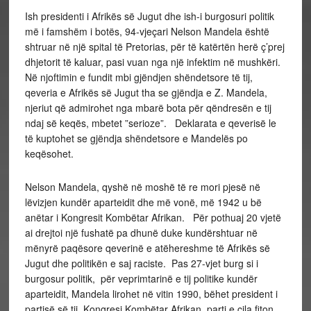
Ish presidenti i Afrikës së Jugut dhe ish-i burgosuri politik
më i famshëm i botës, 94-vjeçari Nelson Mandela është
shtruar në një spital të Pretorias, për të katërtën herë ç’prej
dhjetorit të kaluar, pasi vuan nga një infektim në mushkëri.
Në njoftimin e fundit mbi gjëndjen shëndetsore të tij,
qeveria e Afrikës së Jugut tha se gjëndja e Z. Mandela,
njeriut që admirohet nga mbarë bota për qëndresën e tij
ndaj së keqës, mbetet ”serioze”. Deklarata e qeverisë le
të kuptohet se gjëndja shëndetsore e Mandelës po
keqësohet.
Nelson Mandela, qyshë në moshë të re mori pjesë në
lëvizjen kundër aparteidit dhe më vonë, më 1942 u bë
anëtar i Kongresit Kombëtar Afrikan. Për pothuaj 20 vjetë
ai drejtoi një fushatë pa dhunë duke kundërshtuar në
mënyrë paqësore qeverinë e atëhereshme të Afrikës së
Jugut dhe politikën e saj raciste. Pas 27-vjet burg si i
burgosur politik, për veprimtarinë e tij politike kundër
aparteidit, Mandela lirohet në vitin 1990, bëhet president i
partisë së tij, Kongresi Kombëtar Afrikan, parti e cila fiton