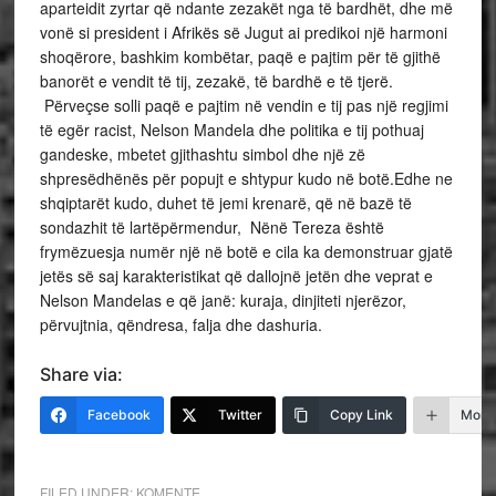
aparteidit zyrtar që ndante zezakët nga të bardhët, dhe më
vonë si president i Afrikës së Jugut ai predikoi një harmoni
shoqërore, bashkim kombëtar, paqë e pajtim për të gjithë
banorët e vendit të tij, zezakë, të bardhë e të tjerë.
Përveçse solli paqë e pajtim në vendin e tij pas një regjimi
të egër racist, Nelson Mandela dhe politika e tij pothuaj
gandeske, mbetet gjithashtu simbol dhe një zë
shpresëdhënës për popujt e shtypur kudo në botë.Edhe ne
shqiptarët kudo, duhet të jemi krenarë, që në bazë të
sondazhit të lartëpërmendur, Nënë Tereza është
frymëzuesja numër një në botë e cila ka demonstruar gjatë
jetës së saj karakteristikat që dallojnë jetën dhe veprat e
Nelson Mandelas e që janë: kuraja, dinjiteti njerëzor,
përvujtnia, qëndresa, falja dhe dashuria.
Share via:
Facebook
Twitter
Copy Link
More
FILED UNDER:
KOMENTE