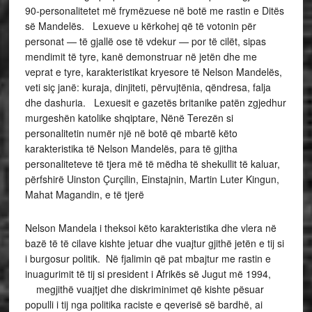
90-personalitetet më frymëzuese në botë me rastin e Ditës
së Mandelës. Lexueve u kërkohej që të votonin për
personat — të gjallë ose të vdekur — por të cilët, sipas
mendimit të tyre, kanë demonstruar në jetën dhe me
veprat e tyre, karakteristikat kryesore të Nelson Mandelës,
veti siç janë: kuraja, dinjiteti, përvujtënia, qëndresa, falja
dhe dashuria. Lexuesit e gazetës britanike patën zgjedhur
murgeshën katolike shqiptare, Nënë Terezën si
personalitetin numër një në botë që mbartë këto
karakteristika të Nelson Mandelës, para të gjitha
personaliteteve të tjera më të mëdha të shekullit të kaluar,
përfshirë Uinston Çurçilin, Einstajnin, Martin Luter Kingun,
Mahat Magandin, e të tjerë
Nelson Mandela i theksoi këto karakteristika dhe vlera në
bazë të të cilave kishte jetuar dhe vuajtur gjithë jetën e tij si
i burgosur politik. Në fjalimin që pat mbajtur me rastin e
inuagurimit të tij si president i Afrikës së Jugut më 1994,
megjithë vuajtjet dhe diskriminimet që kishte pësuar
populli i tij nga politika raciste e qeverisë së bardhë, ai