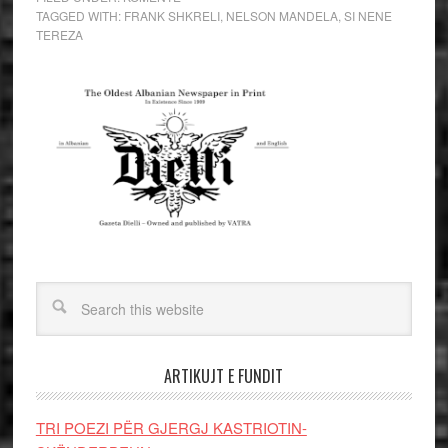
TAGGED WITH:
FRANK SHKRELI
,
NELSON MANDELA
,
SI NENE
TEREZA
ARTIKUJT E FUNDIT
TRI POEZI PËR GJERGJ KASTRIOTIN-