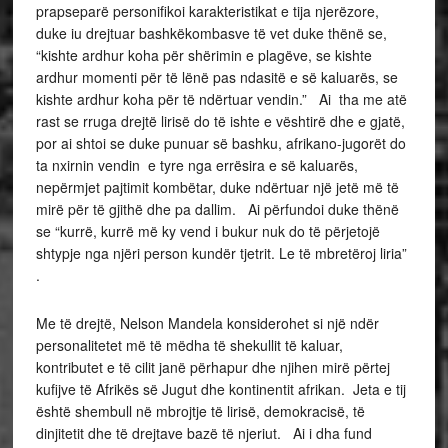
prapseparë personifikoi karakteristikat e tija njerëzore,
duke iu drejtuar bashkëkombasve të vet duke thënë se,
“kishte ardhur koha për shërimin e plagëve, se kishte
ardhur momenti për të lënë pas ndasitë e së kaluarës, se
kishte ardhur koha për të ndërtuar vendin.” Ai tha me atë
rast se rruga drejtë lirisë do të ishte e vështirë dhe e gjatë,
por ai shtoi se duke punuar së bashku, afrikano-jugorët do
ta nxirnin vendin e tyre nga errësira e së kaluarës,
nepërmjet pajtimit kombëtar, duke ndërtuar një jetë më të
mirë për të gjithë dhe pa dallim. Ai përfundoi duke thënë
se “kurrë, kurrë më ky vend i bukur nuk do të përjetojë
shtypje nga njëri person kundër tjetrit. Le të mbretëroj liria”
.
Me të drejtë, Nelson Mandela konsiderohet si një ndër
personalitetet më të mëdha të shekullit të kaluar,
kontributet e të cilit janë përhapur dhe njihen mirë përtej
kufijve të Afrikës së Jugut dhe kontinentit afrikan. Jeta e tij
është shembull në mbrojtje të lirisë, demokracisë, të
dinjitetit dhe të drejtave bazë të njeriut. Ai i dha fund