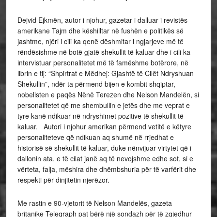
Dejvid Ejkmën, autor i njohur, gazetar i dalluar i revistës
amerikane Tajm dhe këshilltar në fushën e politikës së
jashtme, njëri i cili ka qenë dëshmitar i ngjarjeve më të
rëndësishme në botë gjatë shekullit të kaluar dhe i cili ka
intervistuar personalitetet më të famëshme botërore, në
librin e tij: “Shpirtrat e Mëdhej: Gjashtë të Cilët Ndryshuan
Shekullin”, ndër ta përmend bijen e kombit shqiptar,
nobelisten e paqës Nënë Terezen dhe Nelson Mandelën, si
personalitetet që me shembullin e jetës dhe me veprat e
tyre kanë ndikuar në ndryshimet pozitive të shekullit të
kaluar. Autori i njohur amerikan përmend vetitë e këtyre
personaliteteve që ndikuan aq shumë në rrjedhat e
historisë së shekullit të kaluar, duke nënvijuar virtytet që i
dallonin ata, e të cilat janë aq të nevojshme edhe sot, si e
vërteta, falja, mëshira dhe dhëmbshuria për të varfërit dhe
respekti për dinjitetin njerëzor.
Me rastin e 90-vjetorit të Nelson Mandelës, gazeta
britanike Telegraph pat bërë një sondazh për të zgjedhur