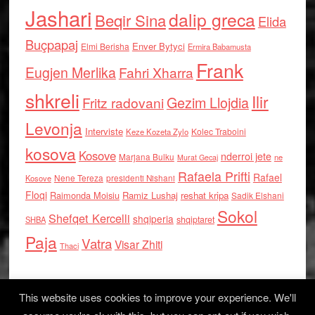
Jashari
dalip greca
Beqir Sina
Elida
Buçpapaj
Enver Bytyci
Elmi Berisha
Ermira Babamusta
Frank
Eugjen Merlika
Fahri Xharra
shkreli
Ilir
Gezim Llojdia
Fritz radovani
Levonja
Interviste
Kolec Traboini
Keze Kozeta Zylo
kosova
Kosove
nderroi jete
Marjana Bulku
ne
Murat Gecaj
Rafaela Prifti
Rafael
Nene Tereza
Kosove
presidenti Nishani
Floqi
Raimonda Moisiu
Ramiz Lushaj
reshat kripa
Sadik Elshani
Sokol
Shefqet Kercelli
shqiperia
shqiptaret
SHBA
Paja
Vatra
Visar Zhiti
Thaci
This website uses cookies to improve your experience. We'll