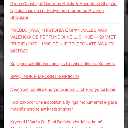
Green Coast sjell Nammos Hotels & Resorts në Shqipëri:
Një destinacion i ri lifestyle merr formë në Rivierën
Shqiptare
PUEBLO (1966) / HISTORIA E SPANJOLLES NGA
VALENCIA QË PËRFUNDOI NË LUSHNJE — 29 VJET
PRITJE (1937 – 1966) TË NJË TELEFONATE NGA DY
MOTRAT
Kujtojmë sakrificën e familjes Lleshi për lirinë e Kosovës
SPAÇI NUK E MPOSHTI SHPIRTIN
New York, qyteti që ndryshoi emrin… dhe ndryshoi botën
Kodi zakonor dhe isopolifonia dy nga monumentet e gjalla
madhështore të antikitetit shqiptar
Kryetari i Vatrës Dr. Elmi Berisha zhvilloi takim në