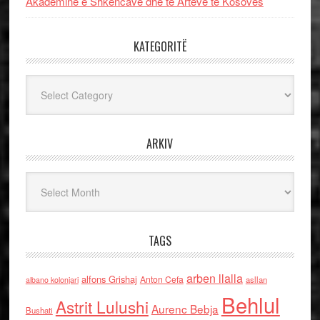
Akademinë e Shkencave dhe të Arteve të Kosovës
KATEGORITË
Kategoritë
ARKIV
Arkiv
TAGS
arben llalla
alfons Grishaj
Anton Cefa
asllan
albano kolonjari
Behlul
Astrit Lulushi
Aurenc Bebja
Bushati