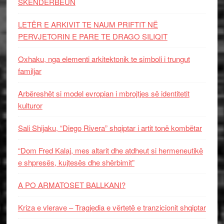
SKËNDERBEUN
LETËR E ARKIVIT TE NAUM PRIFTIT NË
PERVJETORIN E PARE TE DRAGO SILIQIT
Oxhaku, nga elementi arkitektonik te simboli i trungut
familjar
Arbëreshët si model evropian i mbrojtjes së identitetit
kulturor
Sali Shijaku, “Diego Rivera” shqiptar i artit tonë kombëtar
“Dom Fred Kalaj, mes altarit dhe atdheut si hermeneutikë
e shpresës, kujtesës dhe shërbimit”
A PO ARMATOSET BALLKANI?
Kriza e vlerave – Tragjedia e vërtetë e tranzicionit shqiptar