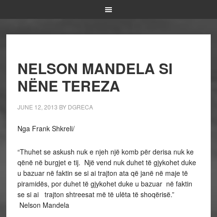
NELSON MANDELA SI
NËNE TEREZA
JUNE 12, 2013
BY
DGRECA
Nga Frank Shkreli/
“Thuhet se askush nuk e njeh një komb për derisa nuk ke
qënë në burgjet e tij. Një vend nuk duhet të gjykohet duke
u bazuar në faktin se si ai trajton ata që janë në maje të
piramidës, por duhet të gjykohet duke u bazuar në faktin
se si ai trajton shtreesat më të ulëta të shoqërisë.”
Nelson Mandela