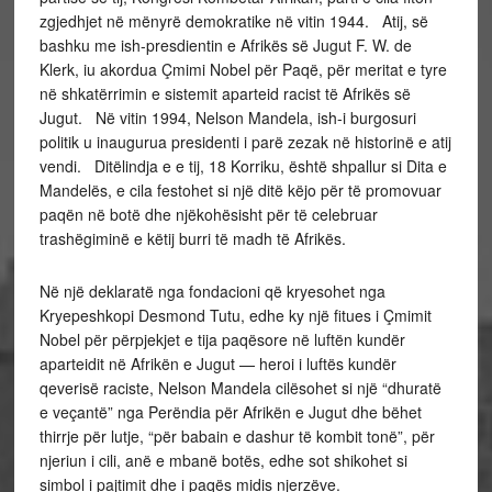
zgjedhjet në mënyrë demokratike në vitin 1944. Atij, së
bashku me ish-presdientin e Afrikës së Jugut F. W. de
Klerk, iu akordua Çmimi Nobel për Paqë, për meritat e tyre
në shkatërrimin e sistemit aparteid racist të Afrikës së
Jugut. Në vitin 1994, Nelson Mandela, ish-i burgosuri
politik u inaugurua presidenti i parë zezak në historinë e atij
vendi. Ditëlindja e e tij, 18 Korriku, është shpallur si Dita e
Mandelës, e cila festohet si një ditë këjo për të promovuar
paqën në botë dhe njëkohësisht për të celebruar
trashëgiminë e këtij burri të madh të Afrikës.
Në një deklaratë nga fondacioni që kryesohet nga
Kryepeshkopi Desmond Tutu, edhe ky një fitues i Çmimit
Nobel për përpjekjet e tija paqësore në luftën kundër
aparteidit në Afrikën e Jugut — heroi i luftës kundër
qeverisë raciste, Nelson Mandela cilësohet si një “dhuratë
e veçantë” nga Perëndia për Afrikën e Jugut dhe bëhet
thirrje për lutje, “për babain e dashur të kombit tonë”, për
njeriun i cili, anë e mbanë botës, edhe sot shikohet si
simbol i pajtimit dhe i paqës midis njerzëve.