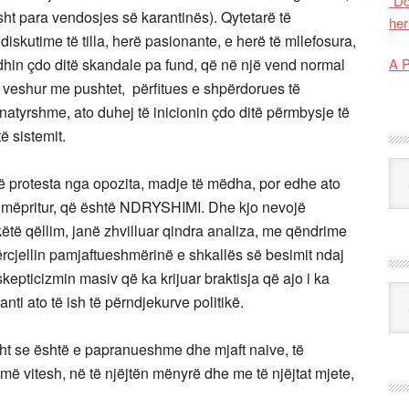
“Do
ht para vendosjes së karantinës). Qytetarë të
her
iskutime të tilla, herë pasionante, e herë të mllefosura,
dhin çdo ditë skandale pa fund, që në një vend normal
A 
 veshur me pushtet, përfitues e shpërdorues të
atyrshme, ato duhej të inicionin çdo ditë përmbysje të
ë sistemit.
Kat
më protesta nga opozita, madje të mëdha, por edhe ato
shumëpritur, që është NDRYSHIMI. Dhe kjo nevojë
 këtë qëllim, janë zhvilluar qindra analiza, me qëndrime
ërcjellin pamjaftueshmërinë e shkallës së besimit ndaj
kepticizmin masiv që ka krijuar braktisja që ajo i ka
Ark
anti ato të ish të përndjekurve politikë.
sht se është e papranueshme dhe mjaft naive, të
 vitesh, në të njëjtën mënyrë dhe me të njëjtat mjete,