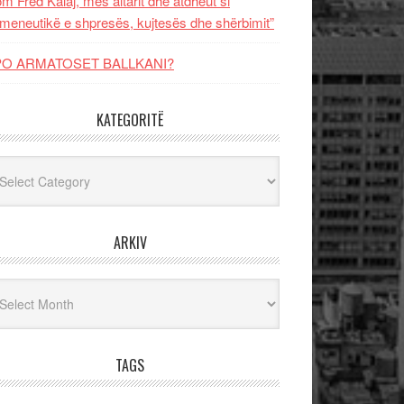
m Fred Kalaj, mes altarit dhe atdheut si
meneutikë e shpresës, kujtesës dhe shërbimit”
PO ARMATOSET BALLKANI?
KATEGORITË
egoritë
ARKIV
iv
TAGS