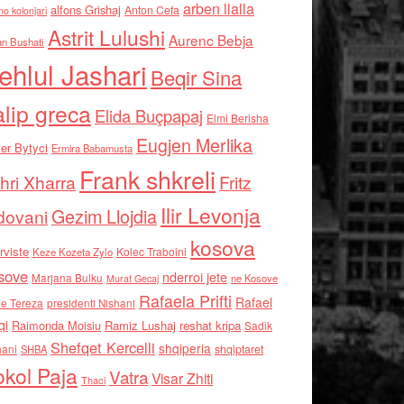
arben llalla
alfons Grishaj
Anton Cefa
no kolonjari
Astrit Lulushi
Aurenc Bebja
an Bushati
ehlul Jashari
Beqir Sina
alip greca
Elida Buçpapaj
Elmi Berisha
Eugjen Merlika
er Bytyci
Ermira Babamusta
Frank shkreli
hri Xharra
Fritz
Ilir Levonja
Gezim Llojdia
dovani
kosova
rviste
Kolec Traboini
Keze Kozeta Zylo
sove
nderroi jete
Marjana Bulku
ne Kosove
Murat Gecaj
Rafaela Prifti
Rafael
e Tereza
presidenti Nishani
qi
Raimonda Moisiu
Ramiz Lushaj
reshat kripa
Sadik
Shefqet Kercelli
shqiperia
hani
shqiptaret
SHBA
kol Paja
Vatra
Visar Zhiti
Thaci