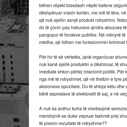
bëhen objekt bisedash nëpër kafene (siguris
dëshpëruar vrasin kohën, me orë të tëra, në d
që nuk sjellin asnjë produkt ndryshimi. Ndo
do të çonin pas hekurave qindra abuzues të
pangopur të fondeve publike. Në mënyrë të n
mëdha, që lidhen me funksionimin kriminal t
Për hir të së vërtetës, janë organizuar shu
nuk kanë sjellë produktin e dëshiruar, të 
imediate shkon përtej rotacionit politik. Për
nga më të ndryshmet, që në thelbin e tyre p
aksioneve opozitare. Do të shtoja këtu dhe s
bërë aspiratave të elektoratit të saj, e në veç
A nuk ka ardhur koha të vlerësojmë seriozi
mendojmë se duke vepruar tashmë prej shumë
të presim rezultate të ndryshme??