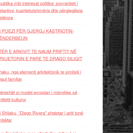
ublika mbi interesat politike: sovraniteti i
etarëve, kushtetutshmëria dhe përgjegjësia
etërore
I POEZI PËR GJERGJ KASTRIOTIN-
ËNDERBEUN
TËR E ARKIVIT TE NAUM PRIFTIT NË
RVJETORIN E PARE TE DRAGO SILIQIT
aku, nga elementi arkitektonik te simboli i
ngut familjar
ëreshët si model evropian i mbrojtjes së
titetit kulturor
i Shijaku, “Diego Rivera” shqiptar i artit tonë
mbëtar