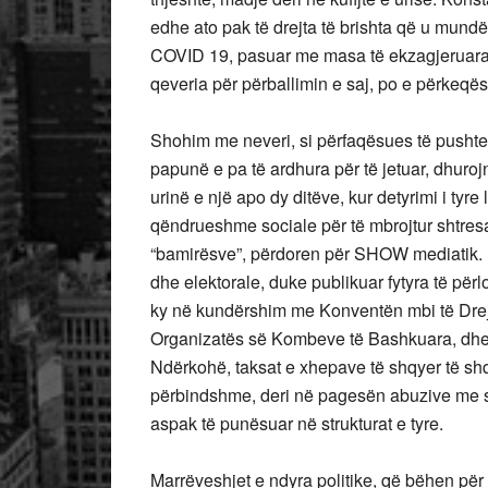
edhe ato pak të drejta të brishta që u mun
COVID 19, pasuar me masa të ekzagjeruara d
qeveria për përballimin e saj, po e përkeq
Shohim me neveri, si përfaqësues të pushteti
papunë e pa të ardhura për të jetuar, dhuro
urinë e një apo dy ditëve, kur detyrimi i tyre 
qëndrueshme sociale për të mbrojtur shtresa 
“bamirësve”, përdoren për SHOW mediatik. Kët
dhe elektorale, duke publikuar fytyra të për
ky në kundërshim me Konventën mbi të Drej
Organizatës së Kombeve të Bashkuara, dhe l
Ndërkohë, taksat e xhepave të shqyer të s
përbindshme, deri në pagesën abuzive me s
aspak të punësuar në strukturat e tyre.
Marrëveshjet e ndyra politike, që bëhen për 