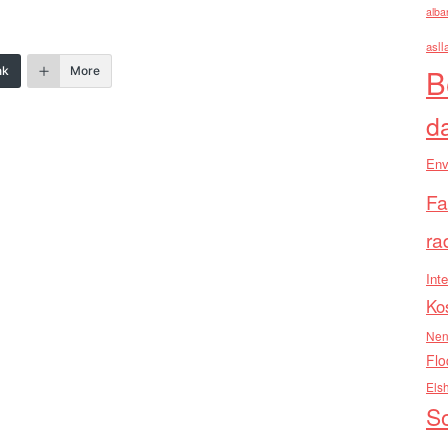
alba
asll
B
nk
More
d
Env
Fa
ra
Inte
Ko
Nen
Flo
Els
So