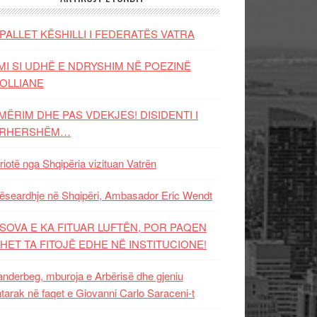
PALLET KËSHILLI I FEDERATËS VATRA
MI SI UDHË E NDRYSHIM NË POEZINË
OLLIANE
MËRIM DHE PAS VDEKJES! DISIDENTI I
ËRHERSHËM…
riotë nga Shqipëria vizituan Vatrën
ëseardhje në Shqipëri, Ambasador Eric Wendt
SOVA E KA FITUAR LUFTËN, POR PAQEN
HET TA FITOJË EDHE NË INSTITUCIONE!
nderbeg, mburoja e Arbërisë dhe gjeniu
tarak në faqet e Giovanni Carlo Saraceni-t