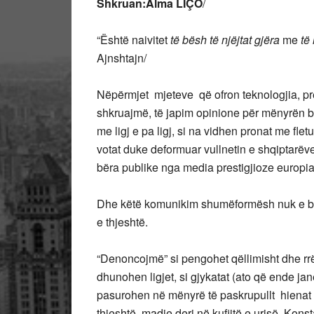
Shkruan:Alma LIÇO
/
“Është naivitet
të bësh të njëjtat gjëra
me
të
Ajnshtajn/
Nëpërmjet mjeteve që ofron teknologjia, pre
shkruajmë, të japim opinione për mënyrën ba
me ligj e pa ligj, si na vidhen pronat me fle
votat duke deformuar vullnetin e shqiptarëv
bëra publike nga media prestigjioze europi
Dhe këtë komunikim shumëformësh nuk e bëjn
e thjeshtë.
“Denoncojmë” si pengohet qëllimisht dhe rrëno
dhunohen ligjet, si gjykatat (ato që ende ja
pasurohen në mënyrë të paskrupullt hienat e 
thjeshtë, madje deri në kufijtë e urisë. K