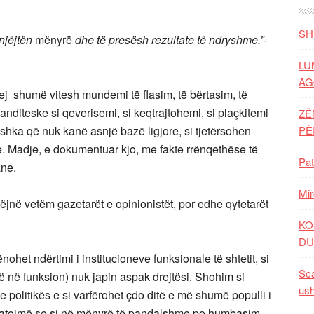
SH
 njëjtën
mënyrë
dhe të presësh rezultate të ndryshme.”-
LU
AG
j shumë vitesh mundemi të flasim, të bërtasim, të
nditeske si qeverisemi, si keqtrajtohemi, si plaçkitemi
ZË
tushka që nuk kanë asnjë bazë ligjore, si tjetërsohen
P
e. Madje, e dokumentuar kjo, me fakte rrënqethëse të
Pat
ane.
Mir
ë vetëm gazetarët e opinionistët, por edhe qytetarët
KO
DU
het ndërtimi i institucioneve funksionale të shtetit, si
Sca
në në funksion) nuk japin aspak drejtësi. Shohim si
ush
politikës e si varfërohet çdo ditë e më shumë populli i
onstatojmë se si në mënyrë të pandalshme po humbasim