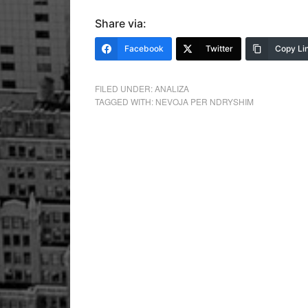
Share via:
Facebook
Twitter
Copy Li
FILED UNDER:
ANALIZA
TAGGED WITH:
NEVOJA PER NDRYSHIM