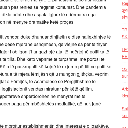
Rep
dësuan pas rënies së regjimit komunist. Dhe pandemia
qyt
iktatoriale dhe aspak ligjore të ndërmarra nga
sht
ëson në mënyrë dramatike këtë proçes.
TR
t vendor, duke dhunuar dinjitetin e disa hallexhinjve të
SK
jnë qese mjerane ushqimesh, që vlejnë sa për të thyer
LE
ligjor i obligon t´i angazhojë ata, të ndërtojnë politika të
PE
të tilla. Dhe këto veprime të turpshme, me porosi të
a të paskrupullt kërkojnë të nxjerrin përfitime politike
Oxh
lotura e të mjera fëmijësh që u mungon gjithçka, veprim
tru
tat e Fëmijës, të Asamblesë së Përgjithshme të
egjislacionit vendas miratuar për këtë qëllim.
Arb
iden
hqipëtarëve shpërdorohen në mënyrat më të
uper paga për mbështetës mediatikë, që nuk janë
Sal
ko
të mbrojtur establishmentin dhe interesat e oligarkëve,