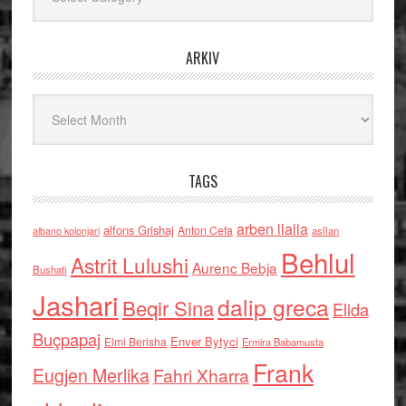
ARKIV
Arkiv
TAGS
arben llalla
alfons Grishaj
Anton Cefa
asllan
albano kolonjari
Behlul
Astrit Lulushi
Aurenc Bebja
Bushati
Jashari
dalip greca
Beqir Sina
Elida
Buçpapaj
Enver Bytyci
Elmi Berisha
Ermira Babamusta
Frank
Eugjen Merlika
Fahri Xharra