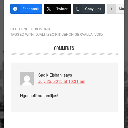
Facebook
Twitter
Copy Link
More
FILED UNDER:
KOMUNITET
TAGGED WITH:
DJALI I ZEQIRIT
,
JEHON GERVALLA
,
VDIQ
COMMENTS
Sadik Elshani
says
July 25, 2015 at 10:31 am
Ngushellime familjes!