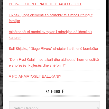
PERVJETORIN E PARE TE DRAGO SILIQIT
Oxhaku, nga elementi arkitektonik te simboli i trungut
familjar
Arbëreshët si model evropian i mbrojtjes së identitetit
kulturor
Sali Shijaku, “Diego Rivera” shqiptar i artit tonë kombëtar
“Dom Fred Kalaj, mes altarit dhe atdheut si hermeneutikë
e shpresës, kujtesës dhe shërbimit”
A PO ARMATOSET BALLKANI?
KATEGORITË
Kategoritë