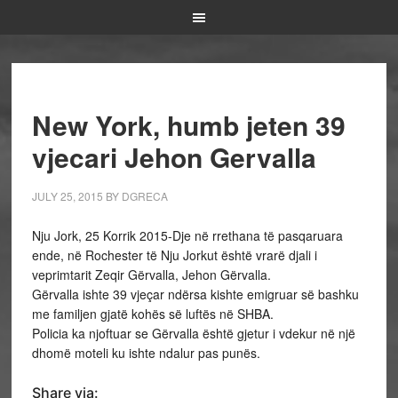
New York, humb jeten 39
vjecari Jehon Gervalla
JULY 25, 2015
BY
DGRECA
Nju Jork, 25 Korrik 2015-Dje në rrethana të pasqaruara
ende, në Rochester të Nju Jorkut është vrarë djali i
veprimtarit Zeqir Gërvalla, Jehon Gërvalla.
Gërvalla ishte 39 vjeçar ndërsa kishte emigruar së bashku
me familjen gjatë kohës së luftës në SHBA.
Policia ka njoftuar se Gërvalla është gjetur i vdekur në një
dhomë moteli ku ishte ndalur pas punës.
Share via: