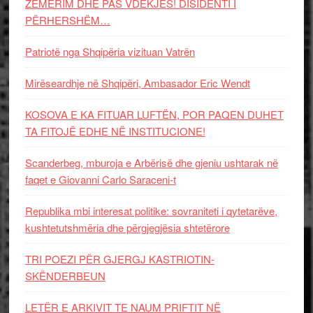
ZËMËRIM DHE PAS VDEKJES! DISIDENTI I
PËRHERSHËM…
Patriotë nga Shqipëria vizituan Vatrën
Mirëseardhje në Shqipëri, Ambasador Eric Wendt
KOSOVA E KA FITUAR LUFTËN, POR PAQEN DUHET
TA FITOJË EDHE NË INSTITUCIONE!
Scanderbeg, mburoja e Arbërisë dhe gjeniu ushtarak në
faqet e Giovanni Carlo Saraceni-t
Republika mbi interesat politike: sovraniteti i qytetarëve,
kushtetutshmëria dhe përgjegjësia shtetërore
TRI POEZI PËR GJERGJ KASTRIOTIN-
SKËNDERBEUN
LETËR E ARKIVIT TE NAUM PRIFTIT NË