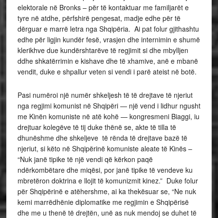
elektorale në Bronks – për të kontaktuar me familjarët e
tyre në atdhe, përfshirë pengesat, madje edhe për të
dërguar e marrë letra nga Shqipëria. Ai pat folur gjithashtu
edhe për ligjin kundër fesë, vrasjen dhe internimin e shumë
klerikhve due kundërshtarëve të regjimit si dhe mbylljen
ddhe shkatërrimin e kishave dhe të xhamive, anë e mbanë
vendit, duke e shpallur veten si vendi i parë ateist në botë.
Pasi numëroi një numër shkeljesh të të drejtave të njeriut
nga regjimi komunist në Shqipëri — një vend i lidhur ngusht
me Kinën komuniste në atë kohë — kongresmeni Biaggi, iu
drejtuar kolegëve të tij duke thënë se, akte të tilla të
dhunëshme dhe shkeljeve të rënda të drejtave bazë të
njeriut, si këto në Shqipërinë komuniste aleate të Kinës –
“Nuk janë tipike të një vendi që kërkon paqë
ndërkombëtare dhe miqësi, por janë tipike të vendeve ku
mbretëron doktrina e llojit të komunizmit kinez.” Duke folur
për Shqipërinë e atëhershme, ai ka thekësuar se, “Ne nuk
kemi marrëdhënie diplomatike me regjimin e Shqipërisë
dhe me u thenë të drejtën, unë as nuk mendoj se duhet të