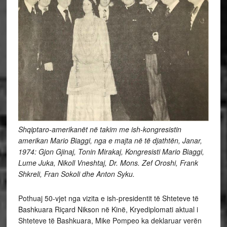
Shqiptaro-amerikanët në takim me ish-kongresistin
amerikan Mario Biaggi, nga e majta në të djathtën, Janar,
1974: Gjon Gjinaj, Tonin Mirakaj, Kongresisti Mario Biaggi,
Lume Juka, Nikoll Vneshtaj, Dr. Mons. Zef Oroshi, Frank
Shkreli, Fran Sokoli dhe Anton Syku.
Pothuaj 50-vjet nga vizita e ish-presidentit të Shteteve të
Bashkuara Riçard Nikson në Kinë, Kryediplomati aktual i
Shteteve të Bashkuara, Mike Pompeo ka deklaruar verën