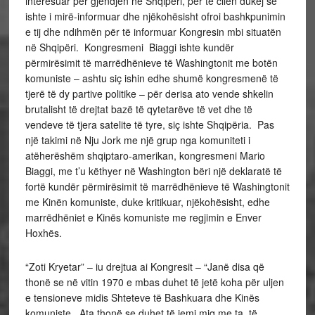
interesuar për gjëndjen në Shqipëri, për të cilën dukej se
ishte i mirë-informuar dhe njëkohësisht ofroi bashkpunimin
e tij dhe ndihmën për të informuar Kongresin mbi situatën
në Shqipëri. Kongresmeni Biaggi ishte kundër
përmirësimit të marrëdhënieve të Washingtonit me botën
komuniste – ashtu siç ishin edhe shumë kongresmenë të
tjerë të dy partive politike – për derisa ato vende shkelin
brutalisht të drejtat bazë të qytetarëve të vet dhe të
vendeve të tjera satelite të tyre, siç ishte Shqipëria. Pas
një takimi në Nju Jork me një grup nga komuniteti i
atëherëshëm shqiptaro-amerikan, kongresmeni Mario
Biaggi, me t’u këthyer në Washington bëri një deklaratë të
fortë kundër përmirësimit të marrëdhënieve të Washingtonit
me Kinën komuniste, duke kritikuar, njëkohësisht, edhe
marrëdhëniet e Kinës komuniste me regjimin e Enver
Hoxhës.
“Zoti Kryetar” – iu drejtua ai Kongresit – “Janë disa që
thonë se në vitin 1970 e mbas duhet të jetë koha për uljen
e tensioneve midis Shteteve të Bashkuara dhe Kinës
komuniste. Ata thonë se duhet të jemi miq me ta, të