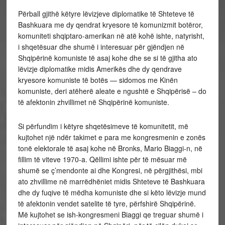
Përball gjithë këtyre lëvizjeve diplomatike të Shteteve të
Bashkuara me dy qendrat kryesore të komunizmit botëror,
komuniteti shqiptaro-amerikan në atë kohë ishte, natyrisht,
i shqetësuar dhe shumë i interesuar për gjëndjen në
Shqipërinë komuniste të asaj kohe dhe se si të gjitha ato
lëvizje diplomatike midis Amerikës dhe dy qendrave
kryesore komuniste të botës — sidomos me Kinën
komuniste, deri atëherë aleate e ngushtë e Shqipërisë – do
të afektonin zhvillimet në Shqipërinë komuniste.
Si përfundim i këtyre shqetësimeve të komunitetit, më
kujtohet një ndër takimet e para me kongresmenin e zonës
tonë elektorale të asaj kohe në Bronks, Mario Biaggi-n, në
fillim të viteve 1970-a. Qëllimi ishte për të mësuar më
shumë se ç’mendonte ai dhe Kongresi, në përgjithësi, mbi
ato zhvillime në marrëdhëniet midis Shteteve të Bashkuara
dhe dy fuqive të mëdha komuniste dhe si këto lëvizje mund
të afektonin vendet satelite të tyre, përfshirë Shqipërinë.
Më kujtohet se ish-kongresmeni Biaggi qe treguar shumë i