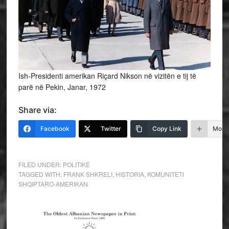
Ish-Presidenti amerikan Riçard Nikson në vizitën e tij të
parë në Pekin, Janar, 1972
Share via:
Facebook
Twitter
Copy Link
More
FILED UNDER:
POLITIKE
TAGGED WITH:
FRANK SHKRELI
,
HISTORIA
,
KOMUNITETI
SHQIPTARO-AMERIKAN