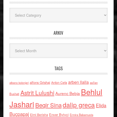
Kategoritë
ARKIV
Arkiv
TAGS
arben llalla
alfons Grishaj
Anton Cefa
asllan
albano kolonjari
Behlul
Astrit Lulushi
Aurenc Bebja
Bushati
Jashari
dalip greca
Beqir Sina
Elida
Buçpapaj
Enver Bytyci
Elmi Berisha
Ermira Babamusta