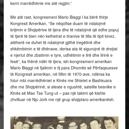
kemi marrëdhënie me atë regjim.”
Me atë rast, kongresmeni Mario Biaggi i ka bërë thirje
Kongresit Amerikan, “Se nëqoftse duam të ndalojmë
krijimin e Shqipërive të tjera dhe të ndalojmë që edhe popuj
të tjerë të bien nën kethetrat e tiranive të tilla të tipit kinez,
atëherë ne duhet të ndalojmë gjithë tregëtinë dhe
shkëmbimin e të dhënave, derisa ata të sigurojnë të drejtat
e njeriut dhe zbatimin e tyre, udhëtimin e lirë dhe lirinë e
fesë”, ka thënë ndër të tjera, ish-kongresmeni amerikan
Mario Biaggi në fjalimin e tij para Dhomës së Përfaqsuesve
të Kongresit amerikan, në fillim të 1970-ave, ndërsa ka
folur mbi marrëdhëniet e Kinës me Shtetet e Bashkuara
dhe me Shqipërinë, si aleate e ngushtë, satelite besnike e
Kinës së Mao Tse Tung-ut – pas një takimi që kishte
zhvilluar në Nju Jork me një grup shqiptaro-amerikanësh.