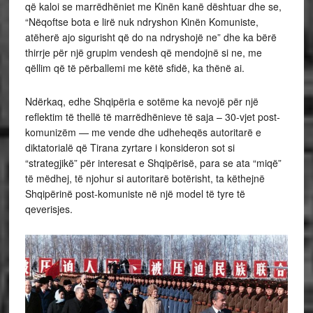
që kaloi se marrëdhëniet me Kinën kanë dështuar dhe se,
“Nëqoftse bota e lirë nuk ndryshon Kinën Komuniste,
atëherë ajo sigurisht që do na ndryshojë ne” dhe ka bërë
thirrje për një grupim vendesh që mendojnë si ne, me
qëllim që të përballemi me këtë sfidë, ka thënë ai.
Ndërkaq, edhe Shqipëria e sotëme ka nevojë për një
reflektim të thellë të marrëdhënieve të saja – 30-vjet post-
komunizëm — me vende dhe udheheqës autoritarë e
diktatorialë që Tirana zyrtare i konsideron sot si
“strategjikë” për interesat e Shqipërisë, para se ata “miqë”
të mëdhej, të njohur si autoritarë botërisht, ta këthejnë
Shqipërinë post-komuniste në një model të tyre të
qeverisjes.