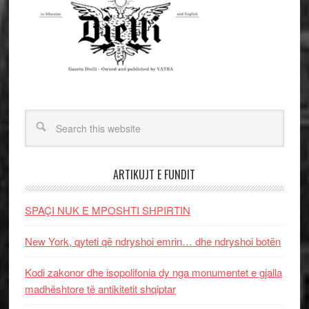
ARTIKUJT E FUNDIT
SPAÇI NUK E MPOSHTI SHPIRTIN
New York, qyteti që ndryshoi emrin… dhe ndryshoi botën
Kodi zakonor dhe isopolifonia dy nga monumentet e gjalla
madhështore të antikitetit shqiptar