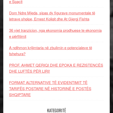
e Spaçit
Dom Ndre Mjeda, sipas dy figurave monumentale të
letrave shqipe, Ernest Koliqit dhe At Gjergj Fishta
36 vjet tranzicion, nga ekonomia prodhuese te ekonomia
e përfitimit
A ndihmon krijimtaria në zbulimin e potencialeve të
fshehura?
PROF. AHMET QERIQI DHE EPOKA E REZISTENCЁS
DHE LUFTЁS PЁR LIRI!
FORMAT ALTERNATIVE TË EVIDENTIMIT TË
TARIFËS POSTARE NË HISTORINË E POSTËS
SHQIPTARE
KATEGORITË