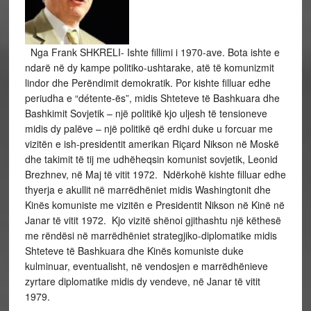
Nga Frank SHKRELI- Ishte fillimi i 1970-ave. Bota ishte e
ndarë në dy kampe politiko-ushtarake, atë të komunizmit
lindor dhe Perëndimit demokratik. Por kishte filluar edhe
periudha e “détente-ës”, midis Shteteve të Bashkuara dhe
Bashkimit Sovjetik – një politikë kjo uljesh të tensioneve
midis dy palëve – një politikë që erdhi duke u forcuar me
vizitën e ish-presidentit amerikan Riçard Nikson në Moskë
dhe takimit të tij me udhëheqsin komunist sovjetik, Leonid
Brezhnev, në Maj të vitit 1972. Ndërkohë kishte filluar edhe
thyerja e akullit në marrëdhëniet midis Washingtonit dhe
Kinës komuniste me vizitën e Presidentit Nikson në Kinë në
Janar të vitit 1972. Kjo vizitë shënoi gjithashtu një këthesë
me rëndësi në marrëdhëniet strategjiko-diplomatike midis
Shteteve të Bashkuara dhe Kinës komuniste duke
kulminuar, eventualisht, në vendosjen e marrëdhënieve
zyrtare diplomatike midis dy vendeve, në Janar të vitit
1979.