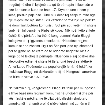
tregëtojmë dhe t’i lejojmë ata që të përhapin influencën e
tyre komuniste kudo në botë…Z. Kryetar, unë i them jo
kësaj politike pajtuese. Unë nuk dëshiroj asnjë të mirë nga
një miqësi me një shtet, i cili vazhdon të zbatojë një politikë
të dominimit botëror komunist. Sot për sot, vetëm tri shtete
janë nën influencën e Kinës së kuqe. Një ndër këto shtete
është Shqipëria”, u ka thënë kongresmeni Mario Biaggi
kolegëve të tij ligjvenës amerikanë. “Nëqoftse regjimi
komunist dhe zbatimi i ligjit në Shqipëri janë një shembëll
për të gjithë ne se çfarë do të ndodhte nëqoftse Kina e
kuqe do të lejohej të përhapte influencën e saj politike dhe
ideologjike edhe në shtete të tjera, unë besoj se atëherë
Amerika do t’i dënonte ata popuj drejtë ferrit në tokë”, ka
thekësuar Biaggi në deklaratën e tij në Kongresin amerikan
në fillim të viteve 1970-ave.
Në fjalimin e tij, kongresmeni Biaggi ka folur për mungesën
e lirive bazë nën regjimin komunist në Shqipëri si dhe për
vështirsitë e mëdha me të cilat përballeshin shqiptaro-
amerikanët – shumë prej të cilëve jetonin në zonën e tij