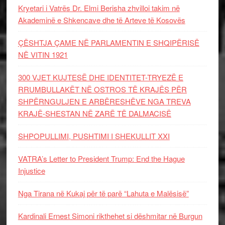
Kryetari i Vatrës Dr. Elmi Berisha zhvilloi takim në
Akademinë e Shkencave dhe të Arteve të Kosovës
ÇËSHTJA ÇAME NË PARLAMENTIN E SHQIPËRISË
NË VITIN 1921
300 VJET KUJTESË DHE IDENTITET-TRYEZË E
RRUMBULLAKËT NË OSTROS TË KRAJËS PËR
SHPËRNGULJEN E ARBËRESHËVE NGA TREVA
KRAJË-SHESTAN NË ZARË TË DALMACISË
SHPOPULLIMI, PUSHTIMI I SHEKULLIT XXI
VATRA’s Letter to President Trump: End the Hague
Injustice
Nga Tirana në Kukaj për të parë “Lahuta e Malësisë”
Kardinali Ernest Simoni rikthehet si dëshmitar në Burgun