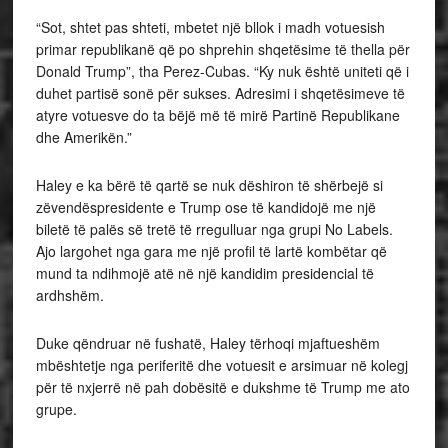
“Sot, shtet pas shteti, mbetet një bllok i madh votuesish
primar republikanë që po shprehin shqetësime të thella për
Donald Trump”, tha Perez-Cubas. “Ky nuk është uniteti që i
duhet partisë sonë për sukses. Adresimi i shqetësimeve të
atyre votuesve do ta bëjë më të mirë Partinë Republikane
dhe Amerikën.”
Haley e ka bërë të qartë se nuk dëshiron të shërbejë si
zëvendëspresidente e Trump ose të kandidojë me një
biletë të palës së tretë të rregulluar nga grupi No Labels.
Ajo largohet nga gara me një profil të lartë kombëtar që
mund ta ndihmojë atë në një kandidim presidencial të
ardhshëm.
Duke qëndruar në fushatë, Haley tërhoqi mjaftueshëm
mbështetje nga periferitë dhe votuesit e arsimuar në kolegj
për të nxjerrë në pah dobësitë e dukshme të Trump me ato
grupe.