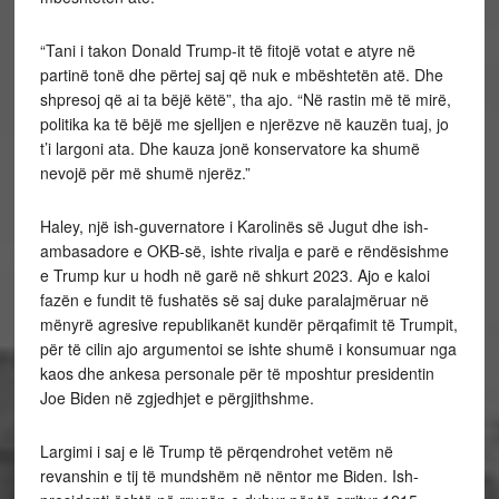
“Tani i takon Donald Trump-it të fitojë votat e atyre në
partinë tonë dhe përtej saj që nuk e mbështetën atë. Dhe
shpresoj që ai ta bëjë këtë”, tha ajo. “Në rastin më të mirë,
politika ka të bëjë me sjelljen e njerëzve në kauzën tuaj, jo
t’i largoni ata. Dhe kauza jonë konservatore ka shumë
nevojë për më shumë njerëz.”
Haley, një ish-guvernatore i Karolinës së Jugut dhe ish-
ambasadore e OKB-së, ishte rivalja e parë e rëndësishme
e Trump kur u hodh në garë në shkurt 2023. Ajo e kaloi
fazën e fundit të fushatës së saj duke paralajmëruar në
mënyrë agresive republikanët kundër përqafimit të Trumpit,
për të cilin ajo argumentoi se ishte shumë i konsumuar nga
kaos dhe ankesa personale për të mposhtur presidentin
Joe Biden në zgjedhjet e përgjithshme.
Largimi i saj e lë Trump të përqendrohet vetëm në
revanshin e tij të mundshëm në nëntor me Biden. Ish-