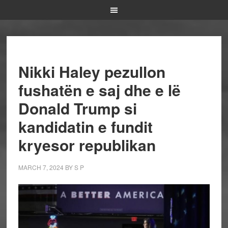
Nikki Haley pezullon
fushatën e saj dhe e lë
Donald Trump si
kandidatin e fundit
kryesor republikan
MARCH 7, 2024
BY
S P