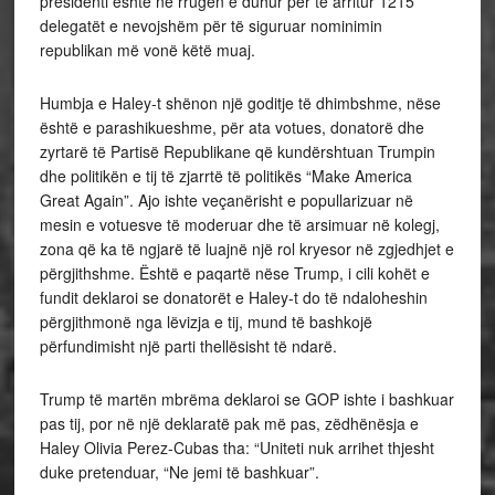
presidenti është në rrugën e duhur për të arritur 1215
delegatët e nevojshëm për të siguruar nominimin
republikan më vonë këtë muaj.
Humbja e Haley-t shënon një goditje të dhimbshme, nëse
është e parashikueshme, për ata votues, donatorë dhe
zyrtarë të Partisë Republikane që kundërshtuan Trumpin
dhe politikën e tij të zjarrtë të politikës “Make America
Great Again”. Ajo ishte veçanërisht e popullarizuar në
mesin e votuesve të moderuar dhe të arsimuar në kolegj,
zona që ka të ngjarë të luajnë një rol kryesor në zgjedhjet e
përgjithshme. Është e paqartë nëse Trump, i cili kohët e
fundit deklaroi se donatorët e Haley-t do të ndaloheshin
përgjithmonë nga lëvizja e tij, mund të bashkojë
përfundimisht një parti thellësisht të ndarë.
Trump të martën mbrëma deklaroi se GOP ishte i bashkuar
pas tij, por në një deklaratë pak më pas, zëdhënësja e
Haley Olivia Perez-Cubas tha: “Uniteti nuk arrihet thjesht
duke pretenduar, “Ne jemi të bashkuar”.