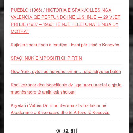
PUEBLO (1966) / HISTORIA E SPANJOLLES NGA
VALENCIA QË PËRFUNDOI NË LUSHNJE — 29 VJET
PRITJE (1937 – 1966) TË NJË TELEFONATE NGA DY
MOTRAT
Kujtojmë sakrificën e familjes Lleshi për lirinë e Kosovës
SPAÇI NUK E MPOSHTI SHPIRTIN
New York, qyteti që ndryshoi emrin… dhe ndryshoi botën
Kodi zakonor dhe isopolifonia dy nga monumentet e gjalla
madhështore të antikitetit shqiptar
Kryetari i Vatrës Dr. Elmi Berisha zhvilloi takim në
Akademinë e Shkencave dhe të Arteve të Kosovës
KATEGORITË