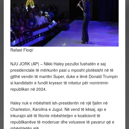
Rafael Floqi/
NJU JORK (AP) – Nikki Haley pezulloi fushatën e saj
presidenciale të mërkurën pasi u mposht plotësisht në të
gjithë vendin të martën Super, duke e lënë Donald Trumpin
si kandidatin e fundit kryesor të mbetur për nominimin
republikan në 2024.
Haley nuk e mbështeti ish-presidentin në një fjalim në
Charleston, Karolina e Jugut. Në vend të kësaj, ajo e
inkurajoi atë të fitonte mbështetjen e koalicionit të
republikanëve të moderuar dhe votuesve të pavarur që e
mbështetën atë.