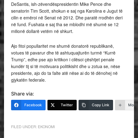
DeSantis, ish-zëvendëspresidentin Mike Pence dhe
senatorin Tim Scott, shokun e saj nga Karolina e Jugut të
cilin e emëroi në Senat në 2012. Dhe paratë rrodhën deri
në fund. Fushata e saj tha se mblodhi më shumë se 12
milionë dollarë vetëm në shkurt.
Ajo fitoi popullaritet me shumë donatorë republikanë,
votues të pavarur dhe të ashtuquajturën turmë “Kurrë
Trump”, edhe pse ajo kritikon i cilësoi çështjet penale
kundër tij si të motivuara politikisht dhe u zotua se, nëse
presidente, ajo do ta falte atë nëse ai do të dënohej në
gjykatën federale.
Share via:
Facebook
Twitter
Copy Link
More
FILED UNDER:
EKONOMI