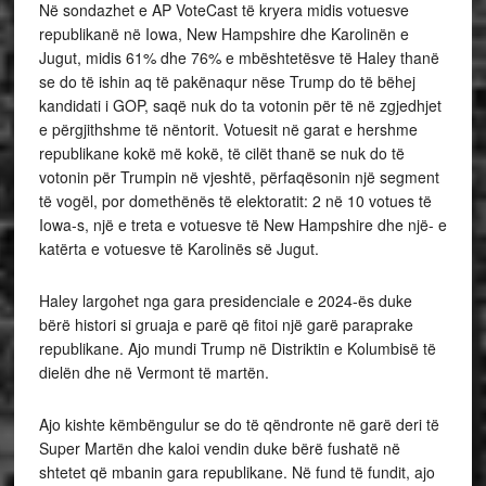
Në sondazhet e AP VoteCast të kryera midis votuesve
republikanë në Iowa, New Hampshire dhe Karolinën e
Jugut, midis 61% dhe 76% e mbështetësve të Haley thanë
se do të ishin aq të pakënaqur nëse Trump do të bëhej
kandidati i GOP, saqë nuk do ta votonin për të në zgjedhjet
e përgjithshme të nëntorit. Votuesit në garat e hershme
republikane kokë më kokë, të cilët thanë se nuk do të
votonin për Trumpin në vjeshtë, përfaqësonin një segment
të vogël, por domethënës të elektoratit: 2 në 10 votues të
Iowa-s, një e treta e votuesve të New Hampshire dhe një- e
katërta e votuesve të Karolinës së Jugut.
Haley largohet nga gara presidenciale e 2024-ës duke
bërë histori si gruaja e parë që fitoi një garë paraprake
republikane. Ajo mundi Trump në Distriktin e Kolumbisë të
dielën dhe në Vermont të martën.
Ajo kishte këmbëngulur se do të qëndronte në garë deri të
Super Martën dhe kaloi vendin duke bërë fushatë në
shtetet që mbanin gara republikane. Në fund të fundit, ajo