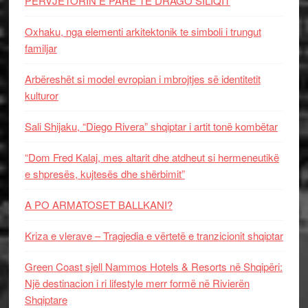
PERVJETORIN E PARE TE DRAGO SILIQIT
Oxhaku, nga elementi arkitektonik te simboli i trungut
familjar
Arbëreshët si model evropian i mbrojtjes së identitetit
kulturor
Sali Shijaku, “Diego Rivera” shqiptar i artit tonë kombëtar
“Dom Fred Kalaj, mes altarit dhe atdheut si hermeneutikë
e shpresës, kujtesës dhe shërbimit”
A PO ARMATOSET BALLKANI?
Kriza e vlerave – Tragjedia e vërtetë e tranzicionit shqiptar
Green Coast sjell Nammos Hotels & Resorts në Shqipëri:
Një destinacion i ri lifestyle merr formë në Rivierën
Shqiptare