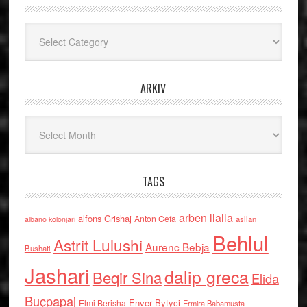
Kategoritë
ARKIV
Arkiv
TAGS
arben llalla
alfons Grishaj
Anton Cefa
asllan
albano kolonjari
Behlul
Astrit Lulushi
Aurenc Bebja
Bushati
Jashari
dalip greca
Beqir Sina
Elida
Buçpapaj
Enver Bytyci
Elmi Berisha
Ermira Babamusta