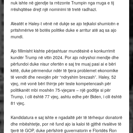
nuk ishte në gjendje ta rrëzonte Trumpin nga rruga e tij
rrëshqitëse drejt një nominimi të tretë radhazi.
Aleatët e Haley-t vënë në dukje se ajo tejkaloi shumicën e
pritshmërive të botës politike duke e arritur atë aq sa ajo
mundi.
Ajo fillimisht kishte përjashtuar mundësinë e konkurrimit
kundër Trump në vitin 2024. Por ajo ndryshoi mendje dhe
përfundoi duke nisur ofertën e saj tre muaj pasi ai e bëri
këtë, duke përmendur ndër të tjera problemet ekonomike
të vendit dhe nevojën për “ndryshim brezash”. Haley, 52
vjeç, më vonë bëri thirrje për teste kompetencash për
politikanët mbi moshën 75-vjeçare – një goditje si për
Trump, i cili është 77 vjeç, ashtu edhe për Biden, i cili është
81 vjeç.
Kandidatura e saj ishte e ngadaltë për të tërhequr donatorë
dhe mbështetje, por në fund ajo ia kaloi të gjithë rivalëve të
tjerë të GOP, duke përfshirë guvernatorin e Floridës Ron