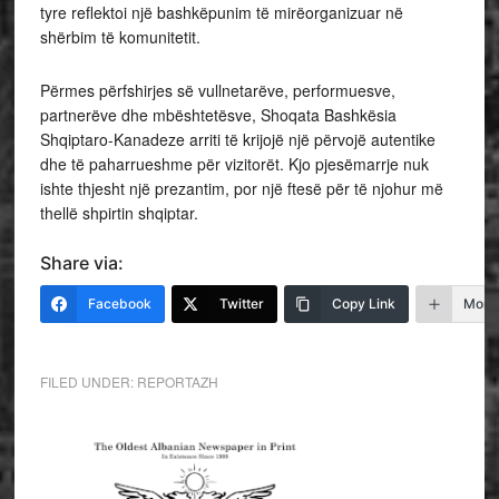
tyre reflektoi një bashkëpunim të mirëorganizuar në
shërbim të komunitetit.
Përmes përfshirjes së vullnetarëve, performuesve,
partnerëve dhe mbështetësve, Shoqata Bashkësia
Shqiptaro-Kanadeze arriti të krijojë një përvojë autentike
dhe të paharrueshme për vizitorët. Kjo pjesëmarrje nuk
ishte thjesht një prezantim, por një ftesë për të njohur më
thellë shpirtin shqiptar.
Share via:
Facebook
Twitter
Copy Link
More
FILED UNDER:
REPORTAZH