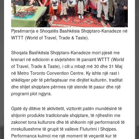
Pjesëmarrja e Shoqatës Bashkësia Shqiptaro-Kanadeze në
WTTT (World of Travel, Trade & Taste).
Shoqata Bashkësia Shqiptaro-Kanadeze mori pjesë me
krenari në edicionin e sivjetshëm të panairit WTTT (World
of Travel, Trade & Taste), i cili u mbajt më 30 dhe 31 Maj
në Metro Toronto Convention Centre. Ky ishte një rast i
shkëlqyer për të përfaqësuar me dinjitet kulturën, traditat
dhe shijet shqiptare përmes një stende të pasur dhe një
programi
plot ngjyra.
Gjatë dy ditëve të aktivitetit, vizitorët patën mundësinë të
shijonin produkte tradicionale shqiptare, të njiheshin me
zakonet tona kulturore dhe të shikonin një performancë të
mrekullueshme të grupit të valleve Fluturimi i Shqipes.
Performanca kulmoi me një moment të veçantë kur të