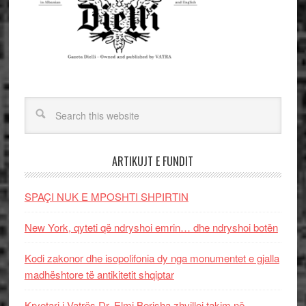
ARTIKUJT E FUNDIT
SPAÇI NUK E MPOSHTI SHPIRTIN
New York, qyteti që ndryshoi emrin… dhe ndryshoi botën
Kodi zakonor dhe isopolifonia dy nga monumentet e gjalla
madhështore të antikitetit shqiptar
Kryetari i Vatrës Dr. Elmi Berisha zhvilloi takim në