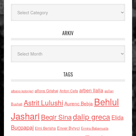
Kategoritë
ARKIV
Arkiv
TAGS
arben llalla
alfons Grishaj
Anton Cefa
asllan
albano kolonjari
Behlul
Astrit Lulushi
Aurenc Bebja
Bushati
Jashari
dalip greca
Beqir Sina
Elida
Buçpapaj
Enver Bytyci
Elmi Berisha
Ermira Babamusta