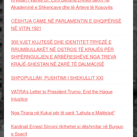
Akademinë e Shkencave dhe të Arteve të Kosovës
ÇËSHTJA ÇAME NË PARLAMENTIN E SHQIPËRISË
NË VITIN 1921
300 VJET KUJTESË DHE IDENTITET-TRYEZË E
RRUMBULLAKËT NË OSTROS TË KRAJËS PËR
SHPËRNGULJEN E ARBËRESHËVE NGA TREVA
KRAJË-SHESTAN NË ZARË TË DALMACISË
SHPOPULLIMI, PUSHTIMI I SHEKULLIT XXI
VATRA’s Letter to President Trump: End the Hague
Injustice
Nga Tirana në Kukaj për të parë “Lahuta e Malësisë”
Kardinali Ernest Simoni rikthehet si dëshmitar në Burgun
e Spaçit