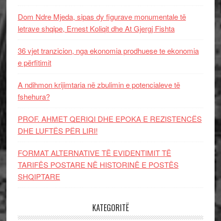
Dom Ndre Mjeda, sipas dy figurave monumentale të
letrave shqipe, Ernest Koliqit dhe At Gjergj Fishta
36 vjet tranzicion, nga ekonomia prodhuese te ekonomia
e përfitimit
A ndihmon krijimtaria në zbulimin e potencialeve të
fshehura?
PROF. AHMET QERIQI DHE EPOKA E REZISTENCЁS
DHE LUFTЁS PЁR LIRI!
FORMAT ALTERNATIVE TË EVIDENTIMIT TË
TARIFËS POSTARE NË HISTORINË E POSTËS
SHQIPTARE
KATEGORITË