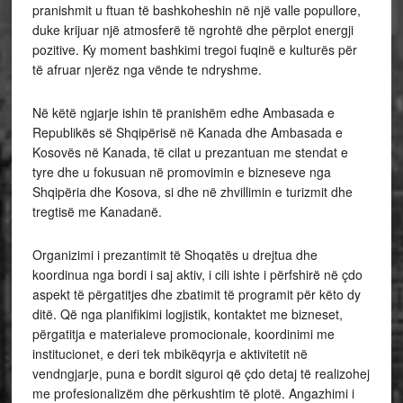
pranishmit u ftuan të bashkoheshin në një valle popullore,
duke krijuar një atmosferë të ngrohtë dhe përplot energji
pozitive. Ky moment bashkimi tregoi fuqinë e kulturës për
të afruar njerëz nga vënde te ndryshme.
Në këtë ngjarje ishin të pranishëm edhe Ambasada e
Republikës së Shqipërisë në Kanada dhe Ambasada e
Kosovës në Kanada, të cilat u prezantuan me stendat e
tyre dhe u fokusuan në promovimin e bizneseve nga
Shqipëria dhe Kosova, si dhe në zhvillimin e turizmit dhe
tregtisë me Kanadanë.
Organizimi i prezantimit të Shoqatës u drejtua dhe
koordinua nga bordi i saj aktiv, i cili ishte i përfshirë në çdo
aspekt të përgatitjes dhe zbatimit të programit për këto dy
ditë. Që nga planifikimi logjistik, kontaktet me bizneset,
përgatitja e materialeve promocionale, koordinimi me
institucionet, e deri tek mbikëqyrja e aktivitetit në
vendngjarje, puna e bordit siguroi që çdo detaj të realizohej
me profesionalizëm dhe përkushtim të plotë. Angazhimi i