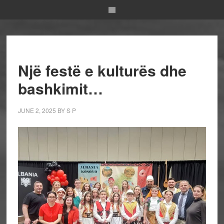
Një festë e kulturës dhe
bashkimit…
JUNE 2, 2025
BY
S P