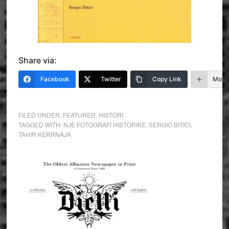
Share via:
Facebook
Twitter
Copy Link
More
FILED UNDER:
FEATURED
,
HISTORI
TAGGED WITH:
NJE FOTOGRAFI HISTORIKE
,
SERGIO BITICI
,
TAHIR KERRNAJA