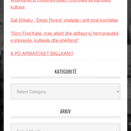
kulturor
Sali Shijaku, “Diego Rivera” shqiptar i artit tonë kombëtar
“Dom Fred Kalaj, mes altarit dhe atdheut si hermeneutikë
e shpresës, kujtesës dhe shërbimit”
A PO ARMATOSET BALLKANI?
KATEGORITË
Kategoritë
ARKIV
Arkiv