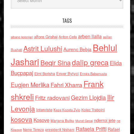
TAGS
arben llalla
alfons Grishaj
Anton Cefa
asllan
albano kolonjari
Behlul
Astrit Lulushi
Aurenc Bebja
Bushati
Jashari
dalip greca
Beqir Sina
Elida
Buçpapaj
Enver Bytyci
Elmi Berisha
Ermira Babamusta
Frank
Eugjen Merlika
Fahri Xharra
shkreli
Ilir
Gezim Llojdia
Fritz radovani
Levonja
Interviste
Kolec Traboini
Keze Kozeta Zylo
kosova
Kosove
nderroi jete
Marjana Bulku
ne
Murat Gecaj
Rafaela Prifti
Rafael
Nene Tereza
Kosove
presidenti Nishani