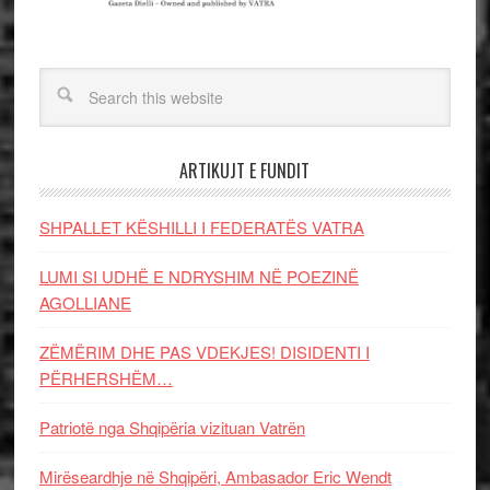
ARTIKUJT E FUNDIT
SHPALLET KËSHILLI I FEDERATËS VATRA
LUMI SI UDHË E NDRYSHIM NË POEZINË
AGOLLIANE
ZËMËRIM DHE PAS VDEKJES! DISIDENTI I
PËRHERSHËM…
Patriotë nga Shqipëria vizituan Vatrën
Mirëseardhje në Shqipëri, Ambasador Eric Wendt