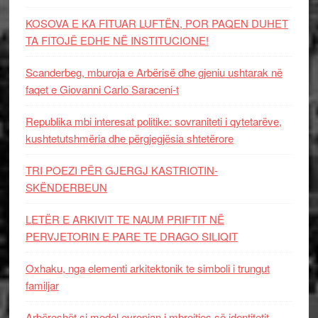
KOSOVA E KA FITUAR LUFTËN, POR PAQEN DUHET
TA FITOJË EDHE NË INSTITUCIONE!
Scanderbeg, mburoja e Arbërisë dhe gjeniu ushtarak në
faqet e Giovanni Carlo Saraceni-t
Republika mbi interesat politike: sovraniteti i qytetarëve,
kushtetutshmëria dhe përgjegjësia shtetërore
TRI POEZI PËR GJERGJ KASTRIOTIN-
SKËNDERBEUN
LETËR E ARKIVIT TE NAUM PRIFTIT NË
PERVJETORIN E PARE TE DRAGO SILIQIT
Oxhaku, nga elementi arkitektonik te simboli i trungut
familjar
Arbëreshët si model evropian i mbrojtjes së identitetit