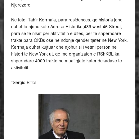
Njerezore.
Ne foto: Tahir Kerrnaja, para residences, qe historia jone
duhet ta njohe kete Adrese Historike,439 west 46 Street,
para se te niset per aktivitetin e dites, per te shperndare
trakte para OKBs ose ne ndonje qender tjeter ne New York.
Kerrnaja duhet kujtuar dhe njohur si i vetmi person ne
histori te New York ut, qe me organizaten e RShKBL ka
shperndare 4000 trakte ne muaj gjate kater dekadave te
aktivitetit.
*Sergio Bitici