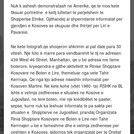
Nuk k ashesh demonstratash ne Amerike, qe te mos kete
fiksuar portretine e ketij luftetari te perjetshem te
Shqiperise Etnike. Gjithandej ai shperndante informatat per
gjendjen e Kosoves se okupuar dhe thirrjet per Liri e
Pavaresi.
Ne kete fotografi,qe shoqeron shkrimin ai pat dale para 30
vitesh. Nje foto e marre para vendbanimit te tij ne adresen:
439 West 46 Street, Manhattan, qe u be adresa me fame
boterore, kryeqendra e gjithe aktivitetit te Rinise Shqiptare
Kosovare ne Boten e Lire, themeluar nga vete Tahir
Kerrnaja. Qe nga kjo adrese niseshin informatat per
Kosoven Martire. Ne kete kohe (vitet 1980- ta) RSHK ne BL
ishte e vetmja zedhenese e situates ne Kosove e
Jugosllavi, ne tere boten, me nje kredibilitet te paster,
sepse, kurre nuk ka leshuar informata te pa sakta per
situaten e Shqiptarve ne Jugosllavi, prandaj Organizata
Rinia Shqiptare Kosovare ne Boten e Lire nen Tahir
Kerrnajen u be e fameshme dhe e vetmja zedhenese per
ceshtjen e Kosoves, sidomos tek organizatat per te Drejtat