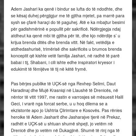
Adem Jashari ka qenë i bindur se lufta do të ndodhte, dhe
se kësaj duhej përgjigjur me të gjitha mjetet, pa marrë para
sysh se çfarë haraçi do të paguhej. Atë e ka mbajtur besimi
për gadishmërinë e popullit për sakrificë. Ndërgjegja ndaj
atdheut ka qenë mbi të gjitha për të, dhe kjo ndërdije s’ u
krijua brenda ditës dhe brenda vitit. Në fakt, vetëdija e
atdhedashurisë, trimërisë dhe sakrificës u brumos brenda
konceptit që kishte vetë familja Jashari, në radhë të parë
babai i tij, Shabani, i cili ishte edhe inspiratori kryesor i
edukimit të fëmijëve të tij në këtë frymë.
Pas bërjes publike të UÇK-së nga Rexhep Selimi, Daut
Haradinaj dhe Mujë Krasniqi në Llaushë të Drenicës, në
nëntor të vitit 1997, me rastin e varrosjes së mësuesit Halil
Geci, i vrarë nga forcat serbe, u u hoq dilema se a
ekzistonte apo jo Ushtria Çlirimtare e Kosovës. Pas rënies
heroike të Adem Jasharit dhe Jasharajve tjerë në Prekaz,
radhët e UÇK-së u shtuan shumë shpejt, jo vetëm në
Drenicë dhe jo vetëm në Dukagjinë. Shumë të rinj nga të