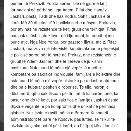
periferi të Prekazit. Policia serbe i bie në gjurmë këtij
formacioni që përbëhej nga Adem, Rifat dhe Hamëz
Jashari, pastaj Fadil dhe Ilaz Kodra, Sahit Jashari e të
tjerë. Më 30 dhjetor 1991 policia serbe mësyen Prekazin,
por aty has në rezistencë të këtij grupi dhe tërhiqet. Rifati
pas pak ditësh ishte kthyer në Gjermani, ku ndodhej me
punë atje. Nga Neë Yorku, për gazetën Illyria, me z. Rifat
Jashari, realizova një intervistë, ku përshkruante përpjekjet
e policisë serbe për të hyrë në Prekaz, dhe rezistencën e
grupit të Adem Jasharit dhe të tjerëve që ju kishin
bashkuar. Nuk mund të bësh një vepër të madhe
kombëtare pa sakrificë individuale, familjare e kolektive dhe
nuk mund të bësh një vepër historike pa e dashur atdheun
dhe pa e kuptuar peshën e robërisë. Të tillë, heronj e
dëshmorë, që u sakrifikuan për liri, në të kaluarën tonë, ka
pasur dhe do të ketë, por sakrifica e familjes Jashari është
diçka e veçantë, e pa kompromis dhe unikat në përmasa
globale. Nuk ishte e rastit thënia e Bernard Kushnerit,
administratorit të parë në Kosovë, pas luftës, se “sikur të
ekzistonte çmim nobël për trimëri, do t’ i jipej kësaj familje”.