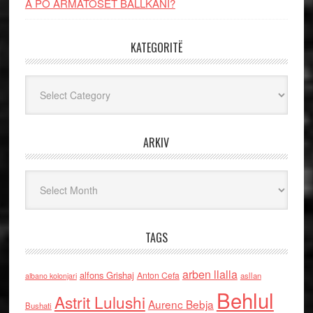
A PO ARMATOSET BALLKANI?
KATEGORITË
Kategoritë
ARKIV
Arkiv
TAGS
arben llalla
alfons Grishaj
Anton Cefa
asllan
albano kolonjari
Behlul
Astrit Lulushi
Aurenc Bebja
Bushati