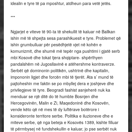
idealin e tyre të pa mposhtur, atdheun para vetë jetës.
***
Ngjarjet e viteve të 90-ta të shekullit të kaluar në Ballkan
ishin më të shpejta sesa parashikuesit e tyre. Problemet që
ishin grumbulluar për pesëdhjetë vjet në kohën e
komunizmit, dhe shumë më tepër nga pushtimi i gjatë serb
mbi Kosovë dhe tokat tjera shqiptare- shpërthyen
pandalshëm në Jugosllavinë e atëhershme kontraverze.
Serbët që dominonin politikën, ushtrinë dhe kapitalin,
impononin ligjet dhe forcën mbi të tjerët. Ata s’ mund të
pajtoheshin me faktin se po mbyllej dera e joshjeve dhe
privilegjeve të tyre. Beogradi fashist asnjeherë nuk ka
menduar se një ditë do të humbte Bosnjen dhe
Hercegovinën, Malin e Zi, Maqedoninë dhe Kosovën,
vende këto që në mes të dy luftërave botërore i
konsideronte territore serbe. Politika e iluzioneve dhe e
miteve serbe, që nga beteja e Kosovës 1389, kishte filluar
të përmbysej në fundshekullin e kaluar, jo pse serbët nuk