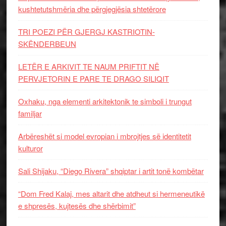
kushtetutshmëria dhe përgjegjësia shtetërore
TRI POEZI PËR GJERGJ KASTRIOTIN-
SKËNDERBEUN
LETËR E ARKIVIT TE NAUM PRIFTIT NË
PERVJETORIN E PARE TE DRAGO SILIQIT
Oxhaku, nga elementi arkitektonik te simboli i trungut
familjar
Arbëreshët si model evropian i mbrojtjes së identitetit
kulturor
Sali Shijaku, “Diego Rivera” shqiptar i artit tonë kombëtar
“Dom Fred Kalaj, mes altarit dhe atdheut si hermeneutikë
e shpresës, kujtesës dhe shërbimit”