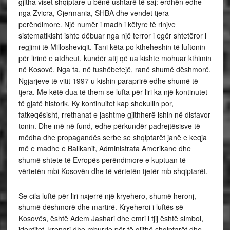
gjitha viset shqiptare u bënë ushtarë të saj: erdhën edhe
nga Zvicra, Gjermania, SHBA dhe vendet tjera
perëndimore. Një numër i madh i këtyre të rinjve
sistematikisht ishte dëbuar nga një terror i egër shtetëror i
regjimi të Millosheviqit. Tani këta po ktheheshin të luftonin
për lirinë e atdheut, kundër atij që ua kishte mohuar kthimin
në Kosovë. Nga ta, në fushëbetejë, ranë shumë dëshmorë.
Ngjarjeve të vitit 1997 u kishin paraprirë edhe shumë të
tjera. Me këtë dua të them se lufta për liri ka një kontinutet
të gjatë historik. Ky kontinuitet kap shekullin por,
fatkeqësisht, rrethanat e jashtme gjithherë ishin në disfavor
tonin. Dhe më në fund, edhe përkundër padrejtësisve të
mëdha dhe propagandës serbe se shqiptarët janë e keqja
më e madhe e Ballkanit, Administrata Amerikane dhe
shumë shtete të Evropës perëndimore e kuptuan të
vërtetën mbi Kosovën dhe të vërtetën tjetër mb shqiptarët.
Se cila luftë për liri nxjerrë një kryehero, shumë heronj,
shumë dëshmorë dhe martirë. Kryeheroi i luftës së
Kosovës, është Adem Jashari dhe emri i tjij është simbol,
identitet, krenari dhe mburrje për të gjithë shqiptarët dhe