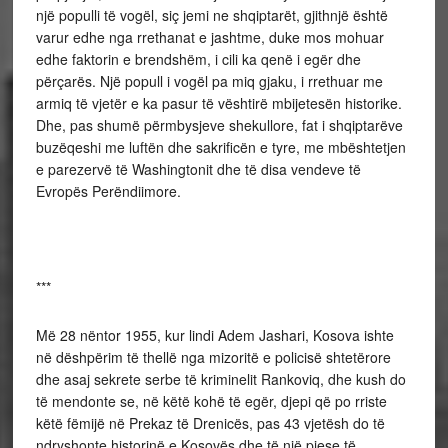
një populli të vogël, siç jemi ne shqiptarët, gjithnjë është
varur edhe nga rrethanat e jashtme, duke mos mohuar
edhe faktorin e brendshëm, i cili ka qenë i egër dhe
përçarës. Një popull i vogël pa miq gjaku, i rrethuar me
armiq të vjetër e ka pasur të vështirë mbijetesën historike.
Dhe, pas shumë përmbysjeve shekullore, fat i shqiptarëve
buzëqeshi me luftën dhe sakrificën e tyre, me mbështetjen
e parezervë të Washingtonit dhe të disa vendeve të
Evropës Perëndiimore.
***
Më 28 nëntor 1955, kur lindi Adem Jashari, Kosova ishte
në dëshpërim të thellë nga mizoritë e policisë shtetërore
dhe asaj sekrete serbe të kriminelit Rankoviq, dhe kush do
të mendonte se, në këtë kohë të egër, djepi që po rriste
këtë fëmijë në Prekaz të Drenicës, pas 43 vjetësh do të
ndryshonte historinë e Kosovës dhe të një pjese të