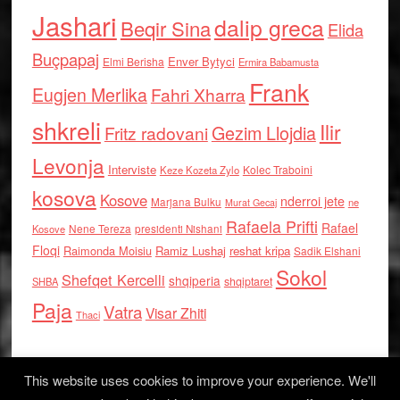
Jashari
dalip greca
Beqir Sina
Elida
Buçpapaj
Enver Bytyci
Elmi Berisha
Ermira Babamusta
Frank
Eugjen Merlika
Fahri Xharra
shkreli
Ilir
Gezim Llojdia
Fritz radovani
Levonja
Interviste
Kolec Traboini
Keze Kozeta Zylo
kosova
Kosove
nderroi jete
Marjana Bulku
ne
Murat Gecaj
Rafaela Prifti
Rafael
Nene Tereza
Kosove
presidenti Nishani
Floqi
Raimonda Moisiu
Ramiz Lushaj
reshat kripa
Sadik Elshani
Sokol
Shefqet Kercelli
shqiperia
shqiptaret
SHBA
Paja
Vatra
Visar Zhiti
Thaci
This website uses cookies to improve your experience. We'll