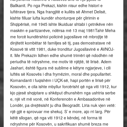
Ballkanit. Po nga Prekazi, kishin nisur edhe histori e
luftërave tjera. Nga frangjitë e kullës së Ahmet Delisë,
kishte filluar lufta kundër xhonturqve për çlirimin e
Shqipërisë, më 1945 ishte likuiduar shtabi i çetnikëve nën
maskën e partizanëve, ndërsa më 13 maj 1981Tahir Meha
me forcë kundërshtoi policinë jugosllave në mbrojtje të
dinjitetit kombëtar të familjes së tij, pas demostratave në
Kosovë të vitit 1981, duke tronditur Jugosllavinë e AVNOJ-
it. Me Prekazin lidhen edhe shumë trimëri që ndodhën në
periudha të ndryshme, me motiv të njëjtë, të lirisë. Adem
Jashari, është figura më sublime e këtyre ngjarjeve, i cili
luftës së Kosovës i dha frymëzim, moral dhe popullaritet.
Komandanti i fuqishëm i UÇK-së, hapi portën e lirisë për
Kosovën, e cila ishte mbyllur forcërisht që nga viti 1912, kur
kjo pjesë shqiptare u shkëput dhunshëm nga ushtria serbe
e, një vit më vonë, në Konferencën e Ambasadorëve në
Londër, pa drejtësisht ju dha Beogradit. Liria nuk vjen vetë:
një gjë e sprovuar me shekuj. S’ e more, ajo rri larg. Për
këtë sllogan, që nga viti 1912 e këndej, në forma të
ndryshme për Kosovën, u sakrifikuan shumë breza me