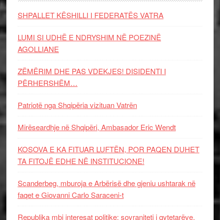
SHPALLET KËSHILLI I FEDERATËS VATRA
LUMI SI UDHË E NDRYSHIM NË POEZINË
AGOLLIANE
ZËMËRIM DHE PAS VDEKJES! DISIDENTI I
PËRHERSHËM…
Patriotë nga Shqipëria vizituan Vatrën
Mirëseardhje në Shqipëri, Ambasador Eric Wendt
KOSOVA E KA FITUAR LUFTËN, POR PAQEN DUHET
TA FITOJË EDHE NË INSTITUCIONE!
Scanderbeg, mburoja e Arbërisë dhe gjeniu ushtarak në
faqet e Giovanni Carlo Saraceni-t
Republika mbi interesat politike: sovraniteti i qytetarëve,