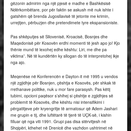
gëzonin admirim nga një pjesë e madhe e Bashkësisë
Ndërkombëtare, por për faktin se askush më nuk ishte i
gatshëm që brenda Jugosllavisë të jetonte me krimin,
urrejtjen, përbuzjen dhe pretendimete tyre ekspansioniste.
Pas shkëputjes së Sllovenisë, Kroacisë, Bosnjes dhe
Maqedonisë për Kosovën erdhi momenti të jesh apo jo! Kjo
thënie mund të lexohej edhe kështu: Liri, me dhe pa
viktima”. Në të kundërtën ky sllogan do të interpretohej ikje
nga ajo.
Meqenëse në Konferencën e Dayton-it më 1995 u vendos
një zgjidhje për Bosnjen, çështja e Kosovës, për shkak të
rrethanave politike, nuk u mor fare parasysh. Pas këtij
tubimi, opcioni paqësor s’shihej si çështje e zgjidhjes së
problemit të Kosovës, dhe kështu nisi intensifikimi i
përgatitjeve për kryengritje të armatosur që Adem Jashari
me grupin e tij, dhe luftëtarë të tjerë të UÇK-së, i kishin
filluar që nga viti 1991. Grupi pas disa stërvitjesh në
Shqipëri, kthehet në Drenicë dhe vazhdon ushtrimet në