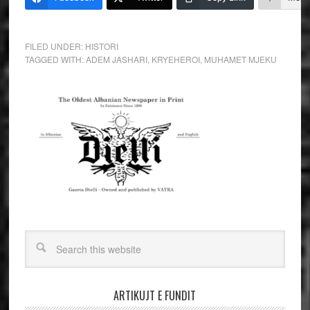
FILED UNDER:
HISTORI
TAGGED WITH:
ADEM JASHARI
,
KRYEHEROI
,
MUHAMET MJEKU
ARTIKUJT E FUNDIT