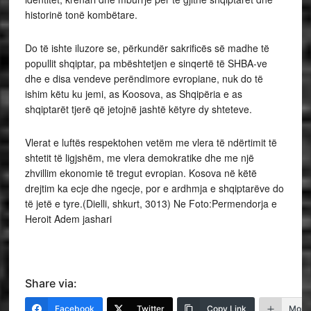
historinë tonë kombëtare.
Do të ishte iluzore se, përkundër sakrificës së madhe të
popullit shqiptar, pa mbështetjen e sinqertë të SHBA-ve
dhe e disa vendeve perëndimore evropiane, nuk do të
ishim këtu ku jemi, as Koosova, as Shqipëria e as
shqiptarët tjerë që jetojnë jashtë këtyre dy shteteve.
Vlerat e luftës respektohen vetëm me vlera të ndërtimit të
shtetit të ligjshëm, me vlera demokratike dhe me një
zhvillim ekonomie të tregut evropian. Kosova në këtë
drejtim ka ecje dhe ngecje, por e ardhmja e shqiptarëve do
të jetë e tyre.(Dielli, shkurt, 3013) Ne Foto:Permendorja e
Heroit Adem jashari
Share via:
Facebook
Twitter
Copy Link
More