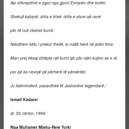
Ajo shkreptimë e zgjoi nga gjumi Evropën dhe botën.
Shekujt kalojnë, drita e lirisë, drita e atyre që ranë
për të nuk zbehet kurrë.
Ndodhem këtu i prekur thellë, si rrallë herë në jetën time.
Marr prej kësaj shtëpie një kumt që çdo njëri kujton se e di,
por që ka nevojë që përherë të përsëritet.
Ju faleminderit, pasardhës të Jasharëve legjendarë./
Ismail Kadare/
dt. 20 nëntor, 1999/
Nga Muhamet Mjeku-New York/