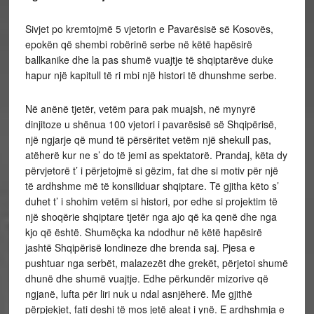
Sivjet po kremtojmë 5 vjetorin e Pavarësisë së Kosovës,
epokën që shembi robërinë serbe në këtë hapësirë
ballkanike dhe la pas shumë vuajtje të shqiptarëve duke
hapur një kapitull të ri mbi një histori të dhunshme serbe.
Në anënë tjetër, vetëm para pak muajsh, në mynyrë
dinjitoze u shënua 100 vjetori i pavarësisë së Shqipërisë,
një ngjarje që mund të përsëritet vetëm një shekull pas,
atëherë kur ne s’ do të jemi as spektatorë. Prandaj, këta dy
përvjetorë t’ i përjetojmë si gëzim, fat dhe si motiv për një
të ardhshme më të konsiliduar shqiptare. Të gjitha këto s’
duhet t’ i shohim vetëm si histori, por edhe si projektim të
një shoqërie shqiptare tjetër nga ajo që ka qenë dhe nga
kjo që është. Shumëçka ka ndodhur në këtë hapësirë
jashtë Shqipërisë londineze dhe brenda saj. Pjesa e
pushtuar nga serbët, malazezët dhe grekët, përjetoi shumë
dhunë dhe shumë vuajtje. Edhe përkundër mizorive që
ngjanë, lufta për liri nuk u ndal asnjëherë. Me gjithë
përpjekjet, fati deshi të mos jetë aleat i ynë. E ardhshmja e