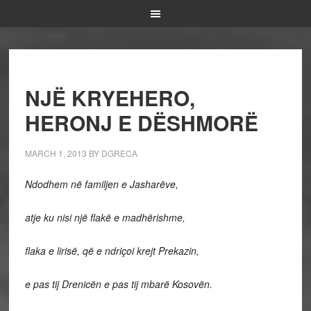
NJË KRYEHERO,
HERONJ E DËSHMORË
MARCH 1, 2013
BY
DGRECA
Ndodhem në familjen e Jasharëve,
atje ku nisi një flakë e madhërishme,
flaka e lirisë, që e ndriçoi krejt Prekazin,
e pas tij Drenicën e pas tij mbarë Kosovën.