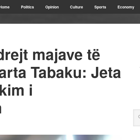
Home
Politics
Opinion
Culture
Sports
Economy
drejt majave të
arta Tabaku: Jeta
kim i
m