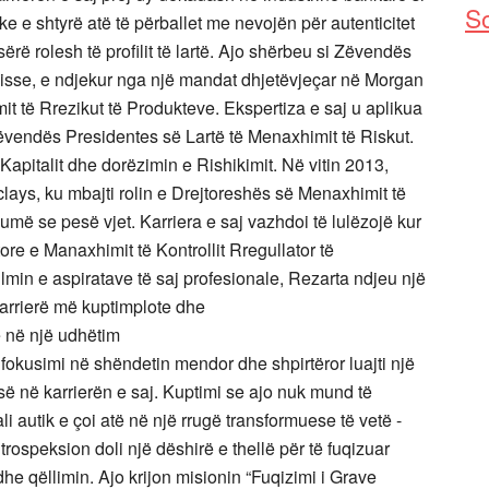
So
ke e shtyrë atë të përballet me nevojën për autenticitet
ërë rolesh të profilit të lartë. Ajo shërbeu si Zëvendës
isse, e ndjekur nga një mandat dhjetëvjeçar në Morgan
 të Rrezikut të Produkteve. Ekspertiza e saj u aplikua
Zëvendës Presidentes së Lartë të Menaxhimit të Riskut.
Kapitalit dhe dorëzimin e Rishikimit. Në vitin 2013,
ays, ku mbajti rolin e Drejtoreshës së Menaxhimit të
umë se pesë vjet. Karriera e saj vazhdoi të lulëzojë kur
re e Manaxhimit të Kontrollit Rregullator të
ulmin e aspiratave të saj profesionale, Rezarta ndjeu një
karrierë më kuptimplote dhe
ë në një udhëtim
e fokusimi në shëndetin mendor dhe shpirtëror luajti një
isë në karrierën e saj. Kuptimi se ajo nuk mund të
li autik e çoi atë në një rrugë transformuese të vetë -
trospeksion doli një dëshirë e thellë për të fuqizuar
 dhe qëllimin. Ajo krijon misionin “Fuqizimi i Grave