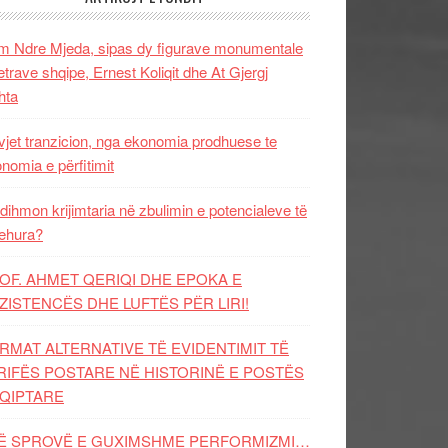
 Ndre Mjeda, sipas dy figurave monumentale
letrave shqipe, Ernest Koliqit dhe At Gjergj
hta
vjet tranzicion, nga ekonomia prodhuese te
nomia e përfitimit
dihmon krijimtaria në zbulimin e potencialeve të
ehura?
OF. AHMET QERIQI DHE EPOKA E
ZISTENCЁS DHE LUFTЁS PЁR LIRI!
RMAT ALTERNATIVE TË EVIDENTIMIT TË
RIFËS POSTARE NË HISTORINË E POSTËS
QIPTARE
Ë SPROVË E GUXIMSHME PERFORMIZMI…