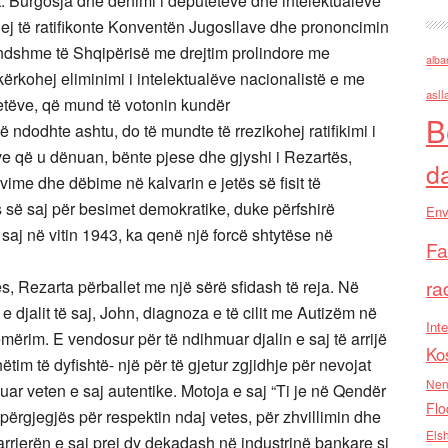
st. Burgosja dhe dënimi i deputetëve dhe intelektualëve
j të ratifikonte Konventën Jugosllave dhe prononcimin
rendshme të Shqipërisë me drejtim prolindore me
alba
ërkohej eliminimi i intelektualëve nacionalistë e me
asll
etëve, që mund të votonin kundër
B
ndodhte ashtu, do të mundte të rrezikohej ratifikimi i
ve që u dënuan, bënte pjese dhe gjyshi i Rezartës,
d
ime dhe dëbime në kalvarin e jetës së fisit të
es së saj për besimet demokratike, duke përfshirë
Env
 saj në vitin 1943, ka qenë një forcë shtytëse në
Fa
ra
, Rezarta përballet me një sërë sfidash të reja. Në
 djalit të saj, John, diagnoza e të cilit me Autizëm në
Inte
ërim. E vendosur për të ndihmuar djalin e saj të arrijë
Ko
hëtim të dyfishtë- një për të gjetur zgjidhje për nevojat
Nen
buluar veten e saj autentike. Motoja e saj “Ti je në Qendër
Flo
 përgjegjës për respektin ndaj vetes, për zhvillimin dhe
Els
rrierën e saj prej dy dekadash në industrinë bankare si