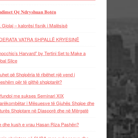
𝐝𝐢𝐦𝐞𝐭 𝐐𝐞̈ 𝐍𝐝𝐫𝐲𝐬𝐡𝐮𝐚𝐧 𝐁𝐨𝐭𝐞̈𝐧
 Gjolaj – kalorësi fisnik i Malësisë
DERATA VATRA SHPALLË KRYESINË
nocchio’s Harvard” by Tertini Set to Make a
bal Slice
uhet që Shqipëria të ribëhet një vend i
ueshëm për të gjithë shqiptarët?
fundoi me sukses Seminari XIX
rëkombëtar i Mësuesve të Gjuhës Shqipe dhe
turës Shqiptare në Diasporë dhe në Mërgatë
 dhe kush e vrau Hasan Riza Pashën?