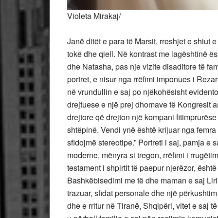
Violeta Mirakaj/
Janë ditët e para të Marsit, rreshjet e shiu
tokë dhe qiell. Në kontrast me lagështinë ë
dhe Natasha, pas nje vizite disaditore të fa
portret, e nisur nga rrëfimi imponues i Rez
në vrundullin e saj po njëkohësisht evidento
drejtuese e një prej dhomave të Kongresit a
drejtore që drejton një kompani fitimprurëse
shtëpinë. Vendi ynë është krijuar nga femra
sfidojmë stereotipe.” Portreti i saj, pamja e
moderne, mënyra si tregon, rrëfimi i rrugëtim
testament i shpirtit të paepur njerëzor, ësh
Bashkëbisedimi me të dhe maman e saj Lirinë
trazuar, sfidat personale dhe një përkushtim 
dhe e rritur në Tiranë, Shqipëri, vitet e saj