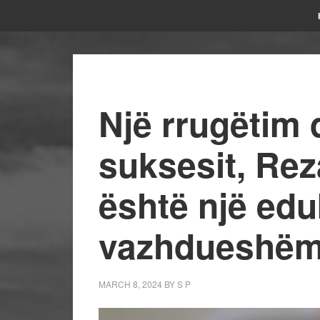
Një rrugëtim 
suksesit, Rez
është një edu
vazhdueshë
MARCH 8, 2024
BY
S P