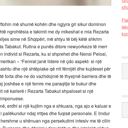
Gr
sfi
Fja
t e ftohin më shumë kohën dhe ngjyra gri sikur dominon
lek
shtë ngrohtësia e takimit me dy mikeshat e mia Rezarta
kom
miljes sime në Shqipëri, më shtyu të bëj këtë shkrim
arta Tabakut. Rutina e punës ditore newyorkeze të merr
n individ si Rezarta, ku si shprehet dhe Nensi Pelosi,
merikan – “Femrat janë lidere në çdo aspekt- si një
Kat
 ashtu dhe një shtëpiake që rrit fëmijët dhe kujdeset për
 të forta dhe ne do vazhdojmë të thyejmë barriera dhe të
 saj joshëse e një femre me paraqitje te bukur dhe
it në karierë i Rezarta Tabakut shpaloset si një
të imponuese.
Ark
, erdhi si një kujtim nga e shkuara, nga ajo e kaluar e
i palëkundur ndaj rritjes dhe fuqisë personale. E lindur
 të hershme u shënuan nga persekutimi intesiv me të cilin