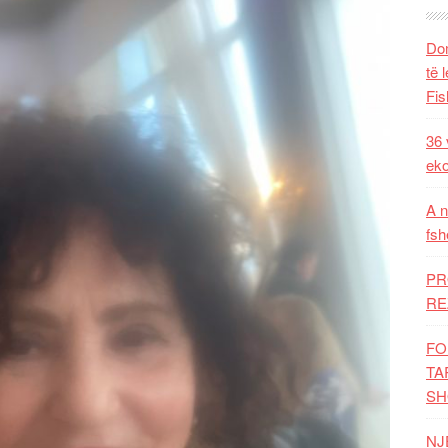
Dom
të 
Fis
36 
eko
A n
fsh
PR
RE
FO
TA
SH
NJ