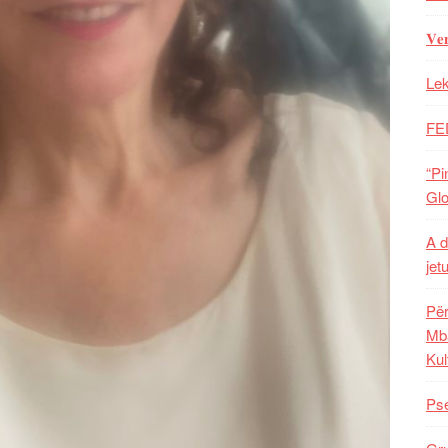
𝐕𝐞
Lek
FE
“Pi
Glo
A d
jet
Për
Mba
Kul
Pse