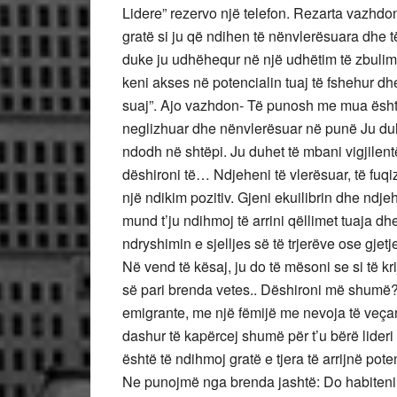
Lidere” rezervo një telefon. Rezarta vazhdon
gratë si ju që ndihen të nënvlerësuara dhe 
duke ju udhëhequr në një udhëtim të zbulimit
keni akses në potencialin tuaj të fshehur dhe
suaj”. Ajo vazhdon- Të punosh me mua ësht
neglizhuar dhe nënvlerësuar në punë Ju duh
ndodh në shtëpi. Ju duhet të mbani vigjilen
dëshironi të… Ndjeheni të vlerësuar, të fu
një ndikim pozitiv. Gjeni ekuilibrin dhe ndj
mund t’ju ndihmoj të arrini qëllimet tuaja 
ndryshimin e sjelljes së të trjerëve ose gje
Në vend të kësaj, ju do të mësoni se si të k
së pari brenda vetes.. Dëshironi më shumë?
emigrante, me një fëmijë me nevoja të veça
dashur të kapërcej shumë për t’u bërë lider
është të ndihmoj gratë e tjera të arrijnë poten
Ne punojmë nga brenda jashtë: Do habiteni s