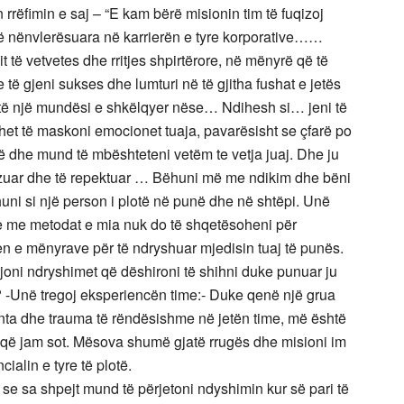
 rrëfimin e saj – “E kam bërë misionin tim të fuqizoj
të nënvlerësuara në karrierën e tyre korporative……
 të vetvetes dhe rritjes shpirtërore, në mënyrë që të
 të gjeni sukses dhe lumturi në të gjitha fushat e jetës
ë një mundësi e shkëlqyer nëse… Ndihesh si… jeni të
et të maskoni emocionet tuaja, pavarësisht se çfarë po
të dhe mund të mbështeteni vetëm te vetja juaj. Dhe ju
qizuar dhe të repektuar … Bëhuni më me ndikim dhe bëni
ehuni si një person i plotë në punë dhe në shtëpi. Unë
dhe me metodat e mia nuk do të shqetësoheni për
tjen e mënyrave për të ndryshuar mjedisin tuaj të punës.
rijoni ndryshimet që dëshironi të shihni duke punuar ju
 -Unë tregoj eksperiencën time:- Duke qenë një grua
nta dhe trauma të rëndësishme në jetën time, më është
i që jam sot. Mësova shumë gjatë rrugës dhe misioni im
cialin e tyre të plotë.
e sa shpejt mund të përjetoni ndyshimin kur së pari të