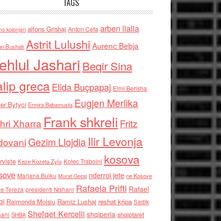
TAGS
arben llalla
alfons Grishaj
Anton Cefa
no kolonjari
Astrit Lulushi
Aurenc Bebja
an Bushati
ehlul Jashari
Beqir Sina
alip greca
Elida Buçpapaj
Elmi Berisha
Eugjen Merlika
er Bytyci
Ermira Babamusta
Frank shkreli
hri Xharra
Fritz
Ilir Levonja
Gezim Llojdia
dovani
kosova
rviste
Kolec Traboini
Keze Kozeta Zylo
sove
nderroi jete
Marjana Bulku
ne Kosove
Murat Gecaj
Rafaela Prifti
Rafael
e Tereza
presidenti Nishani
qi
Raimonda Moisiu
Ramiz Lushaj
reshat kripa
Sadik
Shefqet Kercelli
shqiperia
hani
shqiptaret
SHBA