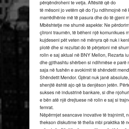
përqëndroheni te vetja. Aftësitë që do
të mësoni jo vetëm që do t’ju ndihmojnë në ka
marrëdhënie më të pasura dhe do të gjeni më
Mbështetje me shumë aspekte: Ne përdorim 
çlironi traumën, të bëheni një komunikues m
kujdeseni pët veten në mënyra që nuk i ken
plotë dhe si rezultat do të përjetoni më sh
rolin e saj aktual në BNY Mellon, Rezarta iu
dhe gjithashtu shërben si ndihmëse e parë n
saja në fushën e avokimit të shëndetit mend
Shëndetit Mendor. Gjërat nuk janë absolute, e
shenjtë është ajo që ta denjëson jetën. Përte
sukses në industrinë bankare, si dhe njohurit
e bën atë një drejtuese në rolin e saj si trajne
femrat.
Nëpërmjet seancave inovative të trajnimit, 
thekson diskutime të thella mbi praktika të n