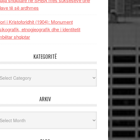
uaja shqiptare në SHBA mes sukseseve dhe
dave të së ardhmes
lori i Kristoforidhit (1904): Monument
sikografik, etnogjeografik dhe i identitetit
bëtar shqiptar
KATEGORITË
egoritë
ARKIV
iv