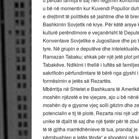
u përball familja e saj nën regjimin komuni
u bë në momentin kur Kuvendi Popullor duhe
e drejtimit të politikës së jashtme dhe të b
Bashkimin Sovjetik në krye. Për këtë arsye k
kulturë perëndimore e veçanërisht të Deput
Konventave Sovjetike e Jugosllave dhe po të 
tyre. Në grupin e deputëve dhe intelektualë
Ramazan Tabaku; shkak për një jetë plot priv
Tabakëve. Ndikimi i thellë i luftës së familj
sakrificën përfundimtare të bërë nga gjyshi i
formësimin e jetës së Rezartës.
Mbërritja në Shtetet e Bashkuara të Amerikës
moshën njëzetë e tre vjeçare, ajo u bë nënë e
moshën dy e gjysme vjeç solli gëzim dhe zem
potencialin e tij të plotë, Rezarta nisi një ud
unike të djalit të saj dhe një tjetër për të z
të të gjitha marrëdhënieve të tua, prandaj je
përmbushjen e jetës tënde” e shoqëroi në ka