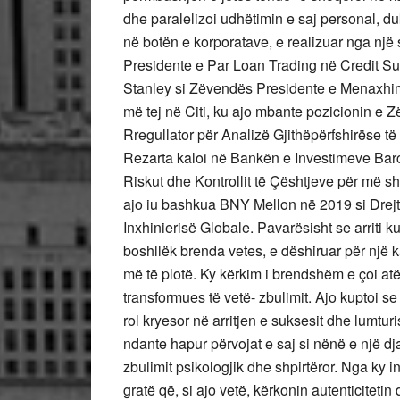
dhe paralelizoi udhëtimin e saj personal, du
në botën e korporatave, e realizuar nga një s
Presidente e Par Loan Trading në Credit Su
Stanley si Zëvendës Presidente e Menaxhimit
më tej në Citi, ku ajo mbante pozicionin e 
Rregullator për Analizë Gjithëpërfshirëse të 
Rezarta kaloi në Bankën e Investimeve Barcl
Riskut dhe Kontrollit të Çështjeve për më sh
ajo iu bashkua BNY Mellon në 2019 si Drejto
Inxhinierisë Globale. Pavarësisht se arriti k
boshllëk brenda vetes, e dëshiruar për një 
më të plotë. Ky kërkim i brendshëm e çoi at
transformues të vetë- zbulimit. Ajo kuptoi s
rol kryesor në arritjen e suksesit dhe lumtur
ndante hapur përvojat e saj si nënë e një dja
zbulimit psikologjik dhe shpirtëror. Nga ky in
gratë që, si ajo vetë, kërkonin autenticitetin