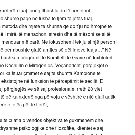
rrierën tuaj, por gjithashtu do të përjetoni
 shumë paqe në fusha të tjera të jetës tuaj.
metoda dhe mjete të shumta që do t’ju ndihmojnë të
ë i mirë, të menaxhoni stresin dhe të mësoni se si të
i menduar më parë. Ne fokusohemi tek ju si një person i
umë përmbushje gjatë arritjes së qëllimeve tuaja…” Në
 bashkua programit të Komitetit të Grave në Inxhinieri
ë Këshillin e Mirëqënies. Veçanërisht, përpjekjet e
or ka fituar çmimet e saj të shumta Kampione të
kzistojnë në funksion të përceptimit të secilit. E
j përgjegjësive së saj profesionale, rreth 20 vjet
ë që ka nxjerrë nga përvoja e vështirë e një djali autik,
re e jetës për të tjerët,
në të cilat ajo vendos objektiva të guximshëm dhe
dryshme psikologjike dhe filozofike, klientet e saj