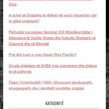
Slice
A duhet që Shqipëria të ribëhet një vend i jetueshëm për
të gjithë shqiptarët?
Përfundoi me sukses Seminari XIX Mbarëkombëtar i
Mësuesve të Gjuhës Shqipe dhe Kulturës Shqiptare në
Diasporë dhe në Mërgatë
Pse dhe kush e vrau Hasan Riza Pashën?
Gruaja shqiptare në SHBA mes sukseseve dhe sfidave
të së ardhmes
Fjalori i Kristoforidhit (1904): Monument leksikografik,
etnogjeografik dhe i identitetit kombëtar shqiptar
KATEGORITË