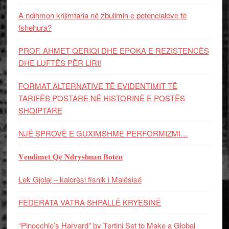
A ndihmon krijimtaria në zbulimin e potencialeve të
fshehura?
PROF. AHMET QERIQI DHE EPOKA E REZISTENCЁS
DHE LUFTЁS PЁR LIRI!
FORMAT ALTERNATIVE TË EVIDENTIMIT TË
TARIFËS POSTARE NË HISTORINË E POSTËS
SHQIPTARE
NJË SPROVË E GUXIMSHME PERFORMIZMI…
𝐕𝐞𝐧𝐝𝐢𝐦𝐞𝐭 𝐐𝐞̈ 𝐍𝐝𝐫𝐲𝐬𝐡𝐮𝐚𝐧 𝐁𝐨𝐭𝐞̈𝐧
Lek Gjolaj – kalorësi fisnik i Malësisë
FEDERATA VATRA SHPALLË KRYESINË
“Pinocchio’s Harvard” by Tertini Set to Make a Global