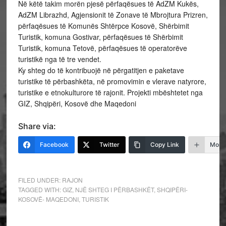
Në këtë takim morën pjesë përfaqësues të AdZM Kukës,
AdZM Librazhd, Agjensionit të Zonave të Mbrojtura Prizren,
përfaqësues të Komunës Shtërpce Kosovë, Shërbimit
Turistik, komuna Gostivar, përfaqësues të Shërbimit
Turistik, komuna Tetovë, përfaqësues të operatorëve
turistikë nga të tre vendet.
Ky shteg do të kontribuojë në përgatitjen e paketave
turistike të përbashkëta, në promovimin e vlerave natyrore,
turistike e etnokulturore të rajonit. Projekti mbështetet nga
GIZ, Shqipëri, Kosovë dhe Maqedoni
Share via:
Facebook
Twitter
Copy Link
More
FILED UNDER:
RAJON
TAGGED WITH:
GIZ
,
NJË SHTEG I PËRBASHKËT
,
SHQIPËRI-
KOSOVË- MAQEDONI
,
TURISTIK