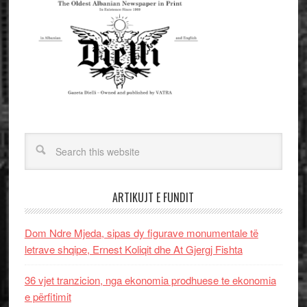
ARTIKUJT E FUNDIT
Dom Ndre Mjeda, sipas dy figurave monumentale të
letrave shqipe, Ernest Koliqit dhe At Gjergj Fishta
36 vjet tranzicion, nga ekonomia prodhuese te ekonomia
e përfitimit