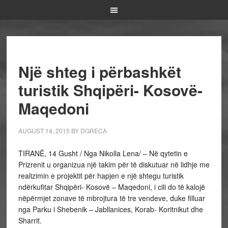
Një shteg i përbashkët
turistik Shqipëri- Kosovë-
Maqedoni
AUGUST 14, 2015
BY
DGRECA
TIRANË, 14 Gusht / Nga Nikolla Lena/ – Në qytetin e
Prizrenit u organizua një takim për të diskutuar në lidhje me
realizimin e projektit për hapjen e një shtegu turistik
ndërkufitar Shqipëri- Kosovë – Maqedoni, i cili do të kalojë
nëpërmjet zonave të mbrojtura të tre vendeve, duke filluar
nga Parku i Shebenik – Jabllanices, Korab- Koritnikut dhe
Sharrit.