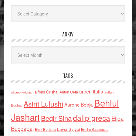
Kategoritë
ARKIV
Arkiv
TAGS
arben llalla
alfons Grishaj
Anton Cefa
asllan
albano kolonjari
Behlul
Astrit Lulushi
Aurenc Bebja
Bushati
Jashari
dalip greca
Beqir Sina
Elida
Buçpapaj
Enver Bytyci
Elmi Berisha
Ermira Babamusta