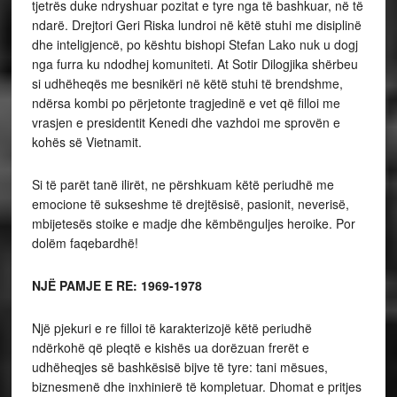
tjetrës duke ndryshuar pozitat e tyre nga të bashkuar, në të
ndarë. Drejtori Geri Riska lundroi në këtë stuhi me disiplinë
dhe inteligjencë, po kështu bishopi Stefan Lako nuk u dogj
nga furra ku ndodhej komuniteti. At Sotir Dilogjika shërbeu
si udhëheqës me besnikëri në këtë stuhi të brendshme,
ndërsa kombi po përjetonte tragjedinë e vet që filloi me
vrasjen e presidentit Kenedi dhe vazhdoi me sprovën e
kohës së Vietnamit.
Si të parët tanë ilirët, ne përshkuam këtë periudhë me
emocione të sukseshme të drejtësisë, pasionit, neverisë,
mbijetesës stoike e madje dhe këmbënguljes heroike. Por
dolëm faqebardhë!
NJË PAMJE E RE: 1969-1978
Një pjekuri e re filloi të karakterizojë këtë periudhë
ndërkohë që pleqtë e kishës ua dorëzuan frerët e
udhëheqjes së bashkësisë bijve të tyre: tani mësues,
biznesmenë dhe inxhinierë të kompletuar. Dhomat e pritjes