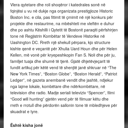
Vlera qytetare dhe roli shoqëror i katedrales sonë në
fqinjësi u vu në dukje nga organizata prestigjioze Historic
Boston Inc. e cila, pas fitimit të çmimit në një konkurs për
projekte dhe restaurime, na mbështeti me vleftën e duhur
dhe po ashtu Këshilli i Qytetit të Bostonit paraqiti përfshirjen
tone në Regjistrin Kombëtar të Vendeve Historike në
Uashington DC. Rreth një shekull përpara, kjo structure
kishte qenë e veçantë për Xhulia Uard Houn dhe për Helen
Kellen, më vonë për kryepeshkopin Fan S. Noli dhe për ju,
familjet tuaja dhe shumë të tjerë. Gjatë dhjetëvjeçarit të
fundit artikuj për këtë vend të shenjtë janë shkruar në “The
New York Times”, “Boston Globe”, “Boston Herald”, “Patriot
Ledger”, në gazeta anembanë vendit dhe jashtë, ndjekur
nga lajme lokale, kombëtare dhe ndërkombëtare, në
television dhe radio. Madje seriali televiziv “Spencer”, filmi
“Good will hunting” gjetën vend për të filmuar këtu dhe
rreth e rrotull dhe përdorën sallonin tone të mbledhjeve për
skuadrat e tyre.
Është kisha jonë