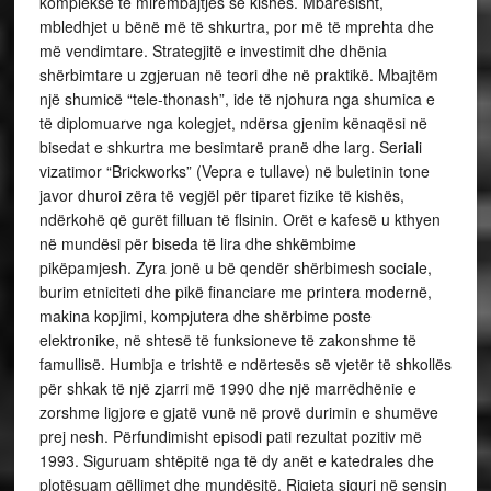
komplekse të mirëmbajtjes së kishës. Mbarësisht,
mbledhjet u bënë më të shkurtra, por më të mprehta dhe
më vendimtare. Strategjitë e investimit dhe dhënia
shërbimtare u zgjeruan në teori dhe në praktikë. Mbajtëm
një shumicë “tele-thonash”, ide të njohura nga shumica e
të diplomuarve nga kolegjet, ndërsa gjenim kënaqësi në
bisedat e shkurtra me besimtarë pranë dhe larg. Seriali
vizatimor “Brickworks” (Vepra e tullave) në buletinin tone
javor dhuroi zëra të vegjël për tiparet fizike të kishës,
ndërkohë që gurët filluan të flsinin. Orët e kafesë u kthyen
në mundësi për biseda të lira dhe shkëmbime
pikëpamjesh. Zyra jonë u bë qendër shërbimesh sociale,
burim etniciteti dhe pikë financiare me printera modernë,
makina kopjimi, kompjutera dhe shërbime poste
elektronike, në shtesë të funksioneve të zakonshme të
famullisë. Humbja e trishtë e ndërtesës së vjetër të shkollës
për shkak të një zjarri më 1990 dhe një marrëdhënie e
zorshme ligjore e gjatë vunë në provë durimin e shumëve
prej nesh. Përfundimisht episodi pati rezultat pozitiv më
1993. Siguruam shtëpitë nga të dy anët e katedrales dhe
plotësuam qëllimet dhe mundësitë. Rigjeta siguri në sensin