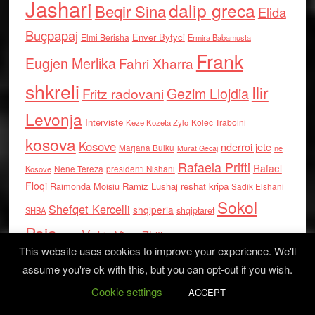
Jashari
dalip greca
Beqir Sina
Elida
Buçpapaj
Enver Bytyci
Elmi Berisha
Ermira Babamusta
Frank
Eugjen Merlika
Fahri Xharra
shkreli
Ilir
Gezim Llojdia
Fritz radovani
Levonja
Interviste
Kolec Traboini
Keze Kozeta Zylo
kosova
Kosove
nderroi jete
Marjana Bulku
ne
Murat Gecaj
Rafaela Prifti
Rafael
Nene Tereza
Kosove
presidenti Nishani
Floqi
Raimonda Moisiu
Ramiz Lushaj
reshat kripa
Sadik Elshani
Sokol
Shefqet Kercelli
shqiperia
shqiptaret
SHBA
Paja
Vatra
Visar Zhiti
Thaci
This website uses cookies to improve your experience. We'll
assume you're ok with this, but you can opt-out if you wish.
Cookie settings
ACCEPT