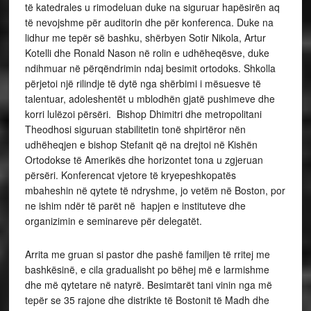
të katedrales u rimodeluan duke na siguruar hapësirën aq
të nevojshme për auditorin dhe për konferenca. Duke na
lidhur me tepër së bashku, shërbyen Sotir Nikola, Artur
Kotelli dhe Ronald Nason në rolin e udhëheqësve, duke
ndihmuar në përqëndrimin ndaj besimit ortodoks. Shkolla
përjetoi një rilindje të dytë nga shërbimi i mësuesve të
talentuar, adoleshentët u mblodhën gjatë pushimeve dhe
korri lulëzoi përsëri. Bishop Dhimitri dhe metropolitani
Theodhosi siguruan stabilitetin tonë shpirtëror nën
udhëheqjen e bishop Stefanit që na drejtoi në Kishën
Ortodokse të Amerikës dhe horizontet tona u zgjeruan
përsëri. Konferencat vjetore të kryepeshkopatës
mbaheshin në qytete të ndryshme, jo vetëm në Boston, por
ne ishim ndër të parët në hapjen e instituteve dhe
organizimin e seminareve për delegatët.
Arrita me gruan si pastor dhe pashë familjen të rritej me
bashkësinë, e cila gradualisht po bëhej më e larmishme
dhe më qytetare në natyrë. Besimtarët tani vinin nga më
tepër se 35 rajone dhe distrikte të Bostonit të Madh dhe