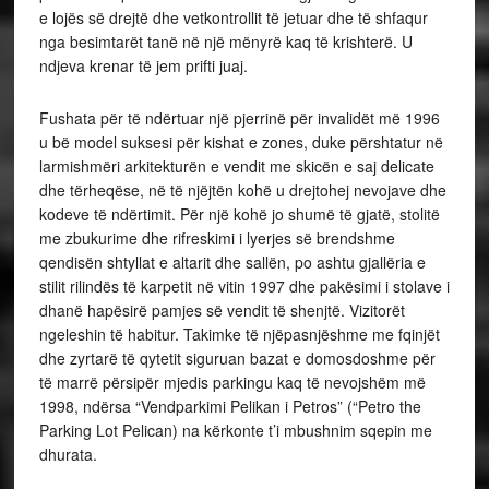
e lojës së drejtë dhe vetkontrollit të jetuar dhe të shfaqur
nga besimtarët tanë në një mënyrë kaq të krishterë. U
ndjeva krenar të jem prifti juaj.
Fushata për të ndërtuar një pjerrinë për invalidët më 1996
u bë model suksesi për kishat e zones, duke përshtatur në
larmishmëri arkitekturën e vendit me skicën e saj delicate
dhe tërheqëse, në të njëjtën kohë u drejtohej nevojave dhe
kodeve të ndërtimit. Për një kohë jo shumë të gjatë, stolitë
me zbukurime dhe rifreskimi i lyerjes së brendshme
qendisën shtyllat e altarit dhe sallën, po ashtu gjallëria e
stilit rilindës të karpetit në vitin 1997 dhe pakësimi i stolave i
dhanë hapësirë pamjes së vendit të shenjtë. Vizitorët
ngeleshin të habitur. Takimke të njëpasnjëshme me fqinjët
dhe zyrtarë të qytetit siguruan bazat e domosdoshme për
të marrë përsipër mjedis parkingu kaq të nevojshëm më
1998, ndërsa “Vendparkimi Pelikan i Petros” (“Petro the
Parking Lot Pelican) na kërkonte t’i mbushnim sqepin me
dhurata.