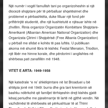
Një numër i vogël famullish tani po organizoheshin si një
diocezë shqiptare për të përballuar shqetësimet dhe
problemet e përbashkëta, duke filluar një fond për
priftërinjtë studentë, dhe një kushtetutë e njësuar ishte në
zhvillim. Rinia organizoi Organizatën Kombëtare Shqiptare-
Amerikanë (Albanian-American National Organization) dhe
Organizata Çlirimi i Shqipërisë (Free Albania Organization)
u përball me sfidat e kohës të pas luftës. U publikuan
akoma më shumë libra të kishës: Festal Menaion, Triodion,
një libër me himne korale, dhe përdorimi i anglishtes në
shërbesa pati zanafillën më 1948.
VITET E ARTA: 1949-1958
Një katedrale “e re’ shkëlqimtare në Ist Broaduei u bë
shtëpia jonë më 1949: burra dhe gra tani kremtonin së
bashku ndërkohë që familjet tërhiqeshin drejt kishës gjatë
kësaj periudhe me pjesëmarrje të lartë në gjithë vendin. Në
vazhdimësi të shërbesës së përkushtuar të at Thimi