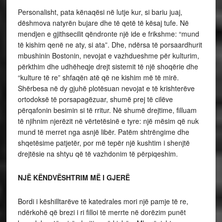
Personalisht, pata kënaqësi në lutje kur, si bariu juaj,
dëshmova natyrën bujare dhe të qetë të kësaj tufe. Në
mendjen e gjithsecilit qëndronte një ide e frikshme: “mund
të kishim qenë ne aty, si ata”. Dhe, ndërsa të porsaardhurit
mbushinin Bostonin, nevojat e vazhdueshme për kulturim,
përkthim dhe udhëheqje drejt sistemit të një shoqërie dhe
“kulture të re” shfaqën atë që ne kishim më të mirë.
Shërbesa në dy gjuhë plotësuan nevojat e të krishterëve
ortodoksë të porsapagëzuar, shumë prej të cilëve
përqafonin besimin si të rritur. Në shumë drejtime, filluam
të njihnim njerëzit në vërtetësinë e tyre: një mësim që nuk
mund të merret nga asnjë libër. Patëm shtrëngime dhe
shqetësime patjetër, por më tepër një kushtim i shenjtë
drejtësie na shtyu që të vazhdonim të përpiqeshim.
NJË KËNDVËSHTRIM MË I GJERË
Bordi i këshilltarëve të katedrales mori një pamje të re,
ndërkohë që brezi i ri filloi të merrte në dorëzim punët