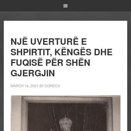
NJË UVERTURË E
SHPIRTIT, KËNGËS DHE
FUQISË PËR SHËN
GJERGJIN
MARCH 14, 2021
BY
DGRECA