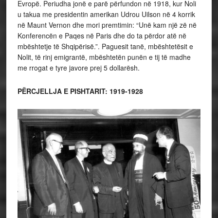
Evropë. Periudha jonë e parë përfundon në 1918, kur Noli
u takua me presidentin amerikan Udrou Uilson në 4 korrik
në Maunt Vernon dhe mori premtimin: “Unë kam një zë në
Konferencën e Paqes në Paris dhe do ta përdor atë në
mbështetje të Shqipërisë.”. Paguesit tanë, mbështetësit e
Nolit, të rinj emigrantë, mbështetën punën e tij të madhe
me rrogat e tyre javore prej 5 dollarësh.
PËRCJELLJA E PISHTARIT: 1919-1928