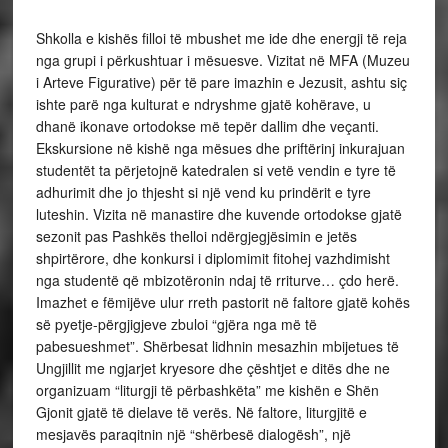
Shkolla e kishës filloi të mbushet me ide dhe energji të reja
nga grupi i përkushtuar i mësuesve. Vizitat në MFA (Muzeu
i Arteve Figurative) për të pare imazhin e Jezusit, ashtu siç
ishte parë nga kulturat e ndryshme gjatë kohërave, u
dhanë ikonave ortodokse më tepër dallim dhe veçanti.
Ekskursione në kishë nga mësues dhe priftërinj inkurajuan
studentët ta përjetojnë katedralen si vetë vendin e tyre të
adhurimit dhe jo thjesht si një vend ku prindërit e tyre
luteshin. Vizita në manastire dhe kuvende ortodokse gjatë
sezonit pas Pashkës thelloi ndërgjegjësimin e jetës
shpirtërore, dhe konkursi i diplomimit fitohej vazhdimisht
nga studentë që mbizotëronin ndaj të rriturve… çdo herë.
Imazhet e fëmijëve ulur rreth pastorit në faltore gjatë kohës
së pyetje-përgjigjeve zbuloi “gjëra nga më të
pabesueshmet”. Shërbesat lidhnin mesazhin mbijetues të
Ungjillit me ngjarjet kryesore dhe çështjet e ditës dhe ne
organizuam “liturgji të përbashkëta” me kishën e Shën
Gjonit gjatë të dielave të verës. Në faltore, liturgjitë e
mesjavës paraqitnin një “shërbesë dialogësh”, një