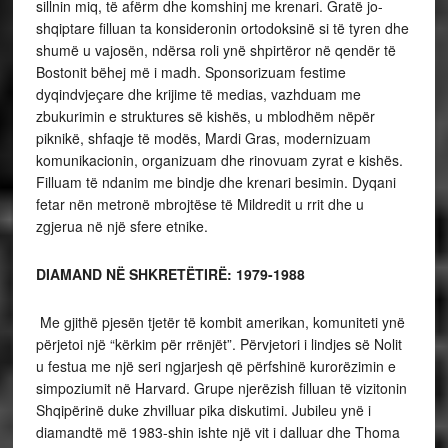
sillnin miq, të afërm dhe komshinj me krenari. Gratë jo-
shqiptare filluan ta konsideronin ortodoksinë si të tyren dhe
shumë u vajosën, ndërsa roli ynë shpirtëror në qendër të
Bostonit bëhej më i madh. Sponsorizuam festime
dyqindvjeçare dhe krijime të medias, vazhduam me
zbukurimin e struktures së kishës, u mblodhëm nëpër
piknikë, shfaqje të modës, Mardi Gras, modernizuam
komunikacionin, organizuam dhe rinovuam zyrat e kishës.
Filluam të ndanim me bindje dhe krenari besimin. Dyqani
fetar nën metronë mbrojtëse të Mildredit u rrit dhe u
zgjerua në një sfere etnike.
DIAMAND NË SHKRETËTIRË: 1979-1988
Me gjithë pjesën tjetër të kombit amerikan, komuniteti ynë
përjetoi një “kërkim për rrënjët”. Përvjetori i lindjes së Nolit
u festua me një seri ngjarjesh që përfshinë kurorëzimin e
simpoziumit në Harvard. Grupe njerëzish filluan të vizitonin
Shqipërinë duke zhvilluar pika diskutimi. Jubileu ynë i
diamandtë më 1983-shin ishte një vit i dalluar dhe Thoma