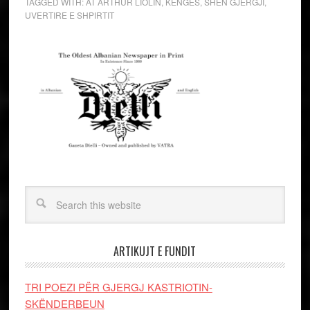
TAGGED WITH:
AT ARTHUR LIOLIN
,
KENGES
,
SHEN GJERGJI
,
UVERTIRE E SHPIRTIT
ARTIKUJT E FUNDIT
TRI POEZI PËR GJERGJ KASTRIOTIN-
SKËNDERBEUN