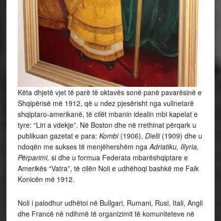
Këta dhjetë vjet të parë të oktavës sonë panë pavarësinë e
Shqipërisë më 1912, që u ndez pjesërisht nga vullnetarë
shqiptaro-amerikanë, të cilët mbanin idealin mbi kapelat e
tyre: “Liri a vdekje”. Në Boston dhe në rrethinat përqark u
publikuan gazetat e para:
Kombi
(1906),
Dielli
(1909) dhe u
ndoqën me sukses të menjëhershëm nga
Adriatiku, Illyria,
Përparimi,
si dhe u formua Federata mbarëshqiptare e
Amerikës “Vatra”, të cilën Noli e udhëhoqi bashkë me Faik
Konicën më 1912.
Noli i palodhur udhëtoi në Bullgari, Rumani, Rusi, Itali, Angli
dhe Francë në ndihmë të organizimit të komuniteteve në