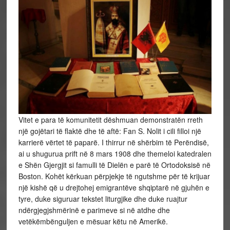
Vitet e para të komunitetit dëshmuan demonstratën rreth
një gojëtari të flaktë dhe të aftë: Fan S. Nolit i cili filloi një
karrierë vërtet të paparë. I thirrur në shërbim të Perëndisë,
ai u shugurua prift në 8 mars 1908 dhe themeloi katedralen
e Shën Gjergjit si famulli të Dielën e parë të Ortodoksisë në
Boston. Kohët kërkuan përpjekje të ngutshme për të krijuar
një kishë që u drejtohej emigrantëve shqiptarë në gjuhën e
tyre, duke siguruar tekstet liturgjike dhe duke ruajtur
ndërgjegjshmërinë e parimeve si në atdhe dhe
vetëkëmbënguljen e mësuar këtu në Amerikë.