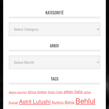
KATEGORITË
Kategoritë
ARKIV
Arkiv
TAGS
arben llalla
alfons Grishaj
Anton Cefa
asllan
albano kolonjari
Behlul
Astrit Lulushi
Aurenc Bebja
Bushati