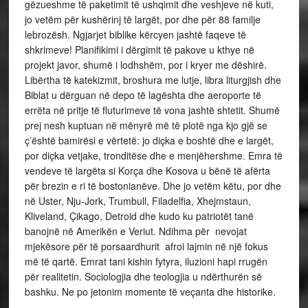
gëzueshme të paketimit të ushqimit dhe veshjeve në kuti,
jo vetëm për kushërinj të largët, por dhe për 88 familje
lebrozësh. Ngjarjet biblike kërcyen jashtë faqeve të
shkrimeve! Planifikimi i dërgimit të pakove u kthye në
projekt javor, shumë i lodhshëm, por i kryer me dëshirë.
Libërtha të katekizmit, broshura me lutje, libra liturgjish dhe
Biblat u dërguan në depo të lagështa dhe aeroporte të
errëta në pritje të fluturimeve të vona jashtë shtetit. Shumë
prej nesh kuptuan në mënyrë më të plotë nga kjo gjë se
ç’është bamirësi e vërtetë: jo diçka e boshtë dhe e largët,
por diçka vetjake, tronditëse dhe e menjëhershme. Emra të
vendeve të largëta si Korça dhe Kosova u bënë të afërta
për brezin e ri të bostonianëve. Dhe jo vetëm këtu, por dhe
në Uster, Nju-Jork, Trumbull, Filadelfia, Xhejmstaun,
Kliveland, Çikago, Detroid dhe kudo ku patriotët tanë
banojnë në Amerikën e Veriut. Ndihma për nevojat
mjekësore për të porsaardhurit afroi lajmin në një fokus
më të qartë. Emrat tani kishin fytyra, iluzioni hapi rrugën
për realitetin. Sociologjia dhe teologjia u ndërthurën së
bashku. Ne po jetonim momente të veçanta dhe historike.