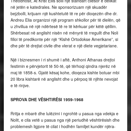
Theodhosit, At Krist Ellis solli një standart cilësor e delikat
në jetën e katedrales. Ne sponsorizuam një skuadër
bejzbolli, krijuam një kushtetutë të re për dioqezën dhe dr.
Andreu Elia organizoi një program shkollor për të dielën, që
u zhvillua në një ndërtesë të re të kërkuar për këtë qëllim.
Shërbesat në anglisht nisën në mënyrë të rregullt dhe Noli
filloi të predikonte për një “Kishë Ortodokse Amerikane”, si
dhe për të drejtat civile dhe vlerat e një diete vegjetariane.
Një i biznesmen i ri shumë i aftë, Anthoni Athanas drejtoi
festimin e përvjetorit të 50-të, që tërhoqi qindra njerëz në
maj të 1858-s. Gjatë kësaj kohe, dioqeza kishte botuar mbi
20 libra kishtarë në anglisht dhe u përpoq të njihte nevojat
e të rinjve.
SPROVA DHE VËSHTIRËSI 1959-1968
Rritja e mbarë dhe lulëzimi i ngrohtë u pasua nga vdekja e
Nolit, e cila vetë u pasua nga një periudhë vështirësish dhe
problemesh ligjore të cilat i hodhën familjet kundër njëra-