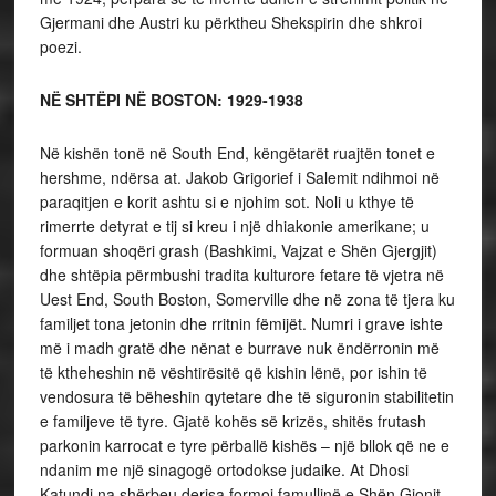
Gjermani dhe Austri ku përktheu Shekspirin dhe shkroi
poezi.
NË SHTËPI NË BOSTON: 1929-1938
Në kishën tonë në South End, këngëtarët ruajtën tonet e
hershme, ndërsa at. Jakob Grigorief i Salemit ndihmoi në
paraqitjen e korit ashtu si e njohim sot. Noli u kthye të
rimerrte detyrat e tij si kreu i një dhiakonie amerikane; u
formuan shoqëri grash (Bashkimi, Vajzat e Shën Gjergjit)
dhe shtëpia përmbushi tradita kulturore fetare të vjetra në
Uest End, South Boston, Somerville dhe në zona të tjera ku
familjet tona jetonin dhe rritnin fëmijët. Numri i grave ishte
më i madh gratë dhe nënat e burrave nuk ëndërronin më
të ktheheshin në vështirësitë që kishin lënë, por ishin të
vendosura të bëheshin qytetare dhe të siguronin stabilitetin
e familjeve të tyre. Gjatë kohës së krizës, shitës frutash
parkonin karrocat e tyre përballë kishës – një bllok që ne e
ndanim me një sinagogë ortodokse judaike. At Dhosi
Katundi na shërbeu derisa formoi famullinë e Shën Gjonit.