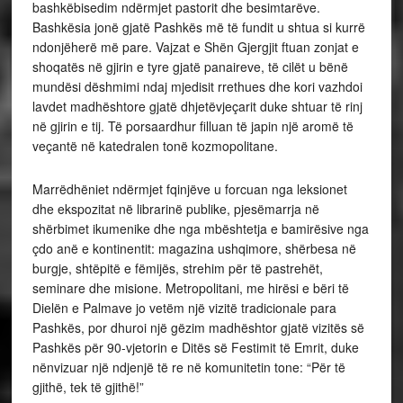
bashkëbisedim ndërmjet pastorit dhe besimtarëve.
Bashkësia jonë gjatë Pashkës më të fundit u shtua si kurrë
ndonjëherë më pare. Vajzat e Shën Gjergjit ftuan zonjat e
shoqatës në gjirin e tyre gjatë panaireve, të cilët u bënë
mundësi dëshmimi ndaj mjedisit rrethues dhe kori vazhdoi
lavdet madhështore gjatë dhjetëvjeçarit duke shtuar të rinj
në gjirin e tij. Të porsaardhur filluan të japin një aromë të
veçantë në katedralen tonë kozmopolitane.
Marrëdhëniet ndërmjet fqinjëve u forcuan nga leksionet
dhe ekspozitat në librarinë publike, pjesëmarrja në
shërbimet ikumenike dhe nga mbështetja e bamirësive nga
çdo anë e kontinentit: magazina ushqimore, shërbesa në
burgje, shtëpitë e fëmijës, strehim për të pastrehët,
seminare dhe misione. Metropolitani, me hirësi e bëri të
Dielën e Palmave jo vetëm një vizitë tradicionale para
Pashkës, por dhuroi një gëzim madhështor gjatë vizitës së
Pashkës për 90-vjetorin e Ditës së Festimit të Emrit, duke
nënvizuar një ndjenjë të re në komunitetin tone: “Për të
gjithë, tek të gjithë!”