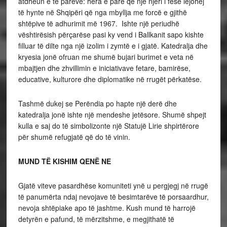
atdheun e të parëve: hera e parë që një njeri i fesë lejohej
të hynte në Shqipëri që nga mbyllja me forcë e gjithë
shtëpive të adhurimit më 1967. Ishte një periudhë
vështirësish përçarëse pasi ky vend i Ballkanit sapo kishte
filluar të dilte nga një izolim i zymtë e i gjatë. Katedralja dhe
kryesia jonë ofruan me shumë bujari burimet e veta në
mbajtjen dhe zhvillimin e iniciativave fetare, bamirëse,
educative, kulturore dhe diplomatike në rrugët përkatëse.
Tashmë dukej se Perëndia po hapte një derë dhe
katedralja jonë ishte një mendeshe jetësore. Shumë shpejt
kulla e saj do të simbolizonte një Statujë Lirie shpirtërore
për shumë refugjatë që do të vinin.
MUND TË KISHIM QENË NE
Gjatë viteve pasardhëse komuniteti ynë u pergjegj në rrugë
të panumërta ndaj nevojave të besimtarëve të porsaardhur,
nevoja shtëpiake apo të jashtme. Kush mund të harrojë
detyrën e pafund, të mërzitshme, e megjithatë të