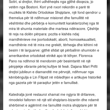
Sotiri, si drejtor, thirri udhëheqës nga gjithë dioqeza, jo
vetëm nga Bostoni. Kori ynë nxori rekordin e parë të
muzikës të Kishës Ortodokse Shqiptare, një fond qendror u
themelua për të ndihmuar misionet dhe famullitë në
vështirësi dhe përbërja e komunitetit karakterizohej nga të
mira të shumta materiale dhe martesa ndëracore. Çështje
të reja na dolën përpara: pozita e kishës ndaj
marrdhënieve me joortodoksët, aborti, homoseksualiteti,
marrdhënie më të mira me grekët, tërheqja dhe kthimi në
besim i të larguarve: gjithë sfidat që përballnin shumicën e
amerikanëve ortodoksë etnikë apo të kthyer. Florenca
Pano na ndihmoi të mendonim për besimtarët në një
përpjekje vibrante përtej kufijve të fesë. Dajana Mari Prifti
drejtoi jubileun e diamandtë me përvojë, ndihmuar nga
këmbëngulja e Lin Filipsit në mbledhjen e artikujve historikë
nga gazeta për të paraqitur jetën e famullisë.
Katedralja jonë restauroi xhamat me ngjyra të dritareve,
rimodeloi faltoren në një stil shqiptaro-bizantin dhe ndamë
shërbimet e agjërimit me famullitë motra shqiptare për të