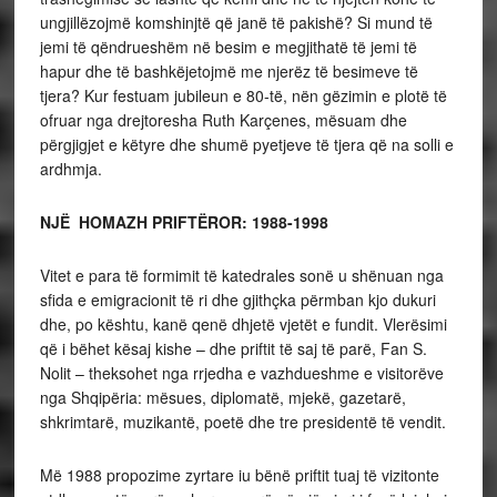
ungjillëzojmë komshinjtë që janë të pakishë? Si mund të
jemi të qëndrueshëm në besim e megjithatë të jemi të
hapur dhe të bashkëjetojmë me njerëz të besimeve të
tjera? Kur festuam jubileun e 80-të, nën gëzimin e plotë të
ofruar nga drejtoresha Ruth Karçenes, mësuam dhe
përgjigjet e këtyre dhe shumë pyetjeve të tjera që na solli e
ardhmja.
NJË HOMAZH PRIFTËROR: 1988-1998
Vitet e para të formimit të katedrales sonë u shënuan nga
sfida e emigracionit të ri dhe gjithçka përmban kjo dukuri
dhe, po kështu, kanë qenë dhjetë vjetët e fundit. Vlerësimi
që i bëhet kësaj kishe – dhe priftit të saj të parë, Fan S.
Nolit – theksohet nga rrjedha e vazhdueshme e visitorëve
nga Shqipëria: mësues, diplomatë, mjekë, gazetarë,
shkrimtarë, muzikantë, poetë dhe tre presidentë të vendit.
Më 1988 propozime zyrtare iu bënë priftit tuaj të vizitonte