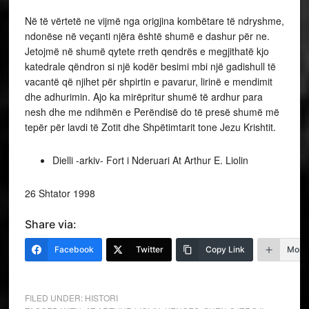
Në të vërtetë ne vijmë nga origjina kombëtare të ndryshme,
ndonëse në veçanti njëra është shumë e dashur për ne.
Jetojmë në shumë qytete rreth qendrës e megjithatë kjo
katedrale qëndron si një kodër besimi mbi një gadishull të
vacantë që njihet për shpirtin e pavarur, lirinë e mendimit
dhe adhurimin. Ajo ka mirëpritur shumë të ardhur para
nesh dhe me ndihmën e Perëndisë do të presë shumë më
tepër për lavdi të Zotit dhe Shpëtimtarit tone Jezu Krishtit.
Dielli -arkiv- Fort i Nderuari At Arthur E. Liolin
26 Shtator 1998
Share via:
Facebook
Twitter
Copy Link
More
FILED UNDER:
HISTORI