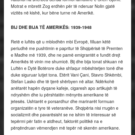
Motrat e mbretit Zog erdhën për të nderuar Nolin gjatë
vizitës në kishë, kur bëne turne në Amerikë.
BIJ DHE BIJA TË AMERIKËS: 1939-1948
Retë e luftës që u mblodhën mbi Evropë, filluan këtë
periudhë me pushtimin e papritur të Shqipërisë të Premten
e Madhe më 1939, dhe ne pamë emigrantët e fundit drejt
Amerikës të vinin me shumicë. Bij dhe bija tonat shkuan në
Luftën e Dytë Botërore duke shfaqur mbështetjen tonë dhe
duke siguruar lutjet tona. Etërit Vani Çani, Stavro Shkëmbi,
Stefan Lasko dhe të tjerë shërbyen në altar. Ndërkohë
anëtarët hapën dyqane kafeje, cigaresh apo artikujsh të
ndryshëm dhe iu përshtatën mënyrës amerikane të
jetesës. Ushtarët e porsardhur dhe marinarët formuan
organizatën e tyre të veteranëve. Shqipëria nisi rrugën e
socializmit dhe pavarësisht se ne ishim të interesuar së
tepërmi për fatin e atdheut, faktorët politikë na e
përqëndruan vëmendjen më tepër në skenën amerikane.