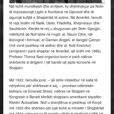
Një kohë mundësish dhe arritjesh, ky dhjetëvjeçar pa Nolin
të impresionojë Ligën e Kombeve në Gjenevë dhe të
sigurojë kufijtë e Shqipërisë të sotme. Në Amerikë, famulli
të reja lindën në Natik, Uster, Filadelfia, Xhejmstaun dhe
Sauthbrixh. Klerikë të rinj u shuguruan për Shën Gjergjin,
ndërkohë që Noli ishte në rrugë: at. Naum Cëre, një
ikonograf i formuar, at Damian Angjeli, at Vangjel Çamçe
(më vonë peshkop në atdhe) dhe at. Kolli Kristofori
(emigranti i parë shqiptar në Amerikë, që erdhi më 1886).
Profesor Thoma Nasi organizoi korin e parë ndërsa
shërbente si dirigjent i një bande që jepte koncerte në
Shqipëri.
Më 1922, famullia jonë, – që ishte mbledhur në salla të
ndryshme për shërbesat e saj, – pronësoi ndërtesën
kishtare në Emerald Street, ndërsa në Shqipëri në
Kongresin e Beratit klerikët shqiptaro-amerikanë shpallën
Kishën Autoqefale. Noli u shenjtërua si peshkop në Korçë
më 1923 dhe shërbeu për pak kohë si ministër i Shqipërisë
më 1924, përpara se të merrte udhën e strehimit politik në