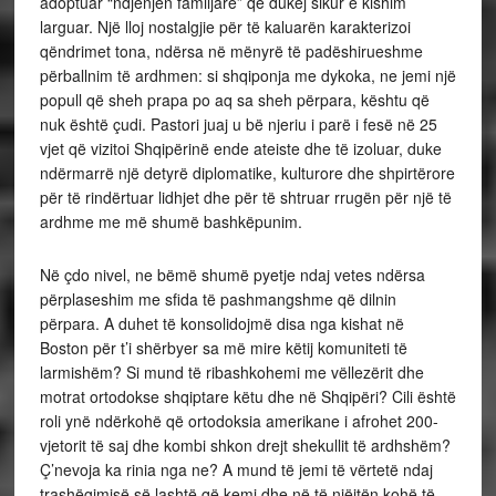
adoptuar “ndjenjën familjare” që dukej sikur e kishim
larguar. Një lloj nostalgjie për të kaluarën karakterizoi
qëndrimet tona, ndërsa në mënyrë të padëshirueshme
përballnim të ardhmen: si shqiponja me dykoka, ne jemi një
popull që sheh prapa po aq sa sheh përpara, kështu që
nuk është çudi. Pastori juaj u bë njeriu i parë i fesë në 25
vjet që vizitoi Shqipërinë ende ateiste dhe të izoluar, duke
ndërmarrë një detyrë diplomatike, kulturore dhe shpirtërore
për të rindërtuar lidhjet dhe për të shtruar rrugën për një të
ardhme me më shumë bashkëpunim.
Në çdo nivel, ne bëmë shumë pyetje ndaj vetes ndërsa
përplaseshim me sfida të pashmangshme që dilnin
përpara. A duhet të konsolidojmë disa nga kishat në
Boston për t’i shërbyer sa më mire këtij komuniteti të
larmishëm? Si mund të ribashkohemi me vëllezërit dhe
motrat ortodokse shqiptare këtu dhe në Shqipëri? Cili është
roli ynë ndërkohë që ortodoksia amerikane i afrohet 200-
vjetorit të saj dhe kombi shkon drejt shekullit të ardhshëm?
Ç’nevoja ka rinia nga ne? A mund të jemi të vërtetë ndaj
trashëgimisë së lashtë që kemi dhe në të njëjtën kohë të