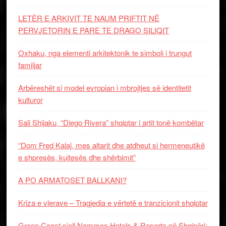
LETËR E ARKIVIT TE NAUM PRIFTIT NË
PERVJETORIN E PARE TE DRAGO SILIQIT
Oxhaku, nga elementi arkitektonik te simboli i trungut
familjar
Arbëreshët si model evropian i mbrojtjes së identitetit
kulturor
Sali Shijaku, “Diego Rivera” shqiptar i artit tonë kombëtar
“Dom Fred Kalaj, mes altarit dhe atdheut si hermeneutikë
e shpresës, kujtesës dhe shërbimit”
A PO ARMATOSET BALLKANI?
Kriza e vlerave – Tragjedia e vërtetë e tranzicionit shqiptar
Green Coast sjell Nammos Hotels & Resorts në Shqipëri: