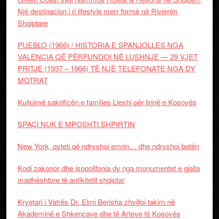
Një destinacion i ri lifestyle merr formë në Rivierën
Shqiptare
PUEBLO (1966) / HISTORIA E SPANJOLLES NGA
VALENCIA QË PËRFUNDOI NË LUSHNJE — 29 VJET
PRITJE (1937 – 1966) TË NJË TELEFONATE NGA DY
MOTRAT
Kujtojmë sakrificën e familjes Lleshi për lirinë e Kosovës
SPAÇI NUK E MPOSHTI SHPIRTIN
New York, qyteti që ndryshoi emrin… dhe ndryshoi botën
Kodi zakonor dhe isopolifonia dy nga monumentet e gjalla
madhështore të antikitetit shqiptar
Kryetari i Vatrës Dr. Elmi Berisha zhvilloi takim në
Akademinë e Shkencave dhe të Arteve të Kosovës