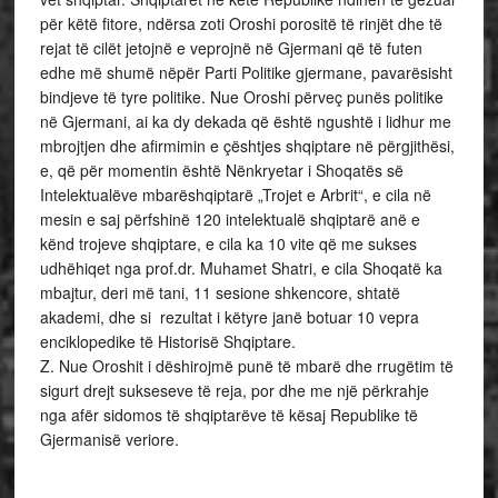
për këtë fitore, ndërsa zoti Oroshi porositë të rinjët dhe të
rejat të cilët jetojnë e veprojnë në Gjermani që të futen
edhe më shumë nëpër Parti Politike gjermane, pavarësisht
bindjeve të tyre politike. Nue Oroshi përveç punës politike
në Gjermani, ai ka dy dekada që është ngushtë i lidhur me
mbrojtjen dhe afirmimin e çështjes shqiptare në përgjithësi,
e, që për momentin është Nënkryetar i Shoqatës së
Intelektualëve mbarëshqiptarë „Trojet e Arbrit“, e cila në
mesin e saj përfshinë 120 intelektualë shqiptarë anë e
kënd trojeve shqiptare, e cila ka 10 vite që me sukses
udhëhiqet nga prof.dr. Muhamet Shatri, e cila Shoqatë ka
mbajtur, deri më tani, 11 sesione shkencore, shtatë
akademi, dhe si rezultat i këtyre janë botuar 10 vepra
enciklopedike të Historisë Shqiptare.
Z. Nue Oroshit i dëshirojmë punë të mbarë dhe rrugëtim të
sigurt drejt sukseseve të reja, por dhe me një përkrahje
nga afër sidomos të shqiptarëve të kësaj Republike të
Gjermanisë veriore.