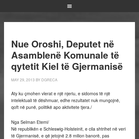
Nue Oroshi, Deputet në
Asamblenë Komunale të
qytetit Kiel të Gjermanisë
MAY 29, 2013
BY
DGRECA
Aty ku çmohen vlerat e një njeriu, e sidomos të një
intelektuali të dëshmuar, edhe rezultatet nuk mungojnë,
qoft në punë, politikë apo aktivitete tjera./
Nga Selman Etemi/
Në republikën e Schleswig-Holsteinit, e cila shtrihet në veri
të Gjermanisë, e që jetojnë 2.8 milion banorë, pas