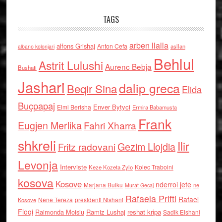
TAGS
arben llalla
alfons Grishaj
Anton Cefa
asllan
albano kolonjari
Behlul
Astrit Lulushi
Aurenc Bebja
Bushati
Jashari
dalip greca
Beqir Sina
Elida
Buçpapaj
Enver Bytyci
Elmi Berisha
Ermira Babamusta
Frank
Eugjen Merlika
Fahri Xharra
shkreli
Ilir
Gezim Llojdia
Fritz radovani
Levonja
Interviste
Kolec Traboini
Keze Kozeta Zylo
kosova
Kosove
nderroi jete
Marjana Bulku
ne
Murat Gecaj
Rafaela Prifti
Rafael
Nene Tereza
Kosove
presidenti Nishani
Floqi
Raimonda Moisiu
Ramiz Lushaj
reshat kripa
Sadik Elshani