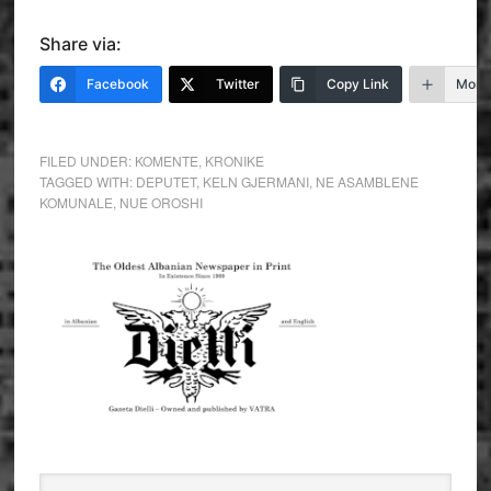
Share via:
Facebook
Twitter
Copy Link
More
FILED UNDER:
KOMENTE
,
KRONIKE
TAGGED WITH:
DEPUTET
,
KELN GJERMANI
,
NE ASAMBLENE
KOMUNALE
,
NUE OROSHI