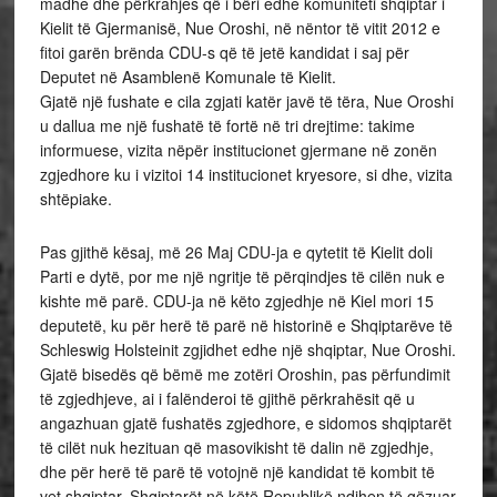
madhe dhe përkrahjes që i bëri edhe komuniteti shqiptar i
Kielit të Gjermanisë, Nue Oroshi, në nëntor të vitit 2012 e
fitoi garën brënda CDU-s që të jetë kandidat i saj për
Deputet në Asamblenë Komunale të Kielit.
Gjatë një fushate e cila zgjati katër javë të tëra, Nue Oroshi
u dallua me një fushatë të fortë në tri drejtime: takime
informuese, vizita nëpër institucionet gjermane në zonën
zgjedhore ku i vizitoi 14 institucionet kryesore, si dhe, vizita
shtëpiake.
Pas gjithë kësaj, më 26 Maj CDU-ja e qytetit të Kielit doli
Parti e dytë, por me një ngritje të përqindjes të cilën nuk e
kishte më parë. CDU-ja në këto zgjedhje në Kiel mori 15
deputetë, ku për herë të parë në historinë e Shqiptarëve të
Schleswig Holsteinit zgjidhet edhe një shqiptar, Nue Oroshi.
Gjatë bisedës që bëmë me zotëri Oroshin, pas përfundimit
të zgjedhjeve, ai i falënderoi të gjithë përkrahësit që u
angazhuan gjatë fushatës zgjedhore, e sidomos shqiptarët
të cilët nuk hezituan që masovikisht të dalin në zgjedhje,
dhe për herë të parë të votojnë një kandidat të kombit të
vet shqiptar. Shqiptarët në këtë Republikë ndihen të gëzuar