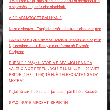
“Dom Fred Kalaj, mes altarit dhe atdheut si hermeneutikë
e shpresës, kujtesës dhe shërbimit”
A PO ARMATOSET BALLKANI?
Kriza e vlerave – Tragjedia e vërtetë e tranzicionit shqiptar
Green Coast sjell Nammos Hotels & Resorts në Shqipëri:
Një destinacion i ri lifestyle merr formë në Rivierën
Shqiptare
PUEBLO (1966) / HISTORIA E SPANJOLLES NGA
VALENCIA QË PËRFUNDOI NË LUSHNJE — 29 VJET
PRITJE (1937 – 1966) TË NJË TELEFONATE NGA DY
MOTRAT
Kujtojmë sakrificën e familjes Lleshi për lirinë e Kosovës
SPAÇI NUK E MPOSHTI SHPIRTIN