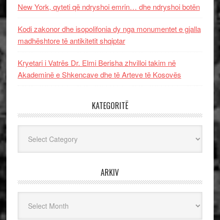
New York, qyteti që ndryshoi emrin… dhe ndryshoi botën
Kodi zakonor dhe isopolifonia dy nga monumentet e gjalla
madhështore të antikitetit shqiptar
Kryetari i Vatrës Dr. Elmi Berisha zhvilloi takim në
Akademinë e Shkencave dhe të Arteve të Kosovës
KATEGORITË
Kategoritë
ARKIV
Arkiv