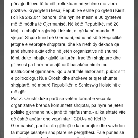
përzgjedhjeve të fundit, reflektuan ndryshime me vlera
pozitive. Kryeqyteti i kësaj Republike është po qyteti i Kielit,
i cili ka 242.041 banorë, dhe hyn në mesin e 30 qyteteve
më të mëdha të Gjermanisë. Në këtë Republikë, më 26
Maj, u mbajtën zgjedhjet lokale, e, që kanë mandat 5
vjeçar. Si çdo kund në Gjermani, edhe në këtë Republikë
jetojnë e veprojnë shqiptarë, dhe ka rreth dy dekada që
janë shumë aktiv edhe në jetën organizative në shumë
lëmi, duke mbajtur gjallë kulturën, traditën shqiptare dhe
gjithsesi pa harruar asnjëherë bashkëpunimin me
institucionet gjermane. Kjo u arrit falë historianit, publicisitit
e politikologut Nue Oroshi dhe shokëve të tij të shumtë
shqiptarë, në mbarë Republikën e Schleswig Holsteinit e
më gjër.
Por Z. Oroshi duke parë se vetëm format e veçanta
organizative brënda komunitetit shqiptar, pa hyrë në jetën
politike gjermane nuk janë të mjaftushme,- ai ka shtatë vite
që është anëtar dhe veprimtar i CDU-s në Kiel të
Gjermanisë, parti e cila gjithnjë e ka mbrojtur dhe vazhdon
ta mbrojë çështjen shqiptare në përgjithësi. Falë punës së