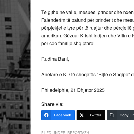
Të gjthë në valle, mësues, prindër dhe nxën
Falenderim të pafund për prindërit dhe mësue
përpjekjet e tyre për të ruajtur dhe përcjellë
amerikan. Gëzuar Krishtlindjen dhe Vitin e R
për cdo familje shqiptare!
Rudina Bani,
Anëtare e KD të shoqatës “Bijtë e Shqipe” 
Philadelphia, 21 Dhjetor 2025
Share via:
Facebook
Twitter
Copy Li
FILED UNDER:
REPORTAZH