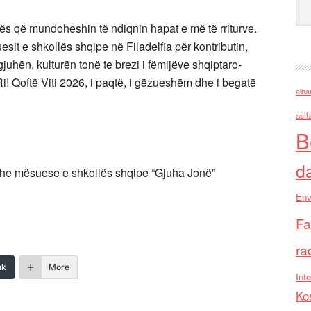
ës që mundoheshin të ndiqnin hapat e më të rriturve.
sit e shkollës shqipe në Filadelfia për kontributin,
 gjuhën, kulturën tonë te brezi i fëmijëve shqiptaro-
i! Qoftë Viti 2026, i paqtë, i gëzueshëm dhe i begatë
alba
asll
B
d
dhe mësuese e shkollës shqipe “Gjuha Jonë”
Env
Fa
ra
nk
More
Inte
Ko