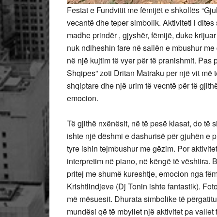
Festat e Fundvitit me fëmijët e shkollës “Gj
vecantë dhe teper simbolik. Aktiviteti i dite
madhe prindër , gjyshër, fëmijë, duke krijua
nuk ndiheshin fare në sallën e mbushur me 
në një kujtim të vyer për të pranishmit. Pas 
Shqipes” zoti Dritan Matraku per një vit më 
shqiptare dhe një urim të vecntë për të gjith
emocion.
Të gjithë nxënësit, në të pesë klasat, do të 
ishte një dëshmi e dashurisë për gjuhën e pri
tyre ishin tejmbushur me gëzim. Por aktivitet
interpretim në piano, në këngë të vështira. B
pritej me shumë kureshtje, emocion nga fëmi
Krishtlindjeve (Dj Tonin ishte fantastik). F
më mësuesit. Dhurata simbolike të përgatitu
mundësi që të mbyllet një aktivitet pa vallet