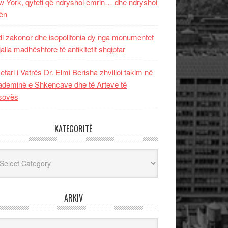
 York, qyteti që ndryshoi emrin… dhe ndryshoi
ën
i zakonor dhe isopolifonia dy nga monumentet
jalla madhështore të antikitetit shqiptar
etari i Vatrës Dr. Elmi Berisha zhvilloi takim në
deminë e Shkencave dhe të Arteve të
sovës
KATEGORITË
egoritë
ARKIV
iv