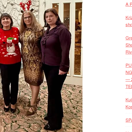
A 
Kri
shq
Gre
Shq
Riv
PU
NG
— 
TE
Kuj
Ko
SP