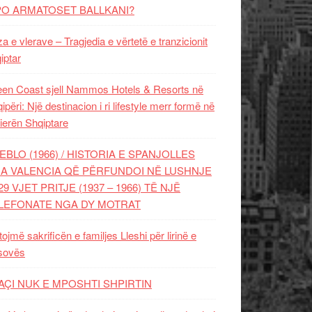
PO ARMATOSET BALLKANI?
za e vlerave – Tragjedia e vërtetë e tranzicionit
iptar
en Coast sjell Nammos Hotels & Resorts në
ipëri: Një destinacion i ri lifestyle merr formë në
ierën Shqiptare
EBLO (1966) / HISTORIA E SPANJOLLES
A VALENCIA QË PËRFUNDOI NË LUSHNJE
29 VJET PRITJE (1937 – 1966) TË NJË
LEFONATE NGA DY MOTRAT
tojmë sakrificën e familjes Lleshi për lirinë e
sovës
AÇI NUK E MPOSHTI SHPIRTIN