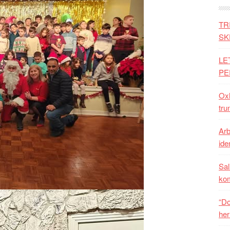
TR
SK
LE
PE
Oxh
tru
Arb
iden
Sal
ko
“Do
her