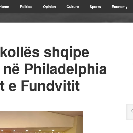
Home
Politics
Opinion
Culture
Sports
Economy
kollës shqipe
 në Philadelphia
t e Fundvitit