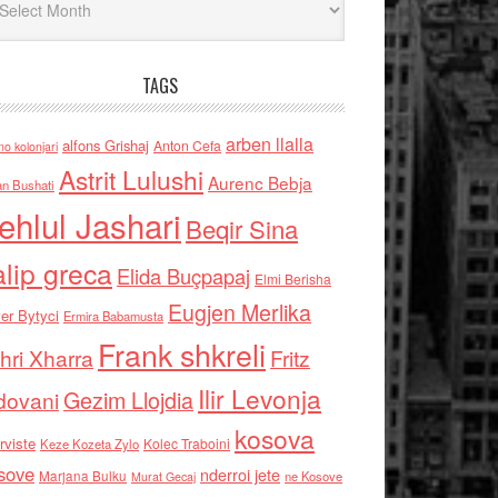
TAGS
arben llalla
alfons Grishaj
Anton Cefa
no kolonjari
Astrit Lulushi
Aurenc Bebja
an Bushati
ehlul Jashari
Beqir Sina
alip greca
Elida Buçpapaj
Elmi Berisha
Eugjen Merlika
er Bytyci
Ermira Babamusta
Frank shkreli
hri Xharra
Fritz
Ilir Levonja
Gezim Llojdia
dovani
kosova
rviste
Kolec Traboini
Keze Kozeta Zylo
sove
nderroi jete
Marjana Bulku
ne Kosove
Murat Gecaj