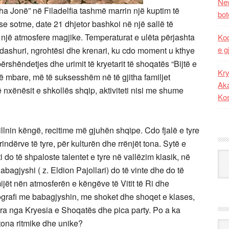
New
uha Jonë” në Filadelfia tashmë marrin një kuptim të
bot
s se sotme, date 21 dhjetor bashkoi në një sallë të
r një atmosfere magjike. Temperaturat e ulëta përjashta
Kod
e g
dashuri, ngrohtësi dhe krenari, ku cdo moment u kthye
përshëndetjes dhe urimit të kryetarit të shoqatës “Bijtë e
Kry
të mbare, më të suksesshëm në të gjitha familjet
Aka
ë nxënësit e shkollës shqip, aktiviteti nisi me shume
Ko
sillnin këngë, recitime më gjuhën shqipe. Cdo fjalë e tyre
ndërve të tyre, për kulturën dhe rrënjët tona. Sytë e
Kat
i do të shpaloste talentet e tyre në vallëzim klasik, në
abagjyshi ( z. Eldion Pajollari) do të vinte dhe do të
jët nën atmosferën e këngëve të Vitit të Ri dhe
otografi me babagjyshin, me shoket dhe shoqet e klases,
ra nga Kryesia e Shoqatës dhe pica party. Po a ka
 tona ritmike dhe unike?
Ark