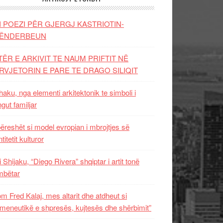
I POEZI PËR GJERGJ KASTRIOTIN-
ËNDERBEUN
TËR E ARKIVIT TE NAUM PRIFTIT NË
RVJETORIN E PARE TE DRAGO SILIQIT
aku, nga elementi arkitektonik te simboli i
ngut familjar
ëreshët si model evropian i mbrojtjes së
titetit kulturor
i Shijaku, “Diego Rivera” shqiptar i artit tonë
mbëtar
m Fred Kalaj, mes altarit dhe atdheut si
meneutikë e shpresës, kujtesës dhe shërbimit”