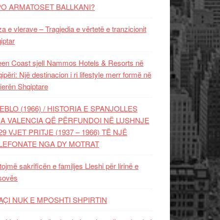
PO ARMATOSET BALLKANI?
za e vlerave – Tragjedia e vërtetë e tranzicionit
iptar
en Coast sjell Nammos Hotels & Resorts në
ipëri: Një destinacion i ri lifestyle merr formë në
ierën Shqiptare
EBLO (1966) / HISTORIA E SPANJOLLES
A VALENCIA QË PËRFUNDOI NË LUSHNJE
29 VJET PRITJE (1937 – 1966) TË NJË
LEFONATE NGA DY MOTRAT
tojmë sakrificën e familjes Lleshi për lirinë e
sovës
AÇI NUK E MPOSHTI SHPIRTIN