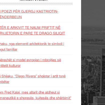
I POEZI PËR GJERGJ KASTRIOTIN-
ËNDERBEUN
TËR E ARKIVIT TE NAUM PRIFTIT NË
RVJETORIN E PARE TE DRAGO SILIQIT
aku, nga elementi arkitektonik te simboli i
ngut familjar
ëreshët si model evropian i mbrojtjes së
titetit kulturor
i Shijaku, “Diego Rivera” shqiptar i artit tonë
mbëtar
m Fred Kalaj, mes altarit dhe atdheut si
meneutikë e shpresës, kujtesës dhe shërbimit”