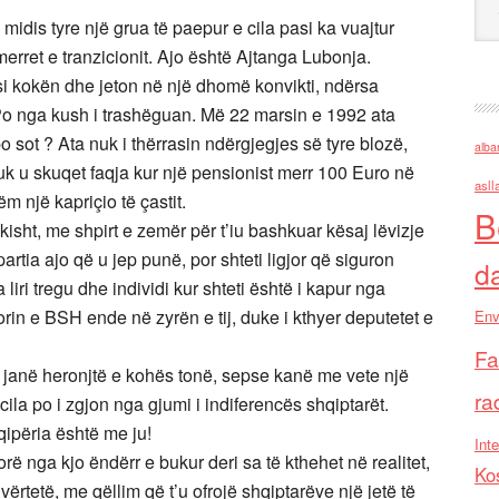
 midis tyre një grua të paepur e cila pasi ka vuajtur
tmerret e tranzicionit. Ajo është Ajtanga Lubonja.
si kokën dhe jeton në një dhomë konvikti, ndërsa
 Po nga kush i trashëguan. Më 22 marsin e 1992 ata
o sot ? Ata nuk i thërrasin ndërgjegjes së tyre blozë,
alba
nuk u skuqet faqja kur një pensionist merr 100 Euro në
asll
 një kapriçio të çastit.
B
ikisht, me shpirt e zemër për t’iu bashkuar kësaj lëvizje
artia ajo që u jep punë, por shteti ligjor që siguron
d
a liri tregu dhe individi kur shteti është i kapur nga
rin e BSH ende në zyrën e tij, duke i kthyer deputetet e
Env
Fa
 janë heronjtë e kohës tonë, sepse kanë me vete një
ra
cila po i zgjon nga gjumi i indiferencës shqiptarët.
ipëria është me ju!
Inte
rë nga kjo ëndërr e bukur deri sa të kthehet në realitet,
Ko
ërtetë, me qëllim që t’u ofrojë shqiptarëve një jetë të