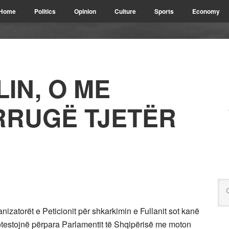
Home
Politics
Opinion
Culture
Sports
Economy
IN, O ME
RRUGË TJETËR
anizatorët e Peticionit për shkarkimin e Fullanit sot kanë
 protestojnë përpara Parlamentit të Shqipërisë me moton