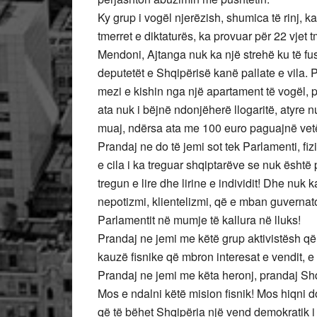
Ky grup i vogël njerëzish, shumica të rinj, ka
tmerret e diktaturës, ka provuar për 22 vjet 
Mendoni, Ajtanga nuk ka një strehë ku të fu
deputetët e Shqipërisë kanë pallate e vila.
mezi e kishin nga një apartament të vogël, p
ata nuk i bëjnë ndonjëherë llogaritë, atyre 
muaj, ndërsa ata me 100 euro paguajnë vetëm
Prandaj ne do të jemi sot tek Parlamenti, fiz
e cila i ka treguar shqiptarëve se nuk është p
tregun e lire dhe lirine e individit! Dhe nuk k
nepotizmi, klientelizmi, që e mban guvernato
Parlamentit në mumje të kallura në lluks!
Prandaj ne jemi me këtë grup aktivistësh që
kauzë fisnike që mbron interesat e vendit, e 
Prandaj ne jemi me këta heronj, prandaj Shq
Mos e ndalni këtë mision fisnik! Mos hiqni do
që të bëhet Shqipëria një vend demokratik i v