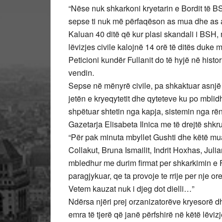
“Nëse nuk shkarkoni kryetarin e Bordit të B
sepse ti nuk më përfaqëson as mua dhe as ata
Kaluan 40 ditë që kur plasi skandali i BSH, 
lëvizjes civile kalojnë 14 orë të ditës duke 
Peticioni kundër Fullanit do të hyjë në histor
vendin.
Sepse në mënyrë civile, pa shkaktuar asnjë
jetën e kryeqytetit dhe qyteteve ku po mblidh
shpëtuar shtetin nga kapja, sistemin nga rënia
Gazetarja Elisabeta Ilnica me të drejtë shkr
“Për pak minuta mbyllet Gushti dhe këtë mu
Collakut, Bruna Ismailit, Indrit Hoxhas, Juli
mbledhur me durim firmat per shkarkimin e Fu
paragjykuar, qe ta provoje te rrije per nje o
Vetem kauzat nuk i djeg dot dielli…”
Ndërsa njëri prej orzanizatorëve kryesorë d
emra të tjerë që janë përfshirë në këtë lëviz