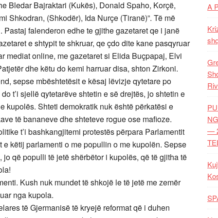
dhe Bledar Bajraktari (Kukës), Donald Spaho, Korçë,
A 
mi Shkodran, (Shkodër), Ida Nurçe (Tiranë)”. Të më
Kri
 Pastaj falenderon edhe te gjithe gazetaret qe i janë
shq
zetaret e shtypit te shkruar, qe çdo dite kane pasqyruar
uar mediat online, me gazetaret si Elida Buçpapaj, Elvi
Gre
tjetër dhe këtu do kemi harruar disa, shton Zirkoni.
Shq
nd, sepse mbështetësit e kësaj lëvizje qytetare po
Riv
o t’i sjellë qytetarëve shtetin e së drejtës, jo shtetin e
t e kupolës. Shteti demokratik nuk është përkatësi e
PU
kave të bananeve dhe shteteve rogue ose mafioze.
NG
— 
olitike t’i bashkangjitemi protestës përpara Parlamentit
TE
ët e këtij parlamenti o me popullin o me kupolën. Sepse
j, jo që populli të jetë shërbëtor i kupolës, që të gjitha të
Kuj
ola!
Ko
amenti. Kush nuk mundet të shkojë le të jetë me zemër
kuar nga kupola.
SP
elares të Gjermanisë të kryejë reformat që i duhen