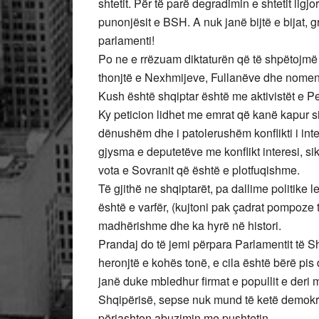
shtetit. Për të parë degradimin e shtetit ligjo
punonjësit e BSH. A nuk janë bijtë e bijat, g
parlamenti!
Po ne e rrëzuam diktaturën që të shpëtojmë
thonjtë e Nexhmijeve, Fullanëve dhe nomenk
Kush është shqiptar është me aktivistët e Pet
Ky peticion lidhet me emrat që kanë kapur 
dënushëm dhe i patolerushëm konflikti i inte
gjysma e deputetëve me konflikt interesi, s
vota e Sovranit që është e plotfuqishme.
Të gjithë ne shqiptarët, pa dallime politike l
është e varfër, (kujtoni pak çadrat pompoze t
madhërishme dhe ka hyrë në histori.
Prandaj do të jemi përpara Parlamentit të Sh
heronjtë e kohës tonë, e cila është bërë pis 
janë duke mbledhur firmat e popullit e deri 
Shqipërisë, sepse nuk mund të ketë demokraci
përjashton abuzimin me pushtetin.