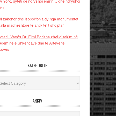
 York, qyteti që ndryshoi emrin… dhe ndryshoi
ën
i zakonor dhe isopolifonia dy nga monumentet
jalla madhështore të antikitetit shqiptar
etari i Vatrës Dr. Elmi Berisha zhvilloi takim në
deminë e Shkencave dhe të Arteve të
sovës
KATEGORITË
egoritë
ARKIV
iv