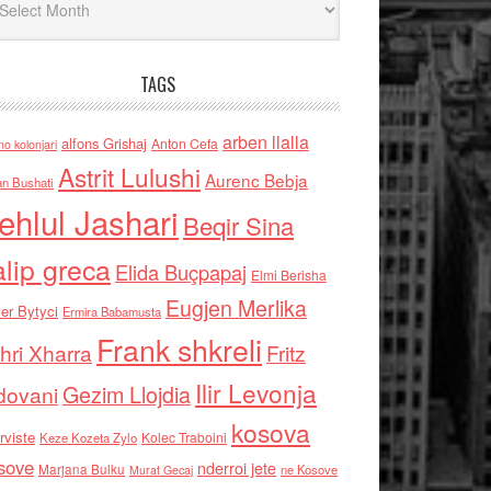
TAGS
arben llalla
alfons Grishaj
Anton Cefa
no kolonjari
Astrit Lulushi
Aurenc Bebja
an Bushati
ehlul Jashari
Beqir Sina
alip greca
Elida Buçpapaj
Elmi Berisha
Eugjen Merlika
er Bytyci
Ermira Babamusta
Frank shkreli
hri Xharra
Fritz
Ilir Levonja
Gezim Llojdia
dovani
kosova
rviste
Kolec Traboini
Keze Kozeta Zylo
sove
nderroi jete
Marjana Bulku
ne Kosove
Murat Gecaj