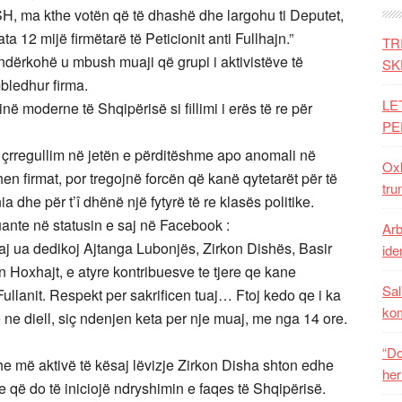
SH, ma kthe votën që të dhashë dhe largohu ti Deputet,
 12 mijë firmëtarë të Peticionit anti Fullhajn.”
TR
ndërkohë u mbush muaji që grupi i aktivistëve të
SK
mbledhur firma.
LE
inë moderne të Shqipërisë si fillimi i erës të re për
PE
 çrregullim në jetën e përditëshme apo anomali në
Oxh
en firmat, por tregojnë forcën që kanë qytetarët për të
tru
 dhe për t’î dhënë një fytyrë të re klasës politike.
uante në statusin e saj në Facebook :
Arb
aj ua dedikoj Ajtanga Lubonjës, Zirkon Dishës, Basir
iden
an Hoxhajt, e atyre kontribuesve te tjere qe kane
Sal
llanit. Respekt per sakrificen tuaj… Ftoj kedo qe i ka
ko
re ne diell, siç ndenjen keta per nje muaj, me nga 14 ore.
“Do
he më aktivë të kësaj lëvizje Zirkon Disha shton edhe
her
je që do të iniciojë ndryshimin e faqes të Shqipërisë.