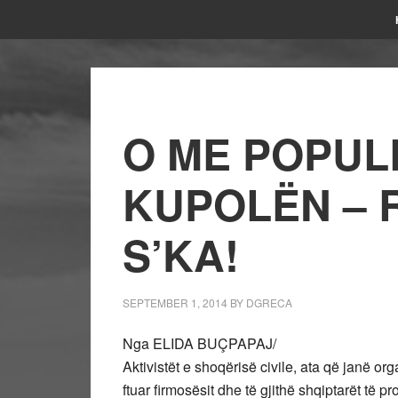
O ME POPULL
KUPOLËN – 
S’KA!
SEPTEMBER 1, 2014
BY
DGRECA
Nga ELIDA BUÇPAPAJ/
Aktivistët e shoqërisë civile, ata që janë org
ftuar firmosësit dhe të gjithë shqiptarët të