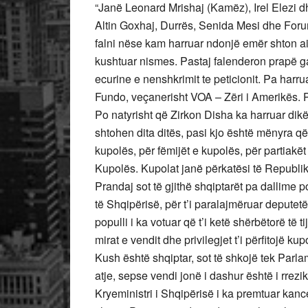
“Janë Leonard Mrishaj (Kamëz), Irel Elezi 
Altin Goxhaj, Durrës, Senida Mesi dhe Foru
falni nëse kam harruar ndonjë emër shton ai.
kushtuar nismes. Pastaj falenderon prapë ga
ecurine e nenshkrimit te peticionit. Pa harr
Fundo, veçanerisht VOA – Zëri i Amerikës. Pa
Po natyrisht që Zirkon Disha ka harruar dikë
shtohen dita ditës, pasi kjo është mënyra që d
kupolës, për fëmijët e kupolës, për partiakë
Kupolës. Kupolat janë përkatësi të Republi
Prandaj sot të gjithë shqiptarët pa dallime p
të Shqipërisë, për t’i paralajmëruar deputet
populli i ka votuar që t’i ketë shërbëtorë të ti
mirat e vendit dhe privilegjet t’i përfitojë kup
Kush është shqiptar, sot të shkojë tek Parl
atje, sepse vendi jonë i dashur është i rrezi
Kryeministri i Shqipërisë i ka premtuar kanc