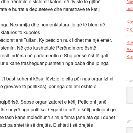
r dhe rrënimin e sistemit kaloni në rivistë të gjithë
New
bot
ratë e burrat e deputetëve dhe ministrave të këtij
Kod
 nga Nexhmija dhe nomenklatura, jo që të biem në
e g
laturës të kupolës-
icionit antiFullan. Ky peticion nuk lidhet me një emër.
Kry
sistemin. Në çdo kushtetutë Perëndimore është i
Aka
resit, ndërsa në parlamentin e Shqipërisë është gati
Ko
ikur e kanë trashëguar pushtetin nga baba dhe jo nga
e t’i bashkohemi kësaj lëvizje, e cila për nga organizimi
ë grevave të politikës), por nga qëllimi është e
Kat
qipërisë. Sepse organizatorët e këtij Peticioni janë
dhe ndyrë nga politika. Organizatorët e këtij peticioni që
më tash kanë mbledhur 12 mijë firma janë ata që i duhet
 pa shtet të së drejtës. E shteti i së drejtës
Ark