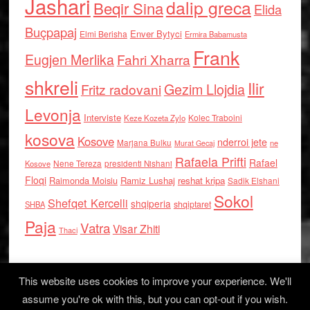
Jashari
dalip greca
Beqir Sina
Elida
Buçpapaj
Enver Bytyci
Elmi Berisha
Ermira Babamusta
Frank
Eugjen Merlika
Fahri Xharra
shkreli
Ilir
Gezim Llojdia
Fritz radovani
Levonja
Interviste
Kolec Traboini
Keze Kozeta Zylo
kosova
Kosove
nderroi jete
Marjana Bulku
ne
Murat Gecaj
Rafaela Prifti
Rafael
Nene Tereza
Kosove
presidenti Nishani
Floqi
Raimonda Moisiu
Ramiz Lushaj
reshat kripa
Sadik Elshani
Sokol
Shefqet Kercelli
shqiperia
shqiptaret
SHBA
Paja
Vatra
Visar Zhiti
Thaci
This website uses cookies to improve your experience. We'll
assume you're ok with this, but you can opt-out if you wish.