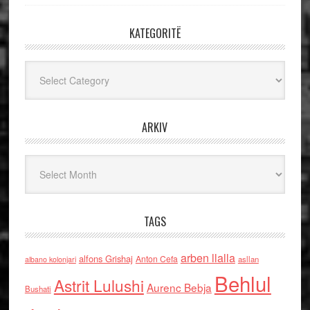
KATEGORITË
Kategoritë
ARKIV
Arkiv
TAGS
arben llalla
alfons Grishaj
Anton Cefa
asllan
albano kolonjari
Behlul
Astrit Lulushi
Aurenc Bebja
Bushati