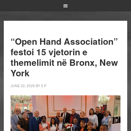
“Open Hand Association”
festoi 15 vjetorin e
themelimit në Bronx, New
York
JUNE 22, 2026
BY
S P