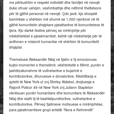
me përkushtim e respekt individët dhe familjet në nevojë
duke ofruar ushqim, veshmbathje dhe ndihmë thelbësore
për të gjithë personat në nevojë. Çdo javë, kjo shoqatë
bamirësie u shërben më shumë se 1,000 njerëzve në të
gjithë komunitetin shqiptare pjesëtarëve të komuniteteve të
tjera. Kjo darkë festive përveç se mirënjohje për
mbështetësit e pjesëmarrësit, është një mbështetje për të
ardhmen e misionit humanitar në shërbim të komunitetit
shqiptar.
Themeluesi Aleksandër Nilaj në fjalim e tij emocionues
kujtoi momentet e themelimit, vështirësitë e fillimit, punën e
jashtëzakonshme të vullnetarëve e bujarinë e
kontributorëve, dhuruesve e donatorëve. Këshilltarja e
qytetit të New York-ut znj.Shirley Aldebol, drejtuesja e
Rajonit Policor 49 në New York znj.Juliann Stapleton
vlerësuan punën humanitare dhe komunitare të Aleksandër
Nilaj dhe stafit tij të bashkëpunëtorëve, vullnetarëve e
kontributorëve. Përveç fjalimeve motivuese e mirënjohëse,
para pjesëmarrësve grupi artistik “Nora e Kelmendit”