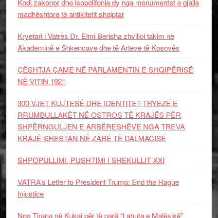
Kodi zakonor dhe isopolifonia dy nga monumentet e gjalla
madhështore të antikitetit shqiptar
Kryetari i Vatrës Dr. Elmi Berisha zhvilloi takim në
Akademinë e Shkencave dhe të Arteve të Kosovës
ÇËSHTJA ÇAME NË PARLAMENTIN E SHQIPËRISË
NË VITIN 1921
300 VJET KUJTESË DHE IDENTITET-TRYEZË E
RRUMBULLAKËT NË OSTROS TË KRAJËS PËR
SHPËRNGULJEN E ARBËRESHËVE NGA TREVA
KRAJË-SHESTAN NË ZARË TË DALMACISË
SHPOPULLIMI, PUSHTIMI I SHEKULLIT XXI
VATRA’s Letter to President Trump: End the Hague
Injustice
Nga Tirana në Kukaj për të parë “Lahuta e Malësisë”