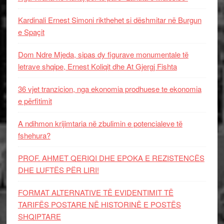
Kardinali Ernest Simoni rikthehet si dëshmitar në Burgun
e Spaçit
Dom Ndre Mjeda, sipas dy figurave monumentale të
letrave shqipe, Ernest Koliqit dhe At Gjergj Fishta
36 vjet tranzicion, nga ekonomia prodhuese te ekonomia
e përfitimit
A ndihmon krijimtaria në zbulimin e potencialeve të
fshehura?
PROF. AHMET QERIQI DHE EPOKA E REZISTENCЁS
DHE LUFTЁS PЁR LIRI!
FORMAT ALTERNATIVE TË EVIDENTIMIT TË
TARIFËS POSTARE NË HISTORINË E POSTËS
SHQIPTARE