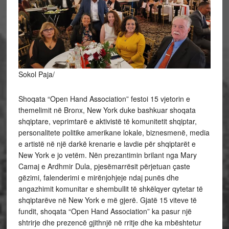
Sokol Paja/
Shoqata “Open Hand Association” festoi 15 vjetorin e
themelimit në Bronx, New York duke bashkuar shoqata
shqiptare, veprimtarë e aktivistë të komunitetit shqiptar,
personalitete politike amerikane lokale, biznesmenë, media
e artistë në një darkë krenarie e lavdie për shqiptarët e
New York e jo vetëm. Nën prezantimin brilant nga Mary
Camaj e Ardhmir Dula, pjesëmarrësit përjetuan çaste
gëzimi, falenderimi e mirënjohjeje ndaj punës dhe
angazhimit komunitar e shembullit të shkëlqyer qytetar të
shqiptarëve në New York e më gjerë. Gjatë 15 viteve të
fundit, shoqata “Open Hand Association” ka pasur një
shtrirje dhe prezencë gjithnjë në rritje dhe ka mbështetur