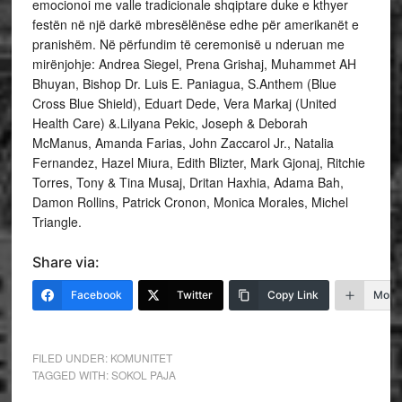
emocionoi me valle tradicionale shqiptare duke e kthyer
festën në një darkë mbresëlënëse edhe për amerikanët e
pranishëm. Në përfundim të ceremonisë u nderuan me
mirënjohje: Andrea Siegel, Prena Grishaj, Muhammet AH
Bhuyan, Bishop Dr. Luis E. Paniagua, S.Anthem (Blue
Cross Blue Shield), Eduart Dede, Vera Markaj (United
Health Care) &.Lilyana Pekic, Joseph & Deborah
McManus, Amanda Farias, John Zaccarol Jr., Natalia
Fernandez, Hazel Miura, Edith Blizter, Mark Gjonaj, Ritchie
Torres, Tony & Tina Musaj, Dritan Haxhia, Adama Bah,
Damon Rollins, Patrick Cronon, Monica Morales, Michel
Triangle.
Share via:
Facebook
Twitter
Copy Link
More
FILED UNDER:
KOMUNITET
TAGGED WITH:
SOKOL PAJA