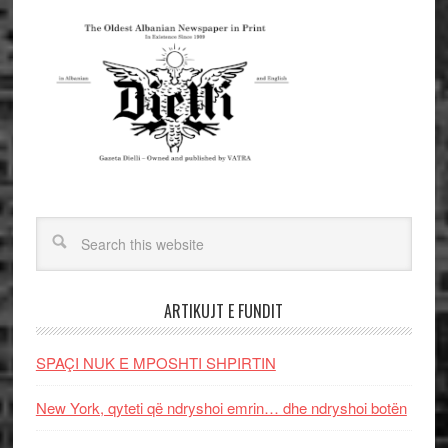
ARTIKUJT E FUNDIT
SPAÇI NUK E MPOSHTI SHPIRTIN
New York, qyteti që ndryshoi emrin… dhe ndryshoi botën