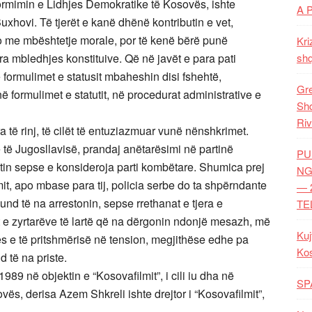
 formimin e Lidhjes Demokratike të Kosovës, ishte
A 
Buxhovi. Të tjerët e kanë dhënë kontributin e vet,
po me mbështetje morale, por të kenë bërë punë
Kri
ra mbledhjes konstituive. Që në javët e para pati
shq
 formulimet e statusit mbaheshin disi fshehtë,
Gre
 formulimet e statutit, në procedurat administrative e
Shq
Riv
 të rinj, të cilët të entuziazmuar vunë nënshkrimet.
 të Jugosllavisë, prandaj anëtarësimi në partinë
PU
tin sepse e konsideroja parti kombëtare. Shumica prej
NG
imit, apo mbase para tij, policia serbe do ta shpërndante
— 
nd të na arrestonin, sepse rrethanat e tjera e
TE
rët e zyrtarëve të lartë që na dërgonin ndonjë mesazh, më
Kuj
s e të pritshmërisë në tension, megjithëse edhe pa
Ko
 të na priste.
989 në objektin e “Kosovafilmit”, i cili iu dha në
SP
s, derisa Azem Shkreli ishte drejtor i “Kosovafilmit”,