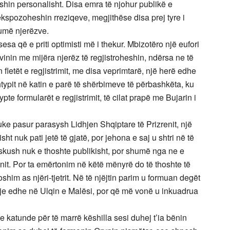
shin personalisht. Disa emra të njohur publikë e
ekspozoheshin rreziqeve, megjithëse disa prej tyre i
humë njerëzve.
a që e priti optimisti më i thekur. Mbizotëro një eufori
inin me mijëra njerëz të regjistroheshin, ndërsa ne të
 fletët e regjistrimit, me disa veprimtarë, një herë edhe
ypit në katin e parë të shërbimeve të përbashkëta, ku
pte formularët e regjistrimit, të cilat prapë me Bujarin i
e pasur parasysh Lidhjen Shqiptare të Prizrenit, një
isht nuk pati jetë të gjatë, por jehona e saj u shtri në të
 Askush nuk e thoshte publikisht, por shumë nga ne e
it. Por ta emërtonim në këtë mënyrë do të thoshte të
shim as njëri-tjetrit. Në të njëjtin parim u formuan degët
e edhe në Ulqin e Malësi, por që më vonë u inkuadrua
e katunde për të marrë këshilla sesi duhej t’ia bënin