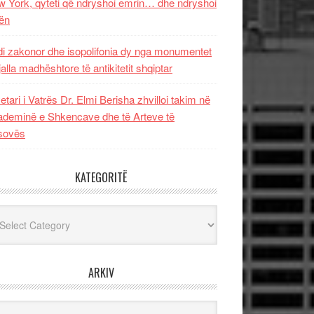
 York, qyteti që ndryshoi emrin… dhe ndryshoi
ën
i zakonor dhe isopolifonia dy nga monumentet
jalla madhështore të antikitetit shqiptar
etari i Vatrës Dr. Elmi Berisha zhvilloi takim në
deminë e Shkencave dhe të Arteve të
sovës
KATEGORITË
egoritë
ARKIV
iv