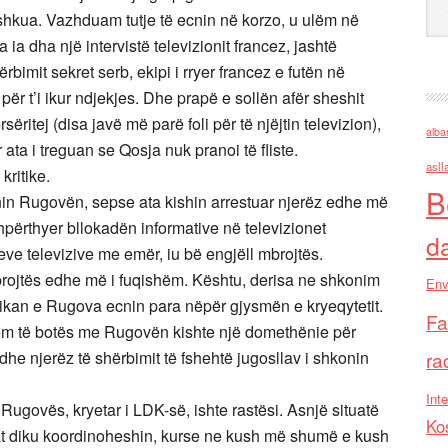
shkua. Vazhduam tutje të ecnin në korzo, u ulëm në
a ia dha një intervistë televizionit francez, jashtë
rbimit sekret serb, ekipi i rryer francez e futën në
ër t’i ikur ndjekjes. Dhe prapë e sollën afër sheshit
ëritej (disa javë më parë foli për të njëjtin televizion),
alba
ta i treguan se Qosja nuk pranoi të fliste.
asll
kritike.
B
nin Rugovën, sepse ata kishin arrestuar njerëz edhe më
shpërthyer bllokadën informative në televizionet
d
e televizive me emër, iu bë engjëll mbrojtës.
brojtës edhe më i fuqishëm. Kështu, derisa ne shkonim
Env
kan e Rugova ecnin para nëpër gjysmën e kryeqytetit.
Fa
ishëm të botës me Rugovën kishte një domethënie për
dhe njerëz të shërbimit të fshehtë jugosllav i shkonin
ra
Inte
ugovës, kryetar i LDK-së, ishte rastësi. Asnjë situatë
Ko
ërat diku koordinoheshin, kurse ne kush më shumë e kush