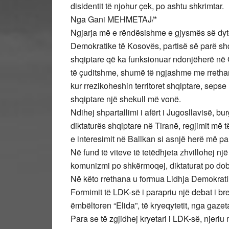
disidentit të njohur çek, po ashtu shkrimtar.
Nga Gani MEHMETAJ/*
Ngjarja më e rëndësishme e gjysmës së dytë 
Demokratike të Kosovës, partisë së parë sh
shqiptare që ka funksionuar ndonjëherë në G
të çuditshme, shumë të ngjashme me rrethana
kur rrezikoheshin territoret shqiptare, seps
shqiptare një shekull më vonë.
Ndihej shpartallimi i afërt i Jugosllavisë, 
diktaturës shqiptare në Tiranë, regjimit më të
e interesimit në Ballkan si asnjë herë më p
Në fund të viteve të tetëdhjeta zhvillohej n
komunizmi po shkërmoqej, diktaturat po dob
Në këto rrethana u formua Lidhja Demokratik
Formimit të LDK-së i parapriu një debat i b
ëmbëltoren “Elida”, të kryeqytetit, nga gazeta
Para se të zgjidhej kryetari i LDK-së, njeriu 