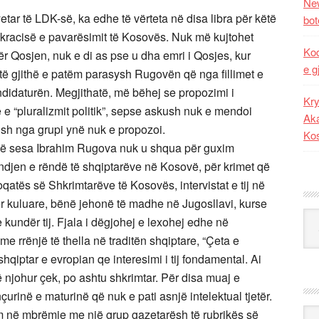
New
ar të LDK-së, ka edhe të vërteta në disa libra për këtë
bot
okracisë e pavarësimit të Kosovës. Nuk më kujtohet
Kod
r Qosjen, nuk e di as pse u dha emri i Qosjes, kur
e g
j, të gjithë e patëm parasysh Rugovën që nga fillimet e
didaturën. Megjithatë, më bëhej se propozimi i
Kry
 e “pluralizmit politik”, sepse askush nuk e mendoi
Aka
ush nga grupi ynë nuk e propozoi.
Ko
umë sesa Ibrahim Rugova nuk u shqua për guxim
jendjen e rëndë të shqiptarëve në Kosovë, për krimet që
hoqatës së Shkrimtarëve të Kosovës, intervistat e tij në
ër kuluare, bënë jehonë të madhe në Jugosllavi, kurse
Kat
kundër tij. Fjala i dëgjohej e lexohej edhe në
me rrënjë të thella në traditën shqiptare, “Çeta e
shqiptar e evropian qe interesimi i tij fondamental. Ai
ë njohur çek, po ashtu shkrimtar. Për disa muaj e
rinë e maturinë që nuk e pati asnjë intelektual tjetër.
Ark
im në mbrëmje me një grup gazetarësh të rubrikës së