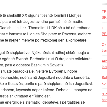
TR
të shekullit XX sigurisht është formimi i Lidhjes
SK
qiptare në ish-Jugosllavi dhe partisë më të madhe
adishullin Ilirik. Themelimi i LDK-së u bë në rrethana
LE
t e formimit të Lidhjes Shqiptare të Prizrenit, atëherë
PE
e në të njëjtën mënyrë po rrezikohej qenia kombëtare
Oxh
tru
burgut të shqiptarëve. Njëkohësisht ndihej shkërmoqja e
 egër në Evropë. Perëndimi nisi t’i drejtonte reflektorët
Arb
arë, pasi e dobësoi Bashkimin Sovjetik.
iden
jë situatë paradoksale. Në tërë Evropën Lindore
ësoheshin, ndërsa në Jugosllavi ndodhte e kundërta.
Sal
ko
e e Kosovës, partia e parë shqiptare në ish-Jugosllavi.
rendshëm, kryesisht nëpër kafene. Debatet u mbajtën në
“Do
rët e shkrimtarët e “Rilindjes”.
her
më energjik e sistematik i debateve, i përgatitjes së