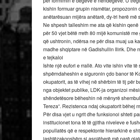
për formimin e degëve e nëndegëve. U treg
kishin formuar grupin nismëtar, propozonin
anëtarësuan mijëra anëtarë, dy-tri herë më
Ne shpesh talleshim me ata që kishin qenë 
për 50 vjet bëtë rreth 80 mijë komunistë me g
që ushtronin, ndërsa ne për disa muaj ua ka
madhe shqiptare në Gadishullin Ilirik. Dhe m
e tejkaloi
Ishte një eufori e rrallë. Ato vite ishin vite 
shpërndaheshin e siguronin çdo banor të Kos
okupatorit, as të vihej në shërbim të tij për
nga objektet publike, LDK-ja organizoi mësi
shëndetësore bëheshin në mënyrë shembul
Tereza”. Rezistenca ndaj okupatorit bëhe
Për disa vjet u ngrit dhe funksionoi shteti p
institucionet tona të të gjitha niveleve e f
popullatës që e respektonte hierarkinë e shte
jashtëzakonshëm si asnjëherë më parë gjatë 