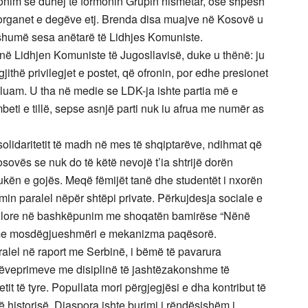
onim se duhej të formonin Grupin nismëtar, ose shpesh
 organet e degëve etj. Brenda disa muajve në Kosovë u
 shumë sesa anëtarë të Lidhjes Komuniste.
në Lidhjen Komuniste të Jugosllavisë, duke u thënë: ju
jithë privilegjet e postet, që ofronin, por edhe presionet
luam. U tha në medie se LDK-ja ishte partia më e
beti e tillë, sepse asnjë parti nuk iu afrua me numër as
të solidaritetit të madh në mes të shqiptarëve, ndihmat që
ovës se nuk do të këtë nevojë t’ia shtrijë dorën
 bukën e gojës. Meqë fëmijët tanë dhe studentët i nxorën
min paralel nëpër shtëpi private. Përkujdesja sociale e
lore në bashkëpunim me shoqatën bamirëse “Nënë
j me mosdëgjueshmëri e mekanizma paqësorë.
aralel në raport me Serbinë, i bëmë të pavarura
ushëveprimeve me disiplinë të jashtëzakonshme të
tit të tyre. Popullata mori përgjegjësi e dha kontribut të
historisë. Diaspora ishte burimi i rëndësishëm i