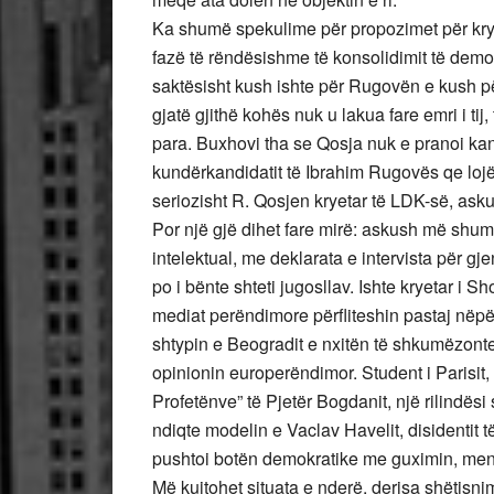
Ka shumë spekulime për propozimet për kryet
fazë të rëndësishme të konsolidimit të dem
saktësisht kush ishte për Rugovën e kush pë
gjatë gjithë kohës nuk u lakua fare emri i ti
para. Buxhovi tha se Qosja nuk e pranoi kan
kundërkandidatit të Ibrahim Rugovës qe lojë
seriozisht R. Qosjen kryetar të LDK-së, ask
Por një gjë dihet fare mirë: askush më sh
intelektual, me deklarata e intervista për g
po i bënte shteti jugosllav. Ishte kryetar i S
mediat perëndimore përfliteshin pastaj nëp
shtypin e Beogradit e nxitën të shkumëzonte 
opinionin europerëndimor. Student i Parisit, 
Profetënve” të Pjetër Bogdanit, një rilindësi 
ndiqte modelin e Vaclav Havelit, disidentit t
pushtoi botën demokratike me guximin, mençu
Më kujtohet situata e nderë, derisa shëtisn