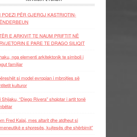
I POEZI PËR GJERGJ KASTRIOTIN-
ËNDERBEUN
TËR E ARKIVIT TE NAUM PRIFTIT NË
RVJETORIN E PARE TE DRAGO SILIQIT
aku, nga elementi arkitektonik te simboli i
ngut familjar
ëreshët si model evropian i mbrojtjes së
titetit kulturor
i Shijaku, “Diego Rivera” shqiptar i artit tonë
mbëtar
m Fred Kalaj, mes altarit dhe atdheut si
meneutikë e shpresës, kujtesës dhe shërbimit”