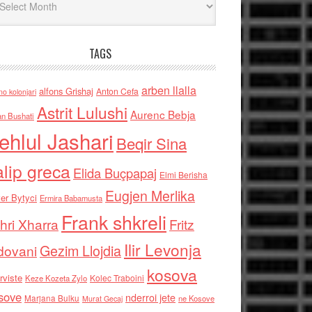
TAGS
arben llalla
alfons Grishaj
Anton Cefa
no kolonjari
Astrit Lulushi
Aurenc Bebja
an Bushati
ehlul Jashari
Beqir Sina
alip greca
Elida Buçpapaj
Elmi Berisha
Eugjen Merlika
er Bytyci
Ermira Babamusta
Frank shkreli
hri Xharra
Fritz
Ilir Levonja
Gezim Llojdia
dovani
kosova
rviste
Kolec Traboini
Keze Kozeta Zylo
sove
nderroi jete
Marjana Bulku
ne Kosove
Murat Gecaj