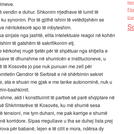
Nen
rimeve.
Flo
 vendin e duhur. Shkonim rrjedhave të lumit të
Els
ku synonim. Por të gjithë ishim të vetëdijshëm se
So
ve nëntokësorë apo të mbyteshim.
 sinjale nga jashtë, elita intelektuale reagoi në kohën
ishim të gatshëm të sakrifikonim etj.
rkohej rrugë tjetër për të shpëtuar nga shtjella e
save të dhunshme në shumicën e institucioneve, u
të të Kosovës jo pse nuk punuan me zell për
omitetin Qendror të Serbisë e në shërbimin sekret
re, ata e shuan me gjak e me tanke autonominë, nuk u
rim-bashkimit.
hme, akti i konstituimit të partisë së parë shqiptare në
s së Shkrimtarëve të Kosovës, ku më shumë sesa
rë tensioni, me tym duhani, me pak karrige e shumë
në korridore. Sipas rregullave u tha se duhej lista prej
ova për babanë, lejen e të cilit e mora, ndërsa dy