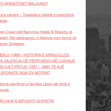
PO ARMATOSET BALLKANI?
za e vlerave – Tragjedia e vërtetë e tranzicionit
iptar
en Coast sjell Nammos Hotels & Resorts në
ipëri: Një destinacion i ri lifestyle merr formë në
ierën Shqiptare
EBLO (1966) / HISTORIA E SPANJOLLES
A VALENCIA QË PËRFUNDOI NË LUSHNJE
29 VJET PRITJE (1937 – 1966) TË NJË
LEFONATE NGA DY MOTRAT
tojmë sakrificën e familjes Lleshi për lirinë e
sovës
AÇI NUK E MPOSHTI SHPIRTIN