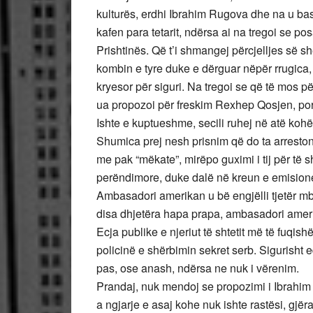
kulturës, erdhi Ibrahim Rugova dhe na u ba
kafen para tetarit, ndërsa ai na tregoi se pos
Prishtinës. Që t’i shmangej përcjelljes së shë
kombin e tyre duke e dërguar nëpër rrugica, p
kryesor për siguri. Na tregoi se që të mos përs
ua propozoi për freskim Rexhep Qosjen, por a
Ishte e kuptueshme, secili ruhej në atë kohë 
Shumica prej nesh prisnim që do ta arresto
me pak “mëkate”, mirëpo guximi i tij për të 
perëndimore, duke dalë në kreun e emisionev
Ambasadori amerikan u bë engjëlli tjetër m
disa dhjetëra hapa prapa, ambasadori ameri
Ecja publike e njeriut të shtetit më të fuq
policinë e shërbimin sekret serb. Sigurisht e
pas, ose anash, ndërsa ne nuk i vërenim.
Prandaj, nuk mendoj se propozimi i Ibrahim R
a ngjarje e asaj kohe nuk ishte rastësi, gj