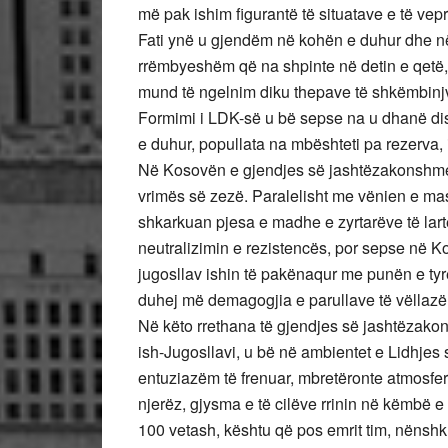
më pak ishim figurantë të situatave e të vep
Fati ynë u gjendëm në kohën e duhur dhe në
rrëmbyeshëm që na shpinte në detin e qetë, 
mund të ngelnim diku thepave të shkëmbinj
Formimi i LDK-së u bë sepse na u dhanë disa
e duhur, popullata na mbështeti pa rezerva, 
Në Kosovën e gjendjes së jashtëzakonshme kë
vrimës së zezë. Paralelisht me vënien e ma
shkarkuan pjesa e madhe e zyrtarëve të lar
neutralizimin e rezistencës, por sepse në K
jugosllav ishin të pakënaqur me punën e ty
duhej më demagogjia e parullave të vëllazë
Në këto rrethana të gjendjes së jashtëzakons
ish-Jugosllavi, u bë në ambientet e Lidhje
entuziazëm të frenuar, mbretëronte atmosfe
njerëz, gjysma e të cilëve rrinin në këmbë e 
100 vetash, kështu që pos emrit tim, nënshkr