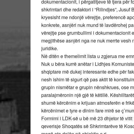
dokumentacionit, i përgatitjeve të tjera për
shkrimtari dhe redaktori i “Rilindjes”, Jusuf 
kryesisht me ndonjë vërejtje, preferencë a
konkrete, asnjëri nuk mund të lavdërohej pa
vërejtje pse grumbullimi i dokumentacionit e
megjithëse asnjëri nga ne nuk merrte vesh në
juridike.
Në ditën e themelimit lista u zgjerua me emra
Nuk u bëra kurrë anëtar i Lidhjes Komuniste
shqiptare më dukej interesante edhe për fak
nesh ishim të sigurt që pas aktit të konstitu
grupin nismëtar e grupin nënshkrues, ose mu
paralajmëronin një gjë të këtillë. Këshillta
shumë kërcënim e krijuan atmosferën e frikë
kërcënimet e tyre e dinim fare mirë se ç’mund
Formimi i LDK-së u bë më 23 dhjetor të vitit 1
qeverisje Shoqatës së Shkrimtarëve të Kosovë
meqë ata dolën në objektin e ri.