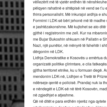
vëllezërit më të vjetër erdhën të nënshkruhe
pëlqyen rahatinë e shtëpisë në vend se t’u 
thirra personalisht. Më inkurajoi ardhja e s
Formimi i LDK-së bëri jehonë më të madhe ses
e jashtëzakonshme. Më kujtohet se ato ditë v
gjithë i regjistronim me zell. Kur na mbaronin
me Bujar Bukoshin shkuam në Pallatin e Sht
Nazi, një punëtor, në mënyrë të fshehtë i shty
dërgonim në LDK.
Lidhja Demokratike e Kosovës u emërtua duk
organizatë politike çlirimtare, e cila fatkeqës
gjitha territoret etnike, ku u formuan degë.
mendonim LDK-në, Lidhjen e Tretë të Prizren
ndërseje qentë e policisë. Prandaj nuk ia tho
e nëndegët e LDK-së në tërë Kosovën, madj
në zgjedhjet e atjeshme.
Që në ditët e para erdhën njerëz nga qytete 