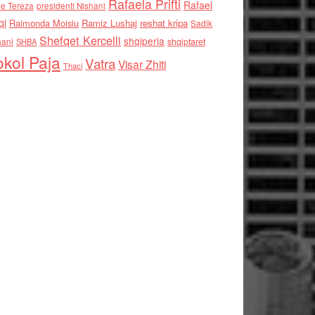
Rafaela Prifti
Rafael
e Tereza
presidenti Nishani
qi
Raimonda Moisiu
Ramiz Lushaj
reshat kripa
Sadik
Shefqet Kercelli
shqiperia
hani
shqiptaret
SHBA
kol Paja
Vatra
Visar Zhiti
Thaci