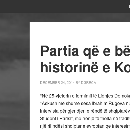
Partia që e bë
historinë e K
DECEMBER 24, 2014
BY
DGRECA
*Në 25-vjetorin e formimit të Lidhjes Demokra
*Askush më shumë sesa Ibrahim Rugova nuk 
intervista për gjendjen e rëndë të shqiptarëv
Student i Parisit, me rrënjë të thella në trad
një rilindësi shqiptar e evropian qe interesi