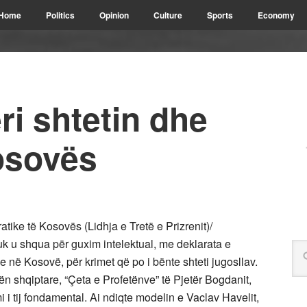
Home
Politics
Opinion
Culture
Sports
Economy
ri shtetin dhe
osovës
tike të Kosovës (Lidhja e Tretë e Prizrenit)/
u shqua për guxim intelektual, me deklarata e
e në Kosovë, për krimet që po i bënte shteti jugosllav.
itën shqiptare, “Çeta e Profetënve” të Pjetër Bogdanit,
mi i tij fondamental. Ai ndiqte modelin e Vaclav Havelit,