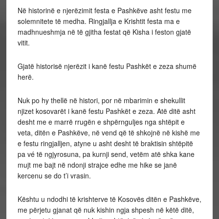
Në historinë e njerëzimit festa e Pashkëve asht festu me
solemnitete të medha. Ringjallja e Krishtit festa ma e
madhnueshmja në të gjitha festat që Kisha i feston gjatë
vitit.
Gjatë historisë njerëzit i kanë festu Pashkët e zeza shumë
herë.
Nuk po hy thellë në histori, por në mbarimin e shekullit
njizet kosovarët i kanë festu Pashkët e zeza. Atë ditë asht
desht me e marrë rrugën e shpërnguljes nga shtëpit e
veta, ditën e Pashkëve, në vend që të shkojnë në kishë me
e festu ringjalljen, atyne u asht desht të braktisin shtëpitë
pa vé të ngjyrosuna, pa kurnji send, vetëm atë shka kane
mujt me bajt në ndonji strajce edhe me hike se janë
kercenu se do t’i vrasin.
Kështu u ndodhi të krishterve të Kosovës ditën e Pashkëve,
me përjetu gjanat që nuk kishin ngja shpesh në këtë ditë,