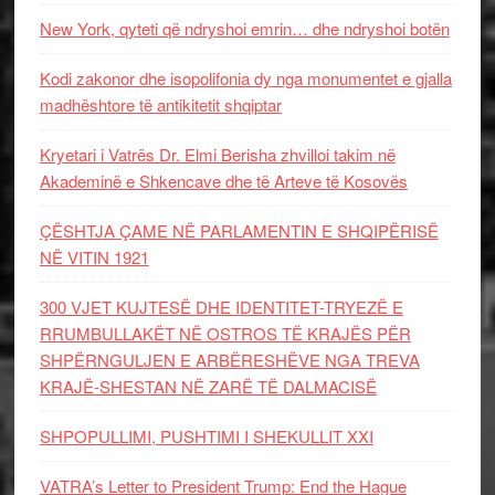
New York, qyteti që ndryshoi emrin… dhe ndryshoi botën
Kodi zakonor dhe isopolifonia dy nga monumentet e gjalla
madhështore të antikitetit shqiptar
Kryetari i Vatrës Dr. Elmi Berisha zhvilloi takim në
Akademinë e Shkencave dhe të Arteve të Kosovës
ÇËSHTJA ÇAME NË PARLAMENTIN E SHQIPËRISË
NË VITIN 1921
300 VJET KUJTESË DHE IDENTITET-TRYEZË E
RRUMBULLAKËT NË OSTROS TË KRAJËS PËR
SHPËRNGULJEN E ARBËRESHËVE NGA TREVA
KRAJË-SHESTAN NË ZARË TË DALMACISË
SHPOPULLIMI, PUSHTIMI I SHEKULLIT XXI
VATRA’s Letter to President Trump: End the Hague