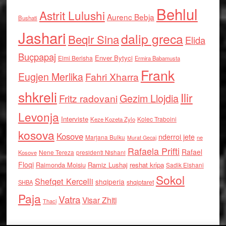
Behlul
Astrit Lulushi
Aurenc Bebja
Bushati
Jashari
dalip greca
Beqir Sina
Elida
Buçpapaj
Enver Bytyci
Elmi Berisha
Ermira Babamusta
Frank
Eugjen Merlika
Fahri Xharra
shkreli
Ilir
Gezim Llojdia
Fritz radovani
Levonja
Interviste
Kolec Traboini
Keze Kozeta Zylo
kosova
Kosove
nderroi jete
Marjana Bulku
ne
Murat Gecaj
Rafaela Prifti
Rafael
Nene Tereza
Kosove
presidenti Nishani
Floqi
Raimonda Moisiu
Ramiz Lushaj
reshat kripa
Sadik Elshani
Sokol
Shefqet Kercelli
shqiperia
shqiptaret
SHBA
Paja
Vatra
Visar Zhiti
Thaci