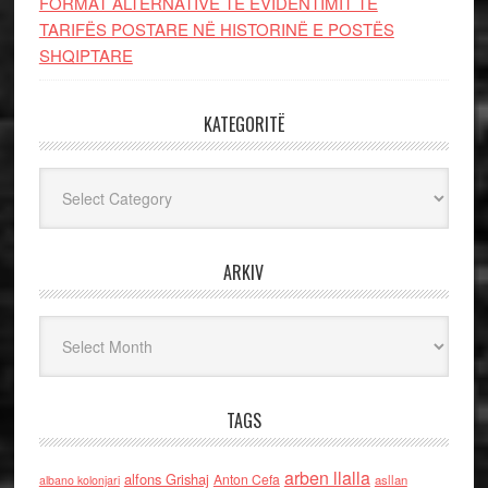
FORMAT ALTERNATIVE TË EVIDENTIMIT TË
TARIFËS POSTARE NË HISTORINË E POSTËS
SHQIPTARE
KATEGORITË
Kategoritë
ARKIV
Arkiv
TAGS
arben llalla
alfons Grishaj
Anton Cefa
asllan
albano kolonjari