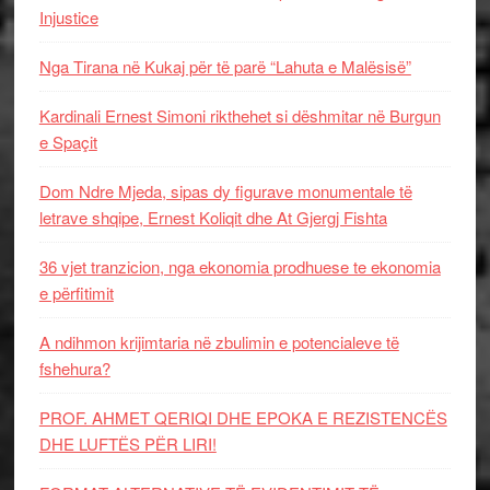
Injustice
Nga Tirana në Kukaj për të parë “Lahuta e Malësisë”
Kardinali Ernest Simoni rikthehet si dëshmitar në Burgun
e Spaçit
Dom Ndre Mjeda, sipas dy figurave monumentale të
letrave shqipe, Ernest Koliqit dhe At Gjergj Fishta
36 vjet tranzicion, nga ekonomia prodhuese te ekonomia
e përfitimit
A ndihmon krijimtaria në zbulimin e potencialeve të
fshehura?
PROF. AHMET QERIQI DHE EPOKA E REZISTENCЁS
DHE LUFTЁS PЁR LIRI!