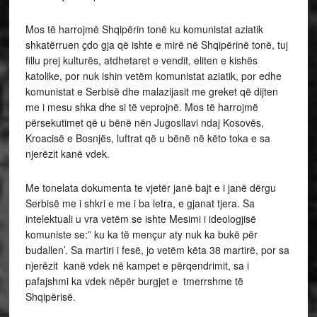
Mos të harrojmë Shqipërin tonë ku komunistat aziatik
shkatërruen çdo gja që ishte e mirë në Shqipërinë tonë, tuj
fillu prej kulturës, atdhetaret e vendit, eliten e kishës
katolike, por nuk ishin vetëm komunistat aziatik, por edhe
komunistat e Serbisë dhe malazijasit me greket që dijten
me i mesu shka dhe si të veprojnë. Mos të harrojmë
përsekutimet që u bënë nën Jugosllavi ndaj Kosovës,
Kroacisë e Bosnjës, luftrat që u bënë në këto toka e sa
njerëzit kanë vdek.
Me tonelata dokumenta te vjetër janë bajt e i janë dërgu
Serbisë me i shkri e me i ba letra, e gjanat tjera. Sa
intelektuali u vra vetëm se ishte Mesimi i ideologjisë
komuniste se:” ku ka të mençur aty nuk ka bukë për
budallen’. Sa martiri i fesë, jo vetëm këta 38 martirë, por sa
njerëzit kanë vdek në kampet e përqendrimit, sa i
pafajshmi ka vdek nëpër burgjet e tmerrshme të
Shqipërisë.