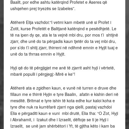
Baalit, por edhe ashtu katërqind Profetet e Aseres që
ushqehen prej tryezës se Izabeles”.
Atëherë Elija vazhdoi:“I vetmi kam mbetë unë si Profet i
Zotit, kurse Profetët e Balitjanë katërqind e pesëdhjetë. Le
të na ipen dy qe, ata le ta vejnë mbi dru, por mos t’i shtijnë
zjarr, dhe unë do ta përgadis kaun tjetër do ta vej mbi dru,
por s’do t’i shtij zjarr, thirreni në ndihmë emnin e Hyjit tuaj e
unë do ta thrras emnin e Hyjit.
Hyji që do të përgjigjet me anë të zjarrit asht hyji i vërtetë,
mbarë populli i përgjegj:-Mirë e ke”!
Atëherë ata e zgidhen kaun, e vunë në turren e druve dhe
fillaun me e thirrë Hyjin e tyre Baalin, afatin e kishin deri në
mesditë. Britmat e tyre ishin të kota edhe kur kaloi koha e
tyre dhe nuk ra kurrëfarë zjarri nga qielli, pastaj vazhdoi
Elia e përgaditi kaun e vuni mbi drutë, Elia tha: “O Zot, Hyji
i Abrahamit, i Izakut dhe i Izraelit, dëftoje se ti je Hyji i
Izraelit, se unë jam shërbëtori i Yt, të gjitha këto i kam ba