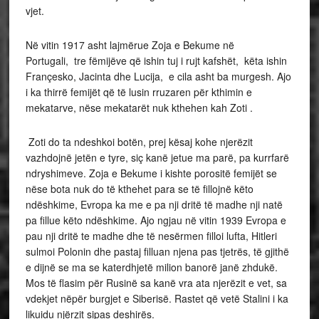
vjet.
Në vitin 1917 asht lajmërue Zoja e Bekume në
Portugali, tre fëmijëve që ishin tuj i rujt kafshët, këta ishin
Françesko, Jacinta dhe Lucija, e cila asht ba murgesh. Ajo
i ka thirrë femijët që të lusin rruzaren për kthimin e
mekatarve, nëse mekatarët nuk kthehen kah Zoti .
Zoti do ta ndeshkoi botën, prej kësaj kohe njerëzit
vazhdojnë jetën e tyre, siç kanë jetue ma parë, pa kurrfarë
ndryshimeve. Zoja e Bekume i kishte porositë femijët se
nëse bota nuk do të kthehet para se të fillojnë këto
ndëshkime, Evropa ka me e pa nji dritë të madhe nji natë
pa fillue këto ndëshkime. Ajo ngjau në vitin 1939 Evropa e
pau nji dritë te madhe dhe të nesërmen filloi lufta, Hitleri
sulmoi Polonin dhe pastaj filluan njena pas tjetrës, të gjithë
e dijnë se ma se katerdhjetë milion banorë janë zhdukë.
Mos të flasim për Rusinë sa kanë vra ata njerëzit e vet, sa
vdekjet nëpër burgjet e Siberisë. Rastet që vetë Stalini i ka
likuidu njërzit sipas deshirës.