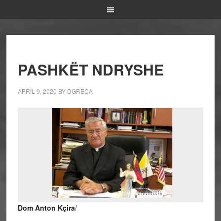
PASHKËT NDRYSHE
APRIL 9, 2020
BY
DGRECA
Dom Anton Kçira
/