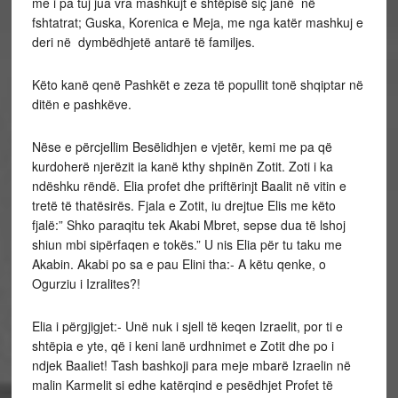
me i pa tuj jua vra mashkujt e shtëpisë siç janë në
fshtatrat; Guska, Korenica e Meja, me nga katër mashkuj e
deri në dymbëdhjetë antarë të familjes.
Këto kanë qenë Pashkët e zeza të popullit tonë shqiptar në
ditën e pashkëve.
Nëse e përcjellim Besëlidhjen e vjetër, kemi me pa që
kurdoherë njerëzit ia kanë kthy shpinën Zotit. Zoti i ka
ndëshku rëndë. Elia profet dhe priftërinjt Baalit në vitin e
tretë të thatësirës. Fjala e Zotit, iu drejtue Elis me këto
fjalë:” Shko paraqitu tek Akabi Mbret, sepse dua të lshoj
shiun mbi sipërfaqen e tokës.” U nis Elia për tu taku me
Akabin. Akabi po sa e pau Elini tha:- A këtu qenke, o
Ogurziu i Izralites?!
Elia i përgjigjet:- Unë nuk i sjell të keqen Izraelit, por ti e
shtëpia e yte, që i keni lanë urdhnimet e Zotit dhe po i
ndjek Baaliet! Tash bashkoji para meje mbarë Izraelin në
malin Karmelit si edhe katërqind e pesëdhjet Profet të