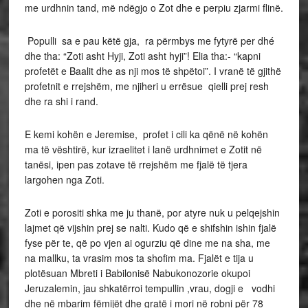
me urdhnin tand, më ndëgjo o Zot dhe e perpiu zjarmi flinë.
Populli sa e pau këtë gja, ra përmbys me fytyrë per dhé
dhe tha: “Zoti asht Hyji, Zoti asht hyji”! Elia tha:- “kapni
profetët e Baalit dhe as nji mos të shpëtoi”. I vranë të gjithë
profetnit e rrejshëm, me njiheri u errësue qielli prej resh
dhe ra shi i rand.
E kemi kohën e Jeremise, profet i cili ka qënë në kohën
ma të vështirë, kur izraelitet i lanë urdhnimet e Zotit në
tanësi, ipen pas zotave të rrejshëm me fjalë të tjera
largohen nga Zoti.
Zoti e porositi shka me ju thanë, por atyre nuk u pelqejshin
lajmet që vijshin prej se nalti. Kudo që e shifshin ishin fjalë
fyse për te, që po vjen ai ogurziu që dine me na sha, me
na mallku, ta vrasim mos ta shofim ma. Fjalët e tija u
plotësuan Mbreti i Babilonisë Nabukonozorie okupoi
Jeruzalemin, jau shkatërroi tempullin ,vrau, dogji e vodhi
dhe në mbarim fëmijët dhe gratë i mori në robni për 78