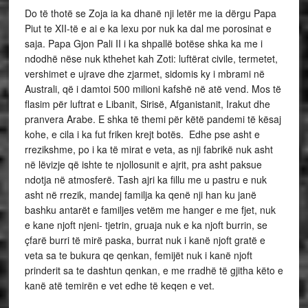
Do të thotë se Zoja ia ka dhanë nji letër me ia dërgu Papa
Piut te XII-të e ai e ka lexu por nuk ka dal me porosinat e
saja. Papa Gjon Pali II i ka shpallë botëse shka ka me i
ndodhë nëse nuk kthehet kah Zoti: luftërat civile, termetet,
vershimet e ujrave dhe zjarmet, sidomis ky i mbrami në
Australi, që i damtoi 500 milioni kafshë në atë vend. Mos të
flasim për luftrat e Libanit, Sirisë, Afganistanit, Irakut dhe
pranvera Arabe. E shka të themi për këtë pandemi të kësaj
kohe, e cila i ka fut friken krejt botës. Edhe pse asht e
rrezikshme, po i ka të mirat e veta, as nji fabrikë nuk asht
në lëvizje që ishte te njollosunit e ajrit, pra asht paksue
ndotja në atmosferë. Tash ajri ka fillu me u pastru e nuk
asht në rrezik, mandej familja ka qenë nji han ku janë
bashku antarët e familjes vetëm me hanger e me fjet, nuk
e kane njoft njeni- tjetrin, gruaja nuk e ka njoft burrin, se
çfarë burri të mirë paska, burrat nuk i kanë njoft gratë e
veta sa te bukura qe qenkan, femijët nuk i kanë njoft
prinderit sa te dashtun qenkan, e me rradhë të gjitha këto e
kanë atë temirën e vet edhe të keqen e vet.