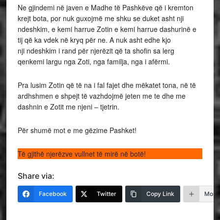
Ne gjindemi në javen e Madhe të Pashkëve që i kremton
krejt bota, por nuk guxojmë me shku se duket asht nji
ndeshkim, e kemi harrue Zotin e kemi harrue dashurinë e
tij që ka vdek në kryq për ne. A nuk asht edhe kjo
nji ndeshkim i rand për njerëzit që ta shofin sa lerg
qenkemi largu nga Zoti, nga familja, nga i afërmi.
Pra lusim Zotin që të na i fal fajet dhe mëkatet tona, në të
ardhshmen e shpejt të vazhdojmë jeten me te dhe me
dashnin e Zotit me njeni – tjetrin.
Për shumë mot e me gëzime Pashket!
Të gjithë njerëzve vullnet të mirë në botë!
Share via:
Facebook
Twitter
Copy Link
More