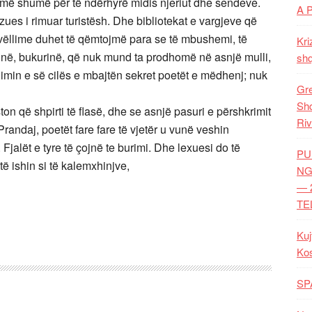
ë më shumë për të ndërhyrë midis njeriut dhe sendeve.
A 
ues i rimuar turistësh. Dhe bibliotekat e vargjeve që
 vëllime duhet të qëmtojmë para se të mbushemi, të
Kri
në, bukurinë, që nuk mund ta prodhomë në asnjë mulli,
shq
himin e së cilës e mbajtën sekret poetët e mëdhenj; nuk
Gre
Shq
on që shpirti të flasë, dhe se asnjë pasuri e përshkrimit
Riv
 Prandaj, poetët fare fare të vjetër u vunë veshin
jalët e tyre të çojnë te burimi. Dhe lexuesi do të
PU
 të ishin si të kalemxhinjve,
NG
— 
TE
Kuj
Ko
SP