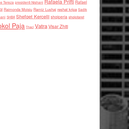
Rafaela Prifti
Rafael
e Tereza
presidenti Nishani
qi
Raimonda Moisiu
Ramiz Lushaj
reshat kripa
Sadik
Shefqet Kercelli
shqiperia
hani
shqiptaret
SHBA
kol Paja
Vatra
Visar Zhiti
Thaci