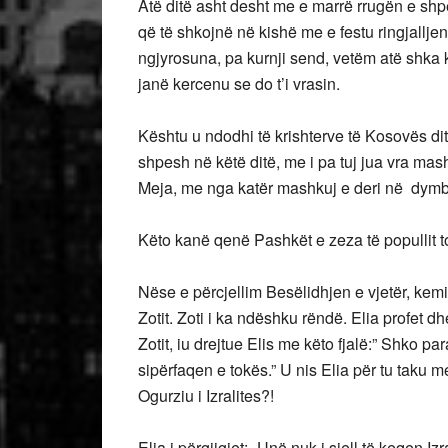
Atë ditë asht desht me e marrë rrugën e shp
që të shkojnë në kishë me e festu ringjalljen
ngjyrosuna, pa kurnji send, vetëm atë shka 
janë kercenu se do t’i vrasin.
Kështu u ndodhi të krishterve të Kosovës di
shpesh në këtë ditë, me i pa tuj jua vra mas
Meja, me nga katër mashkuj e deri në dymbë
Këto kanë qenë Pashkët e zeza të popullit t
Nëse e përcjellim Besëlidhjen e vjetër, kem
Zotit. Zoti i ka ndëshku rëndë. Elia profet dhe 
Zotit, iu drejtue Elis me këto fjalë:” Shko p
sipërfaqen e tokës.” U nis Elia për tu taku 
Ogurziu i Izralites?!
Elia i përgjigjet:- Unë nuk i sjell të keqen Izr