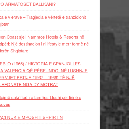
PO ARMATOSET BALLKANI?
za e vlerave – Tragjedia e vërtetë e tranzicionit
iptar
en Coast sjell Nammos Hotels & Resorts në
ipëri: Një destinacion i ri lifestyle merr formë në
ierën Shqiptare
EBLO (1966) / HISTORIA E SPANJOLLES
A VALENCIA QË PËRFUNDOI NË LUSHNJE
29 VJET PRITJE (1937 – 1966) TË NJË
LEFONATE NGA DY MOTRAT
tojmë sakrificën e familjes Lleshi për lirinë e
sovës
AÇI NUK E MPOSHTI SHPIRTIN