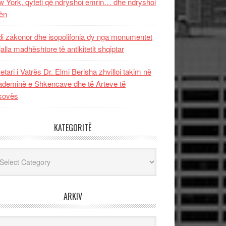
 York, qyteti që ndryshoi emrin… dhe ndryshoi
ën
i zakonor dhe isopolifonia dy nga monumentet
jalla madhështore të antikitetit shqiptar
etari i Vatrës Dr. Elmi Berisha zhvilloi takim në
deminë e Shkencave dhe të Arteve të
sovës
KATEGORITË
egoritë
ARKIV
iv