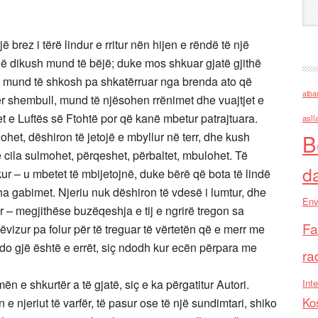
 brez i tërë lindur e rritur nën hijen e rëndë të një
që dikush mund të bëjë; duke mos shkuar gjatë gjithë
rg mund të shkosh pa shkatërruar nga brenda ato që
alba
r shembull, mund të njësohen rrënimet dhe vuajtjet e
t e Luftës së Ftohtë por që kanë mbetur patrajtuara.
asll
het, dëshiron të jetojë e mbyllur në terr, dhe kush
B
cila sulmohet, përqeshet, përbaltet, mbulohet. Të
d
ur – u mbetet të mbijetojnë, duke bërë që bota të lindë
tha gabimet. Njeriu nuk dëshiron të vdesë i lumtur, dhe
Env
r – megjithëse buzëqeshja e tij e ngrirë tregon sa
Fa
vizur pa folur për të treguar të vërtetën që e merr me
, çdo gjë është e errët, siç ndodh kur ecën përpara me
ra
ën e shkurtër a të gjatë, siç e ka përgatitur Autori.
Inte
Ko
n e njeriut të varfër, të pasur ose të një sundimtari, shiko