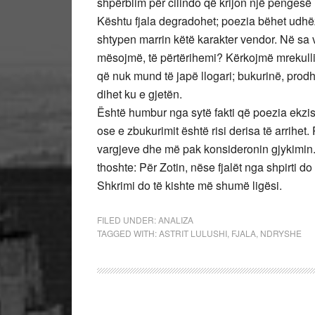
shpërblim për cilindo që krijon një penges
Kështu fjala degradohet; poezia bëhet udhëz
shtypen marrin këtë karakter vendor. Në sa
mësojmë, të përtërihemi? Kërkojmë mrekulli
që nuk mund të japë llogari; bukurinë, prod
dihet ku e gjetën.
Është humbur nga sytë fakti që poezia ekzist
ose e zbukurimit është risi derisa të arrihet.
vargjeve dhe më pak konsideronin gjykimin. F
thoshte: Për Zotin, nëse fjalët nga shpirti do
Shkrimi do të kishte më shumë ligësi.
FILED UNDER:
ANALIZA
TAGGED WITH:
ASTRIT LULUSHI
,
FJALA
,
NDRYSHE