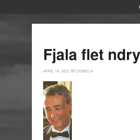
Fjala flet ndr
APRIL 14, 2021
BY
DGRECA