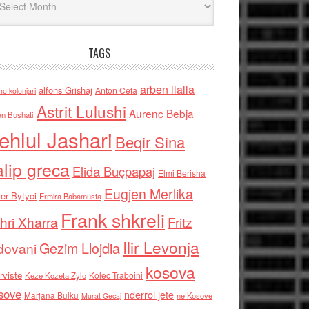
TAGS
arben llalla
alfons Grishaj
Anton Cefa
no kolonjari
Astrit Lulushi
Aurenc Bebja
an Bushati
ehlul Jashari
Beqir Sina
alip greca
Elida Buçpapaj
Elmi Berisha
Eugjen Merlika
er Bytyci
Ermira Babamusta
Frank shkreli
hri Xharra
Fritz
Ilir Levonja
Gezim Llojdia
dovani
kosova
rviste
Kolec Traboini
Keze Kozeta Zylo
sove
nderroi jete
Marjana Bulku
ne Kosove
Murat Gecaj