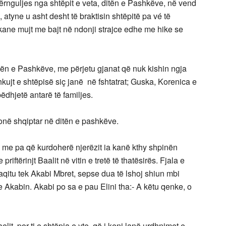
ërnguljes nga shtëpit e veta, ditën e Pashkëve, në vend
, atyne u asht desht të braktisin shtëpitë pa vé të
kane mujt me bajt në ndonji strajce edhe me hike se
tën e Pashkëve, me përjetu gjanat që nuk kishin ngja
hkujt e shtëpisë siç janë në fshtatrat; Guska, Korenica e
dhjetë antarë të familjes.
onë shqiptar në ditën e pashkëve.
i me pa që kurdoherë njerëzit ia kanë kthy shpinën
priftërinjt Baalit në vitin e tretë të thatësirës. Fjala e
araqitu tek Akabi Mbret, sepse dua të lshoj shiun mbi
me Akabin. Akabi po sa e pau Elini tha:- A këtu qenke, o
aelit, por ti e shtëpia e yte, që i keni lanë urdhnimet e