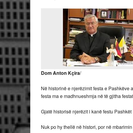
Dom Anton Kçira
/
Në historinë e njerëzimit festa e Pashkëve a
festa ma e madhnueshmja në të gjitha festat q
Gjatë historisë njerëzit i kanë festu Pashkë
Nuk po hy thellë në histori, por në mbarimin 