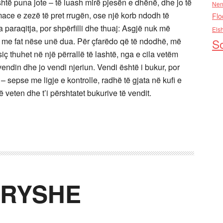
shtë puna jote – të luash mirë pjesën e dhënë, dhe jo të
Nen
 mace e zezë të pret rrugën, ose një korb ndodh të
Flo
 paraqitja, por shpërfilli dhe thuaj: Asgjë nuk më
Els
ë me fat nëse unë dua. Për çfarëdo që të ndodhë, më
So
siç thuhet në një përrallë të lashtë, nga e cila vetëm
vendin dhe jo vendi njeriun. Vendi është i bukur, por
r – sepse me ligje e kontrolle, radhë të gjata në kufi e
ë veten dhe t’i përshtatet bukurive të vendit.
DRYSHE