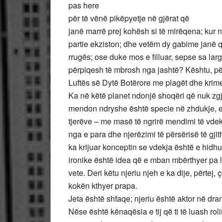
pas here
për të vënë pikëpyetje në gjërat që
janë marrë prej kohësh si të mirëqena; kur një
partie ekziston; dhe vetëm dy gabime janë 
rrugës; ose duke mos e filluar, sepse sa la
përpiqesh të mbrosh nga jashtë? Kështu, pë
Luftës së Dytë Botërore me plagët dhe krime
Ka në këtë planet ndonjë shoqëri që nuk zgjo
mendon ndryshe është specie në zhdukje, e 
tjerëve – me masë të ngrirë mendimi të vdek
nga e para dhe njerëzimi të përsërisë të gji
ka krijuar konceptin se vdekja është e hidhu
ironike është idea që e mban mbërthyer pa lë
vete. Deri këtu njeriu njeh e ka dije, përtej
kokën kthyer prapa.
Jeta është shfaqe; njeriu është aktor në dram
Nëse është kënaqësia e tij që ti të luash roli