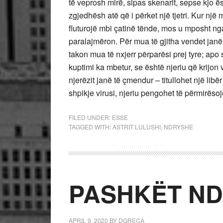
të veprosh mirë, sipas skenarit, sepse kjo ë
zgjedhësh atë që i përket një tjetri. Kur një
fluturojë mbi çatinë tënde, mos u mposht nga
paralajmëron. Për mua të gjitha vendet jan
takon mua të nxjerr përparësi prej tyre; apo 
kuptimi ka mbetur, se është njeriu që krijon 
njerëzit janë të çmendur – titullohet një libë
shpikje virusi, njeriu pengohet të përmirësoj
FILED UNDER:
ESSE
TAGGED WITH:
ASTRIT LULUSHI
,
NDRYSHE
PASHKËT N
APRIL 9, 2020
BY
DGRECA