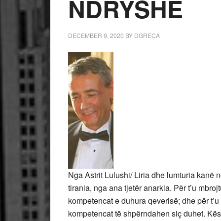
NDRYSHE
DECEMBER 9, 2020
BY
DGRECA
Nga Astrit Lulushi/ Liria dhe lumturia kanë 
tirania, nga ana tjetër anarkia. Për t’u mbro
kompetencat e duhura qeverisë; dhe për t’u
kompetencat të shpërndahen siç duhet. Kësh