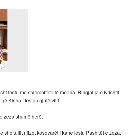
sht festu me solemnitete të medha. Ringjallja e Krishtit
ë Kisha i feston gjatë vitit.
t e zeza shumë herë.
e shekullit njizet kosovarët i kanë festu Pashkët e zeza.