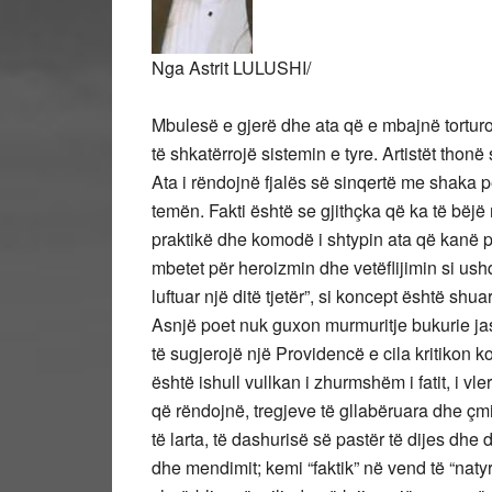
Nga Astrit LULUSHI/
Mbulesë e gjerë dhe ata që e mbajnë torturoh
të shkatërrojë sistemin e tyre. Artistët thon
Ata i rëndojnë fjalës së sinqertë me shaka p
temën. Fakti është se gjithçka që ka të bëjë
praktikë dhe komodë i shtypin ata që kanë 
mbetet për heroizmin dhe vetëflijimin si ush
luftuar një ditë tjetër”, si koncept është shuar
Asnjë poet nuk guxon murmuritje bukurie ja
të sugjerojë një Providencë e cila kritikon 
është ishull vullkan i zhurmshëm i fatit, i vle
që rëndojnë, tregjeve të gllabëruara dhe ç
të larta, të dashurisë së pastër të dijes dhe
dhe mendimit; kemi “faktik” në vend të “nat