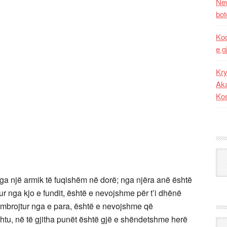
New
bot
Kod
e g
Kry
Aka
Ko
Kat
nga një armik të fuqishëm në dorë; nga njëra anë është
jtur nga kjo e fundit, është e nevojshme për t’i dhënë
 mbrojtur nga e para, është e nevojshme që
tu, në të gjitha punët është gjë e shëndetshme herë
Ark