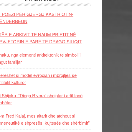
I POEZI PËR GJERGJ KASTRIOTIN-
ËNDERBEUN
TËR E ARKIVIT TE NAUM PRIFTIT NË
RVJETORIN E PARE TE DRAGO SILIQIT
aku, nga elementi arkitektonik te simboli i
ngut familjar
ëreshët si model evropian i mbrojtjes së
titetit kulturor
i Shijaku, “Diego Rivera” shqiptar i artit tonë
mbëtar
m Fred Kalaj, mes altarit dhe atdheut si
meneutikë e shpresës, kujtesës dhe shërbimit”