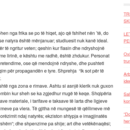
TR
SK
en nga frika se po të hiqet, ajo që fshihet nën ’të, do
LE
ë se natyra është mënjanuar; studiuesit nuk kanë ideal.
PE
ër të ngritur veten; qeshin kur flasin dhe ndryshojnë
Oxh
 me lirinë, e kështu me radhë, është zhdukur. Personat
tru
pretendime, ose që mendojnë ndryshe, dhe pushteti
qim për propagandën e tyre. Shprehja “Ik sot për të
Arb
.
iden
shtë nga zona e rimave. Ashtu si asnjë klerik nuk guxon
kombin kur sheh se ka zgjedhur rrugë të keqe. Shqipëria
Sal
rave materiale, i tarifave e taksave të larta dhe ligjeve
ko
mimeve pa vlera. Të gjitha në mungesë të qëllimeve më
“Do
 dorëzimit ndaj natyrës; ekziston shtypja e imagjinatës
her
yrshëm”; dhe shpenzime pa shije; art dhe vetëkënaqësi;