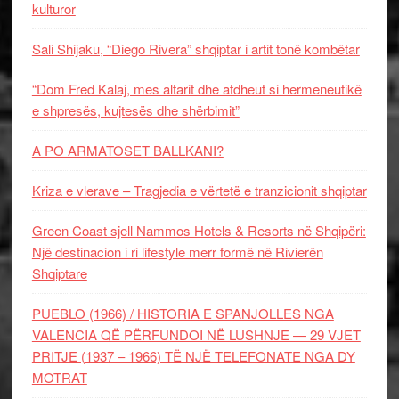
kulturor
Sali Shijaku, “Diego Rivera” shqiptar i artit tonë kombëtar
“Dom Fred Kalaj, mes altarit dhe atdheut si hermeneutikë
e shpresës, kujtesës dhe shërbimit”
A PO ARMATOSET BALLKANI?
Kriza e vlerave – Tragjedia e vërtetë e tranzicionit shqiptar
Green Coast sjell Nammos Hotels & Resorts në Shqipëri:
Një destinacion i ri lifestyle merr formë në Rivierën
Shqiptare
PUEBLO (1966) / HISTORIA E SPANJOLLES NGA
VALENCIA QË PËRFUNDOI NË LUSHNJE — 29 VJET
PRITJE (1937 – 1966) TË NJË TELEFONATE NGA DY
MOTRAT