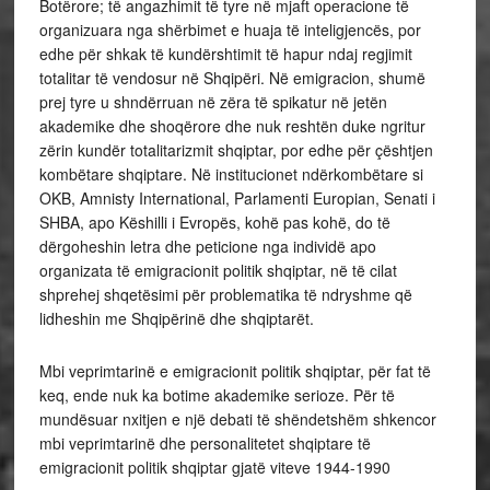
Botërore; të angazhimit të tyre në mjaft operacione të
organizuara nga shërbimet e huaja të inteligjencës, por
edhe për shkak të kundërshtimit të hapur ndaj regjimit
totalitar të vendosur në Shqipëri. Në emigracion, shumë
prej tyre u shndërruan në zëra të spikatur në jetën
akademike dhe shoqërore dhe nuk reshtën duke ngritur
zërin kundër totalitarizmit shqiptar, por edhe për çështjen
kombëtare shqiptare. Në institucionet ndërkombëtare si
OKB, Amnisty International, Parlamenti Europian, Senati i
SHBA, apo Këshilli i Evropës, kohë pas kohë, do të
dërgoheshin letra dhe peticione nga individë apo
organizata të emigracionit politik shqiptar, në të cilat
shprehej shqetësimi për problematika të ndryshme që
lidheshin me Shqipërinë dhe shqiptarët.
Mbi veprimtarinë e emigracionit politik shqiptar, për fat të
keq, ende nuk ka botime akademike serioze. Për të
mundësuar nxitjen e një debati të shëndetshëm shkencor
mbi veprimtarinë dhe personalitetet shqiptare të
emigracionit politik shqiptar gjatë viteve 1944-1990