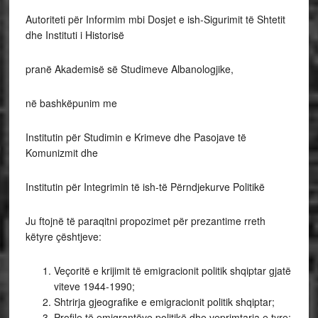
Autoriteti për Informim mbi Dosjet e ish-Sigurimit të Shtetit
dhe Instituti i Historisë
pranë Akademisë së Studimeve Albanologjike,
në bashkëpunim me
Institutin për Studimin e Krimeve dhe Pasojave të
Komunizmit dhe
Institutin për Integrimin të ish-të Përndjekurve Politikë
Ju ftojnë të paraqitni propozimet për prezantime rreth
këtyre çështjeve:
Veçoritë e krijimit të emigracionit politik shqiptar gjatë
viteve 1944-1990;
Shtrirja gjeografike e emigracionit politik shqiptar;
Profile të emigrantëve politikë dhe veprimtaria e tyre;