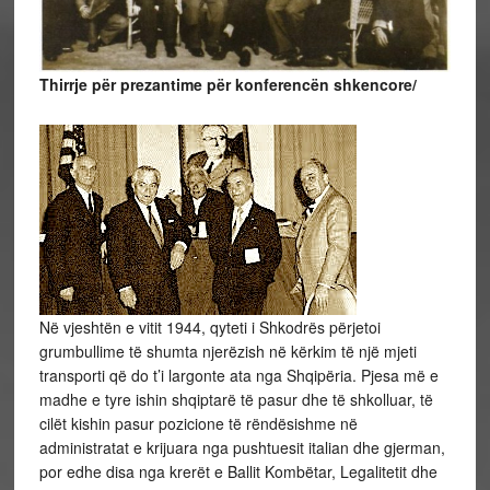
Thirrje për prezantime për konferencën shkencore/
Në vjeshtën e vitit 1944, qyteti i Shkodrës përjetoi
grumbullime të shumta njerëzish në kërkim të një mjeti
transporti që do t’i largonte ata nga Shqipëria. Pjesa më e
madhe e tyre ishin shqiptarë të pasur dhe të shkolluar, të
cilët kishin pasur pozicione të rëndësishme në
administratat e krijuara nga pushtuesit italian dhe gjerman,
por edhe disa nga krerët e Ballit Kombëtar, Legalitetit dhe