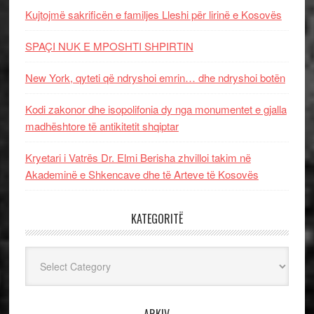
Kujtojmë sakrificën e familjes Lleshi për lirinë e Kosovës
SPAÇI NUK E MPOSHTI SHPIRTIN
New York, qyteti që ndryshoi emrin… dhe ndryshoi botën
Kodi zakonor dhe isopolifonia dy nga monumentet e gjalla
madhështore të antikitetit shqiptar
Kryetari i Vatrës Dr. Elmi Berisha zhvilloi takim në
Akademinë e Shkencave dhe të Arteve të Kosovës
KATEGORITË
Kategoritë