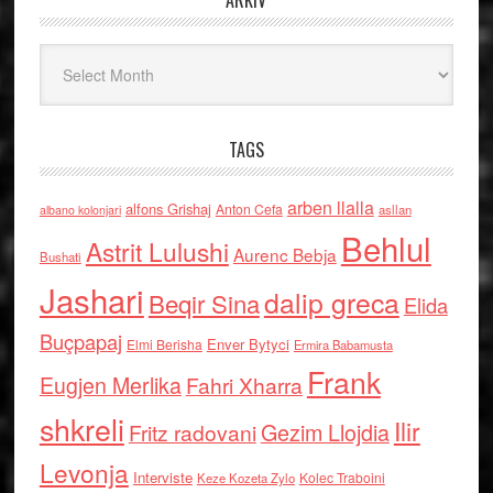
ARKIV
Arkiv
TAGS
arben llalla
alfons Grishaj
Anton Cefa
asllan
albano kolonjari
Behlul
Astrit Lulushi
Aurenc Bebja
Bushati
Jashari
dalip greca
Beqir Sina
Elida
Buçpapaj
Enver Bytyci
Elmi Berisha
Ermira Babamusta
Frank
Eugjen Merlika
Fahri Xharra
shkreli
Ilir
Gezim Llojdia
Fritz radovani
Levonja
Interviste
Kolec Traboini
Keze Kozeta Zylo