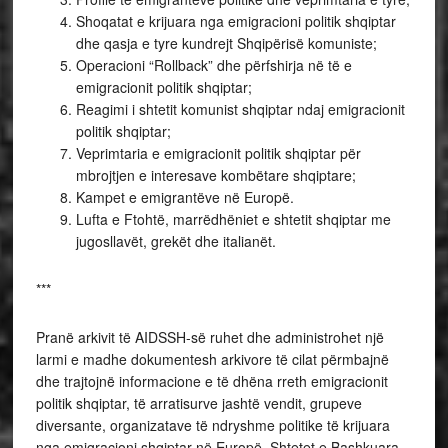
Shoqatat e krijuara nga emigracioni politik shqiptar
dhe qasja e tyre kundrejt Shqipërisë komuniste;
Operacioni “Rollback” dhe përfshirja në të e
emigracionit politik shqiptar;
Reagimi i shtetit komunist shqiptar ndaj emigracionit
politik shqiptar;
Veprimtaria e emigracionit politik shqiptar për
mbrojtjen e interesave kombëtare shqiptare;
Kampet e emigrantëve në Europë.
Lufta e Ftohtë, marrëdhëniet e shtetit shqiptar me
jugosllavët, grekët dhe italianët.
***
Pranë arkivit të AIDSSH-së ruhet dhe administrohet një
larmi e madhe dokumentesh arkivore të cilat përmbajnë
dhe trajtojnë informacione e të dhëna rreth emigracionit
politik shqiptar, të arratisurve jashtë vendit, grupeve
diversante, organizatave të ndryshme politike të krijuara
nga emigracioni shqiptar në Europë, Shtetet e Bashkuara