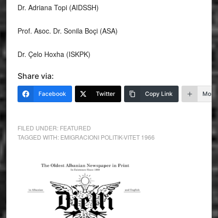
Dr. Adriana Topi (AIDSSH)
Prof. Asoc. Dr. Sonila Boçi (ASA)
Dr. Çelo Hoxha (ISKPK)
Share via:
Facebook
Twitter
Copy Link
More
FILED UNDER:
FEATURED
TAGGED WITH:
EMIGRACIONI POLITIK-VITET 1966