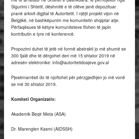
Sigurimi i Shtetit, dëshmitë e të cilëve janë depozituar
pranë arkivit digjital të Autoritetit. I njëjti projekt vijon në
Belgjikë, në bashkëpunim me komunitetin shqiptar atje.
Përfaqësues të këtyre komuniteteve ftohen të japin
kontributin e tyre në konferencë.
Propozimi duhet të jetë në formë abstrakti jo më shumë se
300 fjalë dhe të dërgohet deri më 15 shtator 2019 në
adresën elektronike: info@autoritetidosjeve.gov.al
Pjesëmarrësit do të njoftohet për përzgjedhjen jo më vonë
se më 30 shtator 2019.
Komiteti Organizativ:
Akademik Beqir Meta (ASA)
Dr. Marenglen Kasmi (AIDSSH)