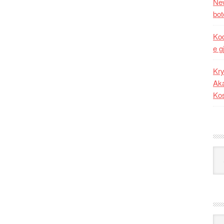
New
bot
Kod
e g
Kry
Aka
Ko
Kat
Ark