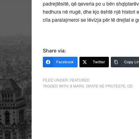
padrejtësitë, që qeveria po u bën shqiptar
hedhura në rrugë, dhe kjo është një histori e
cila paralajmeroi se lëvizja për të drejtat e 
Share via:
Facebook
Twitter
Copy Li
FILED UNDER:
FEATURED
TAGGED WITH:
8 MARS
,
GRATE NE PROTESTE
,
OD