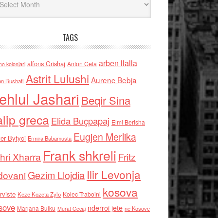
TAGS
arben llalla
alfons Grishaj
Anton Cefa
no kolonjari
Astrit Lulushi
Aurenc Bebja
an Bushati
ehlul Jashari
Beqir Sina
alip greca
Elida Buçpapaj
Elmi Berisha
Eugjen Merlika
er Bytyci
Ermira Babamusta
Frank shkreli
hri Xharra
Fritz
Ilir Levonja
Gezim Llojdia
dovani
kosova
rviste
Kolec Traboini
Keze Kozeta Zylo
sove
nderroi jete
Marjana Bulku
ne Kosove
Murat Gecaj