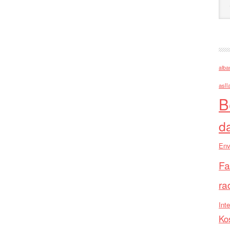
alba
asll
B
d
Env
Fa
ra
Inte
Ko