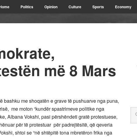
Home
Politics
Opinion
Culture
Sports
Economy
mokrate,
testën më 8 Mars
 së bashku me shoqatën e grave të pushuarve nga puna,
trisë, me moton “kundër spastrimeve politike nga
ke, Albana Vokshi, pasi përshëndeti gratë protestuese,
hënuar për të protestuar për padrejtësitë, që qeveria
okshi, shtoi se “në shtëpitë tona mbretëron frika nga