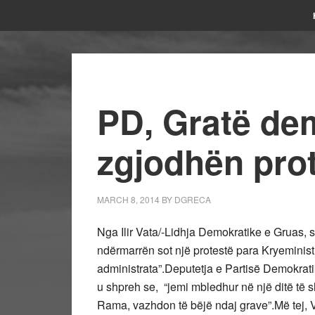
PD, Gratë de
zgjodhën pro
MARCH 8, 2014
BY
DGRECA
Nga Ilir Vata/-Lidhja Demokratike e Gruas,
ndërmarrën sot një protestë para Kryeminis
administrata”.
Deputetja e Partisë Demokrati
u shpreh se, “jemi mbledhur në një ditë të s
Rama, vazhdon të bëjë ndaj grave”.Më tej, V