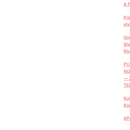
A 
Kri
shq
Gre
Shq
Riv
PU
NG
— 
TE
Kuj
Ko
SP