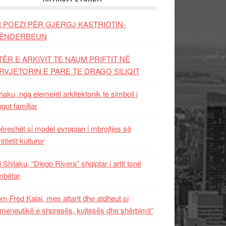
I POEZI PËR GJERGJ KASTRIOTIN-
ËNDERBEUN
TËR E ARKIVIT TE NAUM PRIFTIT NË
RVJETORIN E PARE TE DRAGO SILIQIT
aku, nga elementi arkitektonik te simboli i
ngut familjar
ëreshët si model evropian i mbrojtjes së
titetit kulturor
i Shijaku, “Diego Rivera” shqiptar i artit tonë
mbëtar
m Fred Kalaj, mes altarit dhe atdheut si
meneutikë e shpresës, kujtesës dhe shërbimit”