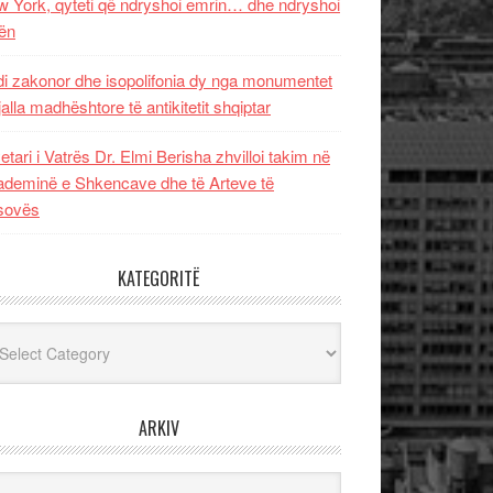
 York, qyteti që ndryshoi emrin… dhe ndryshoi
ën
i zakonor dhe isopolifonia dy nga monumentet
jalla madhështore të antikitetit shqiptar
etari i Vatrës Dr. Elmi Berisha zhvilloi takim në
deminë e Shkencave dhe të Arteve të
sovës
KATEGORITË
egoritë
ARKIV
iv