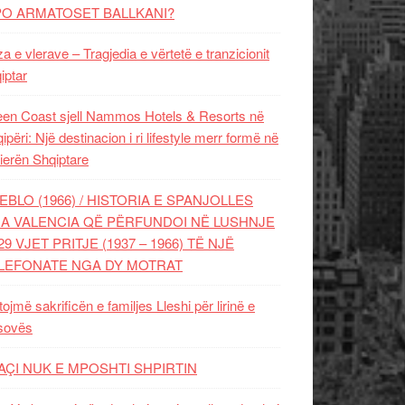
PO ARMATOSET BALLKANI?
za e vlerave – Tragjedia e vërtetë e tranzicionit
iptar
en Coast sjell Nammos Hotels & Resorts në
ipëri: Një destinacion i ri lifestyle merr formë në
ierën Shqiptare
EBLO (1966) / HISTORIA E SPANJOLLES
A VALENCIA QË PËRFUNDOI NË LUSHNJE
29 VJET PRITJE (1937 – 1966) TË NJË
LEFONATE NGA DY MOTRAT
tojmë sakrificën e familjes Lleshi për lirinë e
sovës
AÇI NUK E MPOSHTI SHPIRTIN