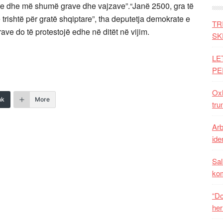
ëve dhe më shumë grave dhe vajzave”.“Janë 2500, gra të
 trishtë për gratë shqiptare”, tha deputetja demokrate e
TR
grave do të protestojë edhe në ditët në vijim.
SK
LE
PE
Oxh
nk
More
tru
Arb
iden
Sal
ko
“Do
her