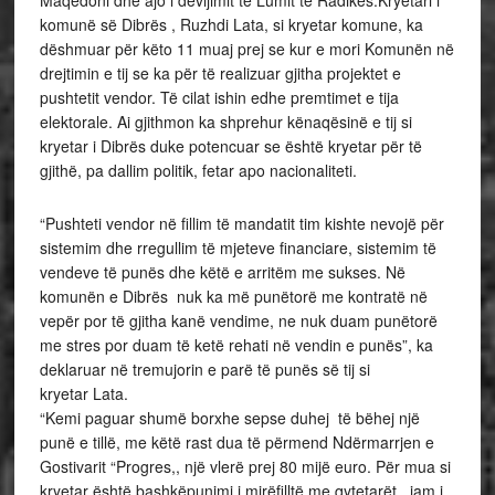
Maqedoni dhe ajo i devijimit të Lumit të Radikës.Kryetari i
komunë së Dibrës , Ruzhdi Lata, si kryetar komune, ka
dëshmuar për këto 11 muaj prej se kur e mori Komunën në
drejtimin e tij se ka për të realizuar gjitha projektet e
pushtetit vendor. Të cilat ishin edhe premtimet e tija
elektorale. Ai gjithmon ka shprehur kënaqësinë e tij si
kryetar i Dibrës duke potencuar se është kryetar për të
gjithë, pa dallim politik, fetar apo nacionaliteti.
“Pushteti vendor në fillim të mandatit tim kishte nevojë për
sistemim dhe rregullim të mjeteve financiare, sistemim të
vendeve të punës dhe këtë e arritëm me sukses. Në
komunën e Dibrës nuk ka më punëtorë me kontratë në
vepër por të gjitha kanë vendime, ne nuk duam punëtorë
me stres por duam të ketë rehati në vendin e punës”, ka
deklaruar në tremujorin e parë të punës së tij si
kryetar Lata.
“Kemi paguar shumë borxhe sepse duhej të bëhej një
punë e tillë, me këtë rast dua të përmend Ndërmarrjen e
Gostivarit “Progres,, një vlerë prej 80 mijë euro. Për mua si
kryetar është bashkëpunimi i mirëfilltë me qytetarët , jam i