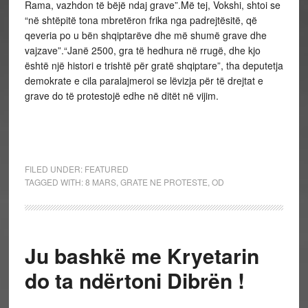
Rama, vazhdon të bëjë ndaj grave”.Më tej, Vokshi, shtoi se
“në shtëpitë tona mbretëron frika nga padrejtësitë, që
qeveria po u bën shqiptarëve dhe më shumë grave dhe
vajzave”.“Janë 2500, gra të hedhura në rrugë, dhe kjo
është një histori e trishtë për gratë shqiptare”, tha deputetja
demokrate e cila paralajmeroi se lëvizja për të drejtat e
grave do të protestojë edhe në ditët në vijim.
FILED UNDER:
FEATURED
TAGGED WITH:
8 MARS
,
GRATE NE PROTESTE
,
OD
Ju bashkë me Kryetarin
do ta ndërtoni Dibrën !