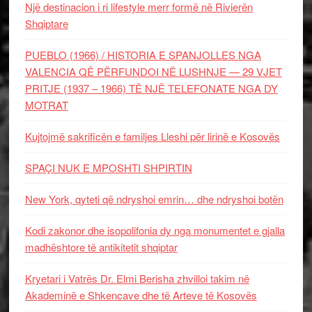
Një destinacion i ri lifestyle merr formë në Rivierën
Shqiptare
PUEBLO (1966) / HISTORIA E SPANJOLLES NGA
VALENCIA QË PËRFUNDOI NË LUSHNJE — 29 VJET
PRITJE (1937 – 1966) TË NJË TELEFONATE NGA DY
MOTRAT
Kujtojmë sakrificën e familjes Lleshi për lirinë e Kosovës
SPAÇI NUK E MPOSHTI SHPIRTIN
New York, qyteti që ndryshoi emrin… dhe ndryshoi botën
Kodi zakonor dhe isopolifonia dy nga monumentet e gjalla
madhështore të antikitetit shqiptar
Kryetari i Vatrës Dr. Elmi Berisha zhvilloi takim në
Akademinë e Shkencave dhe të Arteve të Kosovës