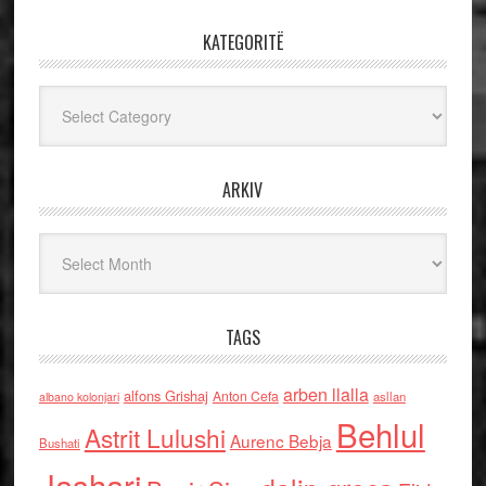
KATEGORITË
Kategoritë
ARKIV
Arkiv
TAGS
arben llalla
alfons Grishaj
Anton Cefa
asllan
albano kolonjari
Behlul
Astrit Lulushi
Aurenc Bebja
Bushati
Jashari