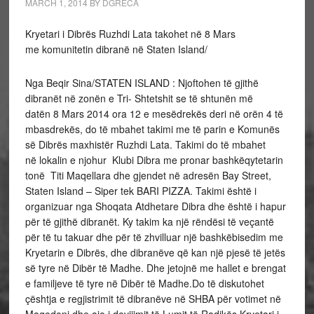
MARCH 1, 2014
BY
DGRECA
Kryetari i Dibrës Ruzhdi Lata takohet në 8 Mars
me komunitetin dibranë në Staten Island/
Nga Beqir Sina/STATEN ISLAND : Njoftohen të gjithë
dibranët në zonën e Tri- Shtetshit se të shtunën më
datën 8 Mars 2014 ora 12 e mesëdrekës deri në orën 4 të
mbasdrekës, do të mbahet takimi me të parin e Komunës
së Dibrës maxhistër Ruzhdi Lata. Takimi do të mbahet
në lokalin e njohur Klubi Dibra me pronar bashkëqytetarin
tonë Titi Maqellara dhe gjendet në adresën Bay Street,
Staten Island – Siper tek BARI PIZZA. Takimi është i
organizuar nga Shoqata Atdhetare Dibra dhe është i hapur
për të gjithë dibranët. Ky takim ka një rëndësi të veçantë
për të tu takuar dhe për të zhvilluar një bashkëbisedim me
Kryetarin e Dibrës, dhe dibranëve që kan një pjesë të jetës
së tyre në Dibër të Madhe. Dhe jetojnë me hallet e brengat
e familjeve të tyre në Dibër të Madhe.Do të diskutohet
çështja e regjistrimit të dibranëve në SHBA për votimet në