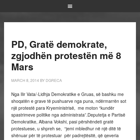
PD, Gratë demokrate,
zgjodhën protestën më 8
Mars
MARCH 8, 2014
BY
DGRECA
Nga Ilir Vata/-Lidhja Demokratike e Gruas, së bashku me
shoqatën e grave të pushuarve nga puna, ndërmarrën sot
një protestë para Kryeministrisë, me moton “kundër
spastrimeve politike nga administrata”.
Deputetja e Partisë
Demokratike, Albana Vokshi, pasi përshëndeti gratë
protestuese, u shpreh se, “jemi mbledhur në një ditë të
shënuar për të protestuar për padrejtësitë, që qeveria