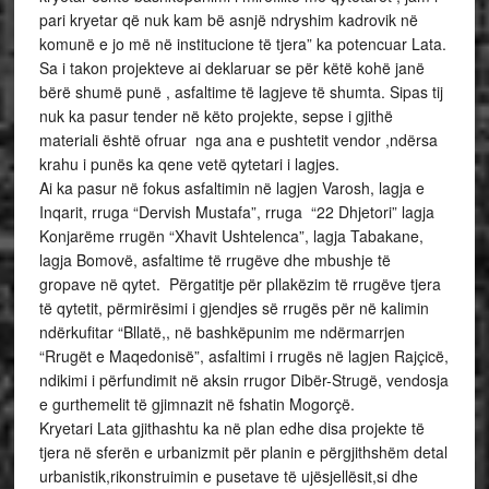
pari kryetar që nuk kam bë asnjë ndryshim kadrovik në
komunë e jo më në institucione të tjera” ka potencuar Lata.
Sa i takon projekteve ai deklaruar se për këtë kohë janë
bërë shumë punë , asfaltime të lagjeve të shumta. Sipas tij
nuk ka pasur tender në këto projekte, sepse i gjithë
materiali është ofruar nga ana e pushtetit vendor ,ndërsa
krahu i punës ka qene vetë qytetari i lagjes.
Ai ka pasur në fokus asfaltimin në lagjen Varosh, lagja e
Inqarit, rruga “Dervish Mustafa”, rruga “22 Dhjetori” lagja
Konjarëme rrugën “Xhavit Ushtelenca”, lagja Tabakane,
lagja Bomovë, asfaltime të rrugëve dhe mbushje të
gropave në qytet. Përgatitje për pllakëzim të rrugëve tjera
të qytetit, përmirësimi i gjendjes së rrugës për në kalimin
ndërkufitar “Bllatë,, në bashkëpunim me ndërmarrjen
“Rrugët e Maqedonisë”, asfaltimi i rrugës në lagjen Rajçicë,
ndikimi i përfundimit në aksin rrugor Dibër-Strugë, vendosja
e gurthemelit të gjimnazit në fshatin Mogorçë.
Kryetari Lata gjithashtu ka në plan edhe disa projekte të
tjera në sferën e urbanizmit për planin e përgjithshëm detal
urbanistik,rikonstruimin e pusetave të ujësjellësit,si dhe