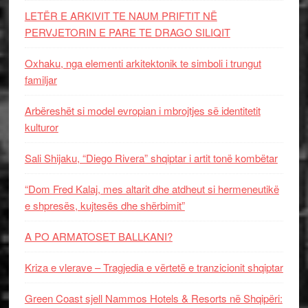
LETËR E ARKIVIT TE NAUM PRIFTIT NË
PERVJETORIN E PARE TE DRAGO SILIQIT
Oxhaku, nga elementi arkitektonik te simboli i trungut
familjar
Arbëreshët si model evropian i mbrojtjes së identitetit
kulturor
Sali Shijaku, “Diego Rivera” shqiptar i artit tonë kombëtar
“Dom Fred Kalaj, mes altarit dhe atdheut si hermeneutikë
e shpresës, kujtesës dhe shërbimit”
A PO ARMATOSET BALLKANI?
Kriza e vlerave – Tragjedia e vërtetë e tranzicionit shqiptar
Green Coast sjell Nammos Hotels & Resorts në Shqipëri: