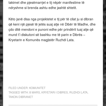
takimet dhe pjesëmarrjet e tij nëpër manifestime të
ndryshme si brenda ashtu edhe jashtë shtetit.
Këto janë disa nga projektetet e tij për të cilat ju si dibran
që keni një pjesë të jetës suaj atje në Dibër të Madhe, dhe
çdo ditë mendoni e punoni edhe për prindërit tuaj atje që
mund t’i diskutoni së bashku me të parin e Dibrës –
Kryetarin e Komunës magjistër Ruzhdi Lata.
FILED UNDER:
KOMUNITET
TAGGED WITH:
8 MARS
,
KRYETARI I DIBRES
,
RUZHDI LATA
,
TAKON DIBRANET