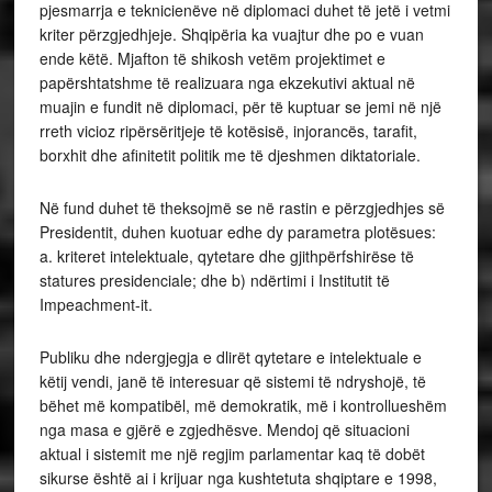
pjesmarrja e teknicienëve në diplomaci duhet të jetë i vetmi
kriter përzgjedhjeje. Shqipëria ka vuajtur dhe po e vuan
ende këtë. Mjafton të shikosh vetëm projektimet e
papërshtatshme të realizuara nga ekzekutivi aktual në
muajin e fundit në diplomaci, për të kuptuar se jemi në një
rreth vicioz ripërsëritjeje të kotësisë, injorancës, tarafit,
borxhit dhe afinitetit politik me të djeshmen diktatoriale.
Në fund duhet të theksojmë se në rastin e përzgjedhjes së
Presidentit, duhen kuotuar edhe dy parametra plotësues:
a. kriteret intelektuale, qytetare dhe gjithpërfshirëse të
statures presidenciale; dhe b) ndërtimi i Institutit të
Impeachment-it.
Publiku dhe ndergjegja e dlirët qytetare e intelektuale e
këtij vendi, janë të interesuar që sistemi të ndryshojë, të
bëhet më kompatibël, më demokratik, më i kontrollueshëm
nga masa e gjërë e zgjedhësve. Mendoj që situacioni
aktual i sistemit me një regjim parlamentar kaq të dobët
sikurse është ai i krijuar nga kushtetuta shqiptare e 1998,