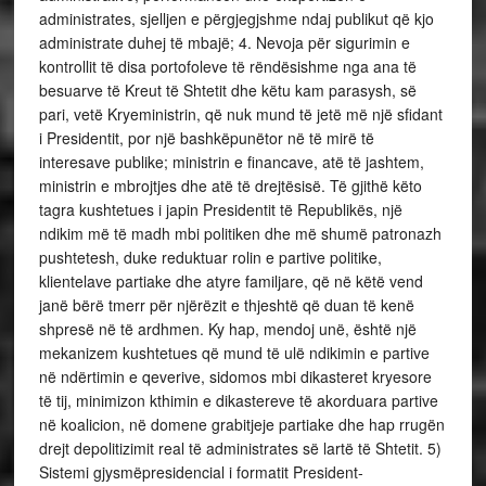
administrates, sjelljen e përgjegjshme ndaj publikut që kjo
administrate duhej të mbajë; 4. Nevoja për sigurimin e
kontrollit të disa portofoleve të rëndësishme nga ana të
besuarve të Kreut të Shtetit dhe këtu kam parasysh, së
pari, vetë Kryeministrin, që nuk mund të jetë më një sfidant
i Presidentit, por një bashkëpunëtor në të mirë të
interesave publike; ministrin e financave, atë të jashtem,
ministrin e mbrojtjes dhe atë të drejtësisë. Të gjithë këto
tagra kushtetues i japin Presidentit të Republikës, një
ndikim më të madh mbi politiken dhe më shumë patronazh
pushtetesh, duke reduktuar rolin e partive politike,
klientelave partiake dhe atyre familjare, që në këtë vend
janë bërë tmerr për njërëzit e thjeshtë që duan të kenë
shpresë në të ardhmen. Ky hap, mendoj unë, është një
mekanizem kushtetues që mund të ulë ndikimin e partive
në ndërtimin e qeverive, sidomos mbi dikasteret kryesore
të tij, minimizon kthimin e dikastereve të akorduara partive
në koalicion, në domene grabitjeje partiake dhe hap rrugën
drejt depolitizimit real të administrates së lartë të Shtetit. 5)
Sistemi gjysmëpresidencial i formatit President-