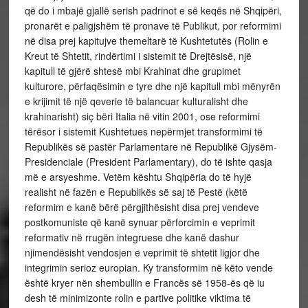
që do i mbajë gjallë serish padrinot e së keqës në Shqipëri,
pronarët e paligjshëm të pronave të Publikut, por reformimi
në disa prej kapitujve themeltarë të Kushtetutës (Rolin e
Kreut të Shtetit, rindërtimi i sistemit të Drejtësisë, një
kapitull të gjërë shtesë mbi Krahinat dhe grupimet
kulturore, përfaqësimin e tyre dhe një kapitull mbi mënyrën
e krijimit të një qeverie të balancuar kulturalisht dhe
krahinarisht) siç bëri Italia në vitin 2001, ose reformimi
tërësor i sistemit Kushtetues nepërmjet transformimi të
Republikës së pastër Parlamentare në Republikë Gjysëm-
Presidenciale (President Parlamentary), do të ishte qasja
më e arsyeshme. Vetëm kështu Shqipëria do të hyjë
realisht në fazën e Republikës së saj të Pestë (këtë
reformim e kanë bërë përgjithësisht disa prej vendeve
postkomuniste që kanë synuar përforcimin e veprimit
reformativ në rrugën integruese dhe kanë dashur
njimendësisht vendosjen e veprimit të shtetit ligjor dhe
integrimin serioz europian. Ky transformim në këto vende
është kryer nën shembullin e Francës së 1958-ës që iu
desh të minimizonte rolin e partive politike viktima të