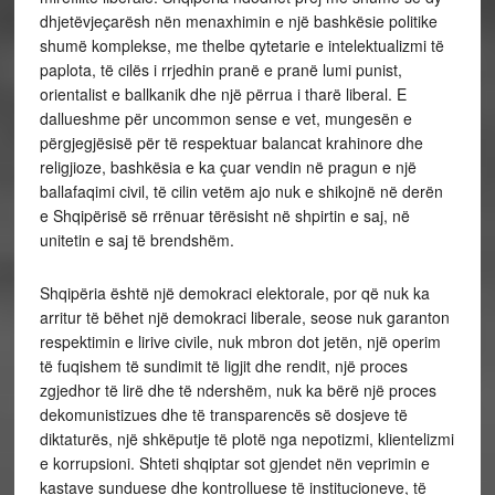
dhjetëvjeçarësh nën menaxhimin e një bashkësie politike
shumë komplekse, me thelbe qytetarie e intelektualizmi të
paplota, të cilës i rrjedhin pranë e pranë lumi punist,
orientalist e ballkanik dhe një përrua i tharë liberal. E
dallueshme për uncommon sense e vet, mungesën e
përgjegjësisë për të respektuar balancat krahinore dhe
religjioze, bashkësia e ka çuar vendin në pragun e një
ballafaqimi civil, të cilin vetëm ajo nuk e shikojnë në derën
e Shqipërisë së rrënuar tërësisht në shpirtin e saj, në
unitetin e saj të brendshëm.
Shqipëria është një demokraci elektorale, por që nuk ka
arritur të bëhet një demokraci liberale, seose nuk garanton
respektimin e lirive civile, nuk mbron dot jetën, një operim
të fuqishem të sundimit të ligjit dhe rendit, një proces
zgjedhor të lirë dhe të ndershëm, nuk ka bërë një proces
dekomunistizues dhe të transparencës së dosjeve të
diktaturës, një shkëputje të plotë nga nepotizmi, klientelizmi
e korrupsioni. Shteti shqiptar sot gjendet nën veprimin e
kastave sunduese dhe kontrolluese të institucioneve, të