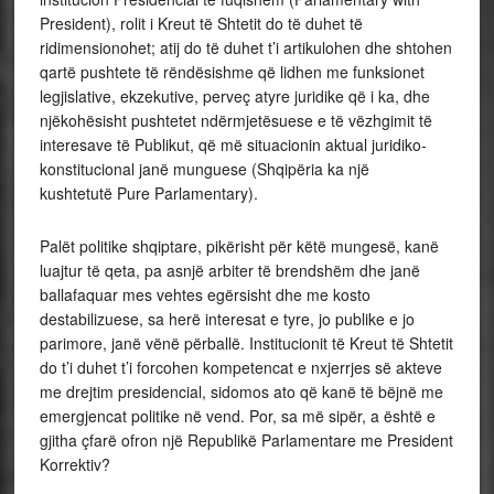
President), rolit i Kreut të Shtetit do të duhet të
ridimensionohet; atij do të duhet t’i artikulohen dhe shtohen
qartë pushtete të rëndësishme që lidhen me funksionet
legjislative, ekzekutive, perveç atyre juridike që i ka, dhe
njëkohësisht pushtetet ndërmjetësuese e të vëzhgimit të
interesave të Publikut, që më situacionin aktual juridiko-
konstitucional janë munguese (Shqipëria ka një
kushtetutë
Pure Parlamentary).
Palët politike shqiptare, pikërisht për këtë mungesë, kanë
luajtur të qeta, pa asnjë arbiter të brendshëm dhe janë
ballafaquar mes vehtes egërsisht dhe me kosto
destabilizuese, sa herë interesat e tyre, jo publike e jo
parimore, janë vënë përballë. Institucionit të Kreut të Shtetit
do t’i duhet t’i forcohen kompetencat e nxjerrjes së akteve
me drejtim presidencial, sidomos ato që kanë të bëjnë me
emergjencat politike në vend. Por, sa më sipër, a është e
gjitha çfarë ofron një Republikë Parlamentare me President
Korrektiv?