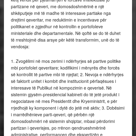
partizane në qeveri, me domosdoshmërinë e një
shkëputjeje më të madhe të interesave partiake nga
drejtimi qeveritar, me reduktimin e incentivave për
politikanet e zgjedhur në kontrollin e portofoleve
ministeriale dhe departamentale. Në qoftë se do të duhet
të rreshtojmë disa arsye për këtë transformim, unë do të
vendosja:
1. Zvogëlimi në mos zerimi i ndërhyrjes së partive politike
mbi portofolet qeveritare; kodifikimi i mënyrës dhe forcës
së kontrollit të partive mbi të njejtat; 2. Nevoja e ndërhyrjes
së faktorit unitet i kombit dhe institucionit përfaqësues i
interesave të Publikut në kompozimin e qeverisë. Në
sistemin gjysëm-presidencial kabineti do të jetë produkt i
negociatave në mes Presidentit dhe Kryeministrit, e për
rrjedhojë ky komponent i dytë do jetë më aktiv; 3. Dobësimi
i marrëdhënieve parti-qeveri, që përbën një
domosdoshmëri në sistemin shqiptar, mbasi përdorimi
partizan i qeverisjes, po rrënon qendrueshmërinë
administrative, performancen dhe ekspertizën e