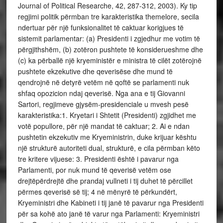
Journal of Political Researche, 42, 287-312, 2003). Ky tip
regjimi politik përmban tre karakteristika themelore, secila
ndertuar për një funksionalitet të caktuar korigjues të
sistemit parlamentar: (a) Presidenti i zgjedhur me votim të
përgjithshëm, (b) zotëron pushtete të konsiderueshme dhe
(c) ka përballë një kryeministër e ministra të cilët zotërojnë
pushtete ekzekutive dhe qeverisëse dhe mund të
qendrojnë në detyrë vetëm në qoftë se parlamenti nuk
shfaq opozicion ndaj qeverisë. Nga ana e tij Giovanni
Sartori, regjimeve gjysëm-presidenciale u mvesh pesë
karakteristika:1. Kryetari i Shtetit (Presidenti) zgjidhet me
votë popullore, për një mandat të caktuar; 2. Ai e ndan
pushtetin ekzekutiv me Kryeministrin, duke krijuar kështu
një strukturë autoriteti dual, strukturë, e cila përmban këto
tre kritere vijuese: 3. Presidenti është i pavarur nga
Parlamenti, por nuk mund të qeverisë vetëm ose
drejtëpërdrejtë dhe prandaj vullneti i tij duhet të përcillet
përmes qeverisë së tij; 4 në mënyrë të përkundërt,
Kryeministri dhe Kabineti i tij janë të pavarur nga Presidenti
për sa kohë ato janë të varur nga Parlamenti: Kryeministri