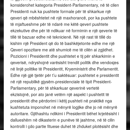
konsiderohet kategoria
President-Parliamentary, në të cilen
Presidenti nuk ka pushtete formale për të shkarkue një
qeveri që mbështetet në një maxhorancë, por ka pushtete
të mjaftueshme për të ndarë me këtë qeveri pushtete
ekzekutive dhe për të ndikuar në formimin e një qeverie të
tillë të bazuar edhe në teknicienë. Në një rast të tillë do
kishim një President që do të bashkëjetonte edhe me një
Qeveri opozitare me atë shumicë me të cilën ai zgjidhet.
Pozicioni i Presidentit dhe pushtetet e tij për shkarkimin e
qeverisë, ndryshojnë varësisht trendit politik dhe vendosjes
në linjë politike të Presidentit, Kryeministrit dhe Parlamentit.
Edhe një gjë tjetër për t’u saktësuar: pushtetet e presidentit
në një republikë gjysëm-presidenciale të tipit
President-
Parliamentary, për të shkarkuar qeverinë vertetë
ekzistojnë, por ato janë vetëm një aspekt i pushtetit të
presidentit dhe përdorimi i këtij pushteti në praktikë nga
kushtetuta imponohet në mënyrë logjike dhe jo në mënyrë
autoritare. Gjithashtu ndikimi i Presidentit bëhet krjetësisht i
dallueshëm në dikasterin e punëve të jashtme, në të cilin
kontrolli i çdo partie fituese duhet të zhduket plotësisht dhe