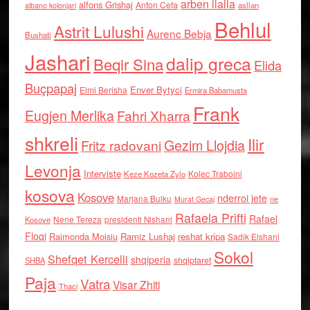
arben llalla
alfons Grishaj
Anton Cefa
asllan
albano kolonjari
Behlul
Astrit Lulushi
Aurenc Bebja
Bushati
Jashari
dalip greca
Beqir Sina
Elida
Buçpapaj
Enver Bytyci
Elmi Berisha
Ermira Babamusta
Frank
Eugjen Merlika
Fahri Xharra
shkreli
Ilir
Gezim Llojdia
Fritz radovani
Levonja
Interviste
Kolec Traboini
Keze Kozeta Zylo
kosova
Kosove
nderroi jete
Marjana Bulku
ne
Murat Gecaj
Rafaela Prifti
Rafael
Nene Tereza
Kosove
presidenti Nishani
Floqi
Raimonda Moisiu
Ramiz Lushaj
reshat kripa
Sadik Elshani
Sokol
Shefqet Kercelli
shqiperia
shqiptaret
SHBA
Paja
Vatra
Visar Zhiti
Thaci