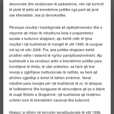
ekonomisë dhe strukturave të padukshme, nën një kontroll
të plotë të jetës së brendshme politike nga parti që janë
ose klienteliste, ose jo demokratike.
Përveçse rezultat i trashëgimisë së sipërpërmendur dhe e
veçorive që mban të ndrydhuna bota e prapambetur
sociale e kulturore shqiptare, ajo është ndër të tjera
rezultat i një kushtetute të mangët të vitit 1998, të cunguar
më tej në vitin 2008. Pra, jeta politike shqiptare është
prodhim edhe i sistemit të ngritur pamjaftueshmërisht. Ajo
kushtetutë e ka vendosur jetën e brendshme politike para
tronditjeve të thella, të cilat riciklohen, sa herë që lind
nevoja e zgjidhjeve institucionale të radhës, sa herë që
afrohen zgjedhje e duhet të bëhen emërime. Vendi
ndodhet para nevojës për një kushtetutë të re, të detajuar,
të hollësishme dhe korigjuese të sëmundjeve që po e bëjnë
të vuajë Shtetin e Shqipërinë, një kushtetute që rindërton
unitetin tone të brendshëm nacional dhe kulturorë.
Kësisoj, jo kthimi në kornizën konstitucionale të vitit 1998,