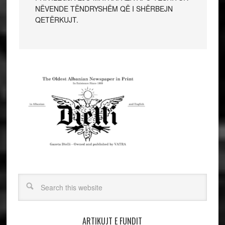
NËVENDE TËNDRYSHËM QË I SHËRBEJN
QETËRKUJT.
ARTIKUJT E FUNDIT