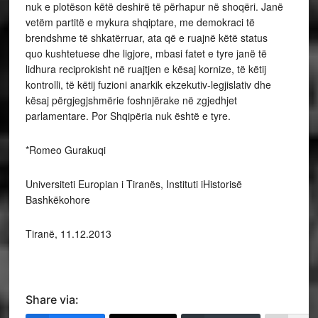
nuk e plotëson këtë deshirë të përhapur në shoqëri. Janë
vetëm partitë e mykura shqiptare, me demokraci të
brendshme të shkatërruar, ata që e ruajnë këtë
status
quo
kushtetuese dhe ligjore, mbasi fatet e tyre janë të
lidhura reciprokisht në ruajtjen e kësaj kornize, të këtij
kontrolli, të këtij fuzioni anarkik ekzekutiv-legjislativ dhe
kësaj përgjegjshmërie foshnjërake në zgjedhjet
parlamentare. Por Shqipëria nuk është e tyre.
*Romeo Gurakuqi
Universiteti Europian i Tiranës, Instituti iHistorisë
Bashkëkohore
Tiranë, 11.12.2013
Share via: