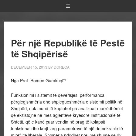
Për një Republikë të Pestë
të Shqipërisë
DECEMBER 15, 2013
BY
DGRECA
Nga Prof. Romeo Gurakuqi*/
Funksionimi i sistemit të qeverisjes, performanca,
përgjegjshmëria dhe shpjegueshmëria e sistemit politik në
Shqipëri, nuk mund të kuptohet pa analizuar marrëdhëniet
që ekzistojnë në mes agjentëve kryesore institucionalë të
Shtetit, që e kanë çuar vendin në prag të kolapsit
funksional dhe krejt larg parametrave të një demokracie të
mirëfilltë liberale. Shqipëria ndodhet prej më shumë se dy