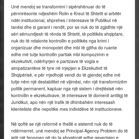
Unë mendoj se transfomimi i sipërshënuar do të
përmirësonte ndjeshëm Rolin e Kreut të Shtetit si arbitër
ndër-institucional, shprehes i interesave të Publikut në
tanësi dhe si garant i rendit, por se nuk do të zgjidhte një
sëri sëmundjesh të rënda të Shtetit, të politikës shqiptare,
nuk do të ndalonte kontrollin e politikës nga krimi i
organizuar dhe monopolet dhe mbi të gjitha do ruante
edhe më tutje kontrollin partiak mbi kompozimin e
ekzekutivit, ndërhyrjen e partizave të vogla e
simpatizantëve të tyre në rrjepjen e Ekzekutivit të
Shqipërisë, e për rrjedhojë vendi do të gjendej edhe më
tutje nëm një destabilitet në vijimësi, nën një transformizëm
politik permanent, kapluar nga një sistem i drejtësisë nën
kontrollin e ekzekutivave, të interesave të domenit antiligj të
Juridikut, apo nën një trafik të dhimbshëm interesash
klienteliste dhe nepotike mes individëve të institucioneve.
Në qoftë se një reformë e thellë e sistemit nuk do të
ndërmerret, unë mendoj se
Principal-Agency Problem
do të
jetë një fenomen që do ta shoqërojë edhe qeverisjen e