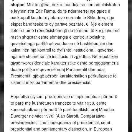
shqipe.
Mbi te gjitha, nuk e mendoja se nen administraten
e kryministrit Edir Rama, do te ndermerrej nje gjueti e
paskrupull kunder qytetareve normale te Shkodres, nga
ekipet banditeske te dy partive pozitare. 6. Një element
tjetër shumë i rëndësishëm që do të duhet të korigjohet në
rastin shqiptar është shmangia e kontrollit politik të
qeverisë nga partitë që vendosen në bashkëpunim dhe
kalimi nën një kontroll të dyfishtë institucional i qeverisë,
nga më shumë se një institucion i zgjedhur. Në republikën
gjysëm-presidenciale karakteristike është përgjegjshmëria
duale politike e qeverisë ndaj Parlamentit dhe ndaj
Presidentit, gjë që përbën karakteristiken përkufizuese të
sistemit miks parlamentar dhe presidencial.
Republika gjysem-presidenciale e implementuar për herë
të parë me kushtetutën franceze të vitit 1958, është
konceptualizuar për herë të parë teorikisht prej Maurice
Duverger në vitet 1970’ (Alan Siaroff, Comparative
presindencies: The inadequancy of presidential, semi-
presidential and parliamentary distinction,
in European