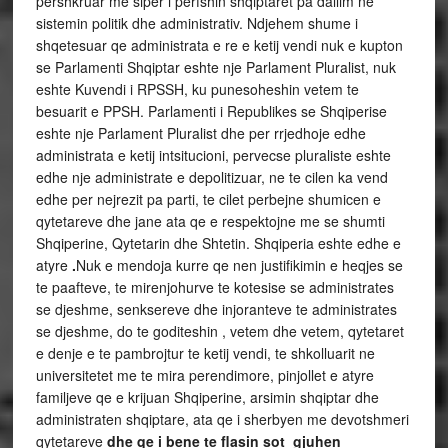
përshkruar më sipër i përfshin shqiptarët pa dallim në
sistemin politik dhe administrativ. Ndjehem shume i
shqetesuar qe administrata e re e ketij vendi nuk e kupton
se Parlamenti Shqiptar eshte nje Parlament Pluralist, nuk
eshte Kuvendi i RPSSH, ku punesoheshin vetem te
besuarit e PPSH. Parlamenti i Republikes se Shqiperise
eshte nje Parlament Pluralist dhe per rrjedhoje edhe
administrata e ketij intsitucioni, pervecse pluraliste eshte
edhe nje administrate e depolitizuar, ne te cilen ka vend
edhe per nejrezit pa parti, te cilet perbejne shumicen e
qytetareve dhe jane ata qe e respektojne me se shumti
Shqiperine, Qytetarin dhe Shtetin. Shqiperia eshte edhe e
atyre
.
Nuk e mendoja kurre qe nen justifikimin e heqjes se
te paafteve, te mirenjohurve te kotesise se administrates
se djeshme, senksereve dhe injoranteve te administrates
se djeshme, do te goditeshin , vetem dhe vetem, qytetaret
e denje e te pambrojtur te ketij vendi, te shkolluarit ne
universitetet me te mira perendimore, pinjollet e atyre
familjeve qe e krijuan Shqiperine, arsimin shqiptar dhe
administraten shqiptare, ata qe i sherbyen me devotshmeri
qytetareve
dhe qe i bene te flasin sot gjuhen