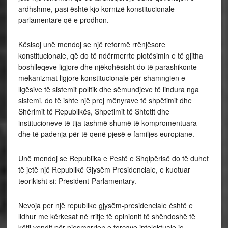
ardhshme, pasi është kjo kornizë konstitucionale
parlamentare që e prodhon.
Kësisoj unë mendoj se një reformë rrënjësore
konstitucionale, që do të ndërmerrte plotësimin e të gjitha
boshlleqeve ligjore dhe njëkohësisht do të parashikonte
mekanizmat ligjore konstitucionale për shamngien e
ligësive të sistemit politik dhe sëmundjeve të lindura nga
sistemi, do të ishte një prej mënyrave të shpëtimit dhe
Shërimit të Republikës, Shpetimit të Shtetit dhe
institucioneve të tija tashmë shumë të kompromentuara
dhe të padenja për të qenë pjesë e familjes europiane.
Unë mendoj se Republika e Pestë e Shqipërisë do të duhet
të jetë një Republikë Gjysëm Presidenciale, e kuotuar
teorikisht si: President-Parlamentary.
Nevoja per një republike gjysëm-presidenciale është e
lidhur me kërkesat në rritje të opinionit të shëndoshë të
këtij vendit për pjesmarrjen e forcave intelektuale jo