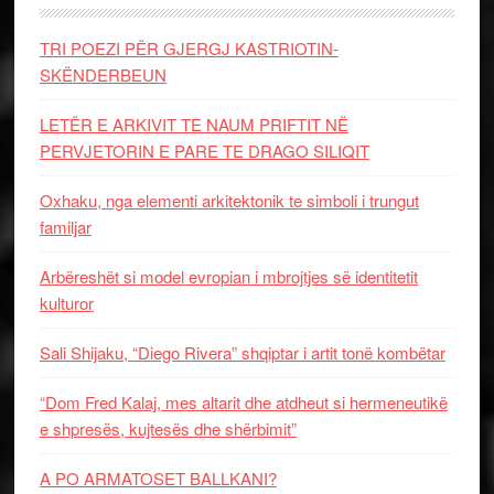
TRI POEZI PËR GJERGJ KASTRIOTIN-
SKËNDERBEUN
LETËR E ARKIVIT TE NAUM PRIFTIT NË
PERVJETORIN E PARE TE DRAGO SILIQIT
Oxhaku, nga elementi arkitektonik te simboli i trungut
familjar
Arbëreshët si model evropian i mbrojtjes së identitetit
kulturor
Sali Shijaku, “Diego Rivera” shqiptar i artit tonë kombëtar
“Dom Fred Kalaj, mes altarit dhe atdheut si hermeneutikë
e shpresës, kujtesës dhe shërbimit”
A PO ARMATOSET BALLKANI?