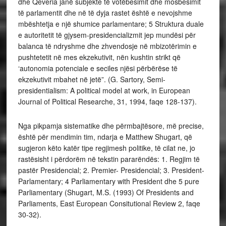
dhe Qeveria janë subjekte të votëbesimit dhe mosbesimit
të parlamentit dhe në të dyja rastet është e nevojshme
mbështetja e një shumice parlamentare; 5 Struktura duale
e autoritetit të gjysem-presidencializmit jep mundësi për
balanca të ndryshme dhe zhvendosje në mbizotërimin e
pushtetetit në mes ekzekutivit, nën kushtin strikt që
‘autonomia potenciale e seciles njësi përbërëse të
ekzekutivit mbahet në jetë”. (G. Sartory,
Semi-
presidentialism: A political model at work, in European
Journal of Political Researche, 31, 1994, faqe 128-137).
Nga pikpamja sistematike dhe përmbajtësore, më precise,
është për mendimin tim, ndarja e Matthew Shugart, që
sugjeron këto katër tipe regjimesh politike, të cilat ne, jo
rastësisht i përdorëm në tekstin pararëndës: 1. Regjim të
pastër Presidencial; 2. Premier- Presidencial; 3. President-
Parlamentary; 4 Parliamentary with President dhe 5 pure
Parliamentary (Shugart, M.S. (1993)
Of Presidents and
Parliaments,
East European Consitutional Review 2, faqe
30-32).