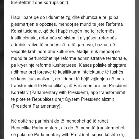
klientelizmit dhe korrupsionit).
Hapi i parë që do i duhet të zgjidhë shumica e re, jo pa
pjesmarrjen e opozitës, mendoj se mund të jetë Reforma
Konstitucionale, që do i hapë rrugën me tej reformës
institucionale, reformës së sistemit gjyqësor, reformës
administrative të ndarjes së re të qarqeve, bazuar në
veçoritë krahinore dhe kulturore. Madje, nuk mendoj se
mund të përfundohet një reformë administrative territoriale,
pa kryer një reformë kushtetuese. Klasës politike shqiptare,
ndihmar prej forcave të kualifikuara intelektuale të fushës
së konstitucionalizmit, do i duhet të bëjë zgjidhjen në mes
transformimit të Republikës, në Parlamentare me President
Korrektiv (Parlamentary with President), apo transformimit
të plotë të Republikës drejt Gjysëm Presidencializmit
(President Parlamentary).
Në qoftë se parimisht do të mendohet që të ruhet
Republika Parlamentare, ajo do të mund të transformohet
së paku në
Parlamentary with President, sepse kështu siç