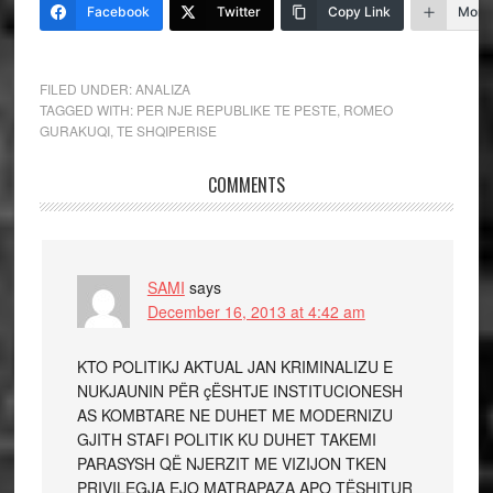
Facebook
Twitter
Copy Link
More
FILED UNDER:
ANALIZA
TAGGED WITH:
PER NJE REPUBLIKE TE PESTE
,
ROMEO
GURAKUQI
,
TE SHQIPERISE
COMMENTS
SAMI
says
December 16, 2013 at 4:42 am
KTO POLITIKJ AKTUAL JAN KRIMINALIZU E
NUKJAUNIN PËR çËSHTJE INSTITUCIONESH
AS KOMBTARE NE DUHET ME MODERNIZU
GJITH STAFI POLITIK KU DUHET TAKEMI
PARASYSH QË NJERZIT ME VIZIJON TKEN
PRIVILEGJA EJO MATRAPAZA APO TËSHITUR