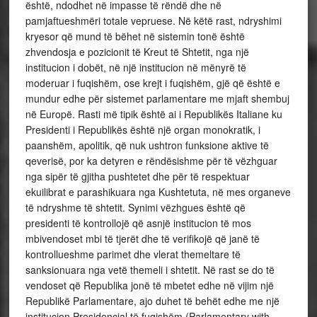
është, ndodhet në
impasse
të rëndë dhe në
pamjaftueshmëri totale vepruese. Në këtë rast, ndryshimi
kryesor që mund të bëhet në sistemin tonë është
zhvendosja e pozicionit të Kreut të Shtetit, nga një
institucion i dobët, në një institucion në mënyrë të
moderuar i fuqishëm, ose krejt i fuqishëm, gjë që është e
mundur edhe për sistemet parlamentare me mjaft shembuj
në Europë. Rasti më tipik është ai i Republikës Italiane ku
Presidenti i Republikës është një organ monokratik, i
paanshëm, apolitik, që nuk ushtron funksione aktive të
qeverisë, por ka detyren e rëndësishme për të vëzhguar
nga sipër të gjitha pushtetet dhe për të respektuar
ekuilibrat e parashikuara nga Kushtetuta, në mes organeve
të ndryshme të shtetit. Synimi vëzhgues është që
presidenti të kontrollojë që asnjë institucion të mos
mbivendoset mbi të tjerët dhe të verifikojë që janë të
kontrollueshme parimet dhe vlerat themeltare të
sanksionuara nga vetë themeli i shtetit. Në rast se do të
vendoset që Republika jonë të mbetet edhe në vijim një
Republikë Parlamentare, ajo duhet të behët edhe me një
institucion Presidencial të fuqishëm
(Parlamentary with