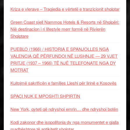
Kriza e vlerave – Tragjedia e vërtetë e tranzicionit shqiptar
Green Coast sjell Nammos Hotels & Resorts në Shqipëri:
Një destinacion i ri lifestyle merr formë në Rivierën
Shqiptare
PUEBLO (1966) / HISTORIA E SPANJOLLES NGA
VALENCIA QË PËRFUNDOI NË LUSHNJE — 29 VJET
PRITJE (1937 – 1966) TË NJË TELEFONATE NGA DY
MOTRAT
Kujtojmë sakrificën e familjes Lleshi për lirinë e Kosovës
SPAÇI NUK E MPOSHTI SHPIRTIN
New York, qyteti që ndryshoi emrin… dhe ndryshoi botën
Kodi zakonor dhe isopolifonia dy nga monumentet e gjalla
madhështore të antikitetit shqiptar