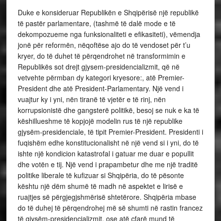
Duke e konsideruar Republikën e Shqipërisë një republikë
të pastër parlamentare, (tashmë të dalë mode e të
dekompozueme nga funksionaliteti e efikasiteti), vëmendja
jonë për reformën, nëqoftëse ajo do të vendoset për t’u
kryer, do të duhet të përqendrohet në transformimin e
Republikës sot drejt gjysem-presidencializmit, që në
vetvehte përmban dy kategori kryesore:,
atë Premier-
President dhe atë President-Parlamentary. Një vend i
vuajtur ky i yni, nën tiranë të vjetër e të rinj, nën
korrupsionistë dhe gangsterë politikë, besoj se nuk e ka të
këshillueshme të kopjojë modelin rus të një republike
gjysëm-presidenciale, të tipit Premier-President. Presidenti i
fuqishëm edhe konstitucionalisht në një vend si i yni, do të
ishte një kondicion katastrofal i gatuar me duar e popullit
dhe votën e tij. Një vend i prapambetur dhe me një traditë
politike liberale të kufizuar si Shqipëria, do të pësonte
kështu një dëm shumë të madh në aspektet e lirisë e
ruajtjes së përgjegjshmërisë shtetërore. Shqipëria mbase
do të duhej të përqendrohej më së shumti në rastin francez
të gjysëm-presidencializmit, ose atë çfarë mund të