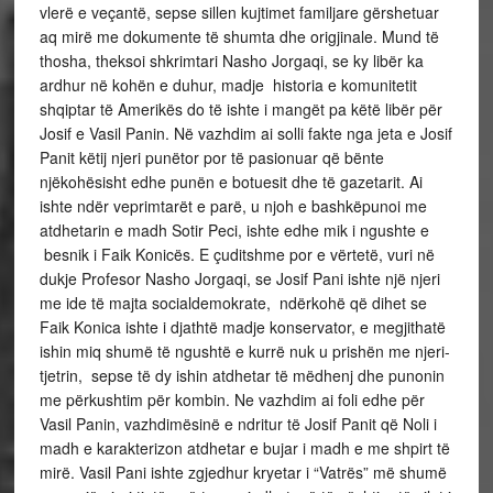
vlerë e veçantë, sepse sillen kujtimet familjare gërshetuar
aq mirë me dokumente të shumta dhe origjinale. Mund të
thosha, theksoi shkrimtari Nasho Jorgaqi, se ky libër ka
ardhur në kohën e duhur, madje historia e komunitetit
shqiptar të Amerikës do të ishte i mangët pa këtë libër për
Josif e Vasil Panin. Në vazhdim ai solli fakte nga jeta e Josif
Panit këtij njeri punëtor por të pasionuar që bënte
njëkohësisht edhe punën e botuesit dhe të gazetarit. Ai
ishte ndër veprimtarët e parë, u njoh e bashkëpunoi me
atdhetarin e madh Sotir Peci, ishte edhe mik i ngushte e
besnik i Faik Konicës. E çuditshme por e vërtetë, vuri në
dukje Profesor Nasho Jorgaqi, se Josif Pani ishte një njeri
me ide të majta socialdemokrate, ndërkohë që dihet se
Faik Konica ishte i djathtë madje konservator, e megjithatë
ishin miq shumë të ngushtë e kurrë nuk u prishën me njeri-
tjetrin, sepse të dy ishin atdhetar të mëdhenj dhe punonin
me përkushtim për kombin. Ne vazhdim ai foli edhe për
Vasil Panin, vazhdimësinë e ndritur të Josif Panit që Noli i
madh e karakterizon atdhetar e bujar i madh e me shpirt të
mirë. Vasil Pani ishte zgjedhur kryetar i “Vatrës” më shumë