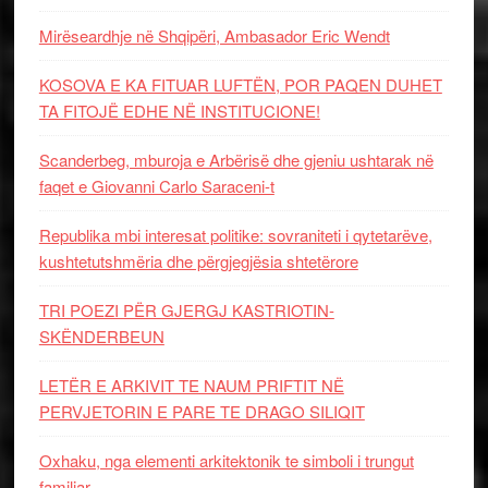
Mirëseardhje në Shqipëri, Ambasador Eric Wendt
KOSOVA E KA FITUAR LUFTËN, POR PAQEN DUHET
TA FITOJË EDHE NË INSTITUCIONE!
Scanderbeg, mburoja e Arbërisë dhe gjeniu ushtarak në
faqet e Giovanni Carlo Saraceni-t
Republika mbi interesat politike: sovraniteti i qytetarëve,
kushtetutshmëria dhe përgjegjësia shtetërore
TRI POEZI PËR GJERGJ KASTRIOTIN-
SKËNDERBEUN
LETËR E ARKIVIT TE NAUM PRIFTIT NË
PERVJETORIN E PARE TE DRAGO SILIQIT
Oxhaku, nga elementi arkitektonik te simboli i trungut
familjar