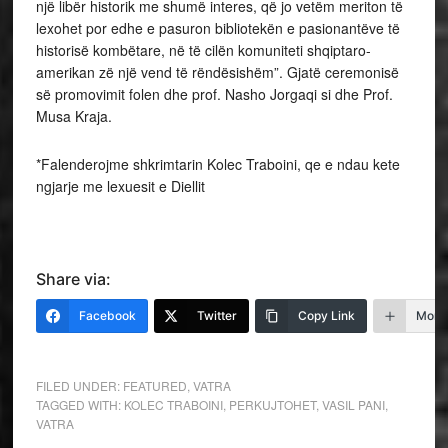
një libër historik me shumë interes, që jo vetëm meriton të
lexohet por edhe e pasuron bibliotekën e pasionantëve të
historisë kombëtare, në të cilën komuniteti shqiptaro-
amerikan zë një vend të rëndësishëm”. Gjatë ceremonisë
së promovimit folen dhe prof. Nasho Jorgaqi si dhe Prof.
Musa Kraja.
*Falenderojme shkrimtarin Kolec Traboini, qe e ndau kete
ngjarje me lexuesit e Diellit
Share via:
Facebook
Twitter
Copy Link
More
FILED UNDER:
FEATURED
,
VATRA
TAGGED WITH:
KOLEC TRABOINI
,
PERKUJTOHET
,
VASIL PANI
,
VATRA