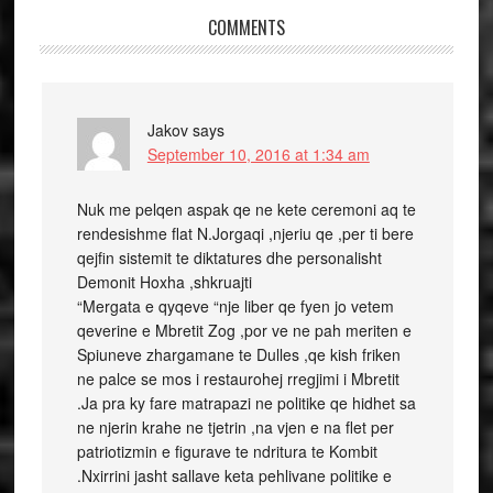
COMMENTS
Jakov
says
September 10, 2016 at 1:34 am
Nuk me pelqen aspak qe ne kete ceremoni aq te
rendesishme flat N.Jorgaqi ,njeriu qe ,per ti bere
qejfin sistemit te diktatures dhe personalisht
Demonit Hoxha ,shkruajti
“Mergata e qyqeve “nje liber qe fyen jo vetem
qeverine e Mbretit Zog ,por ve ne pah meriten e
Spiuneve zhargamane te Dulles ,qe kish friken
ne palce se mos i restaurohej rregjimi i Mbretit
.Ja pra ky fare matrapazi ne politike qe hidhet sa
ne njerin krahe ne tjetrin ,na vjen e na flet per
patriotizmin e figurave te ndritura te Kombit
.Nxirrini jasht sallave keta pehlivane politike e