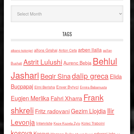
Arkiv
TAGS
arben llalla
alfons Grishaj
Anton Cefa
asllan
albano kolonjari
Behlul
Astrit Lulushi
Aurenc Bebja
Bushati
Jashari
dalip greca
Beqir Sina
Elida
Buçpapaj
Enver Bytyci
Elmi Berisha
Ermira Babamusta
Frank
Eugjen Merlika
Fahri Xharra
shkreli
Ilir
Gezim Llojdia
Fritz radovani
Levonja
Interviste
Kolec Traboini
Keze Kozeta Zylo
kosova
Kosove
nderroi jete