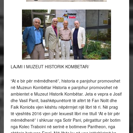
LAJMI I MUZEUT HISTORIK KOMBETAR/
“At e bir për mëmëdhenë”, historia e panjohur promovohet
në Muzeun Kombëtar Historia e panjohur promovohet në
ambientet e Muzeut Historik Kombëtar. Jeta e vepra e Josif
dhe Vasil Panit, bashkëpunëtorë të afërt të Fan Nolit dhe
Faik Konicës vjen kështu nëpërmjet një libri të ri. Në prag
të vjeshtës 2016 vjen për lexuesit libri me titull “At e bir për
mëmëdhenë” i shkruar nga Sotir Pani, përgatitur për botim
nga Kolec Traboini në serinë e botimeve Pantheon, nga