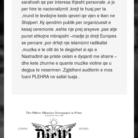
sarahosh qe per interesa thjesht personale ,e jo
per hire te nacionalizmit ,krejt te huaj per ta
,mund te levdojne kedo qeveri qe vjen e iken ne
Shqiperi .Ky qendrim publik per organizuesit e
kesaj ceremonie ,eshte nje prej arsyeve ,pse atje
punet shkojne mbrapsht –madje jo drejt Europes
se percare ,por drfejt nje islamizmi radikalist
,muzika e te cilit do te degjohet si ajo e
Nastradinit qe priste celsin e dyqanit me sharre –
dhe kete zhurme e quante muzike violine qe u
degjua te nesermen .Zgjidheni auditorin e mos
fusni PLEHRA ne sallat tuaja .