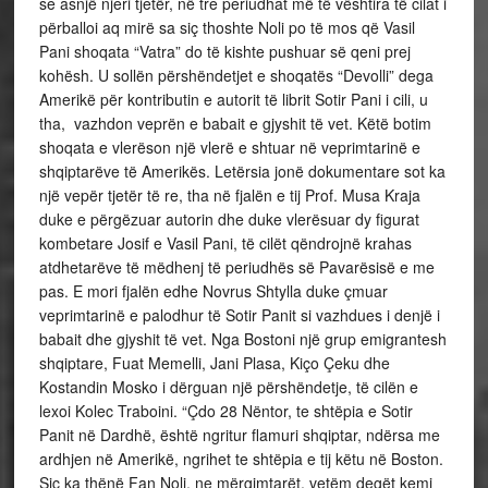
se asnjë njeri tjetër, në tre periudhat më të vështira të cilat i
përballoi aq mirë sa siç thoshte Noli po të mos që Vasil
Pani shoqata “Vatra” do të kishte pushuar së qeni prej
kohësh. U sollën përshëndetjet e shoqatës “Devolli” dega
Amerikë për kontributin e autorit të librit Sotir Pani i cili, u
tha, vazhdon veprën e babait e gjyshit të vet. Këtë botim
shoqata e vlerëson një vlerë e shtuar në veprimtarinë e
shqiptarëve të Amerikës. Letërsia jonë dokumentare sot ka
një vepër tjetër të re, tha në fjalën e tij Prof. Musa Kraja
duke e përgëzuar autorin dhe duke vlerësuar dy figurat
kombetare Josif e Vasil Pani, të cilët qëndrojnë krahas
atdhetarëve të mëdhenj të periudhës së Pavarësisë e me
pas. E mori fjalën edhe Novrus Shtylla duke çmuar
veprimtarinë e palodhur të Sotir Panit si vazhdues i denjë i
babait dhe gjyshit të vet. Nga Bostoni një grup emigrantesh
shqiptare, Fuat Memelli, Jani Plasa, Kiço Çeku dhe
Kostandin Mosko i dërguan një përshëndetje, të cilën e
lexoi Kolec Traboini. “Çdo 28 Nëntor, te shtëpia e Sotir
Panit në Dardhë, është ngritur flamuri shqiptar, ndërsa me
ardhjen në Amerikë, ngrihet te shtëpia e tij këtu në Boston.
Siç ka thënë Fan Noli, ne mërgimtarët, vetëm degët kemi