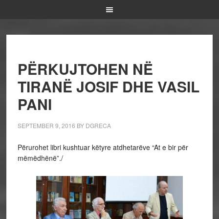
PËRKUJTOHEN NË
TIRANË JOSIF DHE VASIL
PANI
SEPTEMBER 9, 2016
BY
DGRECA
Përurohet libri kushtuar këtyre atdhetarëve “At e bir për
mëmëdhënë”./