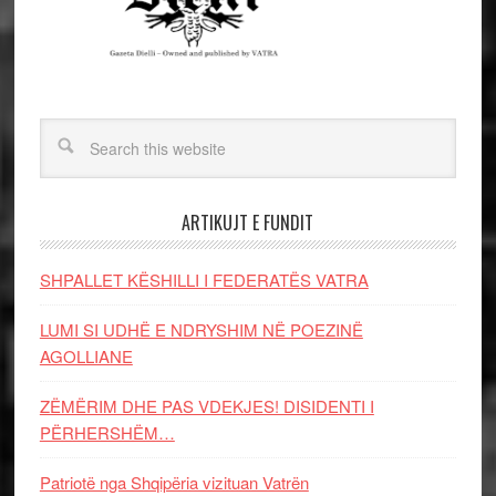
ARTIKUJT E FUNDIT
SHPALLET KËSHILLI I FEDERATËS VATRA
LUMI SI UDHË E NDRYSHIM NË POEZINË
AGOLLIANE
ZËMËRIM DHE PAS VDEKJES! DISIDENTI I
PËRHERSHËM…
Patriotë nga Shqipëria vizituan Vatrën