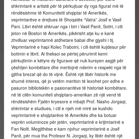
shkrimtarë e artistë për të përkujtuar dy nga figurat më të
rëndësishme të Komunitetit shqiptar të Amerikës,
veprimtarëve e drejtues të Shoqatës “Vatra” Josif e Vasil
Pani. Libri është shkruar nga i biri i Vasil Panit, Sotiri, i cili
jeton në Boston të Amerikës, pikërisht atje ku e kanë
zhvilluar veprimtarinë atdhetare babai dhe gjyshi i tij.
Veprimtarinë e hapi Kolec Traboini, i cili është kujdesur për
botimin e librit. Ai theksoi se përtej përurimit kemi
përkujtimin e këtyre dy figurave që nuk kursyen asgjë për
çështjen kombëtare dhe meritojnë nderim e respekt nga të
gjitha brezat që do të vijnë. Është një libër historik me
shumë interes, që jo vetëm meriton të lexohet por edhe e
pasuron bibliotekën e pasionantëve të historisë kombëtare,
në të cilën komuniteti shqiptaro-amerikan zë një vend të
rëndësishëm Fjalën kryesore e mbajti Prof. Nasho Jorgaqi,
shkrimtar e studiues, i cili e njeh më mirë se kushdo
veprimtarinë e shqiptarëve të Amerikës dhe ka botuar
veprën voluminoze për jetën, veprimtarinë e krijimtarinë e
Fan Nolit. Megjithëse e kam njohur veprimtarinë e Josif
Panit, për mua tha Profesor N. Jorgaqi, ky libër është një