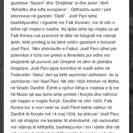
gazetave “Sazani” dhe “Drejtësia” si dhe autor i librit
“Adriatiku dhe lufta europiane” . Gjithashtu autor i plot
shkrimeve në gazetën “Dielli”. Josif Pani ishte
bashkëpunëtor i ngushtë me Faik Konicën, me të cilin e
lidhte një miqësi e madhe. Aq tipike ishte kjo miqësi sa që
Faik Konica nuk pranonte të dilte në fotografi me ndonjë
tjetër, këtë privilegj ia ka bërë vetëm gazetarit e botuesit
Josif Pani. Nën shëmbullin e Faikut, Josif Pani njihet për
polemikat e forta me greket e Amerikës por edhe me
shqiptarët që punonin për Greqinë në dëm të çështjes
shqiptare. Josif Pani jepte kontribut të madh edhe në
Federatën “Vatra” deri sa këtë veprimtari atdhetare do ta
vazhdonte i biri Vasil Pani. Në vitin 1922 kthehet në Atdhe,
në fshatin Dardhë. Është e njohur lidhja e miqësia e tij me
Hil Mosin që aso kohe ishte prefekt i Korçës dhe ndihmoi
për hapjen e rrugës Korçë -Dardhë në vitin 1929. Faik
Konica kur e mori vesh se Josif Panit kishte vdekur në
Dardhë të Korçës më 14 maj 1934, ka shkruar:“Josif Pani,
ish një shqiptar me karakter të shëndoshë, një nacionalist
me ndjenja të këthjellta, bashkëpuntor i imi i vjetër dhe një