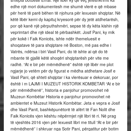
shtëpia botuese Emal. Një libër ky që veç jetëshkrimit ka
edhe një mori dokumentesh me shumë vlerë e që mbase
për herë të parë bëhen të njohura për lexuesin shqiptar. Në
këtë libër kemi dy kapituj kryesorë për dy jetë atdhetarësh,
por që kanë një përputhshmëri, sepse të dy këta kishin një
veprimtari dhe një ideal të përbashkët. Josif Pani, ky mik
për kokë i Faik Konicës, ishte ndër themeluesit e
shoqatave të para shqiptare në Boston, më pas edhe i
Vatrës, ndërsa i biri Vasil Pani, do të ishte ai që do të
mbante të gjallë këtë shoqëri shqiptarësh për vite me
radhë. “At e bir për mëmëdhenë” është një libër me plot
ngjarje jo vetëm për dy figurat e mëdha atdhetare Josif e
Vasil Pani, që shteti shqiptar i ka vlerësuar e dekoruar, por
është i m LAJMI I MUZEUT HISTORIK KOMBETAR “At e bir
për mëmëdhenë”, historia e panjohur promovohet në
Muzeun Kombëtar Historia e panjohur promovohet në
ambientet e Muzeut Historik Kombëtar. Jeta e vepra e Josif
dhe Vasil Panit, bashkëpunëtorë të afërt të Fan Nolit dhe
Faik Konicës vjen kështu nëpërmjet një libri të ri. Në prag
të vjeshtës 2016 vjen për lexuesit libri me titull “At e bir për
mëmëdhenë” i shkruar nga Sotir Pani, përgatitur për botim