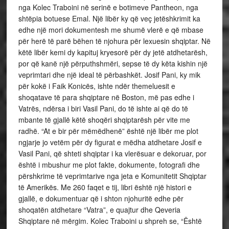
nga Kolec Traboini në serinë e botimeve Pantheon, nga
shtëpia botuese Emal. Një libër ky që veç jetëshkrimit ka
edhe një mori dokumentesh me shumë vlerë e që mbase
për herë të parë bëhen të njohura për lexuesin shqiptar. Në
këtë libër kemi dy kapituj kryesorë për dy jetë atdhetarësh,
por që kanë një përputhshmëri, sepse të dy këta kishin një
veprimtari dhe një ideal të përbashkët. Josif Pani, ky mik
për kokë i Faik Konicës, ishte ndër themeluesit e
shoqatave të para shqiptare në Boston, më pas edhe i
Vatrës, ndërsa i biri Vasil Pani, do të ishte ai që do të
mbante të gjallë këtë shoqëri shqiptarësh për vite me
radhë. “At e bir për mëmëdhenë” është një libër me plot
ngjarje jo vetëm për dy figurat e mëdha atdhetare Josif e
Vasil Pani, që shteti shqiptar i ka vlerësuar e dekoruar, por
është i mbushur me plot fakte, dokumente, fotografi dhe
përshkrime të veprimtarive nga jeta e Komunitetit Shqiptar
të Amerikës. Me 260 faqet e tij, libri është një histori e
gjallë, e dokumentuar që i shton njohuritë edhe për
shoqatën atdhetare “Vatra”, e quajtur dhe Qeveria
Shqiptare në mërgim. Kolec Traboini u shpreh se, “Është