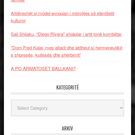
Arbëreshët si model evropian i mbrojtjes së identitetit
kulturor
Sali Shijaku, “Diego Rivera” shqiptar i artit tonë kombëtar
“Dom Fred Kalaj, mes altarit dhe atdheut si hermeneutikë
e shpresës, kujtesës dhe shërbimit”
A PO ARMATOSET BALLKANI?
KATEGORITË
Kategoritë
ARKIV