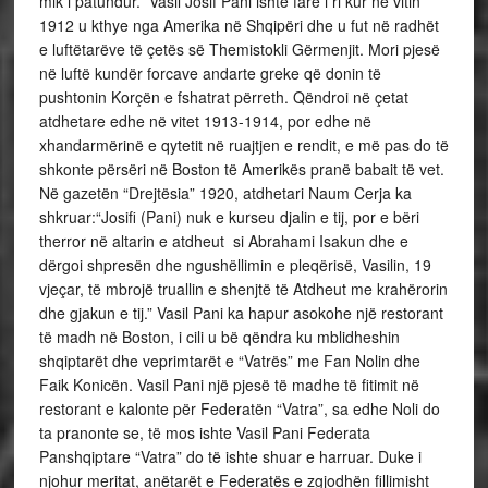
mik i patundur.” Vasil Josif Pani ishte fare i ri kur në vitin
1912 u kthye nga Amerika në Shqipëri dhe u fut në radhët
e luftëtarëve të çetës së Themistokli Gërmenjit. Mori pjesë
në luftë kundër forcave andarte greke që donin të
pushtonin Korçën e fshatrat përreth. Qëndroi në çetat
atdhetare edhe në vitet 1913-1914, por edhe në
xhandarmërinë e qytetit në ruajtjen e rendit, e më pas do të
shkonte përsëri në Boston të Amerikës pranë babait të vet.
Në gazetën “Drejtësia” 1920, atdhetari Naum Cerja ka
shkruar:“Josifi (Pani) nuk e kurseu djalin e tij, por e bëri
therror në altarin e atdheut si Abrahami Isakun dhe e
dërgoi shpresën dhe ngushëllimin e pleqërisë, Vasilin, 19
vjeçar, të mbrojë truallin e shenjtë të Atdheut me krahërorin
dhe gjakun e tij.” Vasil Pani ka hapur asokohe një restorant
të madh në Boston, i cili u bë qëndra ku mblidheshin
shqiptarët dhe veprimtarët e “Vatrës” me Fan Nolin dhe
Faik Konicën. Vasil Pani një pjesë të madhe të fitimit në
restorant e kalonte për Federatën “Vatra”, sa edhe Noli do
ta pranonte se, të mos ishte Vasil Pani Federata
Panshqiptare “Vatra” do të ishte shuar e harruar. Duke i
njohur meritat, anëtarët e Federatës e zgjodhën fillimisht