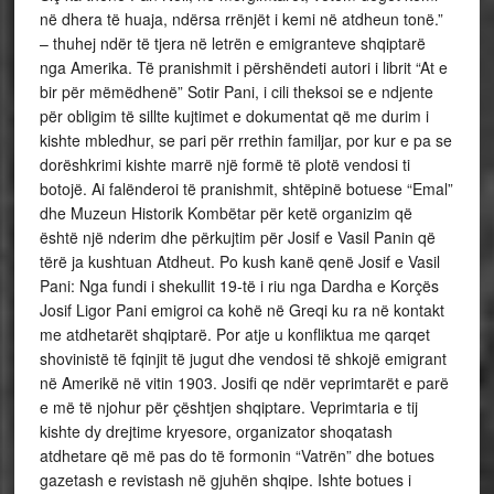
në dhera të huaja, ndërsa rrënjët i kemi në atdheun tonë.”
– thuhej ndër të tjera në letrën e emigranteve shqiptarë
nga Amerika. Të pranishmit i përshëndeti autori i librit “At e
bir për mëmëdhenë” Sotir Pani, i cili theksoi se e ndjente
për obligim të sillte kujtimet e dokumentat që me durim i
kishte mbledhur, se pari për rrethin familjar, por kur e pa se
dorëshkrimi kishte marrë një formë të plotë vendosi ti
botojë. Ai falënderoi të pranishmit, shtëpinë botuese “Emal”
dhe Muzeun Historik Kombëtar për ketë organizim që
është një nderim dhe përkujtim për Josif e Vasil Panin që
tërë ja kushtuan Atdheut. Po kush kanë qenë Josif e Vasil
Pani: Nga fundi i shekullit 19-të i riu nga Dardha e Korçës
Josif Ligor Pani emigroi ca kohë në Greqi ku ra në kontakt
me atdhetarët shqiptarë. Por atje u konfliktua me qarqet
shovinistë të fqinjit të jugut dhe vendosi të shkojë emigrant
në Amerikë në vitin 1903. Josifi qe ndër veprimtarët e parë
e më të njohur për çështjen shqiptare. Veprimtaria e tij
kishte dy drejtime kryesore, organizator shoqatash
atdhetare që më pas do të formonin “Vatrën” dhe botues
gazetash e revistash në gjuhën shqipe. Ishte botues i