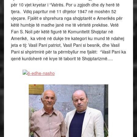
për 10 vjet kryetar i “Vatrës. Por u zgjodh dhe dy herë të
tjera. Vdiq papritur më 11 dhjetor 1947 në moshën 52
vjeçare. Fjalët e shprehura nga shqiptarët e Amerikës për
këtë humbje të madhe janë me të vërtetë prekëse. Vetë
Fan S. Noli për këtë figurë të Komunitetit Shqiptar në
Amerikë, ka vënë në dukje tre kategori ku mund të ndahej
jeta e tij: Vasil Pani patriot, Vasil Pani si besnik, dhe Vasil
Pani si shpirtmirë për ta përmbyllur me fjalët: “Vasil Pani ka
qenë kurdoherë në krye të taborit të Shqiptarizmë….