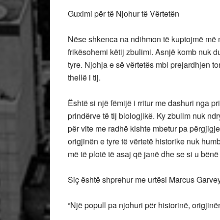
Guximi për të Njohur të Vërtetën
Nëse shkenca na ndihmon të kuptojmë më mir
frikësohemi këtij zbulimi. Asnjë komb nuk duhe
tyre. Njohja e së vërtetës mbi prejardhjen to
thellë i tij.
Është si një fëmijë i rritur me dashuri nga pri
prindërve të tij biologjikë. Ky zbulim nuk nd
për vite me radhë kishte mbetur pa përgjigje
origjinën e tyre të vërtetë historike nuk hum
më të plotë të asaj që janë dhe se si u bënë t
Siç është shprehur me urtësi Marcus Garvey
“Një popull pa njohuri për historinë, origjin