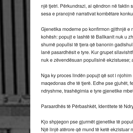
një tjetri. Përkundrazi, ai qëndron në faktin
sesa e pranojnë narrativat kombëtare konkur
Gjenetika moderne po konfirmon gjithnjë e 
kohësh: popujt e lashtë të Ballkanit nuk u z
shumë popullsi të tjera që banonin gadishul
lanë pasardhësit e tyre. Kur grupet sllavish
nuk e zëvendësuan popullsinë ekzistuese; a
Nga ky proces lindën popujt që sot i njohim 
maqedonas dhe të tjerë. Edhe pse gjuhët, fet
ndryshme, trashëgimia e tyre gjenetike mbeti
Paraardhës të Përbashkët, Identitete të Nd
Kjo shpjegon pse gjurmët gjenetike të popull
Një linjë atërore që mund të ketë ekzistua