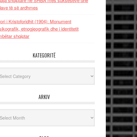
uaja shqiptare në SHBA mes sukseseve dhe
dave të së ardhmes
lori i Kristoforidhit (1904): Monument
sikografik, etnogjeografik dhe i identitetit
bëtar shqiptar
KATEGORITË
egoritë
ARKIV
iv