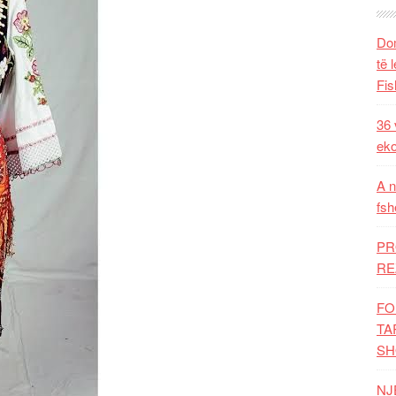
Dom
të 
Fis
36 
eko
A n
fsh
PR
RE
FO
TA
SH
NJ