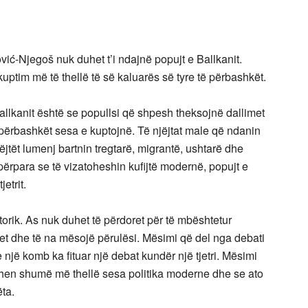
vić-Njegoš nuk duhet t’i ndajnë popujt e Ballkanit.
kuptim më të thellë të së kaluarës së tyre të përbashkët.
llkanit është se popullsi që shpesh theksojnë dallimet
përbashkët sesa e kuptojnë. Të njëjtat male që ndanin
jëjtët lumenj bartnin tregtarë, migrantë, ushtarë dhe
përpara se të vizatoheshin kufijtë modernë, popujt e
etrit.
rik. As nuk duhet të përdoret për të mbështetur
tet dhe të na mësojë përulësi. Mësimi që del nga debati
jë komb ka fituar një debat kundër një tjetri. Mësimi
trihen shumë më thellë sesa politika moderne dhe se ato
ta.