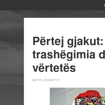
Përtej gjakut: 
trashëgimia d
vërtetës
MAY 25, 2026
BY
S P