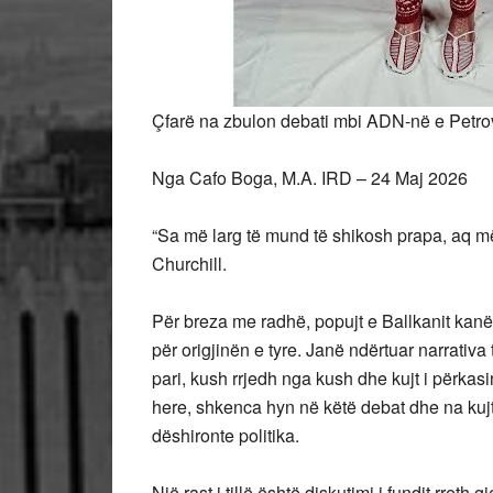
Çfarë na zbulon debati mbi ADN-në e Petrov
Nga Cafo Boga, M.A. IRD – 24 Maj 2026
“Sa më larg të mund të shikosh prapa, aq m
Churchill.
Për breza me radhë, popujt e Ballkanit kanë 
për origjinën e tyre. Janë ndërtuar narrativ
pari, kush rrjedh nga kush dhe kujt i përkasi
here, shkenca hyn në këtë debat dhe na kujto
dëshironte politika.
Një rast i tillë është diskutimi i fundit rret