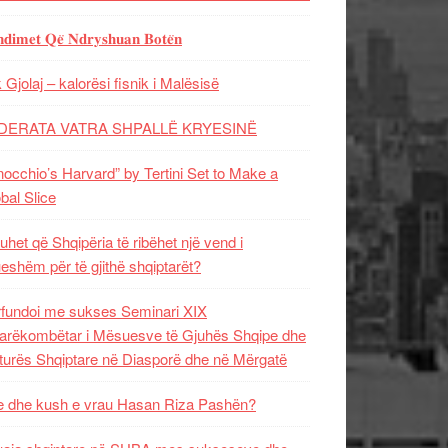
𝐝𝐢𝐦𝐞𝐭 𝐐𝐞̈ 𝐍𝐝𝐫𝐲𝐬𝐡𝐮𝐚𝐧 𝐁𝐨𝐭𝐞̈𝐧
 Gjolaj – kalorësi fisnik i Malësisë
DERATA VATRA SHPALLË KRYESINË
nocchio’s Harvard” by Tertini Set to Make a
bal Slice
uhet që Shqipëria të ribëhet një vend i
ueshëm për të gjithë shqiptarët?
fundoi me sukses Seminari XIX
rëkombëtar i Mësuesve të Gjuhës Shqipe dhe
turës Shqiptare në Diasporë dhe në Mërgatë
 dhe kush e vrau Hasan Riza Pashën?