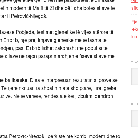
Gr
etin modern të Malit të Zi dhe që i dha botës sllave të
sfi
tar II Petrović-Njegoš.
Fja
lek
lazeze Pobjeda, testimet gjenetike të vijës atërore të
kom
 E1b1b, një prej linjave gjenetike më të lashta të
djen, pasi E1b1b lidhet zakonisht me popullsi të
ë cilave në rajon paraprin ardhjen e fiseve sllave me
Kat
e ballkanike. Disa e interpretuan rezultatin si provë se
 Të tjerë nxituan ta shpallnin atë shqiptare, ilire, greke
uzive. Në të vërtetë, rëndësia e këtij zbulimi qëndron
Ark
tia Petrović-Njegoš i përkiste një kombi modern dhe jo