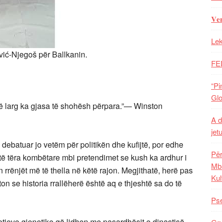
𝐕𝐞
Lek
ić-Njegoš për Ballkanin.
FE
“Pi
Glo
ë larg ka gjasa të shohësh përpara.”— Winston
A d
jet
debatuar jo vetëm për politikën dhe kufijtë, por edhe
Për
a të tëra kombëtare mbi pretendimet se kush ka ardhur i
Mba
n rrënjët më të thella në këtë rajon. Megjithatë, herë pas
Kul
n se historia rrallëherë është aq e thjeshtë sa do të
Pse
h gjetjeve gjenetike që lidhen me pasardhësit e dinastisë