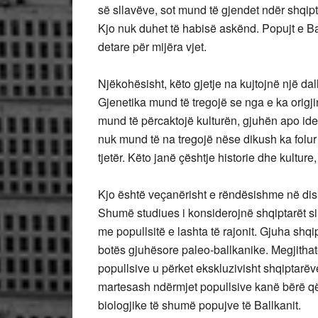
së sllavëve, sot mund të gjendet ndër shqip
Kjo nuk duhet të habisë askënd. Popujt e Bal
detare për mijëra vjet.
Njëkohësisht, këto gjetje na kujtojnë një dal
Gjenetika mund të tregojë se nga e ka origji
mund të përcaktojë kulturën, gjuhën apo iden
nuk mund të na tregojë nëse dikush ka folur 
tjetër. Këto janë çështje historie dhe kulture,
Kjo është veçanërisht e rëndësishme në disk
Shumë studiues i konsiderojnë shqiptarët si
me popullsitë e lashta të rajonit. Gjuha shqi
botës gjuhësore paleo-ballkanike. Megjithatë
popullsive u përket ekskluzivisht shqiptarë
martesash ndërmjet popullsive kanë bërë që
biologjike të shumë popujve të Ballkanit.