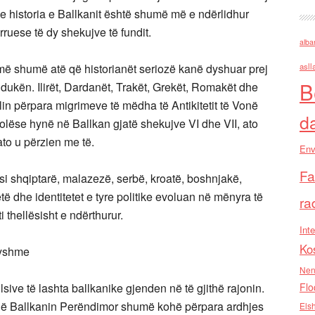
 se historia e Ballkanit është shumë më e ndërlidhur
ruese të dy shekujve të fundit.
alba
më shumë atë që historianët seriozë kanë dyshuar prej
asll
B
hdukën. Ilirët, Dardanët, Trakët, Grekët, Romakët dhe
lin përpara migrimeve të mëdha të Antikitetit të Vonë
d
tfolëse hynë në Ballkan gjatë shekujve VI dhe VII, ato
to u përzien me të.
Env
Fa
si shqiptarë, malazezë, serbë, kroatë, boshnjakë,
ë dhe identitetet e tyre politike evoluan në mënyra të
ra
 thellësisht e ndërthurur.
Inte
Ko
ryshme
Nen
sive të lashta ballkanike gjenden në të gjithë rajonin.
Flo
r në Ballkanin Perëndimor shumë kohë përpara ardhjes
Els