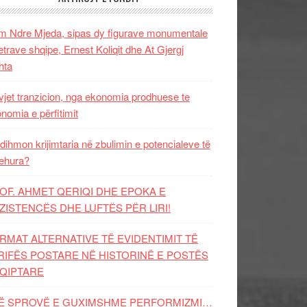
 Ndre Mjeda, sipas dy figurave monumentale
letrave shqipe, Ernest Koliqit dhe At Gjergj
hta
vjet tranzicion, nga ekonomia prodhuese te
nomia e përfitimit
dihmon krijimtaria në zbulimin e potencialeve të
ehura?
OF. AHMET QERIQI DHE EPOKA E
ZISTENCЁS DHE LUFTЁS PЁR LIRI!
RMAT ALTERNATIVE TË EVIDENTIMIT TË
RIFËS POSTARE NË HISTORINË E POSTËS
QIPTARE
Ë SPROVË E GUXIMSHME PERFORMIZMI…