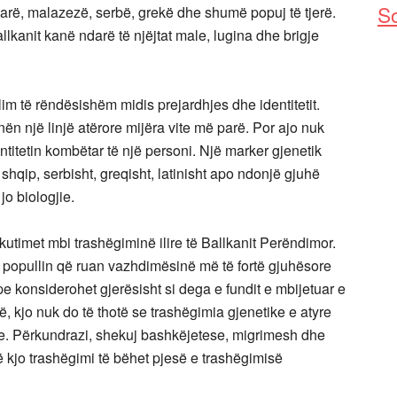
So
tarë, malazezë, serbë, grekë dhe shumë popuj të tjerë.
lkanit kanë ndarë të njëjtat male, lugina dhe brigje
lim të rëndësishëm midis prejardhjes dhe identitetit.
nën një linjë atërore mijëra vite më parë. Por ajo nuk
titetin kombëtar të një personi. Një marker gjenetik
shqip, serbisht, greqisht, latinisht apo ndonjë gjuhë
 jo biologjie.
utimet mbi trashëgiminë ilire të Ballkanit Perëndimor.
 popullin që ruan vazhdimësinë më të fortë gjuhësore
pe konsiderohet gjerësisht si dega e fundit e mbijetuar e
, kjo nuk do të thotë se trashëgimia gjenetike e atyre
ve. Përkundrazi, shekuj bashkëjetese, migrimesh dhe
 kjo trashëgimi të bëhet pjesë e trashëgimisë