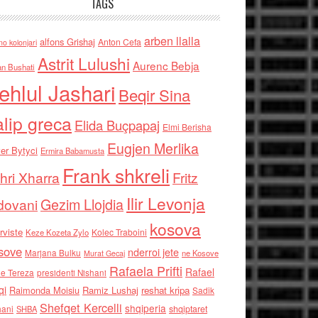
TAGS
arben llalla
alfons Grishaj
Anton Cefa
no kolonjari
Astrit Lulushi
Aurenc Bebja
an Bushati
ehlul Jashari
Beqir Sina
alip greca
Elida Buçpapaj
Elmi Berisha
Eugjen Merlika
er Bytyci
Ermira Babamusta
Frank shkreli
hri Xharra
Fritz
Ilir Levonja
Gezim Llojdia
dovani
kosova
rviste
Kolec Traboini
Keze Kozeta Zylo
sove
nderroi jete
Marjana Bulku
ne Kosove
Murat Gecaj
Rafaela Prifti
Rafael
e Tereza
presidenti Nishani
qi
Raimonda Moisiu
Ramiz Lushaj
reshat kripa
Sadik
Shefqet Kercelli
shqiperia
hani
shqiptaret
SHBA