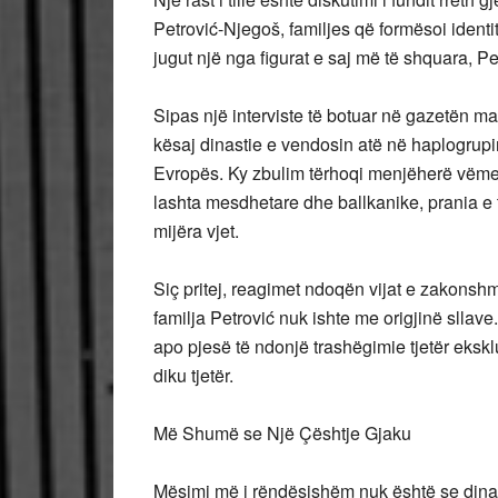
Petrović-Njegoš, familjes që formësoi identit
jugut një nga figurat e saj më të shquara, Pe
Sipas një interviste të botuar në gazetën ma
kësaj dinastie e vendosin atë në haplogrupin
Evropës. Ky zbulim tërhoqi menjëherë vëmen
lashta mesdhetare dhe ballkanike, prania e t
mijëra vjet.
Siç pritej, reagimet ndoqën vijat e zakonshm
familja Petrović nuk ishte me origjinë sllave.
apo pjesë të ndonjë trashëgimie tjetër ekskl
diku tjetër.
Më Shumë se Një Çështje Gjaku
Mësimi më i rëndësishëm nuk është se dinas