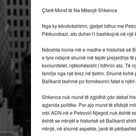
Çfarë Mund të Na Mësojë Shkenca
Nga ky këndvështrim, gjetjet lidhur me Petro
Përkundrazi, ato duhet t’i bashkojnë në një 
Ndoshta ironia më e madhe e historisë së Ba
e tyre ndajnë shumë më tepër prejardhje të 
komunitetet, njëkohësisht i lidhnin ato. Të n
familje nga një brez në tjetrin. Shumë kohë 
Ballkanit tashmë po formësonin fatet e njëri-tj
Shkenca nuk mund të zgjidhë çdo debat histo
agjenda politike. Por ajo mund të sfidojë mi
mbi ADN-në e Petrović-Njegoš nuk është se n
është se rrënjët e historisë së Ballkanit sh
rrënjë, në shumë aspekte, janë të përbashkë