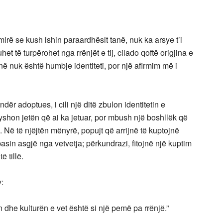
ë se kush ishin paraardhësit tanë, nuk ka arsye t’i
t të turpërohet nga rrënjët e tij, cilado qoftë origjina e
në nuk është humbje identiteti, por një afirmim më i
ndër adoptues, i cili një ditë zbulon identitetin e
ryshon jetën që ai ka jetuar, por mbush një boshllëk që
. Në të njëjtën mënyrë, popujt që arrijnë të kuptojnë
basin asgjë nga vetvetja; përkundrazi, fitojnë një kuptim
ë tillë.
:
ën dhe kulturën e vet është si një pemë pa rrënjë.”