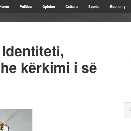
Home
Politics
Opinion
Culture
Sports
Economy
Identiteti,
he kërkimi i së