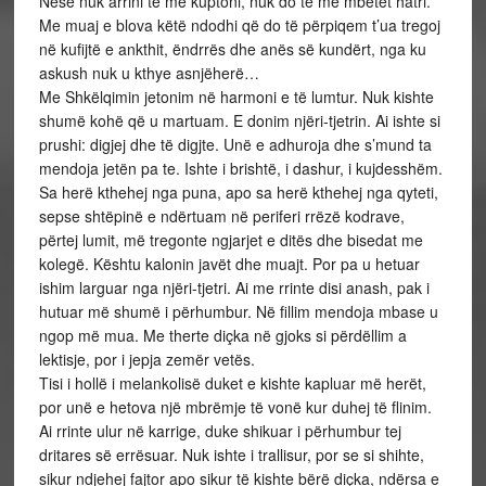
Nëse nuk arrini të më kuptoni, nuk do të me mbetet hatri.
Me muaj e blova këtë ndodhi që do të përpiqem t’ua tregoj
në kufijtë e ankthit, ëndrrës dhe anës së kundërt, nga ku
askush nuk u kthye asnjëherë…
Me Shkëlqimin jetonim në harmoni e të lumtur. Nuk kishte
shumë kohë që u martuam. E donim njëri-tjetrin. Ai ishte si
prushi: digjej dhe të digjte. Unë e adhuroja dhe s’mund ta
mendoja jetën pa te. Ishte i brishtë, i dashur, i kujdesshëm.
Sa herë kthehej nga puna, apo sa herë kthehej nga qyteti,
sepse shtëpinë e ndërtuam në periferi rrëzë kodrave,
përtej lumit, më tregonte ngjarjet e ditës dhe bisedat me
kolegë. Kështu kalonin javët dhe muajt. Por pa u hetuar
ishim larguar nga njëri-tjetri. Ai me rrinte disi anash, pak i
hutuar më shumë i përhumbur. Në fillim mendoja mbase u
ngop më mua. Me therte diçka në gjoks si përdëllim a
lektisje, por i jepja zemër vetës.
Tisi i hollë i melankolisë duket e kishte kapluar më herët,
por unë e hetova një mbrëmje të vonë kur duhej të flinim.
Ai rrinte ulur në karrige, duke shikuar i përhumbur tej
dritares së errësuar. Nuk ishte i trallisur, por se si shihte,
sikur ndjehej fajtor apo sikur të kishte bërë diçka, ndërsa e