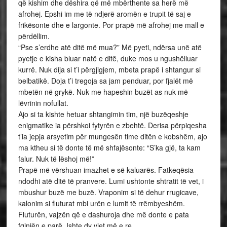
që kishim dhe dëshira që më mbërthente sa herë më
afrohej. Epshi im me të ndjerë aromën e trupit të saj e
frikësonte dhe e largonte. Por prapë më afrohej me mall e
përdëllim.
“Pse s’erdhe atë ditë më mua?” Më pyeti, ndërsa unë atë
pyetje e kisha bluar natë e ditë, duke mos u ngushëlluar
kurrë. Nuk dija si t’i përgjigjem, mbeta prapë i shtangur si
belbatikë. Doja t’i tregoja sa jam penduar, por fjalët më
mbetën në grykë. Nuk me hapeshin buzët as nuk më
lëvrinin nofullat.
Ajo si ta kishte hetuar shtangimin tim, një buzëqeshje
enigmatike ia përshkoi fytyrën e zbehtë. Derisa përpiqesha
t’ia jepja arsyetim për mungesën time ditën e kobshëm, ajo
ma ktheu si të donte të më shfajësonte: “S’ka gjë, ta kam
falur. Nuk të lëshoj më!”
Prapë më vërshuan imazhet e së kaluarës. Fatkeqësia
ndodhi atë ditë të pranvere. Lumi ushtonte shtratit të vet, i
mbushur buzë me buzë. Vraponim si të dehur rrugicave,
kalonim si fluturat mbi urën e lumit të rrëmbyeshëm.
Fluturën, vajzën që e dashuroja dhe më donte e pata
fqinjën e parë. Ishte dy vjet më e re.