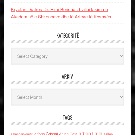
Kryetari i Vatrës Dr. Elmi Berisha zhvilloi takim në
Akademinë e Shkencave dhe të Arteve të Kosovës
KATEGORITË
Kategoritë
ARKIV
Arkiv
TAGS
arben llalla
alfons Grishaj
Anton Cefa
asllan
albano kolonjari