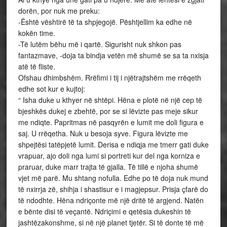
dorën, por nuk me preku:
-Është vështirë të ta shpjegojë. Pështjellim ka edhe në
kokën time.
-Të lutëm bëhu më i qartë. Sigurisht nuk shkon pas
fantazmave, -doja ta bindja vetën më shumë se sa ta nxisja
atë të fliste.
Ofshau dhimbshëm. Rrëfimi i tij i njëtrajtshëm me rrëqeth
edhe sot kur e kujtoj:
“ Isha duke u kthyer në shtëpi. Hëna e plotë në një cep të
bjeshkës dukej e zbehtë, por se si lëvizte pas meje sikur
me ndiqte. Papritmas në pasqyrën e lumit me doli figura e
saj. U rrëqetha. Nuk u besoja syve. Figura lëvizte me
shpejtësi tatëpjetë lumit. Derisa e ndiqja me tmerr gati duke
vrapuar, ajo doli nga lumi si portreti kur del nga korniza e
praruar, duke marr trajta të gjalla. Të tillë e njoha shumë
vjet më parë. Mu shtang nofulla. Edhe po të doja nuk mund
të nxirrja zë, shihja i shastisur e i magjepsur. Prisja çfarë do
të ndodhte. Hëna ndriçonte më një dritë të argjend. Natën
e bënte disi të veçantë. Ndriçimi e qetësia dukeshin të
jashtëzakonshme, si në një planet tjetër. Si të donte të më