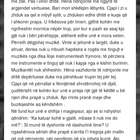
me zile. Pas i vinin dhitë. Hëna ndriçonte më ngjyrë të
argjendet verbuese. Bari mori shkëlqim lëbyrës. Cjapi i zi u
zhduk sa qel e mbyll sytë, u zhduken edhe dhitë e kuqe që
i shkonin prapa. U frikësova për tmerr, gjithë kohën me
ngriheshin mornica nëpër trup, por kur e pash se asaj kjo
gjë nuk i bëri përshtypje, atëherë edhe unë e mora veten.
Përreth dëgjohej muzikë. Vinte si jehonë e largët, duke u
afruar, derisa nuk u mbush hapësira e rogës me tingujt e
muzikës nga disa lloje instrumentesh frymore, të përziera
me instrumente e tinguj që nuk i kapja nga e kishin burimin.
Muzikantët nuk shiheshin. Hëna vazhdonte të ndriçonte me
dritë depërtuese duke ma përshkuar trupin tej për tej.
Cjapi që në përrallat e fëmijërisë shndërrohej në djall,
çuditërisht në kohën kur unë e prisja një gjë të këtillë u bë
njeri dhe prapë u zhduk. Ajo rrinte pranë meje dhe
buzëqeshte aq këndshëm .
Në fund kur unë e shihja i magjepsur, ajo se si ndryshoi
qëndrim: “Ka kaluar kohë e gjatë, mbase ti nuk me do
më?”. Si mund të dyshonte në dashurinë time? U
ngashërova sërish dhe prapë s’arrita t’i tregoja për mallin
që më gërryente, për pendimin që s’e mbyta kurrë. Ajo