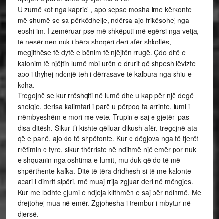
U zumë kot nga kaprici , apo sepse mosha ime kërkonte
më shumë se sa përkëdhelje, ndërsa ajo frikësohej nga
epshi im. I zemëruar pse më shkëputi më egërsi nga vetja,
të nesërmen nuk i bëra shoqëri deri afër shkollës,
megjithëse të dytë e bënim të njëjtën rrugë. Çdo ditë e
kalonim të njëjtin lumë mbi urën e drurit që shpesh lëvizte
apo i thyhej ndonjë teh i dërrasave të kalbura nga shiu e
koha.
Tregojnë se kur rrëshqiti në lumë dhe u kap për një degë
shelgje, derisa kalimtari i parë u përpoq ta arrinte, lumi i
rrëmbyeshëm e mori me vete. Trupin e saj e gjetën pas
disa ditësh. Sikur t’i kishte qëlluar dikush afër, tregojnë ata
që e panë, ajo do të shpëtonte. Kur e dëgjova nga të tjerët
rrëfimin e tyre, sikur thërriste në ndihmë një emër por nuk
e shquanin nga oshtima e lumit, mu duk që do të më
shpërthente kafka. Ditë të tëra dridhesh si të me kalonte
acari i dimrit sipëri, më muaj rrija zgjuar deri në mëngjes.
Kur me lodhte gjumi e ndjeja klithmën e saj për ndihmë. Me
drejtohej mua në emër. Zgjohesha i trembur i mbytur në
djersë.