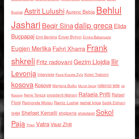
Behlul
Astrit Lulushi
Aurenc Bebja
Bushati
Jashari
dalip greca
Beqir Sina
Elida
Buçpapaj
Enver Bytyci
Elmi Berisha
Ermira Babamusta
Frank
Eugjen Merlika
Fahri Xharra
shkreli
Ilir
Gezim Llojdia
Fritz radovani
Levonja
Interviste
Kolec Traboini
Keze Kozeta Zylo
kosova
Kosove
nderroi jete
Marjana Bulku
ne
Murat Gecaj
Rafaela Prifti
Rafael
Nene Tereza
Kosove
presidenti Nishani
Floqi
Raimonda Moisiu
Ramiz Lushaj
reshat kripa
Sadik Elshani
Sokol
Shefqet Kercelli
shqiperia
shqiptaret
SHBA
Paja
Vatra
Visar Zhiti
Thaci