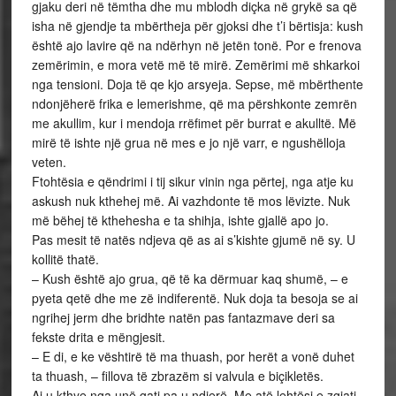
gjaku deri në tëmtha dhe mu mblodh diçka në grykë sa që
isha në gjendje ta mbërtheja për gjoksi dhe t’i bërtisja: kush
është ajo lavire që na ndërhyn në jetën tonë. Por e frenova
zemërimin, e mora vetë më të mirë. Zemërimi më shkarkoi
nga tensioni. Doja të qe kjo arsyeja. Sepse, më mbërthente
ndonjëherë frika e lemerishme, që ma përshkonte zemrën
me akullim, kur i mendoja rrëfimet për burrat e akulltë. Më
mirë të ishte një grua në mes e jo një varr, e ngushëlloja
veten.
Ftohtësia e qëndrimi i tij sikur vinin nga përtej, nga atje ku
askush nuk kthehej më. Ai vazhdonte të mos lëvizte. Nuk
më bëhej të kthehesha e ta shihja, ishte gjallë apo jo.
Pas mesit të natës ndjeva që as ai s’kishte gjumë në sy. U
kollitë thatë.
– Kush është ajo grua, që të ka dërmuar kaq shumë, – e
pyeta qetë dhe me zë indiferentë. Nuk doja ta besoja se ai
ngrihej jerm dhe bridhte natën pas fantazmave deri sa
fekste drita e mëngjesit.
– E di, e ke vështirë të ma thuash, por herët a vonë duhet
ta thuash, – fillova të zbrazëm si valvula e biçikletës.
Ai u kthye nga unë gati pa u ndjerë. Me atë lehtësi e zgjati