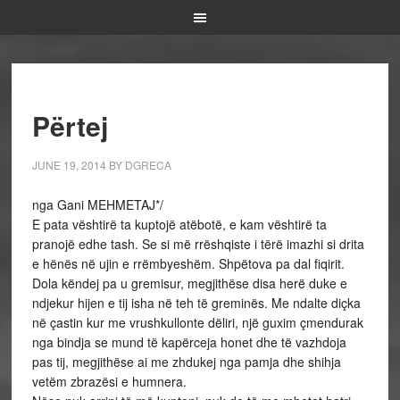
Përtej
JUNE 19, 2014
BY
DGRECA
nga Gani MEHMETAJ*/
E pata vështirë ta kuptojë atëbotë, e kam vështirë ta
pranojë edhe tash. Se si më rrëshqiste i tërë imazhi si drita
e hënës në ujin e rrëmbyeshëm. Shpëtova pa dal fiqirit.
Dola këndej pa u gremisur, megjithëse disa herë duke e
ndjekur hijen e tij isha në teh të greminës. Me ndalte diçka
në çastin kur me vrushkullonte dëliri, një guxim çmendurak
nga bindja se mund të kapërceja honet dhe të vazhdoja
pas tij, megjithëse ai me zhdukej nga pamja dhe shihja
vetëm zbrazësi e humnera.