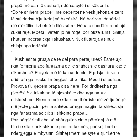
prapë më pa më dashuri, ndërsa sytë i shkëlqenin.
“Do të shihemi prapë”, me depërtoi në vesh jehona e zërit
të saj derisa hija tretej në hapësirë. Në horizont depërtoi
një rrëzëllim i zbehtë i ditës së re. Hëna u shndërrua në një
cukël reje. Mbeta i vetëm jo në rogë, por buzë lumit. Shihja
i hutuar, ndërsa ecja i shushatur. Nuk fluturoja as nuk
shihja nga lartësitë…
*
– Kush është gruaja që të del para përtej urës? Është ajo
nga fëmijëria apo fantazma që të shtihet si e dashura jote e
dikurshme? E pyeta më të kaluar lumin. E prisja, duke u
dridhur nga fresku i mëngjesit dhe frika. Mbeti i shastisur.
Provova t’u qepem prapa disa herë. Por dridhesha nga
pjerrësitë e frikshme të bjeshkëve dhe nga nata e
mistershme. Brenda meje sikur me thërriste një zë tjetër që
më jepte guxim për ta shkëputur nga magjia, ta shkëpusja
nga fantazma se cilës i shkonte prapa…
Pas përgjërimit dhe këmbënguljes sime përpiqej të më
bindte sikur nuk shkonte pas fantazmës, por kujtimet e
ndërgjegjja e mbysnin. Shihej tmerri në sytë e tij. “Lëri të