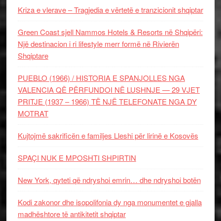
Kriza e vlerave – Tragjedia e vërtetë e tranzicionit shqiptar
Green Coast sjell Nammos Hotels & Resorts në Shqipëri:
Një destinacion i ri lifestyle merr formë në Rivierën
Shqiptare
PUEBLO (1966) / HISTORIA E SPANJOLLES NGA
VALENCIA QË PËRFUNDOI NË LUSHNJE — 29 VJET
PRITJE (1937 – 1966) TË NJË TELEFONATE NGA DY
MOTRAT
Kujtojmë sakrificën e familjes Lleshi për lirinë e Kosovës
SPAÇI NUK E MPOSHTI SHPIRTIN
New York, qyteti që ndryshoi emrin… dhe ndryshoi botën
Kodi zakonor dhe isopolifonia dy nga monumentet e gjalla
madhështore të antikitetit shqiptar