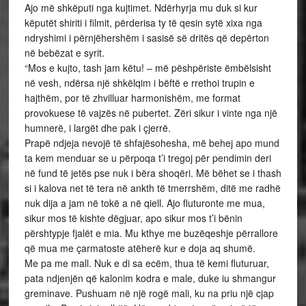
Ajo më shkëputi nga kujtimet. Ndërhyrja mu duk si kur
këputët shiriti i filmit, përderisa ty të qesin sytë xixa nga
ndryshimi i përnjëhershëm i sasisë së dritës që depërton
në bebëzat e syrit.
“Mos e kujto, tash jam këtu! – më pëshpëriste ëmbëlsisht
në vesh, ndërsa një shkëlqim i bëftë e rrethoi trupin e
hajthëm, por të zhvilluar harmonishëm, me format
provokuese të vajzës në pubertet. Zëri sikur i vinte nga një
humnerë, i largët dhe pak i çjerrë.
Prapë ndjeja nevojë të shfajësohesha, më behej apo mund
ta kem menduar se u përpoqa t’i tregoj për pendimin deri
në fund të jetës pse nuk i bëra shoqëri. Më bëhet se i thash
si i kalova net të tera në ankth të tmerrshëm, ditë me radhë
nuk dija a jam në tokë a në qiell. Ajo fluturonte me mua,
sikur mos të kishte dëgjuar, apo sikur mos t’i bënin
përshtypje fjalët e mia. Mu kthye me buzëqeshje përrallore
që mua me çarmatoste atëherë kur e doja aq shumë.
Me pa me mall. Nuk e di sa ecëm, thua të kemi fluturuar,
pata ndjenjën që kalonim kodra e male, duke iu shmangur
greminave. Pushuam në një rogë mali, ku na priu një cjap