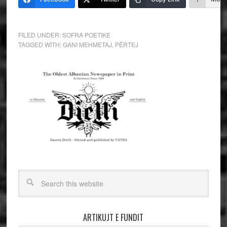
FILED UNDER:
SOFRA POETIKE
TAGGED WITH:
GANI MEHMETAJ
,
PËRTEJ
ARTIKUJT E FUNDIT