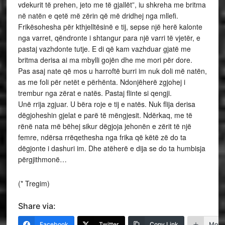
vdekurit të prehen, jeto me të gjallët”, iu shkreha me britma
në natën e qetë më zërin që më dridhej nga mllefi.
Frikësohesha për kthjelltësinë e tij, sepse një herë kalonte
nga varret, qëndronte i shtangur para një varri të vjetër, e
pastaj vazhdonte tutje. E di që kam vazhduar gjatë me
britma derisa ai ma mbylli gojën dhe me mori për dore.
Pas asaj nate që mos u harroftë burri im nuk doli më natën,
as me foli për netët e përhënta. Ndonjëherë zgjohej i
trembur nga zërat e natës. Pastaj flinte si qengji.
Unë rrija zgjuar. U bëra roje e tij e natës. Nuk flija derisa
dëgjoheshin gjelat e parë të mëngjesit. Ndërkaq, me të
rënë nata më bëhej sikur dëgjoja jehonën e zërit të një
femre, ndërsa rrëqethesha nga frika që këtë zë do ta
dëgjonte i dashuri im. Dhe atëherë e dija se do ta humbisja
përgjithmonë…
(* Tregim)
Share via:
Facebook
Twitter
Copy Link
More