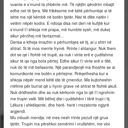
vuante e s’mund ta zhbënte më. Të njëjtin qëndrim mbajti
edhe net të tjera. Më frikësonte më këtë përhumbje si të
ishte me një këmbë në botën tjetër. Nisi të dilte natën i
vetëm nëpër kodra. E ndoqa disa net deri në kufijtë kur
s’mund t’i shkoja më prapa, më humbte sysh, më dukej
sikur përzihej më fantazmat…
Derisa e ktheja imazhin e përhumbjes së tij, ai u shtri në
shtrat. Si të mos merrte frymë. Rrinte i shtangur. Nuk them
dot se qe i ftohtë në trupë, as nuk i vinte erë e çuditshme
sikur të qe nga bota përtej. Edhe sikur t’i vinte erë e tillë,
nuk do të më befasonte. Një parandjenjë ma thoshte se ai
komunikonte me botën e përtejme. Rrëqethesha kur e
shkoja nëpër mend këtë ide të çmendur. Me kujtoheshin
rrëfime për burrat që u hynin grave në shtrat të ftohtë akull.
Nuk dridheshin dhe as nuk kërkonin nga to që t’i ngrohnin
me trupin valë. Më bëhej disi i çuditshëm i tërë trupi i tij.
Lëkura i shkëlqente, dhe herë- herë i rrezatonte ngjyrë
argjendi.
Mu mbush mendja: në mes nesh rrinte pezull një grua
tjetër. Trupin ma përshkoi zemërimi i vrullshëm, me vloi