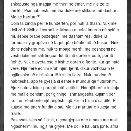
shkëpuste nga magjia me thirri në emër, me një zë të
thellë. “Pse habitesh, me tha duke më shikuar më dashuri.
Me ke harruar?”
Doja ta bindja për të kundërtën, por nuk ia thash. Nuk me
doli zëri. Shihja i çoroditur. Mbase e hetoi tmerrin në sytë e
mi, sepse prapë buzëqeshi me dashamirësi, duke iu
formuar dy gropëza në faqet që e bënin më të bukur. “Nuk
do të ndahemi më, nuk të mbajë mëri!”, më pëshpëriti në
vesh duke më shtrënguar lehtë më dorën e butë, por të
ftohtë. Nuk e pyeta pse e kishte dorën e ftohte, kur qe natë
vere. Një herë ecnim krah njëri-tjetrit, dikur vazhduam të
ngjiteshim në qiell sikur të kishim flatra. Nuk mu dha të
habitesha, apo të pyesja si është e mundur që fluturonim.
Ajo kishte vdekur para dhjetë vjetësh. Ndonjëherë e kujtoja
me mall e pendim, por gjithnjë i shmangesha kujtimit për
te: me rrëmbente një angështi që zor ta hiqja disa ditë. E
kujtoja me tmerr fundin e saj. Me t’u martuar e kujtoja më
rrallë.
Pas shastisjes së fillimit, u çmagjepsa dhe e pash me mall.
Ngashërimi mu ngjit në grykë. Me doli e kaluara jonë, afria