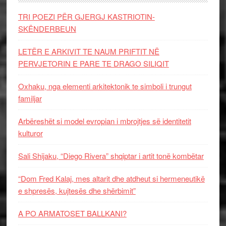
TRI POEZI PËR GJERGJ KASTRIOTIN-
SKËNDERBEUN
LETËR E ARKIVIT TE NAUM PRIFTIT NË
PERVJETORIN E PARE TE DRAGO SILIQIT
Oxhaku, nga elementi arkitektonik te simboli i trungut
familjar
Arbëreshët si model evropian i mbrojtjes së identitetit
kulturor
Sali Shijaku, “Diego Rivera” shqiptar i artit tonë kombëtar
“Dom Fred Kalaj, mes altarit dhe atdheut si hermeneutikë
e shpresës, kujtesës dhe shërbimit”
A PO ARMATOSET BALLKANI?