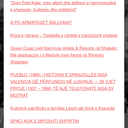
“Dom Fred Kalaj, mes altarit dhe atdheut si hermeneutikë
e shpresës, kujtesës dhe shërbimit”
A PO ARMATOSET BALLKANI?
Kriza e vlerave – Tragjedia e vërtetë e tranzicionit shqiptar
Green Coast sjell Nammos Hotels & Resorts në Shqipëri:
Një destinacion i ri lifestyle merr formë në Rivierën
Shqiptare
PUEBLO (1966) / HISTORIA E SPANJOLLES NGA
VALENCIA QË PËRFUNDOI NË LUSHNJE — 29 VJET
PRITJE (1937 – 1966) TË NJË TELEFONATE NGA DY
MOTRAT
Kujtojmë sakrificën e familjes Lleshi për lirinë e Kosovës
SPAÇI NUK E MPOSHTI SHPIRTIN