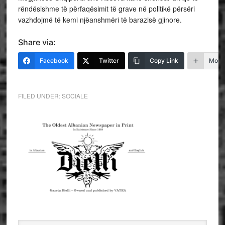
rëndësishme të përfaqësimit të grave në politikë përsëri
vazhdojmë të kemi njëanshmëri të barazisë gjinore.
Share via:
Facebook
Twitter
Copy Link
More
FILED UNDER:
SOCIALE