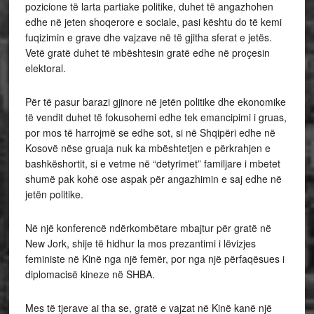
pozicione të larta partiake politike, duhet të angazhohen
edhe në jeten shoqerore e sociale, pasi kështu do të kemi
fuqizimin e grave dhe vajzave në të gjitha sferat e jetës.
Vetë gratë duhet të mbështesin gratë edhe në proçesin
elektoral.
Për të pasur barazi gjinore në jetën politike dhe ekonomike
të vendit duhet të fokusohemi edhe tek emancipimi i gruas,
por mos të harrojmë se edhe sot, si në Shqipëri edhe në
Kosovë nëse gruaja nuk ka mbështetjen e përkrahjen e
bashkëshortit, si e vetme në “detyrimet” familjare i mbetet
shumë pak kohë ose aspak për angazhimin e saj edhe në
jetën politike.
Në një konferencë ndërkombëtare mbajtur për gratë në
New Jork, shije të hidhur la mos prezantimi i lëvizjes
feministe në Kinë nga një femër, por nga një përfaqësues i
diplomacisë kineze në SHBA.
Mes të tjerave ai tha se, gratë e vajzat në Kinë kanë një