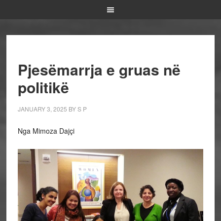
Pjesëmarrja e gruas në
politikë
JANUARY 3, 2025
BY
S P
Nga Mimoza Dajçi