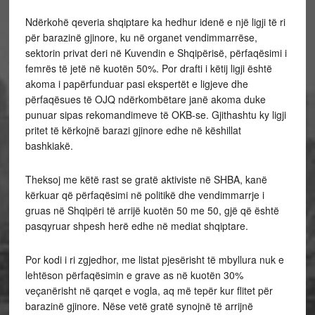
Ndërkohë qeveria shqiptare ka hedhur idenë e një ligji të ri
për barazinë gjinore, ku në organet vendimmarrëse,
sektorin privat deri në Kuvendin e Shqipërisë, përfaqësimi i
femrës të jetë në kuotën 50%. Por drafti i këtij ligji është
akoma i papërfunduar pasi ekspertët e ligjeve dhe
përfaqësues të OJQ ndërkombëtare janë akoma duke
punuar sipas rekomandimeve të OKB-se. Gjithashtu ky ligji
pritet të kërkojnë barazi gjinore edhe në këshillat
bashkiakë.
Theksoj me këtë rast se gratë aktiviste në SHBA, kanë
kërkuar që përfaqësimi në politikë dhe vendimmarrje i
gruas në Shqipëri të arrijë kuotën 50 me 50, gjë që është
pasqyruar shpesh herë edhe në mediat shqiptare.
Por kodi i ri zgjedhor, me listat pjesërisht të mbyllura nuk e
lehtëson përfaqësimin e grave as në kuotën 30%
veçanërisht në qarqet e vogla, aq më tepër kur flitet për
barazinë gjinore. Nëse vetë gratë synojnë të arrijnë