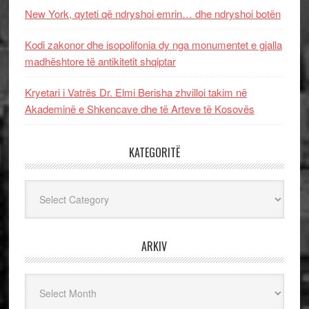
New York, qyteti që ndryshoi emrin… dhe ndryshoi botën
Kodi zakonor dhe isopolifonia dy nga monumentet e gjalla
madhështore të antikitetit shqiptar
Kryetari i Vatrës Dr. Elmi Berisha zhvilloi takim në
Akademinë e Shkencave dhe të Arteve të Kosovës
KATEGORITË
Kategoritë
ARKIV
Arkiv