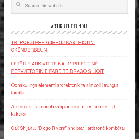
ARTIKUJT E FUNDIT
TRI POEZI PËR GJERGJ KASTRIOTIN-
SKËNDERBEUN
LETËR E ARKIVIT TE NAUM PRIFTIT NË
PERVJETORIN E PARE TE DRAGO SILIQIT
Oxhaku, nga elementi arkitektonik te simboli i trungut
familjar
Arbëreshët si model evropian i mbrojtjes së identitetit
kulturor
Sali Shijaku, “Diego Rivera” shqiptar i artit tonë kombëtar