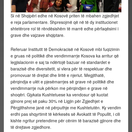
Si në Shqipëri edhe në Kosovë priten të mbahen zgjedhjet
e reja parlamentare. Shpresojmë që në të dy institucionet
shtetërore rol të rëndësishëm të marrë edhe përfaqësimi i
grave dhe vajzave shqiptare.
Referuar Institutit të Demokracisë në Kosovë mbi fuqizimin
e gruas në politikë dhe vendimmarrje Kosova ka arritur që
legjislacionin e saj ta ndërtojë bazuar në standardet e
barazisë dhe diversitetit, si vlera për të respektuar dhe
promovuar të drejtat dhe liritë e njeriut. Megjithatë,
përqindja e ulët e pjesëmarrjes së grave në politikë dhe
vendimmarrje nuk përkon me përqindjen e grave në
shoqëri. Gjykata Kushtetuese ka vendosur që kuotat
gjinore prej së paku 30% në Ligjin për Zgjedhjet e
Përgjithshme janë në përputhje me Kushtetutën. Ky vendim
erdhi pas shqyrtimit të kërkesës së Avokatit të Popullit, i cili
kishte ngritur pretendime për cënim të barazisë gjinore dhe
të drejtave zgjedhore.