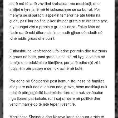
sferë më të lartë zhvillimi krahasuar me meshkujt, dhe
arritjet e tyre janë më të suksesshme se sa burrat. Por
mënyra se si paraqiti aspektin femëror në atë takim na
çuditi, pasi kur po flitej pikërisht për gratë e të drejtat e tyre,
aty mungoi zëri e prania e gruas kineze. Fakte këto që
flasin qartë mbi diferencimin e madh gjinor që ndodh në
Kinë midis gruas dhe burrit.
Gjithashtu në konferencë u fol edhe për rolin dhe fuqizimin
e gruas në botë, pasi gratë luajnë një rol kyç, jo vetëm në
familje dhe edukimin e fëmijëve, por janë edhe një zë i
fuqishëm për paqen e demokracinë në botë.
Por edhe në Shqipërinë post komuniste, nëse në familjet
shqiptare nuk ndalet dhuna ndaj grave, nëse meshkujt nuk
ndajnë përgjegjësitë bashkëshortore dhe nuk shkëputen
nga tiparet patriarkale, roli i saj si lidere në politikë dhe
vendimmarrje do të jetë tepër i vështirë.
Megjithëse Shqipëria dhe Kosova kanë shënuar arritje të