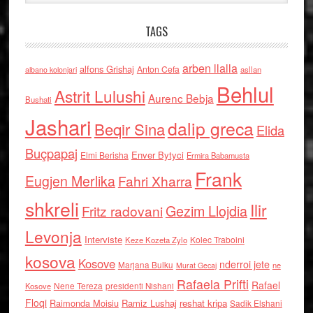
TAGS
arben llalla
alfons Grishaj
Anton Cefa
asllan
albano kolonjari
Behlul
Astrit Lulushi
Aurenc Bebja
Bushati
Jashari
dalip greca
Beqir Sina
Elida
Buçpapaj
Enver Bytyci
Elmi Berisha
Ermira Babamusta
Frank
Eugjen Merlika
Fahri Xharra
shkreli
Ilir
Gezim Llojdia
Fritz radovani
Levonja
Interviste
Kolec Traboini
Keze Kozeta Zylo
kosova
Kosove
nderroi jete
Marjana Bulku
ne
Murat Gecaj
Rafaela Prifti
Rafael
Nene Tereza
Kosove
presidenti Nishani
Floqi
Raimonda Moisiu
Ramiz Lushaj
reshat kripa
Sadik Elshani