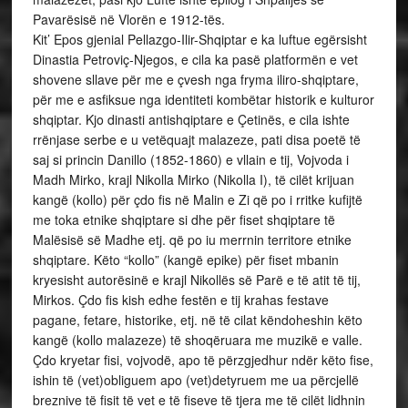
Pavarësisë në Vlorën e 1912-tës.
Kit’ Epos gjenial Pellazgo-Ilir-Shqiptar e ka luftue egërsisht
Dinastia Petroviç-Njegos, e cila ka pasë platformën e vet
shovene sllave për me e çvesh nga fryma iliro-shqiptare,
për me e asfiksue nga identiteti kombëtar historik e kulturor
shqiptar. Kjo dinasti antishqiptare e Çetinës, e cila ishte
rrënjase serbe e u vetëquajt malazeze, pati disa poetë të
saj si princin Danillo (1852-1860) e vllain e tij, Vojvoda i
Madh Mirko, krajl Nikolla Mirko (Nikolla I), të cilët krijuan
kangë (kollo) për çdo fis në Malin e Zi që po i rritke kufijtë
me toka etnike shqiptare si dhe për fiset shqiptare të
Malësisë së Madhe etj. që po iu merrnin territore etnike
shqiptare. Këto “kollo” (kangë epike) për fiset mbanin
kryesisht autorësinë e krajl Nikollës së Parë e të atit të tij,
Mirkos. Çdo fis kish edhe festën e tij krahas festave
pagane, fetare, historike, etj. në të cilat këndoheshin këto
kangë (kollo malazeze) të shoqëruara me muzikë e valle.
Çdo kryetar fisi, vojvodë, apo të përzgjedhur ndër këto fise,
ishin të (vet)obliguem apo (vet)detyruem me ua përcjellë
breznive të fisit të vet e të fiseve të tjera me të cilët lidhnin