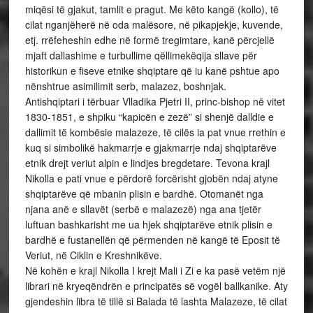
miqësi të gjakut, tamlit e pragut. Me këto kangë (kollo), të
cilat nganjëherë në oda malësore, në pikapjekje, kuvende,
etj. rrëfeheshin edhe në formë tregimtare, kanë përcjellë
mjaft dallashime e turbullime qëllimekëqija sllave për
historikun e fiseve etnike shqiptare që iu kanë pshtue apo
nënshtrue asimilimit serb, malazez, boshnjak.
Antishqiptari i tërbuar Vlladika Pjetri II, princ-bishop në vitet
1830-1851, e shpiku “kapicën e zezë” si shenjë dalldie e
dallimit të kombësie malazeze, të cilës ia pat vnue rrethin e
kuq si simbolikë hakmarrje e gjakmarrje ndaj shqiptarëve
etnik drejt veriut alpin e lindjes bregdetare. Tevona krajl
Nikolla e pati vnue e përdorë forcërisht gjobën ndaj atyne
shqiptarëve që mbanin plisin e bardhë. Otomanët nga
njana anë e sllavët (serbë e malazezë) nga ana tjetër
luftuan bashkarisht me ua hjek shqiptarëve etnik plisin e
bardhë e fustanellën që përmenden në kangë të Eposit të
Veriut, në Ciklin e Kreshnikëve.
Në kohën e krajl Nikolla I krejt Mali i Zi e ka pasë vetëm një
librari në kryeqëndrën e principatës së vogël ballkanike. Aty
gjendeshin libra të tillë si Balada të lashta Malazeze, të cilat