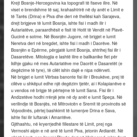
Krejt Bosnje-Hercegovina ka topografi të fiseve ilire. Në
viset e brendshme të saj, krahashtrirë në dy anët e Limit e
të Tarës (Drina) e Piva dhe deri në thellësi kah Sarajeva,
drejt brigjeve të lumit Bosnja, ishte fisi i madh ilir i
Autariatëve, paraardhësit e fisit të Hotit të Vendit në Plavë-
Gucinë e sotme. Në Bosnjën Jugore, në brigjet e lumit
Neretva deri në bregdet, ishte fisi i madh i Daorëve. Në
Bosnjën e Epërme, përgjatë lumit Bosnja, shtrihej fisi ilir i
Dasaretëve. Mitologjia e lashtë ilire e ballkanike flet për
lidhje gjaku në mes Autariatëve me Daorët e Dasaretët (e
degëzime të tyre), të cilët ishin dajë e nipa ndërveti.
Në brigjet e lumit Vërbas banonte fisi ilir i Breukëve, prej të
cilëve u shkëput edhe një degëzim tjetër, ai i Kolapianëve e
u vendos në brigje të përtejme të lumit Sana. Fisi ilir i
Andizetëve hodhi rrënjë jete në dy anët e lumit Speça. Në
verilindje të Bosnjës, në Mitrovicën e Sremit të provincës së
Vojvodinës, përtej bashkimit të lumenjve Drina e Sava,
ishte fisi ilir luftarak i Amantëve.
Gjithashtu, në kryerrjedhë fillestare të Limit, prej nga
Vermoshi alpin e në anë të lumit Piva, jetonin Ardianët. Në