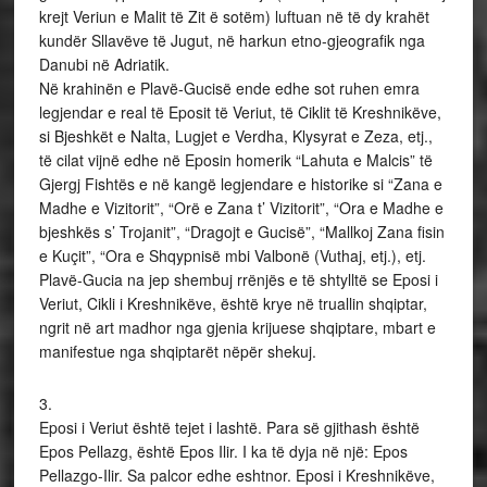
krejt Veriun e Malit të Zit ë sotëm) luftuan në të dy krahët
kundër Sllavëve të Jugut, në harkun etno-gjeografik nga
Danubi në Adriatik.
Në krahinën e Plavë-Gucisë ende edhe sot ruhen emra
legjendar e real të Eposit të Veriut, të Ciklit të Kreshnikëve,
si Bjeshkët e Nalta, Lugjet e Verdha, Klysyrat e Zeza, etj.,
të cilat vijnë edhe në Eposin homerik “Lahuta e Malcis” të
Gjergj Fishtës e në kangë legjendare e historike si “Zana e
Madhe e Vizitorit”, “Orë e Zana t’ Vizitorit”, “Ora e Madhe e
bjeshkës s’ Trojanit”, “Dragojt e Gucisë”, “Mallkoj Zana fisin
e Kuçit”, “Ora e Shqypnisë mbi Valbonë (Vuthaj, etj.), etj.
Plavë-Gucia na jep shembuj rrënjës e të shtylltë se Eposi i
Veriut, Cikli i Kreshnikëve, është krye në truallin shqiptar,
ngrit në art madhor nga gjenia krijuese shqiptare, mbart e
manifestue nga shqiptarët nëpër shekuj.
3.
Eposi i Veriut është tejet i lashtë. Para së gjithash është
Epos Pellazg, është Epos Ilir. I ka të dyja në një: Epos
Pellazgo-Ilir. Sa palcor edhe eshtnor. Eposi i Kreshnikëve,