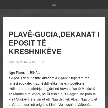
PLAVË-GUCIA,DEKANAT I
EPOSIT TË
KRESHNIKËVE
MAY 15, 2014
BY
DGRECA
Nga Ramiz LUSHAJ/
1-Eposi i Veriut është Akademia e parë Shqiptare me
lartësi epokale, madhështi jetike, laryshi poetike e
rrëfimtare, me shtrirje të gjërë në treva e fise të Malësisë
së Madhe e të Vogël, në Rrafshin e Dukagjinit, në pothuaj
krejt Shqipërinë e Veriut etj. Nga deti tek Alpet. Nga brigjet
e Vardarit deri në brigjet e Limit, Vermoshit e Valbonës.