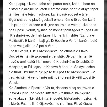
Këta popuj, sikurse edhe shqiptarët etnik, kanë mbetë në
histori e gjallojnë në jetën e sotme edhe për një arsye tepër
të thjeshtë e tejet madhore: kanë pasë eposet e tyre.
Sigurisht, edhe plavë-guciasit e hershëm e të sotëm kanë
mbijetuar qëndrestar e dinjitar në trojet e veta etnike edhe
nga Eposi i Veriut, qyshse në kohnat pellazgo-ilire, nga Cikli
i Kreshnikëve, deri tek Eposi Homerik i Fishtës “Lahuta e
Malësisë”. E kanë mbajt gjallë Eposin e Veriut, kanë mbetë
edhe vet gjallë në Alpet e Veriut.
Eposi i Veriut, Cikli i Kreshnikëve, në etnosin e Plavë-
Gucisë është një akademi e trefishtë: Së parit, ishte një
trevë e amfiteatër i luftimeve të Kreshnikëve të lashtë, të
Mesjetës, të Rilindjes, të Kohëve Moderne. Së dyti, është
një truall i krijimit të një pjese të Eposit të Kreshnikëve. Së
treti, është një vend i mësimit ndër brezni të këtij Eposi të
Veriut.
Kjo Akademi e Eposit të Veriut, dekania e saj në trevën e
Plavë-Gucisë, përveçse luftëtarë kreshnikë, ka nxjerrë
edhe akademikë, shkrimtarë, poetë, historianë, muzikantë,
piktorë. Pas trollit të Gjakovës me rrethina, Plavë-Gucia