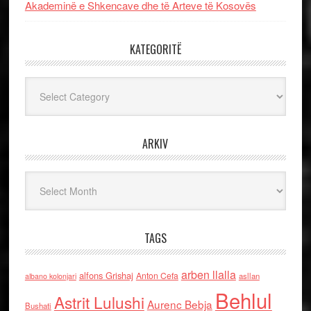
Akademinë e Shkencave dhe të Arteve të Kosovës
KATEGORITË
Kategoritë
ARKIV
Arkiv
TAGS
arben llalla
alfons Grishaj
Anton Cefa
asllan
albano kolonjari
Behlul
Astrit Lulushi
Aurenc Bebja
Bushati