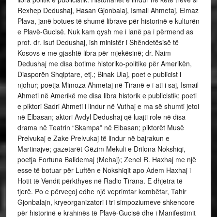
Rexhep Dedushaj, Hasan Gjonbalaj, Ismail Ahmetaj, Elmaz
Plava, janë botues të shumë librave për historinë e kulturën
e Plavë-Gucisë. Nuk kam qysh me i lanë pa i përmend as
prof. dr. Isuf Dedushaj, ish ministër i Shëndetësisë të
Kosovs e me gjashtë libra për mjekësinë; dr. Naim
Dedushaj me disa botime historiko-politike për Amerikën,
Diasporën Shqiptare, etj.; Binak Ulaj, poet e publicist i
njohur; poetja Mimoza Ahmetaj në Tiranë e i ati i saj, Ismail
Ahmeti në Amerikë me disa libra historik e publicistik; poeti
e piktori Sadri Ahmeti i lindur në Vuthaj e ma së shumti jetoi
në Elbasan; aktori Avdyl Dedushaj që luajti role në disa
drama në Teatrin “Skampa” në Elbasan; piktorët Musë
Prelvukaj e Zake Prelvukaj të lindur në bajrakun e
Martinajve; gazetarët Gëzim Mekuli e Drilona Nokshiqi,
poetja Fortuna Balidemaj (Mehaj); Zenel R. Haxhaj me një
esse të botuar për Luftën e Nokshiqit apo Adem Haxhaj i
Hotit të Vendit përkthyes në Radio Tirana. E dhjetra të
tjerë. Po e përveçoj edhe një veprimtar kombëtar, Tahir
Gjonbalajn, kryeorganizatori i tri simpoziumeve shkencore
për historinë e krahinës të Plavë-Gucisë dhe i Manifestimit