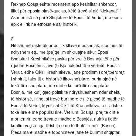
Rexhep Qosja është recensent apo këshilltar shkencor,
flitet për eposin plavë-gucias, këtë trevë si një “dekanat” i
Akademisë së parë Shqiptare të Eposit të Veriut, me epos
epik e lirik në etnosin e saj historik.
2.
Në shumë raste aktor politik sllavë e boshnjak, studiues të
ndryshëm etj., me (pa)qëllim shkruajnë sikur Eposi
Shqiptar i Kreshnikëve paska për vrellë Boshnjakët e për
rrjedhë Bosnjën sllave (!) Kjo nuk është e vërtetë. Eposi i
Veriut, edhe Cikli i Kreshnikëve, janë prodhim i drejtpërdrejt
i shpirtit, talentit e historisë iliro-shqiptare, burimojnë në
tokë iliro-shqiptare, me etni e kulturë iliro-shqiptare.
Bosnja, me kufij gjeo-politik të ndryshueshëm ndër shekuj
të historisë, njihet si trevë burimore e një pjesë të madhe të
Eposit të Veriut, kryesisht Ciklit të Kreshnikëve, e cila ishte
tokë ilire e me popullsi ilire. Vet lumi Bosnja, prej të cilit e
mori emrin edhe treva e madhe e Bosnjës, nuk ka tjetër
kuptim veçse nga ilirishtja e do të thotë “lumë” (Boson).
Pjesa ma e madhe e toponimeve janë të burimit shqiptar.