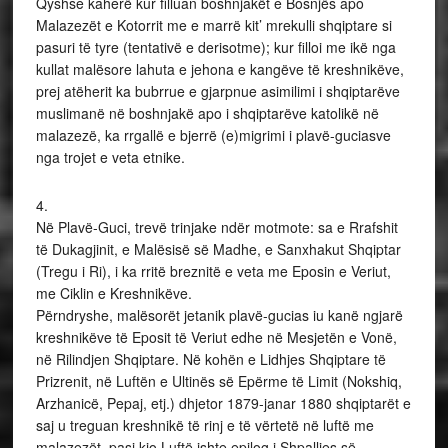
Qyshse kaherë kur filluan boshnjakët e Bosnjës apo
Malazezët e Kotorrit me e marrë kit’ mrekulli shqiptare si
pasuri të tyre (tentativë e derisotme); kur filloi me ikë nga
kullat malësore lahuta e jehona e kangëve të kreshnikëve,
prej atëherit ka bubrrue e gjarpnue asimilimi i shqiptarëve
muslimanë në boshnjakë apo i shqiptarëve katolikë në
malazezë, ka rrgallë e bjerrë (e)migrimi i plavë-guciasve
nga trojet e veta etnike.
4.
Në Plavë-Guci, trevë trinjake ndër motmote: sa e Rrafshit
të Dukagjinit, e Malësisë së Madhe, e Sanxhakut Shqiptar
(Tregu i Ri), i ka rritë breznitë e veta me Eposin e Veriut,
me Ciklin e Kreshnikëve.
Përndryshe, malësorët jetanik plavë-gucias iu kanë ngjarë
kreshnikëve të Eposit të Veriut edhe në Mesjetën e Vonë,
në Rilindjen Shqiptare. Në kohën e Lidhjes Shqiptare të
Prizrenit, në Luftën e Ultinës së Epërme të Limit (Nokshiq,
Arzhanicë, Pepaj, etj.) dhjetor 1879-janar 1880 shqiptarët e
saj u treguan kreshnikë të rinj e të vërtetë në luftë me
malazezët, pasi kjo Luftë ishte epilog i Shpalljes së