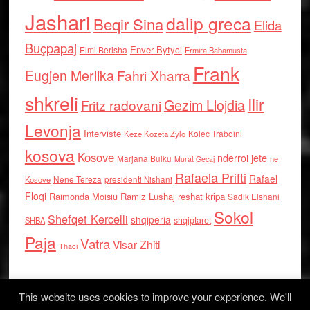
Jashari
dalip greca
Beqir Sina
Elida
Buçpapaj
Enver Bytyci
Elmi Berisha
Ermira Babamusta
Frank
Eugjen Merlika
Fahri Xharra
shkreli
Ilir
Gezim Llojdia
Fritz radovani
Levonja
Interviste
Kolec Traboini
Keze Kozeta Zylo
kosova
Kosove
nderroi jete
Marjana Bulku
ne
Murat Gecaj
Rafaela Prifti
Rafael
Nene Tereza
Kosove
presidenti Nishani
Floqi
Raimonda Moisiu
Ramiz Lushaj
reshat kripa
Sadik Elshani
Sokol
Shefqet Kercelli
shqiperia
shqiptaret
SHBA
Paja
Vatra
Visar Zhiti
Thaci
This website uses cookies to improve your experience. We'll