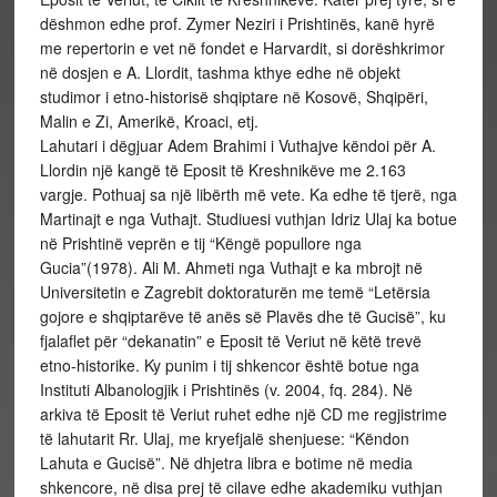
dëshmon edhe prof. Zymer Neziri i Prishtinës, kanë hyrë
me repertorin e vet në fondet e Harvardit, si dorëshkrimor
në dosjen e A. Llordit, tashma kthye edhe në objekt
studimor i etno-historisë shqiptare në Kosovë, Shqipëri,
Malin e Zi, Amerikë, Kroaci, etj.
Lahutari i dëgjuar Adem Brahimi i Vuthajve këndoi për A.
Llordin një kangë të Eposit të Kreshnikëve me 2.163
vargje. Pothuaj sa një libërth më vete. Ka edhe të tjerë, nga
Martinajt e nga Vuthajt. Studiuesi vuthjan Idriz Ulaj ka botue
në Prishtinë veprën e tij “Këngë popullore nga
Gucia”(1978). Ali M. Ahmeti nga Vuthajt e ka mbrojt në
Universitetin e Zagrebit doktoraturën me temë “Letërsia
gojore e shqiptarëve të anës së Plavës dhe të Gucisë”, ku
fjalaflet për “dekanatin” e Eposit të Veriut në këtë trevë
etno-historike. Ky punim i tij shkencor është botue nga
Instituti Albanologjik i Prishtinës (v. 2004, fq. 284). Në
arkiva të Eposit të Veriut ruhet edhe një CD me regjistrime
të lahutarit Rr. Ulaj, me kryefjalë shenjuese: “Këndon
Lahuta e Gucisë”. Në dhjetra libra e botime në media
shkencore, në disa prej të cilave edhe akademiku vuthjan