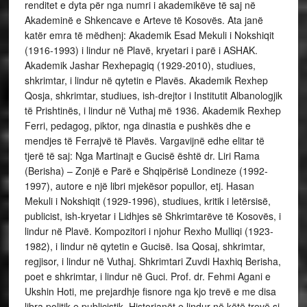
renditet e dyta për nga numri i akademikëve të saj në
Akademinë e Shkencave e Arteve të Kosovës. Ata janë
katër emra të mëdhenj: Akademik Esad Mekuli i Nokshiqit
(1916-1993) i lindur në Plavë, kryetari i parë i ASHAK.
Akademik Jashar Rexhepagiq (1929-2010), studiues,
shkrimtar, i lindur në qytetin e Plavës. Akademik Rexhep
Qosja, shkrimtar, studiues, ish-drejtor i Institutit Albanologjik
të Prishtinës, i lindur në Vuthaj më 1936. Akademik Rexhep
Ferri, pedagog, piktor, nga dinastia e pushkës dhe e
mendjes të Ferrajvë të Plavës. Vargavijnë edhe elitar të
tjerë të saj: Nga Martinajt e Gucisë është dr. Liri Rama
(Berisha) – Zonjë e Parë e Shqipërisë Londineze (1992-
1997), autore e një libri mjekësor popullor, etj. Hasan
Mekuli i Nokshiqit (1929-1996), studiues, kritik i letërsisë,
publicist, ish-kryetar i Lidhjes së Shkrimtarëve të Kosovës, i
lindur në Plavë. Kompozitori i njohur Rexho Mulliqi (1923-
1982), i lindur në qytetin e Gucisë. Isa Qosaj, shkrimtar,
regjisor, i lindur në Vuthaj. Shkrimtari Zuvdi Haxhiq Berisha,
poet e shkrimtar, i lindur në Guci. Prof. dr. Fehmi Agani e
Ukshin Hoti, me prejardhje fisnore nga kjo trevë e me disa
libra politik e publicistik. Historianët e lindur në këtë trevë si