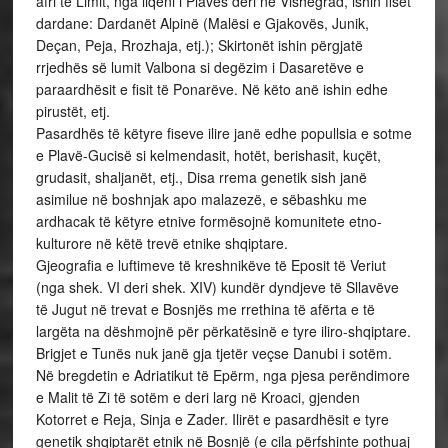
afri të Limit, nga liqeni i Plavës deri në Vishegrad, ishin fiset
dardane: Dardanët Alpinë (Malësi e Gjakovës, Junik,
Deçan, Peja, Rrozhaja, etj.); Skirtonët ishin përgjatë
rrjedhës së lumit Valbona si degëzim i Dasaretëve e
paraardhësit e fisit të Ponarëve. Në këto anë ishin edhe
pirustët, etj.
Pasardhës të këtyre fiseve ilire janë edhe popullsia e sotme
e Plavë-Gucisë si kelmendasit, hotët, berishasit, kuçët,
grudasit, shaljanët, etj., Disa rrema genetik sish janë
asimilue në boshnjak apo malazezë, e sëbashku me
ardhacak të këtyre etnive formësojnë komunitete etno-
kulturore në këtë trevë etnike shqiptare.
Gjeografia e luftimeve të kreshnikëve të Eposit të Veriut
(nga shek. VI deri shek. XIV) kundër dyndjeve të Sllavëve
të Jugut në trevat e Bosnjës me rrethina të afërta e të
largëta na dëshmojnë për përkatësinë e tyre iliro-shqiptare.
Brigjet e Tunës nuk janë gja tjetër veçse Danubi i sotëm.
Në bregdetin e Adriatikut të Epërm, nga pjesa perëndimore
e Malit të Zi të sotëm e deri larg në Kroaci, gjenden
Kotorret e Reja, Sinja e Zader. Ilirët e pasardhësit e tyre
genetik shqiptarët etnik në Bosnjë (e cila përfshinte pothuaj