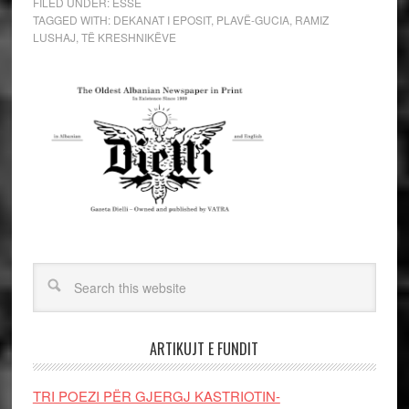
FILED UNDER:
ESSE
TAGGED WITH:
DEKANAT I EPOSIT
,
PLAVË-GUCIA
,
RAMIZ
LUSHAJ
,
TË KRESHNIKËVE
ARTIKUJT E FUNDIT
TRI POEZI PËR GJERGJ KASTRIOTIN-