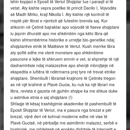
ishin kopjaci e Eposit të Veriut Shqiptar tue i paraqit si të
vetat. Aty kishte vepra poetike të princit Danilo I, Vojvodës
së Madh Mirko, krajl Nikolla I. Aty kishte një kontroll të
rreptë për librat e njerëzit që futeshin brenda saj. Kur
shkonin në Çetinë bajraktar apo vojvodë të fiseve shqiptare
iu jepnin dhuratë apo me shkëmbim nga këto libra që
kishin shtrembërime historike e urrejtje bio-genetike ndaj
shqiptarëve etnik të Malësive të Veriut. Kush merrke libra
aty qoftë edhe me vlerë monetare apo shkëmbime
pasunore e lejke të shkruem emnin e vet, si shprehje të një
dashamirësie ndaj malazezëve apo shenjë mbrojtjeje në
ekspedita e luftëra të ndërmarra prej tyre në trevat etnike
shqiptare. Shembulli i librarisë krajlnore të Çetinës tregon
se në një krahinë si Plavë-Gucia, ku nuk ka një librari me
libra, revista e gazeta në gjuhën shqipe ka me shkue duke
u asimilue etnia e saj shqiptare (!)
Shfaqje të kësaj trashëgimie akademike të pashembullt të
Eposit Shqiptar të Veriut, ma e pasura nga brezat e për
brezat, vijnë deri në kohnat moderne edhe në vise të
Plavë-Gucisë, në përballje me asimilimin malazez, serbë e
boshnjak, me mbijetesë në epokën dixhitale të internetit e