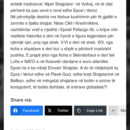
artistik tradicional “Alpet Shqiptare” në Vuthaj, në të cilat
përherë ka pas vend e rend edhe Eposi i Veriut.
Në përmbyllje deshta me lëshue kushtrimin për të gjallët e
zemrës e fjalës shqipe: Nëse Cikli i Kreshnikëve,
vazhdimtar vrell e rrjedhë i Eposit Pellazgo-Ilir, u krijue mbi
realitete historike e deri në frymë e figura legjendare për
njëmijë vjet, prej nga shek. V-VI e deri në shek. XIV, nga
koha e shpatave e deri kur u shpik e përdorë masivisht
pushka. E prapë jetoi nga Koha e Skënderbeut e deri tek
Lufta e NATO-s në Kosovën dardane e euro-atlantike.
Eposi na e ka mbajt Etnosin Shqiptar. A do të mbijetojnë ky
Epos i Veriut edhe në Plavë-Guci, edhe krejt Shqiptarinë në
Ballkan, edhe në mërgatat shqiptare në botën e sotme të
kompjuterit, të botës dixhitale, të erërave globaliste?!
Share via:
Facebook
Twitter
Copy Link
More