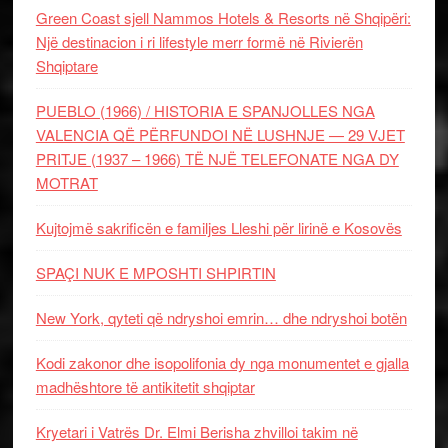
Green Coast sjell Nammos Hotels & Resorts në Shqipëri:
Një destinacion i ri lifestyle merr formë në Rivierën
Shqiptare
PUEBLO (1966) / HISTORIA E SPANJOLLES NGA
VALENCIA QË PËRFUNDOI NË LUSHNJE — 29 VJET
PRITJE (1937 – 1966) TË NJË TELEFONATE NGA DY
MOTRAT
Kujtojmë sakrificën e familjes Lleshi për lirinë e Kosovës
SPAÇI NUK E MPOSHTI SHPIRTIN
New York, qyteti që ndryshoi emrin… dhe ndryshoi botën
Kodi zakonor dhe isopolifonia dy nga monumentet e gjalla
madhështore të antikitetit shqiptar
Kryetari i Vatrës Dr. Elmi Berisha zhvilloi takim në