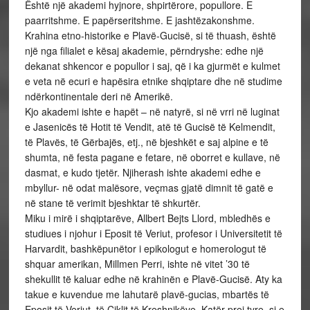
Është një akademi hyjnore, shpirtërore, popullore. E
paarritshme. E papërseritshme. E jashtëzakonshme.
Krahina etno-historike e Plavë-Gucisë, si të thuash, është
një nga filialet e kësaj akademie, përndryshe: edhe një
dekanat shkencor e popullor i saj, që i ka gjurmët e kulmet
e veta në ecuri e hapësira etnike shqiptare dhe në studime
ndërkontinentale deri në Amerikë.
Kjo akademi ishte e hapët – në natyrë, si në vrri në luginat
e Jasenicës të Hotit të Vendit, atë të Gucisë të Kelmendit,
të Plavës, të Gërbajës, etj., në bjeshkët e saj alpine e të
shumta, në festa pagane e fetare, në oborret e kullave, në
dasmat, e kudo tjetër. Njiherash ishte akademi edhe e
mbyllur- në odat malësore, veçmas gjatë dimnit të gatë e
në stane të verimit bjeshktar të shkurtër.
Miku i mirë i shqiptarëve, Allbert Bejts Llord, mbledhës e
studiues i njohur i Eposit të Veriut, profesor i Universitetit të
Harvardit, bashkëpunëtor i epikologut e homerologut të
shquar amerikan, Millmen Perri, ishte në vitet ’30 të
shekullit të kaluar edhe në krahinën e Plavë-Gucisë. Aty ka
takue e kuvendue me lahutarë plavë-gucias, mbartës të
Eposit të Veriut, të Ciklit të Kreshnikëve. Katër prej tyre, si e