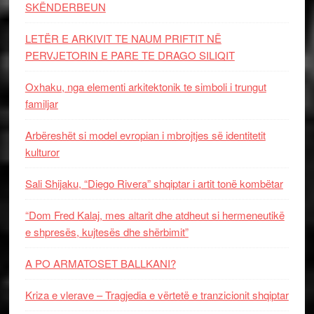
SKËNDERBEUN
LETËR E ARKIVIT TE NAUM PRIFTIT NË
PERVJETORIN E PARE TE DRAGO SILIQIT
Oxhaku, nga elementi arkitektonik te simboli i trungut
familjar
Arbëreshët si model evropian i mbrojtjes së identitetit
kulturor
Sali Shijaku, “Diego Rivera” shqiptar i artit tonë kombëtar
“Dom Fred Kalaj, mes altarit dhe atdheut si hermeneutikë
e shpresës, kujtesës dhe shërbimit”
A PO ARMATOSET BALLKANI?
Kriza e vlerave – Tragjedia e vërtetë e tranzicionit shqiptar