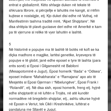
erërat e globalizmit. Këto shfaqje duken në tekste të
shkruara librore, si përcjellje e lahutës me kangë, si rrëfim
kujtese e nostalgjie, etj. Kjo duket disi edhe në Vuthaj, në
Manifestimin tashma traditë mirë, “Alpet Shqiptare”. Në
disa shtëpia të plavë-guciasve deri edhe në Amerikë e kam
pa të vjerrune si relike të vyer lahutën e lashtë.
5
Në historinë e popujve ma të lashtë të botës në koft se ka
diçka madhore e magjike, lartësi genetike, kryevepra të
popujve e të globit, janë edhe eposet e tyre të lashta (para
erës sonë) si Eposi i Gilgameshit në Babiloni
(Mesapotominë e Jugut), Eposi homerik “Iliada” e “Odisea”,
eposet indiane “Mahabharata” e “Ramajana” apo ato të
Mesjetës si Eposi Gjerman i “Nibelungëve”, Eposi Frank i
“Rolandit”, etj. Në disa sish, eposi homerik, freng etj. hyjnë
edhe shqiptarët si në luftën e Trojës, në atë kundër
normadëve në bregdetin shqiptar, etj., ashtu sikurse hyjnë
në Eposin e Veriut, tek Cikli i Kreshnikëve, luftërat e
pandaluna me Sllavët e Jugut.