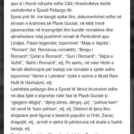
apo si i thonë ndryshe edhe Cikli i Kreshnikëve është
vazhdimësi e Eposit Pellazgo-Ilir.
Eposi ynë Ilir, me kangë epike ilire, dokumentohet edhe në
etnosin e krahinës së Plavë-Gucisë, në këtë trevë
pjesmarrëse në kryengritjet ilire kundër romakëve dhe
qëndrestare ndaj pushtimit romak të Perëndimit apo
Lindjes. Flasin legjendat, toponimet: “Maja e Vajzës”,
“Romani” (lat. Romanus–romakët), “Bregu i
Romanit”,”Çetat e Romanit”, “Guri i Romanit”, “Vajza e
Vuthit”, “Ashti i Romanit”, etj. Po ashtu, në nder Hotin e
Vendit dëshmojnë për beteja me romakët e vjetër edhe
toponimet “Varret e Latinëve” (tokë e sotme e Musli Ram
Hulit të Haxhajve), etj,
Lashtësia pellazgo-ilire e Eposit të Veriut brumohet edhe
në disa fjalë e shprehje ndër fise të Plavë-Gucisë si
“gjegjem-dëgjoj”, “djerg-zbres, dërgoj, çoj”, “pshtue kam”
në vend të “kam pshtue”, etj. etj. Dëshmi të tjera iliro-
shqiptare janë figurat e besimit popullor si Orët, Zanat,
dragojtë, etj., armët e vjetra të përdoruna në duele e fushë-
beteja, etj.