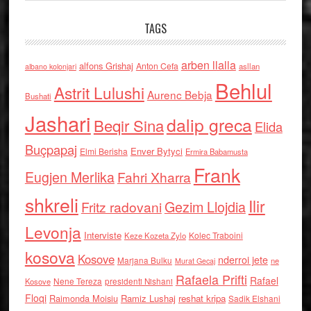
TAGS
arben llalla
alfons Grishaj
Anton Cefa
asllan
albano kolonjari
Behlul
Astrit Lulushi
Aurenc Bebja
Bushati
Jashari
dalip greca
Beqir Sina
Elida
Buçpapaj
Enver Bytyci
Elmi Berisha
Ermira Babamusta
Frank
Eugjen Merlika
Fahri Xharra
shkreli
Ilir
Gezim Llojdia
Fritz radovani
Levonja
Interviste
Kolec Traboini
Keze Kozeta Zylo
kosova
Kosove
nderroi jete
Marjana Bulku
ne
Murat Gecaj
Rafaela Prifti
Rafael
Nene Tereza
Kosove
presidenti Nishani
Floqi
Raimonda Moisiu
Ramiz Lushaj
reshat kripa
Sadik Elshani