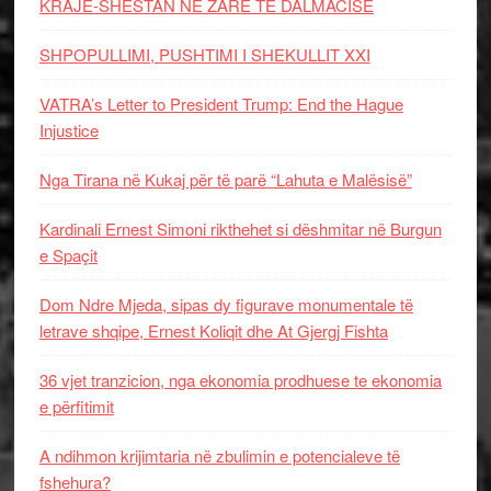
KRAJË-SHESTAN NË ZARË TË DALMACISË
SHPOPULLIMI, PUSHTIMI I SHEKULLIT XXI
VATRA’s Letter to President Trump: End the Hague
Injustice
Nga Tirana në Kukaj për të parë “Lahuta e Malësisë”
Kardinali Ernest Simoni rikthehet si dëshmitar në Burgun
e Spaçit
Dom Ndre Mjeda, sipas dy figurave monumentale të
letrave shqipe, Ernest Koliqit dhe At Gjergj Fishta
36 vjet tranzicion, nga ekonomia prodhuese te ekonomia
e përfitimit
A ndihmon krijimtaria në zbulimin e potencialeve të
fshehura?