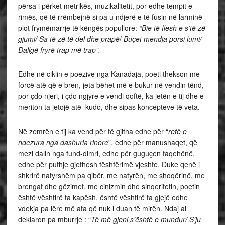
përsa i përket metrikës, muzikalitetit, por edhe tempit e
rimës, që të rrëmbejnë si pa u ndjerë e të fusin në larminë
plot frymëmarrje të këngës popullore:
“Bie të flesh e s’të zë
gjumi/ Sa të zë të del dhe prapë
/
Buçet mendja porsi lumi/
Dallgë fryrë trap më trap”.
Edhe në ciklin e poezive nga Kanadaja, poeti thekson me
forcë atë që e bren, jeta bëhet më e bukur në vendin tënd,
por çdo njeri, i çdo ngjyre e vendi qoftë, ka jetën e tij dhe e
meriton ta jetojë atë kudo, dhe sipas koncepteve të veta.
Në zemrën e tij ka vend për të gjitha edhe për “
retë e
ndezura nga dashuria rinore
”, edhe për manushaqet, që
mezi dalin nga fund-dimri, edhe për guguçen faqehënë,
edhe për puthje gjethesh fëshfërimë vjeshte. Duke qenë i
shkrirë natyrshëm pa qibër, me natyrën, me shoqërinë, me
brengat dhe gëzimet, me cinizmin dhe sinqeritetin, poetin
është vështirë ta kapësh, është vështirë ta gjejë edhe
vdekja pa lëre më ata që nuk i duan të mirën. Ndaj ai
deklaron pa mburrje : “
Të më gjeni s’është e mundur/ S’ju