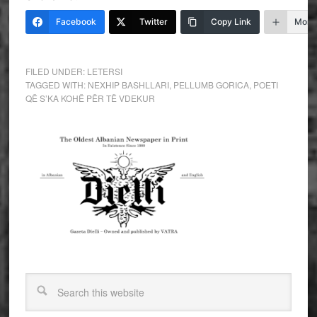
Facebook
Twitter
Copy Link
More
FILED UNDER:
LETERSI
TAGGED WITH:
NEXHIP BASHLLARI
,
PELLUMB GORICA
,
POETI
QË S’KA KOHË PËR TË VDEKUR