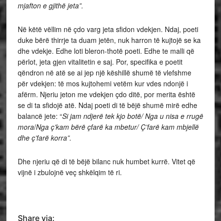
mjafton e gjithë jeta”.
Në këtë vëllim në çdo varg jeta sfidon vdekjen. Ndaj, poeti
duke bërë thirrje ta duam jetën, nuk harron të kujtojë se ka
dhe vdekje. Edhe loti bleron-thotë poeti. Edhe te malli që
përlot, jeta gjen vitalitetin e saj. Por, specifika e poetit
qëndron në atë se ai jep një këshillë shumë të vlefshme
për vdekjen: të mos kujtohemi vetëm kur vdes ndonjë i
afërm. Njeriu jeton me vdekjen çdo ditë, por merita është
se di ta sfidojë atë. Ndaj poeti di të bëjë shumë mirë edhe
balancë jete: “
Si jam ndjerë tek kjo botë/ Nga u nisa e rrugë
mora
/
Nga ç’kam bërë çfarë ka mbetur/ Ç’farë kam mbjellë
dhe ç’farë korra”.
Dhe njeriu që di të bëjë bilanc nuk humbet kurrë. Vitet që
vijnë i zbulojnë veç shkëlqim të ri.
Share via: