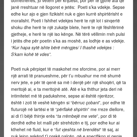
domethënës, jo vetëm për krijuesit, por për të gjithë ata që
janë rreshtuar në llogoret e jetës: Poeti s’ka vdekje. Sepse
edhe kur ajo e gjen fizikisht nuk e gjen kurrë shpirtërisht e
moralisht. Poeti i fshihet vdekjes herë te një lot i sinqertë
shoku dhe herë te një zukatje blete, herë te një fëshfërimë
gjetheje, e herë te një iso kënge. Në tërë vëllimin rreh pulsi
i jetës dhe për poetin s’ka as moshë, as lodhje e as vdekje.
“Kur hapa sytë ishte bërë mëngjes/ I thashë vdekjes :
S’kam kohë të vdes”.
Poeti nuk përpiqet të maskohet me sforcime, por ai merr
një arrati të pranueshme, për t’u mbushur me më shumë
nerv jete, e për të qenë sa më i denjë për një shoqëri, që ta
meritojë ai, e ta meritojnë atë. Atë e ka thithur jeta deri në
intimitetet më të padukshme, sepse ai është njerëzor,
është i zoti të veshë këngën si “
bërruc çobani
”, por edhe të
fluturojë në lartësi e të “
përflakë shpirtin
” me rreze diellore,
ai di t’i bëjë thirrje erës “
ta rrëmbejë me vete
”, por di të
derdhë edhe lot malli për strehëzën e tij, por edhe kur ai
kthehet në fluid, kur e “
fut vjeshta në brendësi
“ të saj, ai
nuk lejon askënd t’i prekë palcën, që e specifikon si qenie