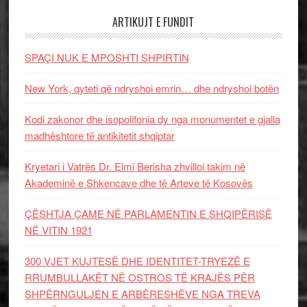
ARTIKUJT E FUNDIT
SPAÇI NUK E MPOSHTI SHPIRTIN
New York, qyteti që ndryshoi emrin… dhe ndryshoi botën
Kodi zakonor dhe isopolifonia dy nga monumentet e gjalla
madhështore të antikitetit shqiptar
Kryetari i Vatrës Dr. Elmi Berisha zhvilloi takim në
Akademinë e Shkencave dhe të Arteve të Kosovës
ÇËSHTJA ÇAME NË PARLAMENTIN E SHQIPËRISË
NË VITIN 1921
300 VJET KUJTESË DHE IDENTITET-TRYEZË E
RRUMBULLAKËT NË OSTROS TË KRAJËS PËR
SHPËRNGULJEN E ARBËRESHËVE NGA TREVA