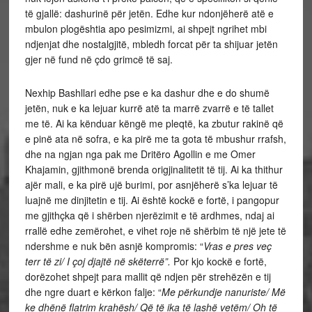
të gjallë: dashurinë për jetën. Edhe kur ndonjëherë atë e
mbulon plogështia apo pesimizmi, ai shpejt ngrihet mbi
ndjenjat dhe nostalgjitë, mbledh forcat për ta shijuar jetën
gjer në fund në çdo grimcë të saj.
Nexhip Bashllari edhe pse e ka dashur dhe e do shumë
jetën, nuk e ka lejuar kurrë atë ta marrë zvarrë e të tallet
me të. Ai ka kënduar këngë me pleqtë, ka zbutur rakinë që
e pinë ata në sofra, e ka pirë me ta gota të mbushur rrafsh,
dhe na ngjan nga pak me Dritëro Agollin e me Omer
Khajamin, gjithmonë brenda origjinalitetit të tij. Ai ka thithur
ajër mali, e ka pirë ujë burimi, por asnjëherë s’ka lejuar të
luajnë me dinjitetin e tij. Ai është kockë e fortë, i pangopur
me gjithçka që i shërben njerëzimit e të ardhmes, ndaj ai
rrallë edhe zemërohet, e vihet roje në shërbim të një jete të
ndershme e nuk bën asnjë kompromis: “
Vras e pres veç
terr të zi/ I çoj djajtë në skëterrë”.
Por kjo kockë e fortë,
dorëzohet shpejt para mallit që ndjen për strehëzën e tij
dhe ngre duart e kërkon falje: “
Me përkundje nanuriste/ Më
ke dhënë flatrim krahësh/ Që të ika të lashë vetëm/ Oh të