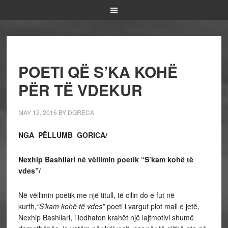
POETI QË S’KA KOHË
PËR TË VDEKUR
MAY 12, 2016
BY
DGRECA
NGA PËLLUMB GORICA/
Nexhip Bashllari në vëllimin poetik “S’kam kohë të
vdes”/
Në vëllimin poetik me një titull, të cilin do e fut në
kurth
,“S’kam kohë të vdes”
poeti i vargut plot mall e jetë,
Nexhip Bashllari, i ledhaton krahët një lajtmotivi shumë