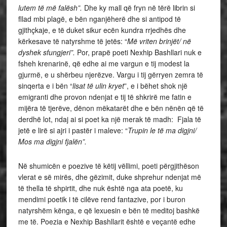
lutem të më falësh”.
Dhe ky mall që fryn në tërë librin si
fllad mbi plagë, e bën nganjëherë dhe si antipod të
gjithçkaje, e të duket sikur ecën kundra rrjedhës dhe
kërkesave të natyrshme të jetës: “
Më vriten brinjët/ në
dyshek sfungjeri”.
Por, prapë poeti Nexhip Bashllari nuk e
fsheh krenarinë, që edhe ai me vargun e tij modest la
gjurmë, e u shërbeu njerëzve. Vargu i tij gërryen zemra të
sinqerta e i bën “
lisat të ulin kryet
”, e i bëhet shok një
emigranti dhe provon ndenjat e tij të shkrirë me fatin e
mijëra të tjerëve, dënon mëkatarët dhe e bën nënën që të
derdhë lot, ndaj ai si poet ka një merak të madh: Fjala të
jetë e lirë si ajri i pastër i maleve: “
Trupin le të ma digjni/
Mos ma digjni fjalën”.
Në shumicën e poezive të këtij vëllimi, poeti përgjithëson
vlerat e së mirës, dhe gëzimit, duke shprehur ndenjat më
të thella të shpirtit, dhe nuk është nga ata poetë, ku
mendimi poetik i të cilëve rend fantazive, por i buron
natyrshëm kënga, e që lexuesin e bën të meditoj bashkë
me të. Poezia e Nexhip Bashllarit është e veçantë edhe