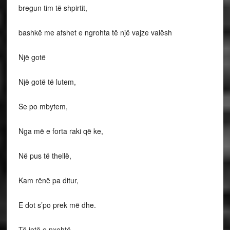
bregun tim të shpirtit,
bashkë me afshet e ngrohta të një vajze valësh
Një gotë
Një gotë të lutem,
Se po mbytem,
Nga më e forta raki që ke,
Në pus të thellë,
Kam rënë pa ditur,
E dot s’po prek më dhe.
Të jetë e nxehtë,