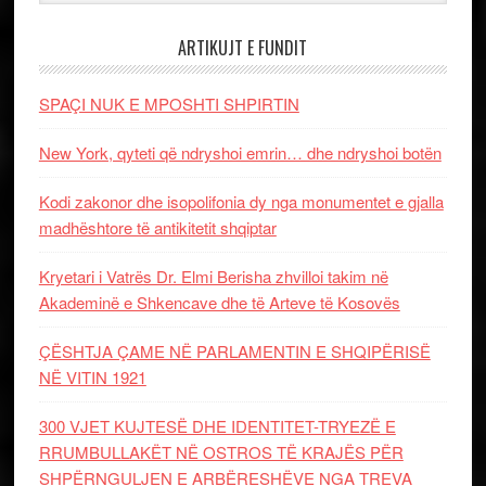
ARTIKUJT E FUNDIT
SPAÇI NUK E MPOSHTI SHPIRTIN
New York, qyteti që ndryshoi emrin… dhe ndryshoi botën
Kodi zakonor dhe isopolifonia dy nga monumentet e gjalla
madhështore të antikitetit shqiptar
Kryetari i Vatrës Dr. Elmi Berisha zhvilloi takim në
Akademinë e Shkencave dhe të Arteve të Kosovës
ÇËSHTJA ÇAME NË PARLAMENTIN E SHQIPËRISË
NË VITIN 1921
300 VJET KUJTESË DHE IDENTITET-TRYEZË E
RRUMBULLAKËT NË OSTROS TË KRAJËS PËR
SHPËRNGULJEN E ARBËRESHËVE NGA TREVA