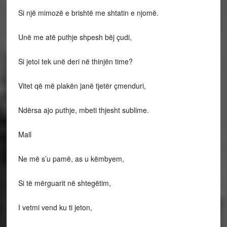
Si një mimozë e brishtë me shtatin e njomë.
Unë me atë puthje shpesh bëj çudi,
Si jetoi tek unë deri në thinjën time?
Vitet që më plakën janë tjetër çmenduri,
Ndërsa ajo puthje, mbeti thjesht sublime.
Mall
Ne më s’u pamë, as u këmbyem,
Si të mërguarit në shtegëtim,
I vetmi vend ku ti jeton,