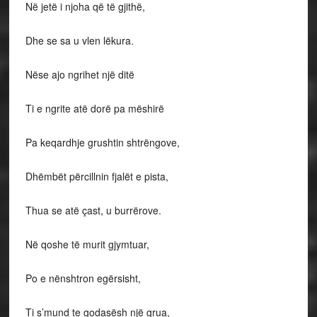
Në jetë i njoha që të gjithë,
Dhe se sa u vlen lëkura.
Nëse ajo ngrihet një ditë
Ti e ngrite atë dorë pa mëshirë
Pa keqardhje grushtin shtrëngove,
Dhëmbët përcillnin fjalët e pista,
Thua se atë çast, u burrërove.
Në qoshe të murit gjymtuar,
Po e nënshtron egërsisht,
Ti s’mund te godasësh një grua,