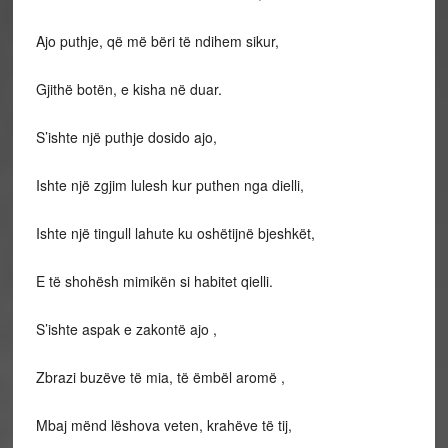
Ajo puthje, që më bëri të ndihem sikur,
Gjithë botën, e kisha në duar.
S’ishte një puthje dosido ajo,
Ishte një zgjim lulesh kur puthen nga dielli,
Ishte një tingull lahute ku oshëtijnë bjeshkët,
E të shohësh mimikën si habitet qielli.
S’ishte aspak e zakontë ajo ,
Zbrazi buzëve të mia, të ëmbël aromë ,
Mbaj mënd lëshova veten, krahëve të tij,