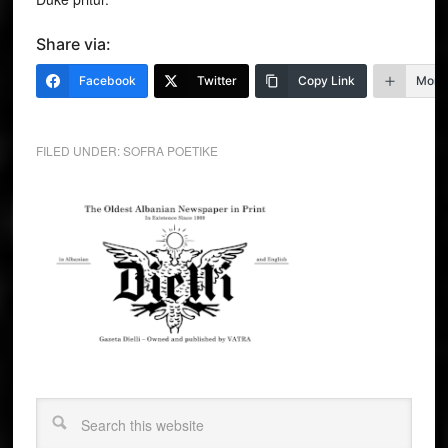
Share via:
Facebook
Twitter
Copy Link
More
FILED UNDER:
SOFRA POETIKE