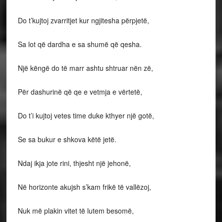
Do t’kujtoj zvarritjet kur ngjitesha përpjetë,
Sa lot që dardha e sa shumë që qesha.
Një këngë do të marr ashtu shtruar nën zë,
Për dashurinë që qe e vetmja e vërtetë,
Do t’i kujtoj vetes time duke kthyer një gotë,
Se sa bukur e shkova këtë jetë.
Ndaj ikja jote rini, thjesht një jehonë,
Në horizonte akujsh s’kam frikë të vallëzoj,
Nuk më plakin vitet të lutem besomë,