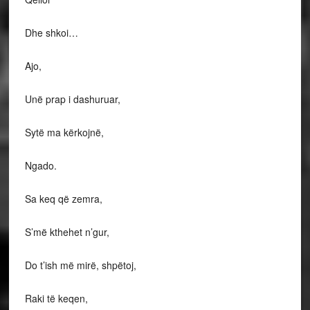
Dhe shkoi…
Ajo,
Unë prap i dashuruar,
Sytë ma kërkojnë,
Ngado.
Sa keq që zemra,
S’më kthehet n’gur,
Do t’ish më mirë, shpëtoj,
Raki të keqen,