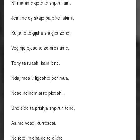
N’limanin e qetë të shpirtit tim.
Jemi në dy skaje pa pikë takimi,
Ku janë të gjitha shtigjet zënë,
Veç një pjesë të zemrës time,
Te ty ta ruash, kam lënë.
Ndaj mos u ligështo për mua,
Nëse ndihem si re plot shi,
Unë s’do ta prishja shpirtin tënd,
As me vesë, kurrësesi.
Në jetë i njoha që të gjithë