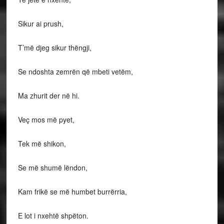
Sikur ai prush,
T’më djeg sikur thëngji,
Se ndoshta zemrën që mbeti vetëm,
Ma zhurit der në hi.
Veç mos më pyet,
Tek më shikon,
Se më shumë lëndon,
Kam frikë se më humbet burrërria,
E lot i nxehtë shpëton.