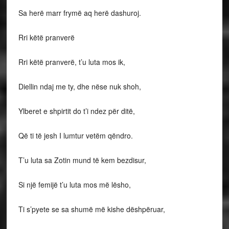
Sa herë marr frymë aq herë dashuroj.
Rri këtë pranverë
Rri këtë pranverë, t’u luta mos ik,
Diellin ndaj me ty, dhe nëse nuk shoh,
Ylberet e shpirtit do t’i ndez për ditë,
Që ti të jesh I lumtur vetëm qëndro.
T’u luta sa Zotin mund të kem bezdisur,
Si një femijë t’u luta mos më lësho,
Ti s’pyete se sa shumë më kishe dëshpëruar,