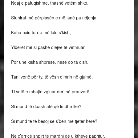
Ndaj e pafuqishme, thashë vetëm shko.
Stuhirat më përplasën e më lanë pa ndjenja,
Koha nxiu terr e më lule s’kish,
Ylberët më si pashë qiejve të vetmuar,
Por unë kisha shpresë, nëse do ta dish.
Tani vonë për ty, të vësh dimrin në gjumë,
Ti vetë e mbajte zgjuar deri në pranverë,
Si mund të duash atë që le dhe ike?
Si mund të të besoj se s’bën më tjetër herë?
Në ç’grricë shpirt të mardhi që u ktheve papritur,