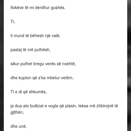
flokëve të mi derdhur gushës.
Ti,
ti mund të bëhesh një valë,
pastaj të më puthësh,
sikur puthet bregu verës së nxehtë,
dhe kupton që s’ka mbetur vetëm.
Ti e di që shkumës,
ja dua ato bulëzat e vogla që plasin, teksa më zhbirojnë të
gjithën,
dhe unë,