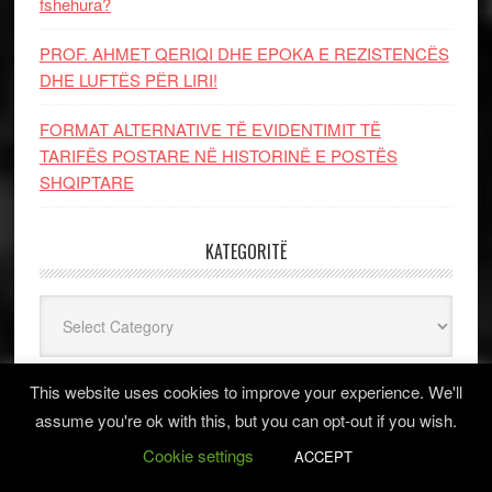
fshehura?
PROF. AHMET QERIQI DHE EPOKA E REZISTENCЁS
DHE LUFTЁS PЁR LIRI!
FORMAT ALTERNATIVE TË EVIDENTIMIT TË
TARIFËS POSTARE NË HISTORINË E POSTËS
SHQIPTARE
KATEGORITË
Kategoritë
This website uses cookies to improve your experience. We'll
ARKIV
assume you're ok with this, but you can opt-out if you wish.
Cookie settings
Arkiv
ACCEPT