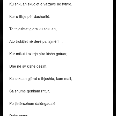
Ku shkuan skuqjet e vajzave në fytyrë,
Kur u flisje për dashuritë.
Të thjeshtat gjëra ku shkuan,
Ato trokitjet në derë pa lajmërim,
Kur mikut i nxirrje ç’ka kishe gatuar,
Dhe në sy kishe gëzim.
Ku shkuan gjërat e thjeshta, kam mall,
Sa shumë qënkam rritur,
Po tjetërsohem dalëngadalë,
Duke pritur.