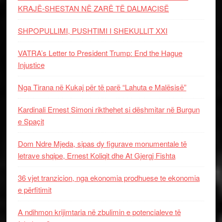
KRAJË-SHESTAN NË ZARË TË DALMACISË
SHPOPULLIMI, PUSHTIMI I SHEKULLIT XXI
VATRA’s Letter to President Trump: End the Hague
Injustice
Nga Tirana në Kukaj për të parë “Lahuta e Malësisë”
Kardinali Ernest Simoni rikthehet si dëshmitar në Burgun
e Spaçit
Dom Ndre Mjeda, sipas dy figurave monumentale të
letrave shqipe, Ernest Koliqit dhe At Gjergj Fishta
36 vjet tranzicion, nga ekonomia prodhuese te ekonomia
e përfitimit
A ndihmon krijimtaria në zbulimin e potencialeve të