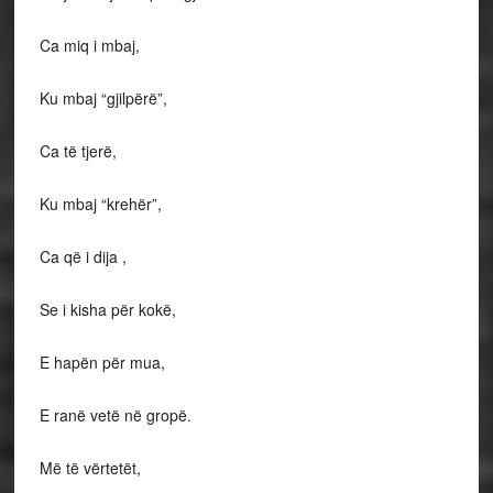
Ca miq i mbaj,
Ku mbaj “gjilpërë”,
Ca të tjerë,
Ku mbaj “krehër”,
Ca që i dija ,
Se i kisha për kokë,
E hapën për mua,
E ranë vetë në gropë.
Më të vërtetët,