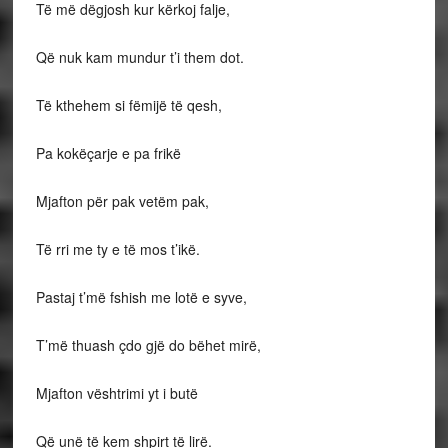
Të më dëgjosh kur kërkoj falje,
Që nuk kam mundur t’i them dot.
Të kthehem si fëmijë të qesh,
Pa kokëçarje e pa frikë
Mjafton për pak vetëm pak,
Të rri me ty e të mos t’ikë.
Pastaj t’më fshish me lotë e syve,
T’më thuash çdo gjë do bëhet mirë,
Mjafton vështrimi yt i butë
Që unë të kem shpirt të lirë.