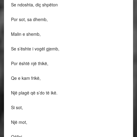
Se ndoshta, diç shpëton
Por sot, sa dhemb,
Malin e shemb,
Se s’ështe i vogël gjemb,
Por është një thikë,
Qe e kam frikë,
Një plagë që s’do të ikë.
Si sot,
Një mot,
Qëlloi