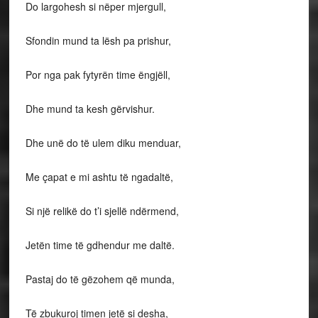
Do largohesh si nëper mjergull,
Sfondin mund ta lësh pa prishur,
Por nga pak fytyrën time ëngjëll,
Dhe mund ta kesh gërvishur.
Dhe unë do të ulem diku menduar,
Me çapat e mi ashtu të ngadaltë,
Si një relikë do t’i sjellë ndërmend,
Jetën time të gdhendur me daltë.
Pastaj do të gëzohem që munda,
Të zbukuroj timen jetë si desha,