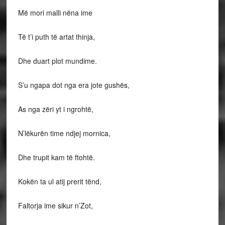
Më mori malli nëna ime
Të t’i puth të artat thinja,
Dhe duart plot mundime.
S’u ngapa dot nga era jote gushës,
As nga zëri yt i ngrohtë,
N’lëkurën time ndjej mornica,
Dhe trupit kam të ftohtë.
Kokën ta ul atij prerit tënd,
Faltorja ime sikur n’Zot,