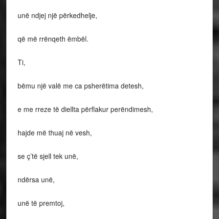
unë ndjej një përkedhelje,
që më rrënqeth ëmbël.
Ti,
bëmu një valë me ca psherëtima detesh,
e me rreze të diellta përflakur perëndimesh,
hajde më thuaj në vesh,
se ç’të sjell tek unë,
ndërsa unë,
unë të premtoj,