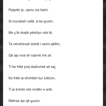
Patjetër je, njeriu me bisht.
Si mundesh vallë, si ke guxim,
Me ç’të drejtë pështyn mbi të,
Ta nënshtrosh është i vetmi qëllim,
Që ajo mos të nxjerrë më zë.
Ti ke frikë prej dashurisë së saj,
Ke frikë ta shohësh kur lulëzon,
Ti je krimbi mbi mollën e artë,
Ndërsa ajo që guxon.