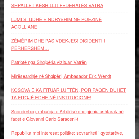
SHPALLET KËSHILLI I FEDERATËS VATRA
LUMI SI UDHË E NDRYSHIM NË POEZINË
AGOLLIANE
ZËMËRIM DHE PAS VDEKJES! DISIDENTI I
PËRHERSHËM…
Patriotë nga Shqipëria vizituan Vatrën
Mirëseardhje në Shqipëri, Ambasador Eric Wendt
KOSOVA E KA FITUAR LUFTËN, POR PAQEN DUHET
TA FITOJË EDHE NË INSTITUCIONE!
Scanderbeg, mburoja e Arbërisë dhe gjeniu ushtarak në
faqet e Giovanni Carlo Saraceni-t
Republika mbi interesat politike: sovraniteti i qytetarëve,