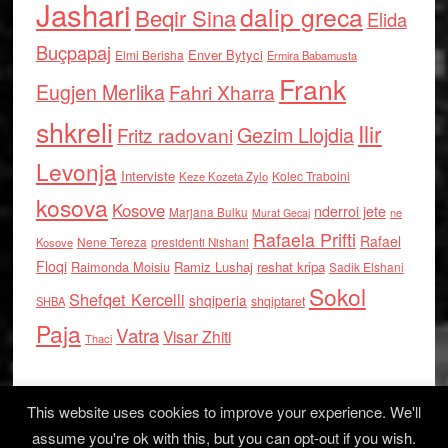
Jashari
dalip greca
Beqir Sina
Elida
Buçpapaj
Enver Bytyci
Elmi Berisha
Ermira Babamusta
Frank
Eugjen Merlika
Fahri Xharra
shkreli
Ilir
Gezim Llojdia
Fritz radovani
Levonja
Interviste
Kolec Traboini
Keze Kozeta Zylo
kosova
Kosove
nderroi jete
Marjana Bulku
ne
Murat Gecaj
Rafaela Prifti
Rafael
Nene Tereza
Kosove
presidenti Nishani
Floqi
Raimonda Moisiu
Ramiz Lushaj
reshat kripa
Sadik Elshani
Sokol
Shefqet Kercelli
shqiperia
shqiptaret
SHBA
Paja
Vatra
Visar Zhiti
Thaci
This website uses cookies to improve your experience. We'll
assume you're ok with this, but you can opt-out if you wish.