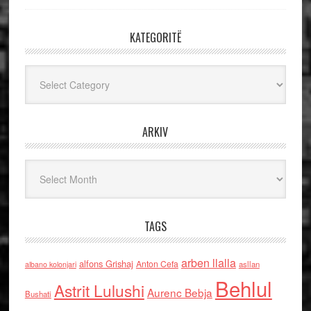
KATEGORITË
Kategoritë
ARKIV
Arkiv
TAGS
arben llalla
alfons Grishaj
Anton Cefa
asllan
albano kolonjari
Behlul
Astrit Lulushi
Aurenc Bebja
Bushati