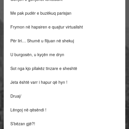
Me pak pudër e buzëkuq parisjan
Frymon në hapsiren e quajtur virtualisht
Për liri… Shumë u flijuan në shekuj
U burgosën, u kyçën me dryn
Sot nga kjo pllakëz tinzare e sheshtë
Jeta është varr i hapur që hyn !
Druaj/
Lëngoj në qësëndi !
S’bëzan gjë?!