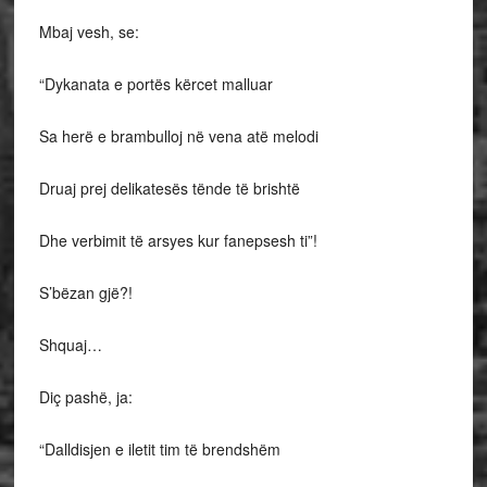
Mbaj vesh, se:
“Dykanata e portës kërcet malluar
Sa herë e brambulloj në vena atë melodi
Druaj prej delikatesës tënde të brishtë
Dhe verbimit të arsyes kur fanepsesh ti”!
S’bëzan gjë?!
Shquaj…
Diç pashë, ja:
“Dalldisjen e iletit tim të brendshëm