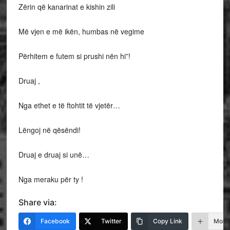
Zërin që kanarinat e kishin zili
Më vjen e më ikën, humbas në vegime
Përhitem e futem si prushi nën hi”!
Druaj ,
Nga ethet e të ftohtit të vjetër…
Lëngoj në qësëndi!
Druaj e druaj si unë…
Nga meraku për ty !
Share via:
Facebook
Twitter
Copy Link
More