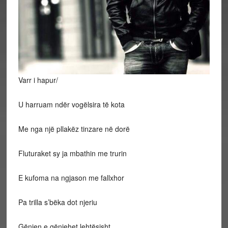
Varr i hapur/
U harruam ndër vogëlsira të kota
Me
nga një pllakëz tinzare në dorë
Fluturaket sy ja mbathin me trurin
E kufoma na ngjason me fallxhor
Pa trilla s’bëka dot njeriu
Gënjen e gënjehet lehtësisht