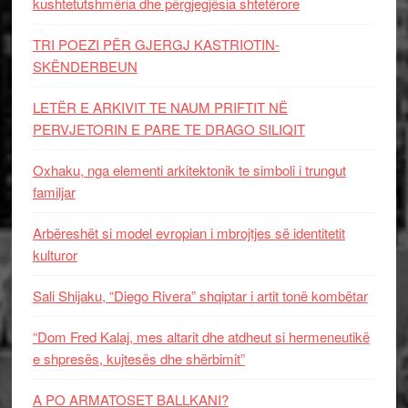
kushtetutshmëria dhe përgjegjësia shtetërore
TRI POEZI PËR GJERGJ KASTRIOTIN-
SKËNDERBEUN
LETËR E ARKIVIT TE NAUM PRIFTIT NË
PERVJETORIN E PARE TE DRAGO SILIQIT
Oxhaku, nga elementi arkitektonik te simboli i trungut
familjar
Arbëreshët si model evropian i mbrojtjes së identitetit
kulturor
Sali Shijaku, “Diego Rivera” shqiptar i artit tonë kombëtar
“Dom Fred Kalaj, mes altarit dhe atdheut si hermeneutikë
e shpresës, kujtesës dhe shërbimit”
A PO ARMATOSET BALLKANI?