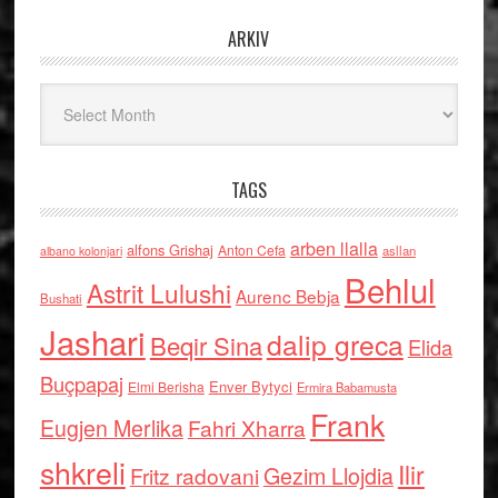
ARKIV
Arkiv
TAGS
arben llalla
alfons Grishaj
Anton Cefa
asllan
albano kolonjari
Behlul
Astrit Lulushi
Aurenc Bebja
Bushati
Jashari
dalip greca
Beqir Sina
Elida
Buçpapaj
Enver Bytyci
Elmi Berisha
Ermira Babamusta
Frank
Eugjen Merlika
Fahri Xharra
shkreli
Ilir
Gezim Llojdia
Fritz radovani