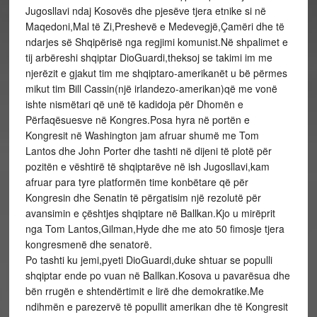
Jugosllavi ndaj Kosovës dhe pjesëve tjera etnike si në
Maqedoni,Mal të Zi,Preshevë e Medevegjë,Çamëri dhe të
ndarjes së Shqipërisë nga regjimi komunist.Në shpalimet e
tij arbëreshi shqiptar DioGuardi,theksoj se takimi im me
njerëzit e gjakut tim me shqiptaro-amerikanët u bë përmes
mikut tim Bill Cassin(një irlandezo-amerikan)që me vonë
ishte nismëtari që unë të kadidoja për Dhomën e
Përfaqësuesve në Kongres.Posa hyra në portën e
Kongresit në Washington jam afruar shumë me Tom
Lantos dhe John Porter dhe tashti në dijeni të plotë për
pozitën e vështirë të shqiptarëve në ish Jugosllavi,kam
afruar para tyre platformën time konbëtare që për
Kongresin dhe Senatin të përgatisim një rezolutë për
avansimin e çështjes shqiptare në Ballkan.Kjo u mirëprit
nga Tom Lantos,Gilman,Hyde dhe me ato 50 fimosje tjera
kongresmenë dhe senatorë.
Po tashti ku jemi,pyeti DioGuardi,duke shtuar se populli
shqiptar ende po vuan në Ballkan.Kosova u pavarësua dhe
bën rrugën e shtendërtimit e lirë dhe demokratike.Me
ndihmën e parezervë të popullit amerikan dhe të Kongresit