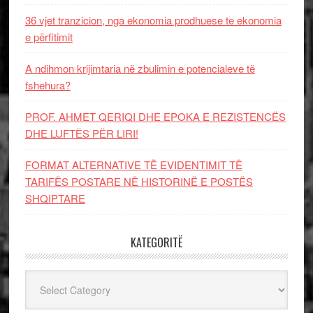
36 vjet tranzicion, nga ekonomia prodhuese te ekonomia
e përfitimit
A ndihmon krijimtaria në zbulimin e potencialeve të
fshehura?
PROF. AHMET QERIQI DHE EPOKA E REZISTENCЁS
DHE LUFTЁS PЁR LIRI!
FORMAT ALTERNATIVE TË EVIDENTIMIT TË
TARIFËS POSTARE NË HISTORINË E POSTËS
SHQIPTARE
KATEGORITË
Kategoritë