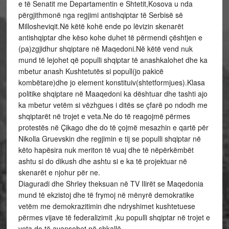
e të Senatit me Departamentin e Shtetit,Kosova u nda
përgjithmonë nga regjimi antishqiptar të Serbisë së
Millosheviqit.Në këtë kohë ende po lëvizin skenarët
antishqiptar dhe këso kohe duhet të përmendi çështjen e
(pa)zgjidhur shqiptare në Maqedoni.Në këtë vend nuk
mund të lejohet që populli shqiptar të anashkalohet dhe ka
mbetur anash Kushtetutës si popull(jo pakicë
kombëtare)dhe jo element konstituiv(shtetformjues).Klasa
politike shqiptare në Maaqedoni ka dështuar dhe tashti ajo
ka mbetur vetëm si vëzhgues i ditës se çfarë po ndodh me
shqiptarët në trojet e veta.Ne do të reagojmë përmes
protestës në Çikago dhe do të çojmë mesazhin e qartë për
Nikolla Gruevskin dhe regjimin e tij se populli shqiptar në
këto hapësira nuk meriton të vuaj dhe të nëpërkëmbët
ashtu si do dikush dhe ashtu si e ka të projektuar në
skenarët e njohur për ne.
Diaguradi dhe Shrley theksuan në TV Ilirët se Maqedonia
mund të ekzistoj dhe të frymoj në mënyrë demokratike
vetëm me demokrazitimin dhe ndryshimet kushtetuese
përmes vijave të federalizimit ,ku populli shqiptar në trojet e
veta do të avansohet në shkallë