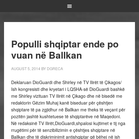
Populli shqiptar ende po
vuan në Ballkan
AUGUST 5, 2014
BY
DGRECA
Deklaruan DioGuardi dhe Shirley në TV Ilirët të Çikagos/
Ish kongresisti dhe kryetari i LQSHA-së DioGuardi bashkë
me Shirley vizituan TV Ilirët në Çikago dhe në bisedë me
redaktorin Gëzim Muhaj kanë biseduar për çështjen
shqiptare të pa zgjidhur në Ballkan me theks të veçant për
pozitën jashtë kushtetuese të shqiptarëve në Maqedoni.
Në redaksinë TV Ilirët,DioGuardi,shpalosi kujtimet e tij nga
rrugëtimi për të senzibilizimin e çështjes shqiptare në
Ballkan dhe të diskriminimit antishqiptar që bëhej në ish