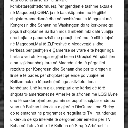
kombëtare(shtetformues).Për gjendjen e tashme aktuale
në Maqedoni,LQSHA-ja në bashkëpunim me të gjithë
shqiptaro-amerikanë dhe në bashkëpunim të ngusht më
Kongresin dhe Senatin në Washington,do të kërkojmë që
populli shqiptar në Ballkan mos ti mbetët mbi qafë vuajtja
dhe trajtat e pabarazisë me popujt tjerë me të ciët jetojnë
në Maqedoni,Mal të Zi,Preshvë e Medevegjë si dhe
kërkesa për çështjen e Çamërisë së vrarë e të hequr nga
harta e vet etnike nga regjimi helen i Greqisë.Për çështjen
e pa zgjidhur shqiptare në Maqedoni do të përgatitet
rezolutë për Kongresin dhe Senatin dhe për të drejtën e
lirisë e të paqes për shqiptaët që ende po vuajnë në
Ballkan nuk do të pushojmë nga aktivitetet tona
konbëtare.Unë kam gjak shqiptari dhe kërkoj që tërë
shqiptaro-amerikanët në Amerikë të afrohen më LQSHA-në
dhe të sendertojmë programin se populli shqiptar ende po
vuan në Ballkan.Intervista e gjerë e DioGuardit me Shrley
do të emitohet në programet e rregullta të TV Ilrët,ndërkaq
u kërkua që kjo intervitë të dërgohet për emetim për TV
Koha në Tetovë dhe TV Kaltrina në Strugë.Arbëreshin