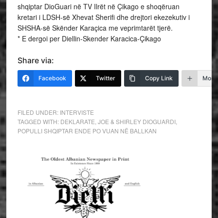
shqiptar DioGuari në TV Ilrët në Çikago e shoqëruan
kretari i LDSH-së Xhevat Sherifi dhe drejtori ekezekutiv i
SHSHA-së Skënder Karaçica me veprimtarët tjerë.
* E dergoi per Diellin-Skender Karacica-Çikago
Share via:
Facebook
Twitter
Copy Link
More
FILED UNDER:
INTERVISTE
TAGGED WITH:
DEKLARATE
,
JOE & SHIRLEY DIOGUARDI
,
POPULLI SHQIPTAR ENDE PO VUAN NË BALLKAN