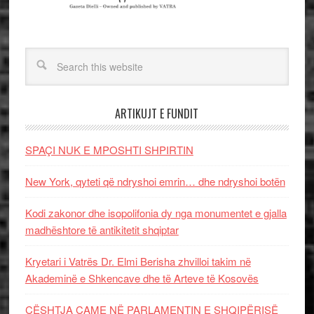
ARTIKUJT E FUNDIT
SPAÇI NUK E MPOSHTI SHPIRTIN
New York, qyteti që ndryshoi emrin… dhe ndryshoi botën
Kodi zakonor dhe isopolifonia dy nga monumentet e gjalla
madhështore të antikitetit shqiptar
Kryetari i Vatrës Dr. Elmi Berisha zhvilloi takim në
Akademinë e Shkencave dhe të Arteve të Kosovës
ÇËSHTJA ÇAME NË PARLAMENTIN E SHQIPËRISË