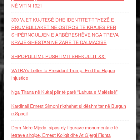
NË VITIN 1921
300 VJET KUJTESË DHE IDENTITET-TRYEZË E
RRUMBULLAKËT NË OSTROS TË KRAJËS PËR
SHPËRNGULJEN E ARBËRESHËVE NGA TREVA
KRAJË-SHESTAN NË ZARË TË DALMACISË
SHPOPULLIMI, PUSHTIMI I SHEKULLIT XXI
VATRA’s Letter to President Trump: End the Hague
Injustice
Nga Tirana në Kukaj për të parë “Lahuta e Malësisë”
Kardinali Ernest Simoni rikthehet si dëshmitar në Burgun
e Spaçit
Dom Ndre Mjeda, sipas dy figurave monumentale të
letrave shqipe, Ernest Koliqit dhe At Gjergj Fishta