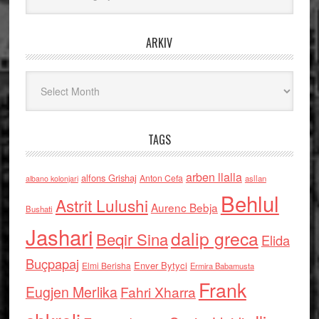
ARKIV
Arkiv
TAGS
arben llalla
alfons Grishaj
Anton Cefa
asllan
albano kolonjari
Behlul
Astrit Lulushi
Aurenc Bebja
Bushati
Jashari
dalip greca
Beqir Sina
Elida
Buçpapaj
Enver Bytyci
Elmi Berisha
Ermira Babamusta
Frank
Eugjen Merlika
Fahri Xharra