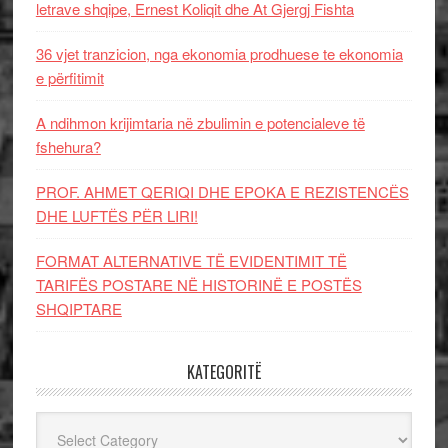
letrave shqipe, Ernest Koliqit dhe At Gjergj Fishta
36 vjet tranzicion, nga ekonomia prodhuese te ekonomia
e përfitimit
A ndihmon krijimtaria në zbulimin e potencialeve të
fshehura?
PROF. AHMET QERIQI DHE EPOKA E REZISTENCЁS
DHE LUFTЁS PЁR LIRI!
FORMAT ALTERNATIVE TË EVIDENTIMIT TË
TARIFËS POSTARE NË HISTORINË E POSTËS
SHQIPTARE
KATEGORITË
Kategoritë