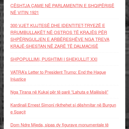
ÇËSHTJA ÇAME NË PARLAMENTIN E SHQIPËRISË
NË VITIN 1921
300 VJET KUJTESË DHE IDENTITET-TRYEZË E
RRUMBULLAKËT NË OSTROS TË KRAJËS PËR
SHPËRNGULJEN E ARBËRESHËVE NGA TREVA
KRAJË-SHESTAN NË ZARË TË DALMACISË
SHPOPULLIMI, PUSHTIMI I SHEKULLIT XXI
VATRA’s Letter to President Trump: End the Hague
Injustice
Nga Tirana në Kukaj për të parë “Lahuta e Malësisë”
Kardinali Ernest Simoni rikthehet si dëshmitar në Burgun
e Spaçit
Dom Ndre Mjeda, sipas dy figurave monumentale të