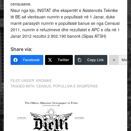
censuseve.
Nisur nga kjo, INSTAT dhe ekspertët e Asistencës Teknike
të BE-së vlerësuan numrin e popullsisë në 1 Janar, duke
marrë parasysh numrin e popullsisë banue se nga Censusi
2011, numrin e refuzimeve dhe rezultatet e APC e cila në 1
Janar 2012 rezultoi 2.902.190 banorë.(Sipas ATSH)
Share via:
Facebook
Twitter
Copy Link
More
FILED UNDER:
KRONIKE
TAGGED WITH:
CENSUS
,
POPULLSIA E SHQIPERISE