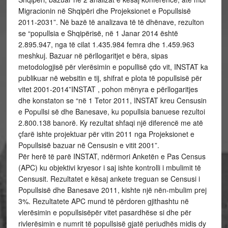
Migracionin në Shqipëri dhe Projeksionet e Popullsisë
2011-2031”. Në bazë të analizava të të dhënave, rezulton
se “popullsia e Shqipërisë, në 1 Janar 2014 është
2.895.947, nga të cilat 1.435.984 femra dhe 1.459.963
meshkuj. Bazuar në përllogaritjet e bëra, sipas
metodologjisë për vlerësimin e popullisë çdo vit, INSTAT ka
publikuar në websitin e tij, shifrat e plota të popullsisë për
vitet 2001-2014”INSTAT , pohon mënyra e përllogaritjes
dhe konstaton se “në 1 Tetor 2011, INSTAT kreu Censusin
e Popullsi së dhe Banesave, ku popullsia banuese rezultoi
2.800.138 banorë. Ky rezultat shfaqi një diferencë me atë
çfarë ishte projektuar për vitin 2011 nga Projeksionet e
Popullsisë bazuar në Censusin e vitit 2001”.
Për herë të parë INSTAT, ndërmori Anketën e Pas Census
(APC) ku objektivi kryesor i saj ishte kontrolli i mbulimit të
Censusit. Rezultatet e kësaj ankete treguan se Censusi i
Popullsisë dhe Banesave 2011, kishte një nën-mbulim prej
3%. Rezultatete APC mund të përdoren gjithashtu në
vlerësimin e popullsisëpër vitet pasardhëse si dhe për
rivlerësimin e numrit të popullsisë gjatë periudhës midis dy