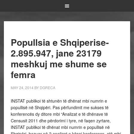
Popullsia e Shqiperise-
2.895.947, jane 23179
meshkuj me shume se
femra
MAY 24, 2014
BY
DGRECA
INSTAT publikoi të shtunën të dhënat mbi numrin e
popullisë në Shqipëri. Pas përfundimit me sukses të
konferencës dy ditore mbi “Analizat e të dhënave të
Censusit 2011 dhe përdorimi i tyre, në faqen zyrtare,
INSTAT publikoi të dhënat mbi numrin e popullisë në
Shqipëri, bazuar në 2 analizat e kësaj konference, atë mbi