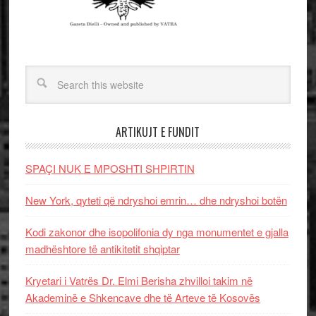
ARTIKUJT E FUNDIT
SPAÇI NUK E MPOSHTI SHPIRTIN
New York, qyteti që ndryshoi emrin… dhe ndryshoi botën
Kodi zakonor dhe isopolifonia dy nga monumentet e gjalla
madhështore të antikitetit shqiptar
Kryetari i Vatrës Dr. Elmi Berisha zhvilloi takim në
Akademinë e Shkencave dhe të Arteve të Kosovës