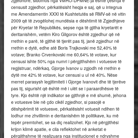
zgjedhore, sidomos nga VMRO-DPMNE-ja është çështja e
censusit zgjedhor, përkatësisht heqja e saj, që u integrua
me Amendamentin XXXI të Kushtetutës së RMV-së në vitin
2009 që të zvogëlohej mundësia e dështimit të Zgjedhjeve
për Kryetar të Republikës, sepse nga të gjitha kryetarët e
deritanishëm, vetëm Kiro Gligorov është zgjedhur që në
rrethin e parë, të gjithë të tjerët pas tij, janë zgjedhur në
rrethin e dytë, edhe atë Boris Trajkovski me 52,40% të
votave; Branko Crvenkovski me 60,64% të votave, kur
censusi ishte 50% nga numri i përgjithshëm i votuesve të
regjistruar, ndërkaq, Gjorge Ivanov u zgjodh në rrethin e
dytë me 42% të votave, kur censusi u ul në 40%. Nëse
merret parasysh legjitimiteti i Gjorge Ivanovit dhe të tjerëve
pas tij, sigurisht që është më i ulët se i paraardhësve të
tyre. Kjo është një indikator se gjithnjë e më shumë, jehona
e votuesve bie në çdo cikël zgjedhor, si pasojë e
dëshpërimit të votuesve, përkatësisht votuesit ndihen të
lodhur me zhvillimin e deritanishëm të politikave, ku më
tepër premtohet, se sa diç realizohet. Kjo në përgjithësi
krijon klimë apatie, e cila reflektohet në anketat e
përgjithshme të realizuara nga institucionet e ndryshme