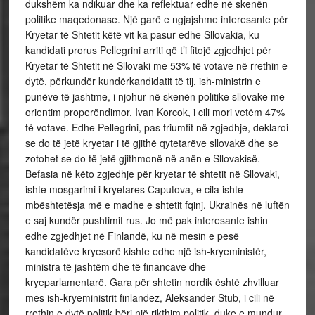
dukshëm ka ndikuar dhe ka reflektuar edhe në skenën
politike maqedonase. Një garë e ngjajshme interesante për
Kryetar të Shtetit këtë vit ka pasur edhe Sllovakia, ku
kandidati prorus Pellegrini arriti që t’i fitojë zgjedhjet për
Kryetar të Shtetit në Sllovaki me 53% të votave në rrethin e
dytë, përkundër kundërkandidatit të tij, ish-ministrin e
punëve të jashtme, i njohur në skenën politike sllovake me
orientim properëndimor, Ivan Korcok, i cili mori vetëm 47%
të votave. Edhe Pellegrini, pas triumfit në zgjedhje, deklaroi
se do të jetë kryetar i të gjithë qytetarëve sllovakë dhe se
zotohet se do të jetë gjithmonë në anën e Sllovakisë.
Befasia në këto zgjedhje për kryetar të shtetit në Sllovaki,
ishte mosgarimi i kryetares Caputova, e cila ishte
mbështetësja më e madhe e shtetit fqinj, Ukrainës në luftën
e saj kundër pushtimit rus. Jo më pak interesante ishin
edhe zgjedhjet në Finlandë, ku në mesin e pesë
kandidatëve kryesorë kishte edhe një ish-kryeministër,
ministra të jashtëm dhe të financave dhe
kryeparlamentarë. Gara për shtetin nordik është zhvilluar
mes ish-kryeministrit finlandez, Aleksander Stub, i cili në
rrethin e dytë politik bëri një rikthim politik, duke e mundur