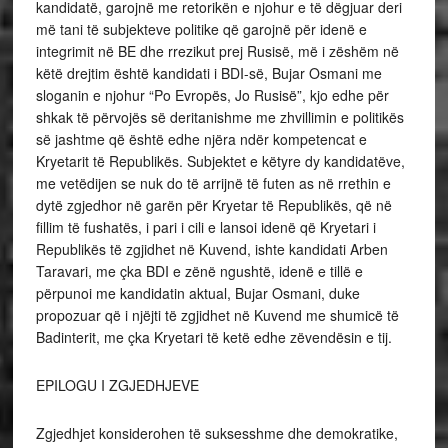
kandidatë, garojnë me retorikën e njohur e të dëgjuar deri
më tani të subjekteve politike që garojnë për idenë e
integrimit në BE dhe rrezikut prej Rusisë, më i zëshëm në
këtë drejtim është kandidati i BDI-së, Bujar Osmani me
sloganin e njohur “Po Evropës, Jo Rusisë”, kjo edhe për
shkak të përvojës së deritanishme me zhvillimin e politikës
së jashtme që është edhe njëra ndër kompetencat e
Kryetarit të Republikës. Subjektet e këtyre dy kandidatëve,
me vetëdijen se nuk do të arrijnë të futen as në rrethin e
dytë zgjedhor në garën për Kryetar të Republikës, që në
fillim të fushatës, i pari i cili e lansoi idenë që Kryetari i
Republikës të zgjidhet në Kuvend, ishte kandidati Arben
Taravari, me çka BDI e zënë ngushtë, idenë e tillë e
përpunoi me kandidatin aktual, Bujar Osmani, duke
propozuar që i njëjti të zgjidhet në Kuvend me shumicë të
Badinterit, me çka Kryetari të ketë edhe zëvendësin e tij.
EPILOGU I ZGJEDHJEVE
Zgjedhjet konsiderohen të suksesshme dhe demokratike,