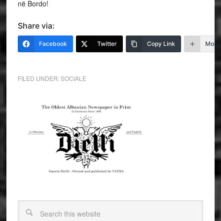
në Bordo!
Share via:
Facebook
Twitter
Copy Link
More
FILED UNDER:
SOCIALE