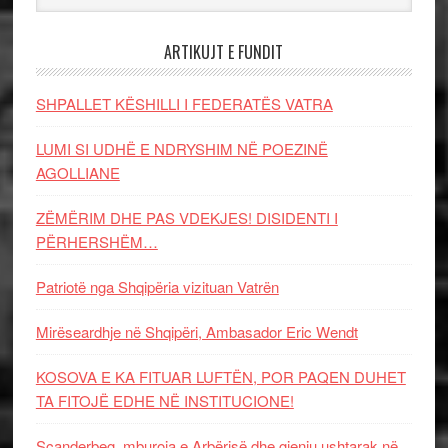
ARTIKUJT E FUNDIT
SHPALLET KËSHILLI I FEDERATËS VATRA
LUMI SI UDHË E NDRYSHIM NË POEZINË
AGOLLIANE
ZËMËRIM DHE PAS VDEKJES! DISIDENTI I
PËRHERSHËM…
Patriotë nga Shqipëria vizituan Vatrën
Mirëseardhje në Shqipëri, Ambasador Eric Wendt
KOSOVA E KA FITUAR LUFTËN, POR PAQEN DUHET
TA FITOJË EDHE NË INSTITUCIONE!
Scanderbeg, mburoja e Arbërisë dhe gjeniu ushtarak në