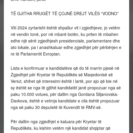
TË GJITHA RRUGËT TË ÇOJNË DREJT VILËS “VODNO”
Viti
2024 zyrtarisht është shpallur vit i zgjedhjeve, jo vetëm
në vendin tonë, por në mbarë botën, ku priten të mbahen
edhe një sërë zgjedhjesh presidenciale, parlamentare dhe
ato lokale, pa i anashkaluar edhe zgjedhjet për përbërjen e
re të Parlamentit Evropian.
Lista e konfirmuar e kandidatëve që do të marrin pjesë në
Zgjedhjet për Kryetar të Republikës së Maqedonisë së
Veriut, shihet që interesimi është i lartë, por ajo që bie në
sy është se nga të gjithë kandidatët janë propozuar nga së
paku 10.000 votues, për dallim nga Gordana Siljanovska-
Davkova, është e vetmja kandidate e cila është propozuar
nga së paku 30 deputetë të Kuvendit të RMV-së.
Për dallim nga zgjedhjet e kaluara për Kryetar të
Republikës, ku kishim vetëm një kandidat shqiptar që