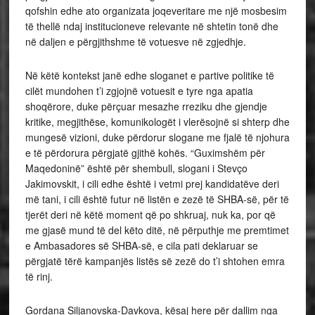
qofshin edhe ato organizata joqeveritare me një mosbesim
të thellë ndaj institucioneve relevante në shtetin tonë dhe
në daljen e përgjithshme të votuesve në zgjedhje.
Në këtë kontekst janë edhe sloganet e partive politike të
cilët mundohen t’i zgjojnë votuesit e tyre nga apatia
shoqërore, duke përçuar mesazhe rreziku dhe gjendje
kritike, megjithëse, komunikologët i vlerësojnë si shterp dhe
mungesë vizioni, duke përdorur slogane me fjalë të njohura
e të përdorura përgjatë gjithë kohës. “Guximshëm për
Maqedoninë” është për shembull, slogani i Stevço
Jakimovskit, i cili edhe është i vetmi prej kandidatëve deri
më tani, i cili është futur në listën e zezë të SHBA-së, për të
tjerët deri në këtë moment që po shkruaj, nuk ka, por që
me gjasë mund të del këto ditë, në përputhje me premtimet
e Ambasadores së SHBA-së, e cila pati deklaruar se
përgjatë tërë kampanjës listës së zezë do t’i shtohen emra
të rinj.
Gordana Siljanovska-Davkova, kësaj here për dallim nga