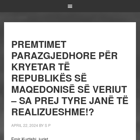
PREMTIMET
PARAZGJEDHORE PËR
KRYETAR TË
REPUBLIKËS SË
MAQEDONISË SË VERIUT
– SA PREJ TYRE JANË TË
REALIZUESHME!?
APRIL 22, 2024
BY
S P
Emir Kurtishi, jurist