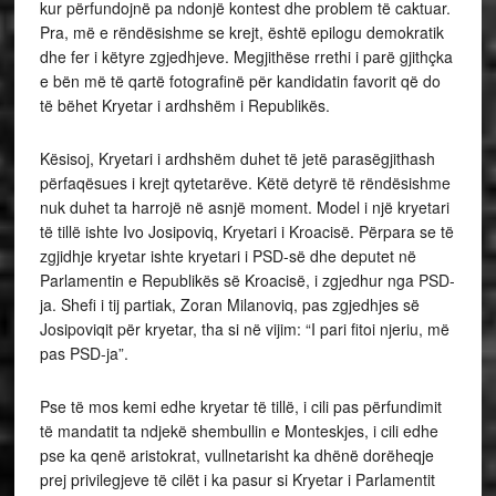
kur përfundojnë pa ndonjë kontest dhe problem të caktuar.
Pra, më e rëndësishme se krejt, është epilogu demokratik
dhe fer i këtyre zgjedhjeve. Megjithëse rrethi i parë gjithçka
e bën më të qartë fotografinë për kandidatin favorit që do
të bëhet Kryetar i ardhshëm i Republikës.
Kësisoj, Kryetari i ardhshëm duhet të jetë parasëgjithash
përfaqësues i krejt qytetarëve. Këtë detyrë të rëndësishme
nuk duhet ta harrojë në asnjë moment. Model i një kryetari
të tillë ishte Ivo Josipoviq, Kryetari i Kroacisë. Përpara se të
zgjidhje kryetar ishte kryetari i PSD-së dhe deputet në
Parlamentin e Republikës së Kroacisë, i zgjedhur nga PSD-
ja. Shefi i tij partiak, Zoran Milanoviq, pas zgjedhjes së
Josipoviqit për kryetar, tha si në vijim: “I pari fitoi njeriu, më
pas PSD-ja”.
Pse të mos kemi edhe kryetar të tillë, i cili pas përfundimit
të mandatit ta ndjekë shembullin e Monteskjes, i cili edhe
pse ka qenë aristokrat, vullnetarisht ka dhënë dorëheqje
prej privilegjeve të cilët i ka pasur si Kryetar i Parlamentit