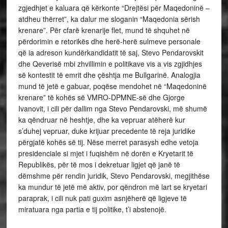
zgjedhjet e kaluara që kërkonte “Drejtësi për Maqedoninë –
atdheu thërret”, ka dalur me sloganin “Maqedonia sërish
krenare”. Për cfarë krenarije flet, mund të shquhet në
përdorimin e retorikës dhe herë-herë sulmeve personale
që ia adreson kundërkandidatit të saj, Stevo Pendarovskit
dhe Qeverisë mbi zhvillimin e politikave vis a vis zgjidhjes
së kontestit të emrit dhe çështja me Bullgarinë. Analogjia
mund të jetë e gabuar, poqëse mendohet në “Maqedoninë
krenare” të kohës së VMRO-DPMNE-së dhe Gjorge
Ivanovit, i cili për dallim nga Stevo Pendarovski, më shumë
ka qëndruar në heshtje, dhe ka vepruar atëherë kur
s’duhej vepruar, duke krijuar precedente të reja juridike
përgjatë kohës së tij. Nëse merret parasysh edhe vetoja
presidenciale si mjet i fuqishëm në dorën e Kryetarit të
Republikës, për të mos i dekretuar ligjet që janë të
dëmshme për rendin juridik, Stevo Pendarovski, megjithëse
ka mundur të jetë më aktiv, por qëndron më lart se kryetari
paraprak, i cili nuk pati guxim asnjëherë që ligjeve të
miratuara nga partia e tij politike, t’i abstenojë.