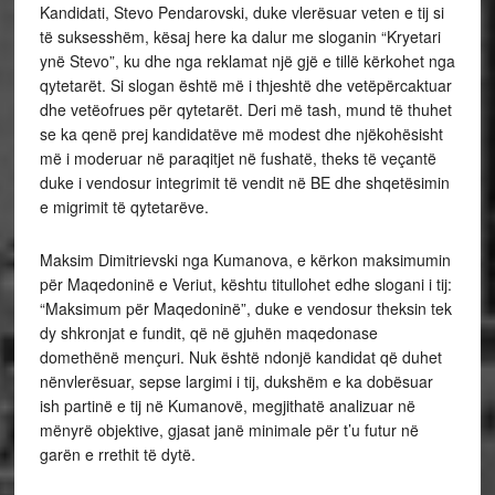
Kandidati, Stevo Pendarovski, duke vlerësuar veten e tij si
të suksesshëm, kësaj here ka dalur me sloganin “Kryetari
ynë Stevo”, ku dhe nga reklamat një gjë e tillë kërkohet nga
qytetarët. Si slogan është më i thjeshtë dhe vetëpërcaktuar
dhe vetëofrues për qytetarët. Deri më tash, mund të thuhet
se ka qenë prej kandidatëve më modest dhe njëkohësisht
më i moderuar në paraqitjet në fushatë, theks të veçantë
duke i vendosur integrimit të vendit në BE dhe shqetësimin
e migrimit të qytetarëve.
Maksim Dimitrievski nga Kumanova, e kërkon maksimumin
për Maqedoninë e Veriut, kështu titullohet edhe slogani i tij:
“Maksimum për Maqedoninë”, duke e vendosur theksin tek
dy shkronjat e fundit, që në gjuhën maqedonase
domethënë mençuri. Nuk është ndonjë kandidat që duhet
nënvlerësuar, sepse largimi i tij, dukshëm e ka dobësuar
ish partinë e tij në Kumanovë, megjithatë analizuar në
mënyrë objektive, gjasat janë minimale për t’u futur në
garën e rrethit të dytë.