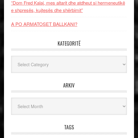
“Dom Fred Kalaj, mes altarit dhe atdheut si hermeneutikë
e shpresës, kujtesës dhe shërbimit”
A PO ARMATOSET BALLKANI?
KATEGORITË
Kategoritë
ARKIV
Arkiv
TAGS