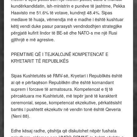
kundërkandidatin, ish-ministrin e punëve të jashtme, Pekka
Haavisto me 51.6% të votave, kundrejt 48.4%. Sipas
mediave të huaja, vëmendja më e madhe i është kushtuar
këtij vendi duke pasur parasysh vendndodhjen strategjike
përgjatë kufirit lindor të BE-së dhe NATO-s me një Rusi
gjithnjë e më agresive.
PREMTIME QË I TEJKALOJNË KOMPETENCAT E
KRYETARIT TË REPUBLIKËS
Sipas Kushtetutës së RMV-së, Kryetari i Republikës është
ai që e përfaqëson Republikën dhe është komandant
suprem i forcave të armatosura. Kompetencat e tij të
përcaktuara me Kushtetutë, më tepër janë të karakterit
ceremonial, sepse, kompetencat ekzekutive, përkatësisht
bartës i pushtetit ekzekutiv në vendin tonë është Qeveria
(Neni 88).
Edhe kësaj radhe, çështja që diskutohet nëpër fushata