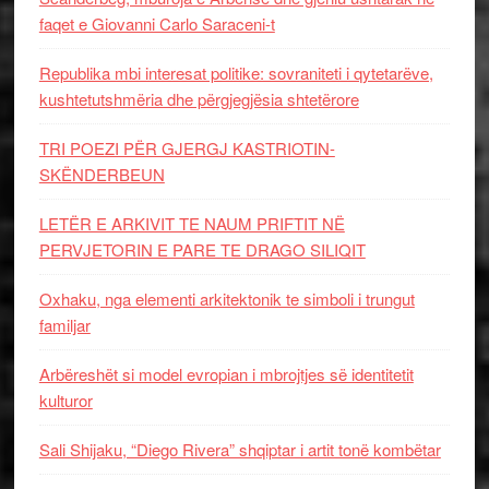
faqet e Giovanni Carlo Saraceni-t
Republika mbi interesat politike: sovraniteti i qytetarëve,
kushtetutshmëria dhe përgjegjësia shtetërore
TRI POEZI PËR GJERGJ KASTRIOTIN-
SKËNDERBEUN
LETËR E ARKIVIT TE NAUM PRIFTIT NË
PERVJETORIN E PARE TE DRAGO SILIQIT
Oxhaku, nga elementi arkitektonik te simboli i trungut
familjar
Arbëreshët si model evropian i mbrojtjes së identitetit
kulturor
Sali Shijaku, “Diego Rivera” shqiptar i artit tonë kombëtar