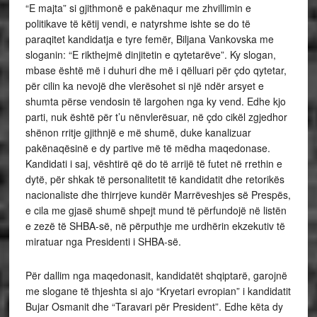
“E majta” si gjithmonë e pakënaqur me zhvillimin e
politikave të këtij vendi, e natyrshme ishte se do të
paraqitet kandidatja e tyre femër, Biljana Vankovska me
sloganin: “E rikthejmë dinjitetin e qytetarëve”. Ky slogan,
mbase është më i duhuri dhe më i qëlluari për çdo qytetar,
për cilin ka nevojë dhe vlerësohet si një ndër arsyet e
shumta përse vendosin të largohen nga ky vend. Edhe kjo
parti, nuk është për t’u nënvlerësuar, në çdo cikël zgjedhor
shënon rritje gjithnjë e më shumë, duke kanalizuar
pakënaqësinë e dy partive më të mëdha maqedonase.
Kandidati i saj, vështirë që do të arrijë të futet në rrethin e
dytë, për shkak të personalitetit të kandidatit dhe retorikës
nacionaliste dhe thirrjeve kundër Marrëveshjes së Prespës,
e cila me gjasë shumë shpejt mund të përfundojë në listën
e zezë të SHBA-së, në përputhje me urdhërin ekzekutiv të
miratuar nga Presidenti i SHBA-së.
Për dallim nga maqedonasit, kandidatët shqiptarë, garojnë
me slogane të thjeshta si ajo “Kryetari evropian” i kandidatit
Bujar Osmanit dhe “Taravari për President”. Edhe këta dy