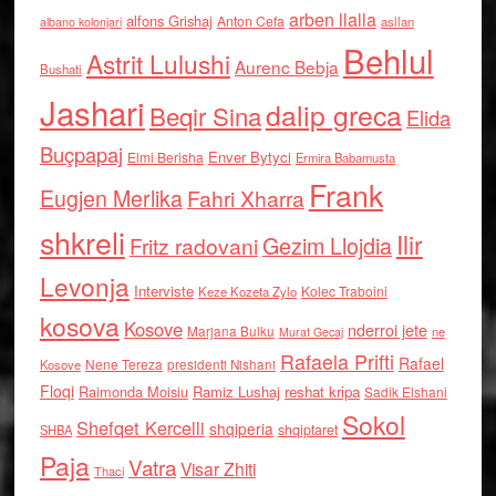
arben llalla
alfons Grishaj
Anton Cefa
asllan
albano kolonjari
Behlul
Astrit Lulushi
Aurenc Bebja
Bushati
Jashari
dalip greca
Beqir Sina
Elida
Buçpapaj
Enver Bytyci
Elmi Berisha
Ermira Babamusta
Frank
Eugjen Merlika
Fahri Xharra
shkreli
Ilir
Gezim Llojdia
Fritz radovani
Levonja
Interviste
Kolec Traboini
Keze Kozeta Zylo
kosova
Kosove
nderroi jete
Marjana Bulku
ne
Murat Gecaj
Rafaela Prifti
Rafael
Nene Tereza
Kosove
presidenti Nishani
Floqi
Raimonda Moisiu
Ramiz Lushaj
reshat kripa
Sadik Elshani
Sokol
Shefqet Kercelli
shqiperia
shqiptaret
SHBA
Paja
Vatra
Visar Zhiti
Thaci