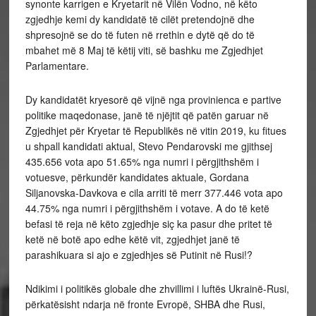
synonte karrigen e Kryetarit në Vilën Vodno, në këto
zgjedhje kemi dy kandidatë të cilët pretendojnë dhe
shpresojnë se do të futen në rrethin e dytë që do të
mbahet më 8 Maj të këtij viti, së bashku me Zgjedhjet
Parlamentare.
Dy kandidatët kryesorë që vijnë nga provinienca e partive
politike maqedonase, janë të njëjtit që patën garuar në
Zgjedhjet për Kryetar të Republikës në vitin 2019, ku fitues
u shpall kandidati aktual, Stevo Pendarovski me gjithsej
435.656 vota apo 51.65% nga numri i përgjithshëm i
votuesve, përkundër kandidates aktuale, Gordana
Siljanovska-Davkova e cila arriti të merr 377.446 vota apo
44.75% nga numri i përgjithshëm i votave. A do të ketë
befasi të reja në këto zgjedhje siç ka pasur dhe pritet të
ketë në botë apo edhe këtë vit, zgjedhjet janë të
parashikuara si ajo e zgjedhjes së Putinit në Rusi!?
Ndikimi i politikës globale dhe zhvillimi i luftës Ukrainë-Rusi,
përkatësisht ndarja në fronte Evropë, SHBA dhe Rusi,