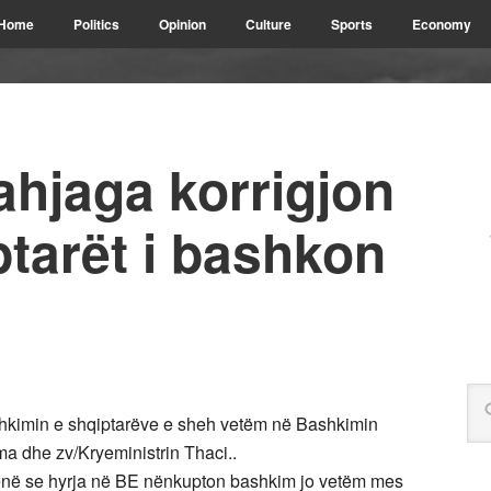
Home
Politics
Opinion
Culture
Sports
Economy
ahjaga korrigjon
tarët i bashkon
shkimin e shqiptarëve e sheh vetëm në Bashkimin
a dhe zv/Kryeministrin Thaci..
hënë se hyrja në BE nënkupton bashkim jo vetëm mes