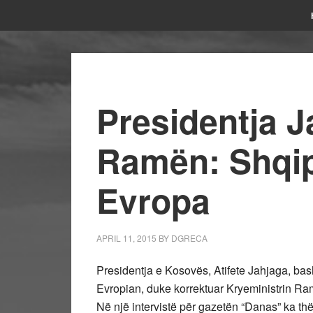
Presidentja J
Ramën: Shqip
Evropa
APRIL 11, 2015
BY
DGRECA
Presidentja e Kosovës, Atifete Jahjaga, ba
Evropian, duke korrektuar Kryeministrin Ram
Në një intervistë për gazetën “Danas” ka t