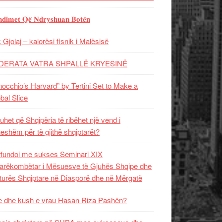
𝐝𝐢𝐦𝐞𝐭 𝐐𝐞̈ 𝐍𝐝𝐫𝐲𝐬𝐡𝐮𝐚𝐧 𝐁𝐨𝐭𝐞̈𝐧
 Gjolaj – kalorësi fisnik i Malësisë
DERATA VATRA SHPALLË KRYESINË
nocchio’s Harvard” by Tertini Set to Make a
bal Slice
uhet që Shqipëria të ribëhet një vend i
ueshëm për të gjithë shqiptarët?
fundoi me sukses Seminari XIX
rëkombëtar i Mësuesve të Gjuhës Shqipe dhe
turës Shqiptare në Diasporë dhe në Mërgatë
 dhe kush e vrau Hasan Riza Pashën?