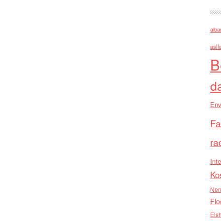
alba
asll
B
d
Env
Fa
ra
Inte
Ko
Nen
Flo
Els