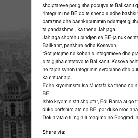
shqiptarëve por gjithë popujve të Ballkanit 
“Integrimi në BE do të shënojë edhe bashkim
barazinë dhe bashkëpunimin ndërmjet gjithë
të pandashme”, ka thënë Jahjaga.
Jahjaga shprehu bindjen se BE-ja nuk është 
Ballkanit, përfshirë edhe Kosovën.
“Sot jetojmë në kohën e integrimeve dhe pra
e të gjitha shteteve të Ballkanit. Kosova ësh
në rajon synon integrimin evropianë dhe pu
ka shtuar ajo.
Edhe kryeminsitri Isa Mustafa ka thënë në n
BE.
Ishte kryeministri shqiptar, Edi Rama ai që 
duke përfshirë atë në BE, por duke mos ana
Deklarata e tij ngjalli reagime në Beograd
Share via: