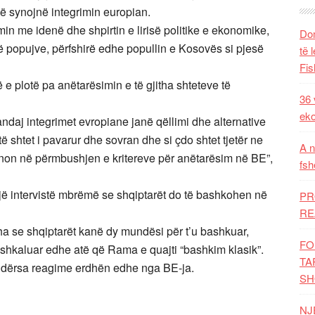
që synojnë integrimin europian.
in me idenë dhe shpirtin e lirisë politike e ekonomike,
Dom
 popujve, përfshirë edhe popullin e Kosovës si pjesë
të 
Fis
e plotë pa anëtarësimin e të gjitha shteteve të
36 
eko
ndaj integrimet evropiane janë qëllimi dhe alternative
të shtet i pavarur dhe sovran dhe si çdo shtet tjetër ne
A n
non në përmbushjen e kritereve për anëtarësim në BE”,
fsh
jë intervistë mbrëmë se shqiptarët do të bashkohen në
PR
RE
tha se shqiptarët kanë dy mundësi për t’u bashkuar,
FO
shkaluar edhe atë që Rama e quajti “bashkim klasik”.
TA
, ndërsa reagime erdhën edhe nga BE-ja.
SH
NJ