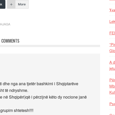
nk
More
𝐕𝐞
Lek
AHJAGA
FE
COMMENTS
“Pi
Glo
A d
jet
Për
ti dhe nga ana tjetër bashkimi i Shqiptarëve
Mba
sht të ndryshme.
Kul
e në Shqipëri)që i përzijnë këto dy nocione janë
Pse
grupim shtetesh!!!!