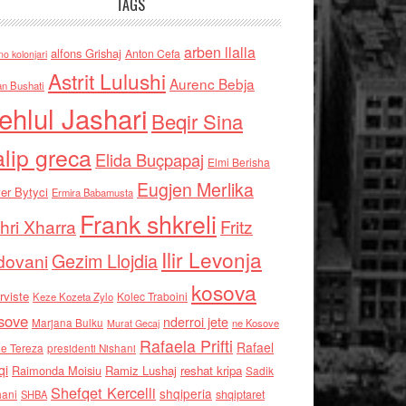
TAGS
arben llalla
alfons Grishaj
Anton Cefa
no kolonjari
Astrit Lulushi
Aurenc Bebja
an Bushati
ehlul Jashari
Beqir Sina
alip greca
Elida Buçpapaj
Elmi Berisha
Eugjen Merlika
er Bytyci
Ermira Babamusta
Frank shkreli
hri Xharra
Fritz
Ilir Levonja
Gezim Llojdia
dovani
kosova
rviste
Kolec Traboini
Keze Kozeta Zylo
sove
nderroi jete
Marjana Bulku
ne Kosove
Murat Gecaj
Rafaela Prifti
Rafael
e Tereza
presidenti Nishani
qi
Raimonda Moisiu
Ramiz Lushaj
reshat kripa
Sadik
Shefqet Kercelli
shqiperia
hani
shqiptaret
SHBA