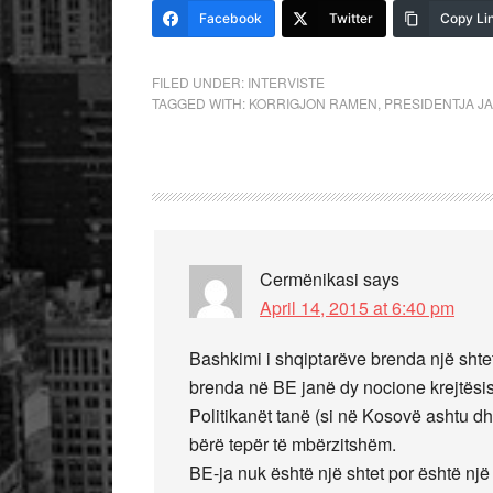
Facebook
Twitter
Copy Li
FILED UNDER:
INTERVISTE
TAGGED WITH:
KORRIGJON RAMEN
,
PRESIDENTJA J
Cermënikasi
says
April 14, 2015 at 6:40 pm
Bashkimi i shqiptarëve brenda një shte
brenda në BE janë dy nocione krejtësi
Politikanët tanë (si në Kosovë ashtu dh
bërë tepër të mbërzitshëm.
BE-ja nuk është një shtet por është një 