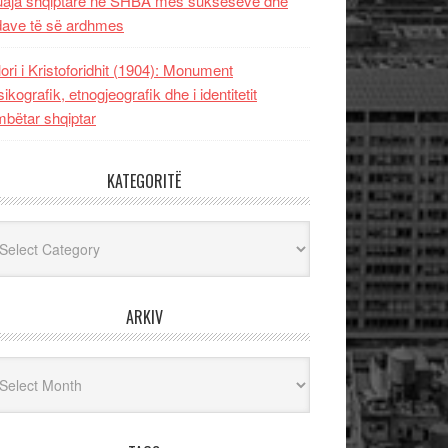
uaja shqiptare në SHBA mes sukseseve dhe
dave të së ardhmes
lori i Kristoforidhit (1904): Monument
sikografik, etnogjeografik dhe i identitetit
bëtar shqiptar
KATEGORITË
egoritë
ARKIV
iv