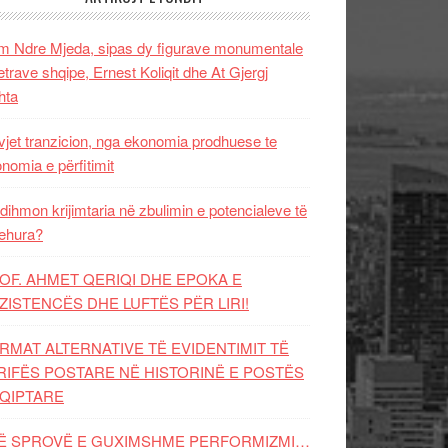
 Ndre Mjeda, sipas dy figurave monumentale
letrave shqipe, Ernest Koliqit dhe At Gjergj
hta
vjet tranzicion, nga ekonomia prodhuese te
nomia e përfitimit
dihmon krijimtaria në zbulimin e potencialeve të
ehura?
OF. AHMET QERIQI DHE EPOKA E
ZISTENCЁS DHE LUFTЁS PЁR LIRI!
RMAT ALTERNATIVE TË EVIDENTIMIT TË
RIFËS POSTARE NË HISTORINË E POSTËS
QIPTARE
Ë SPROVË E GUXIMSHME PERFORMIZMI…