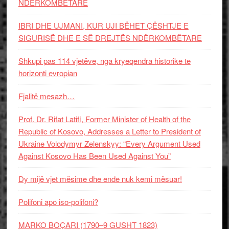
NDËRKOMBËTARE
IBRI DHE UJMANI, KUR UJI BËHET ÇËSHTJE E
SIGURISË DHE E SË DREJTËS NDËRKOMBËTARE
Shkupi pas 114 vjetëve, nga kryeqendra historike te
horizonti evropian
Fjalitë mesazh…
Prof. Dr. Rifat Latifi, Former Minister of Health of the
Republic of Kosovo, Addresses a Letter to President of
Ukraine Volodymyr Zelenskyy: “Every Argument Used
Against Kosovo Has Been Used Against You”
Dy mijë vjet mësime dhe ende nuk kemi mësuar!
Polifoni apo iso-polifoni?
MARKO BOÇARI (1790–9 GUSHT 1823)