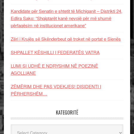
Kandidate për Senatin e shtetit të Michiganit – Distrikti 24,
Edlira Sako: “Shqiptarët kanë nevojë për më shumë
përfaqësim në institucionet amerikane”
Zëri i Krujës së Skënderbeut që troket në portat e Sienës
SHPALLET KËSHILLI I FEDERATËS VATRA
LUMI SI UDHË E NDRYSHIM NË POEZINË
AGOLLIANE
ZËMËRIM DHE PAS VDEKJES! DISIDENTI I
PËRHERSHËM…
KATEGORITË
Kategoritë