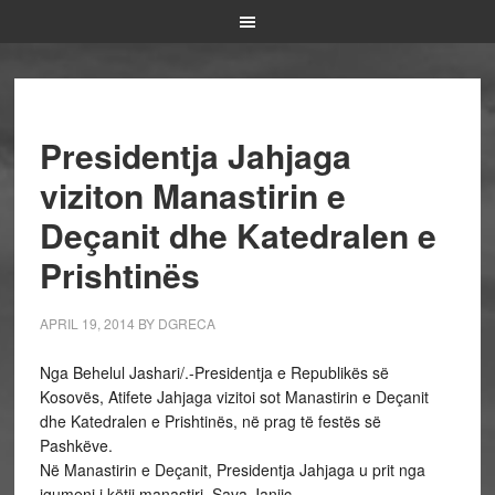
Presidentja Jahjaga
viziton Manastirin e
Deçanit dhe Katedralen e
Prishtinës
APRIL 19, 2014
BY
DGRECA
Nga Behelul Jashari/.-Presidentja e Republikës së
Kosovës, Atifete Jahjaga vizitoi sot Manastirin e Deçanit
dhe Katedralen e Prishtinës, në prag të festës së
Pashkëve.
Në Manastirin e Deçanit, Presidentja Jahjaga u prit nga
igumeni i këtij manastiri, Sava Janjiç.