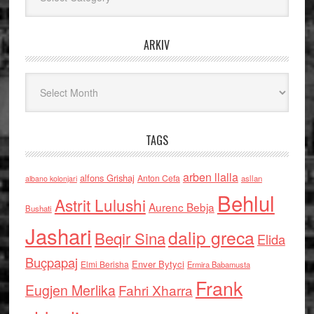
ARKIV
Arkiv
TAGS
arben llalla
alfons Grishaj
Anton Cefa
asllan
albano kolonjari
Behlul
Astrit Lulushi
Aurenc Bebja
Bushati
Jashari
dalip greca
Beqir Sina
Elida
Buçpapaj
Enver Bytyci
Elmi Berisha
Ermira Babamusta
Frank
Eugjen Merlika
Fahri Xharra