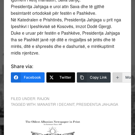
Presidentja Jahjaga e uroi atin Sava dhe të gjithë
besimtarët ortodoksë për festën e Pashkëve.
Në Katedralen e Prishtinës, Presidentja Jahjaga u prit nga
Ipeshkvi i Ipeshkvisë së Kosovës, imzot Dodë Gjergji.
Duke e uruar për festën e Pashkëve, Presidentja Jahjaga
tha se Pashkët janë një ditë e ringjalljes së jetës dhe të
mirës, ditë e shpresës dhe e dashurisë, e mirëkuptimit
midis njerëzve.
Share via:
Facebook
Twitter
Copy Link
More
FILED UNDER:
RAJON
TAGGED WITH:
MANASTIR I DECANIT
,
PRESIDENTJA JAHJAGA