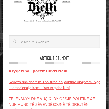
ARTIKUJT E FUNDIT
𝗞𝗿𝘆𝗾𝗲𝘇𝗶𝗺𝗶 𝗶 𝗽𝗼𝗲𝘁𝗶𝘁 𝗛𝗮𝘃𝘇𝗶 𝗡𝗲𝗹𝗮
Kosova dhe dështimi i politikës së jashtme shqiptare: Nga
internacionalja komuniste te globalizmi
ZELENSKYY DHE VUÇIQ, DY QASJE POLITIKE QË
NUK MUND TË ZËVENDËSOJNË TË DREJTËN