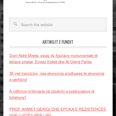
ARTIKUJT E FUNDIT
Dom Ndre Mjeda, sipas dy figurave monumentale të
letrave shqipe, Ernest Koliqit dhe At Gjergj Fishta
36 vjet tranzicion, nga ekonomia prodhuese te ekonomia
e përfitimit
A ndihmon krijimtaria në zbulimin e potencialeve të
fshehura?
PROF. AHMET QERIQI DHE EPOKA E REZISTENCЁS
DHE LUFTЁS PЁR LIRI!