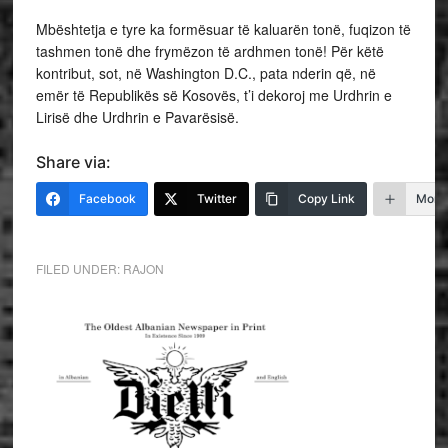
Mbështetja e tyre ka formësuar të kaluarën tonë, fuqizon të
tashmen tonë dhe frymëzon të ardhmen tonë! Për këtë
kontribut, sot, në Washington D.C., pata nderin që, në
emër të Republikës së Kosovës, t’i dekoroj me Urdhrin e
Lirisë dhe Urdhrin e Pavarësisë.
Share via:
Facebook
Twitter
Copy Link
More
FILED UNDER:
RAJON