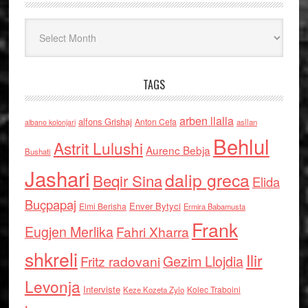
Arkiv
TAGS
arben llalla
alfons Grishaj
Anton Cefa
asllan
albano kolonjari
Behlul
Astrit Lulushi
Aurenc Bebja
Bushati
Jashari
dalip greca
Beqir Sina
Elida
Buçpapaj
Enver Bytyci
Elmi Berisha
Ermira Babamusta
Frank
Eugjen Merlika
Fahri Xharra
shkreli
Ilir
Gezim Llojdia
Fritz radovani
Levonja
Interviste
Kolec Traboini
Keze Kozeta Zylo