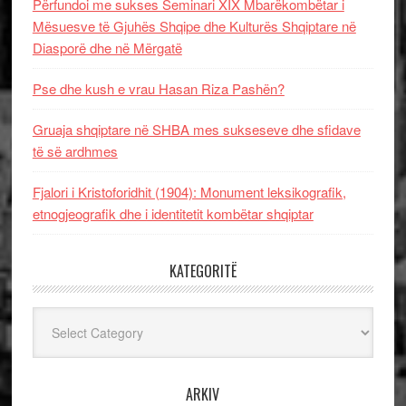
Përfundoi me sukses Seminari XIX Mbarëkombëtar i
Mësuesve të Gjuhës Shqipe dhe Kulturës Shqiptare në
Diasporë dhe në Mërgatë
Pse dhe kush e vrau Hasan Riza Pashën?
Gruaja shqiptare në SHBA mes sukseseve dhe sfidave
të së ardhmes
Fjalori i Kristoforidhit (1904): Monument leksikografik,
etnogjeografik dhe i identitetit kombëtar shqiptar
KATEGORITË
Kategoritë
ARKIV