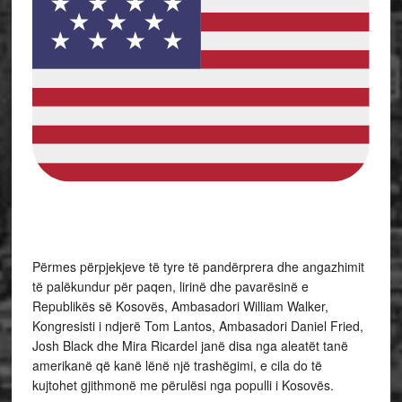
Përmes përpjekjeve të tyre të pandërprera dhe angazhimit
të palëkundur për paqen, lirinë dhe pavarësinë e
Republikës së Kosovës, Ambasadori William Walker,
Kongresisti i ndjerë Tom Lantos, Ambasadori Daniel Fried,
Josh Black dhe Mira Ricardel janë disa nga aleatët tanë
amerikanë që kanë lënë një trashëgimi, e cila do të
kujtohet gjithmonë me përulësi nga populli i Kosovës.