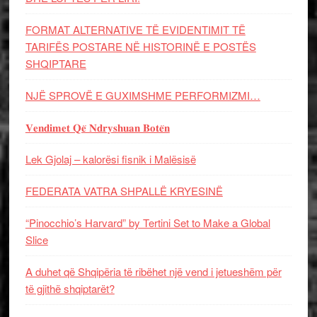
FORMAT ALTERNATIVE TË EVIDENTIMIT TË
TARIFËS POSTARE NË HISTORINË E POSTËS
SHQIPTARE
NJË SPROVË E GUXIMSHME PERFORMIZMI…
𝐕𝐞𝐧𝐝𝐢𝐦𝐞𝐭 𝐐𝐞̈ 𝐍𝐝𝐫𝐲𝐬𝐡𝐮𝐚𝐧 𝐁𝐨𝐭𝐞̈𝐧
Lek Gjolaj – kalorësi fisnik i Malësisë
FEDERATA VATRA SHPALLË KRYESINË
“Pinocchio’s Harvard” by Tertini Set to Make a Global
Slice
A duhet që Shqipëria të ribëhet një vend i jetueshëm për
të gjithë shqiptarët?