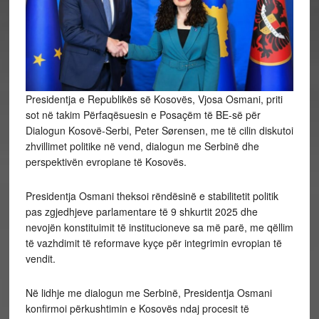
Presidentja e Republikës së Kosovës, Vjosa Osmani, priti
sot në takim Përfaqësuesin e Posaçëm të BE-së për
Dialogun Kosovë-Serbi, Peter Sørensen, me të cilin diskutoi
zhvillimet politike në vend, dialogun me Serbinë dhe
perspektivën evropiane të Kosovës.
Presidentja Osmani theksoi rëndësinë e stabilitetit politik
pas zgjedhjeve parlamentare të 9 shkurtit 2025 dhe
nevojën konstituimit të
institucioneve sa më parë, me qëllim
të vazhdimit të reformave kyçe për integrimin evropian të
vendit.
Në lidhje me dialogun me Serbinë, Presidentja Osmani
konfirmoi përkushtimin e Kosovës ndaj procesit të