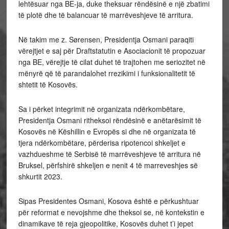
lehtësuar nga BE-ja, duke theksuar rëndësinë e një zbatimi
të plotë dhe të balancuar të marrëveshjeve të arritura.
Në takim me z. Sørensen, Presidentja Osmani paraqiti
vërejtjet e saj për Draftstatutin e Asociacionit të propozuar
nga BE, vërejtje të cilat duhet të trajtohen me seriozitet në
mënyrë që të parandalohet rrezikimi i funksionalitetit të
shtetit të Kosovës.
Sa i përket integrimit në organizata ndërkombëtare,
Presidentja Osmani ritheksoi rëndësinë e anëtarësimit të
Kosovës në Këshillin e Evropës si dhe në organizata të
tjera ndërkombëtare, përderisa ripotencoi shkeljet e
vazhdueshme të Serbisë të marrëveshjeve të arritura në
Bruksel, përfshirë shkeljen e nenit 4 të marreveshjes së
shkurtit 2023.
Sipas Presidentes Osmani, Kosova është e përkushtuar
për reformat e nevojshme dhe theksoi se, në kontekstin e
dinamikave të reja gjeopolitike, Kosovës duhet t’i jepet