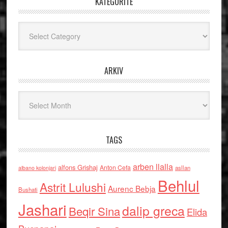
KATEGORITË
Kategoritë
ARKIV
Arkiv
TAGS
arben llalla
alfons Grishaj
Anton Cefa
asllan
albano kolonjari
Behlul
Astrit Lulushi
Aurenc Bebja
Bushati
Jashari
dalip greca
Beqir Sina
Elida