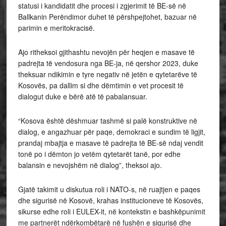
statusi i kandidatit dhe procesi i zgjerimit të BE-së në
Ballkanin Perëndimor duhet të përshpejtohet, bazuar në
parimin e meritokracisë.
Ajo ritheksoi gjithashtu nevojën për heqjen e masave të
padrejta të vendosura nga BE-ja, në qershor 2023, duke
theksuar ndikimin e tyre negativ në jetën e qytetarëve të
Kosovës, pa dallim si dhe dëmtimin e vet procesit të
dialogut duke e bërë atë të pabalansuar.
“Kosova është dëshmuar tashmë si palë konstruktive në
dialog, e angazhuar për paqe, demokraci e sundim të ligjit,
prandaj mbajtja e masave të padrejta të BE-së ndaj vendit
tonë po i dëmton jo vetëm qytetarët tanë, por edhe
balansin e nevojshëm në dialog”, theksoi ajo.
Gjatë takimit u diskutua roli i NATO-s, në ruajtjen e paqes
dhe sigurisë në Kosovë, krahas institucioneve të Kosovës,
sikurse edhe roli i EULEX-it, në kontekstin e bashkëpunimit
me partnerët ndërkombëtarë në fushën e sigurisë dhe