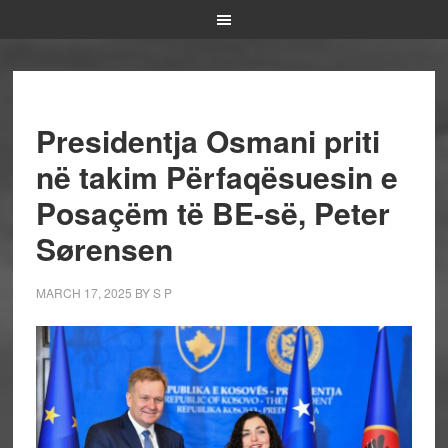
Presidentja Osmani priti
në takim Përfaqësuesin e
Posaçëm të BE-së, Peter
Sørensen
MARCH 17, 2025
BY
S P