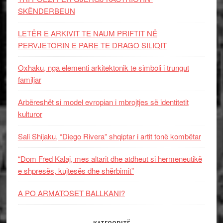
SKËNDERBEUN
LETËR E ARKIVIT TE NAUM PRIFTIT NË
PERVJETORIN E PARE TE DRAGO SILIQIT
Oxhaku, nga elementi arkitektonik te simboli i trungut
familjar
Arbëreshët si model evropian i mbrojtjes së identitetit
kulturor
Sali Shijaku, “Diego Rivera” shqiptar i artit tonë kombëtar
“Dom Fred Kalaj, mes altarit dhe atdheut si hermeneutikë
e shpresës, kujtesës dhe shërbimit”
A PO ARMATOSET BALLKANI?