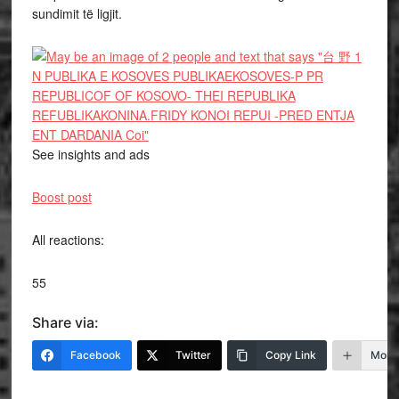
sundimit të ligjit.
See insights and ads
Boost post
All reactions:
55
Share via:
Facebook
Twitter
Copy Link
More