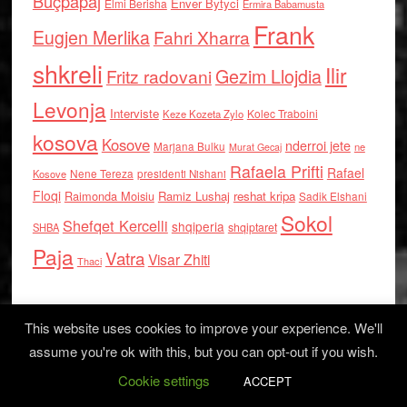
Buçpapaj
Enver Bytyci
Elmi Berisha
Ermira Babamusta
Frank
Eugjen Merlika
Fahri Xharra
shkreli
Ilir
Gezim Llojdia
Fritz radovani
Levonja
Interviste
Kolec Traboini
Keze Kozeta Zylo
kosova
Kosove
nderroi jete
Marjana Bulku
ne
Murat Gecaj
Rafaela Prifti
Rafael
Nene Tereza
Kosove
presidenti Nishani
Floqi
Raimonda Moisiu
Ramiz Lushaj
reshat kripa
Sadik Elshani
Sokol
Shefqet Kercelli
shqiperia
shqiptaret
SHBA
Paja
Vatra
Visar Zhiti
Thaci
This website uses cookies to improve your experience. We'll
assume you're ok with this, but you can opt-out if you wish.
Cookie settings
Log in
ACCEPT