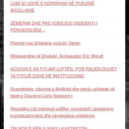
LUMI SI UDHË E NDRYSHIM NË POEZINË
AGOLLIANE
ZËMËRIM DHE PAS VDEKJES! DISIDENTI I
PËRHERSHËM…
Patriotë nga Shqipëria vizituan Vatrën
Mirëseardhje në Shqipëri, Ambasador Eric Wendt
KOSOVA E KA FITUAR LUFTËN, POR PAQEN DUHET
TA FITOJË EDHE NË INSTITUCIONE!
Scanderbeg, mburoja e Arbërisë dhe gjeniu ushtarak në
faqet e Giovanni Carlo Saraceni-t
Republika mbi interesat politike: sovraniteti i qytetarëve,
kushtetutshmëria dhe përgjegjësia shtetërore
TRI POEZI PËR GJERGJ KASTRIOTIN-