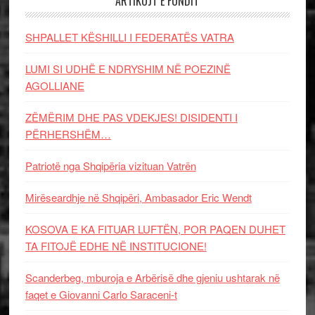
ARTIKUJT E FUNDIT
SHPALLET KËSHILLI I FEDERATËS VATRA
LUMI SI UDHË E NDRYSHIM NË POEZINË
AGOLLIANE
ZËMËRIM DHE PAS VDEKJES! DISIDENTI I
PËRHERSHËM…
Patriotë nga Shqipëria vizituan Vatrën
Mirëseardhje në Shqipëri, Ambasador Eric Wendt
KOSOVA E KA FITUAR LUFTËN, POR PAQEN DUHET
TA FITOJË EDHE NË INSTITUCIONE!
Scanderbeg, mburoja e Arbërisë dhe gjeniu ushtarak në
faqet e Giovanni Carlo Saraceni-t