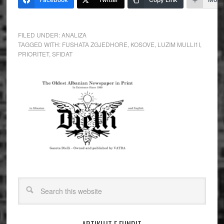
FILED UNDER:
ANALIZA
TAGGED WITH:
FUSHATA ZGJEDHORE
,
KOSOVE
,
LUZIM MULLI1I
,
PRIORITET
,
SFIDAT