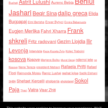
Behlul
Astrit Lulushi
Aurenc Bebja
Bushati
Jashari
dalip greca
Beqir Sina
Elida
Buçpapaj
Enver Bytyci
Elmi Berisha
Ermira Babamusta
Frank
Eugjen Merlika
Fahri Xharra
shkreli
Ilir
Gezim Llojdia
Fritz radovani
Levonja
Interviste
Kolec Traboini
Keze Kozeta Zylo
kosova
Kosove
nderroi jete
Marjana Bulku
ne
Murat Gecaj
Rafaela Prifti
Rafael
Nene Tereza
Kosove
presidenti Nishani
Floqi
Raimonda Moisiu
Ramiz Lushaj
reshat kripa
Sadik Elshani
Sokol
Shefqet Kercelli
shqiperia
shqiptaret
SHBA
Paja
Vatra
Visar Zhiti
Thaci
This website uses cookies to improve your experience. We'll