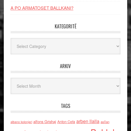
A PO ARMATOSET BALLKANI?
KATEGORITË
Kategoritë
ARKIV
Arkiv
TAGS
arben llalla
alfons Grishaj
Anton Cefa
asllan
albano kolonjari