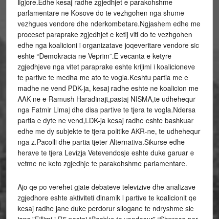
ligjore.Edhe kesaj radhe zgjedhjet e parakohshme
parlamentare ne Kosove do te vezhgohen nga shume
vezhgues vendore dhe nderkombetare.Ngjashem edhe me
proceset paraprake zgjedhjet e ketij viti do te vezhgohen
edhe nga koalicioni i organizatave joqeveritare vendore sic
eshte “Demokracia ne Veprim”.E vecanta e ketyre
zgjedhjeve nga vitet paraprake eshte krijimi i koalicioneve
te partive te medha me ato te vogla.Keshtu partia me e
madhe ne vend PDK-ja, kesaj radhe eshte ne koalicion me
AAK-ne e Ramush Haradinajt,pastaj NISMA,te udhehequr
nga Fatmir Limaj dhe disa partive te tjera te vogla.Ndersa
partia e dyte ne vend,LDK-ja kesaj radhe eshte bashkuar
edhe me dy subjekte te tjera politike AKR-ne, te udhehequr
nga z.Pacolli dhe partia tjeter Alternativa.Sikurse edhe
herave te tjera Levizja Vetevendosje eshte duke garuar e
vetme ne keto zgjedhje te parakohshme parlamentare.
Ajo qe po verehet gjate debateve televizive dhe analizave
zgjedhore eshte aktiviteti dinamik i partive te koalicionit qe
kesaj radhe jane duke perdorur sllogane te ndryshme sic