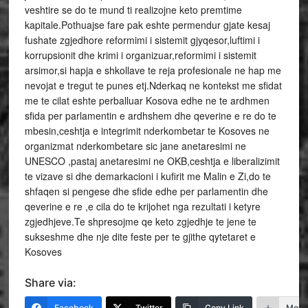
veshtire se do te mund ti realizojne keto premtime
kapitale.Pothuajse fare pak eshte permendur gjate kesaj
fushate zgjedhore reformimi i sistemit gjyqesor,luftimi i
korrupsionit dhe krimi i organizuar,reformimi i sistemit
arsimor,si hapja e shkollave te reja profesionale ne hap me
nevojat e tregut te punes etj.Nderkaq ne kontekst me sfidat
me te cilat eshte perballuar Kosova edhe ne te ardhmen
sfida per parlamentin e ardhshem dhe qeverine e re do te
mbesin,ceshtja e integrimit nderkombetar te Kosoves ne
organizmat nderkombetare sic jane anetaresimi ne
UNESCO ,pastaj anetaresimi ne OKB,ceshtja e liberalizimit
te vizave si dhe demarkacioni i kufirit me Malin e Zi,do te
shfaqen si pengese dhe sfide edhe per parlamentin dhe
qeverine e re ,e cila do te krijohet nga rezultati i ketyre
zgjedhjeve.Te shpresojme qe keto zgjedhje te jene te
sukseshme dhe nje dite feste per te gjithe qytetaret e
Kosoves
Share via:
Facebook
Twitter
Copy Link
More