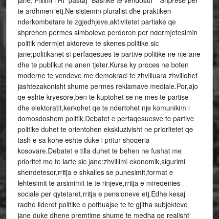
jane,”Fillimi i Ri” pastaj “Bashke te vendosur” “Shprese per
te ardhmen”etj.Ne sistemin pluralist dhe praktiken
nderkombetare te zgjedhjeve,aktivitetet partiake qe
shprehen permes simboleve perdoren per ndermjetesimin
politik ndermjet aktoreve te skenes politike sic
jane;politikanet si perfaqesues te partive politike ne nje ane
dhe te publikut ne anen tjeter.Kurse ky proces ne boten
moderne te vendeve me demokraci te zhvilluara zhvillohet
jashtezakonisht shume permes reklamave mediale.Por,ajo
qe eshte kryesore,ben te kuptohet se ne mes te partise
dhe elektoratit,kerkohet qe te ndertohet nje komunikim i
domosdoshem politik.Debatet e perfaqesuesve te partive
politike duhet te orientohen ekskluzivisht ne prioritetet qe
tash e sa kohe eshte duke i pritur shoqeria
kosovare.Debatet e tilla duhet te behen ne fushat me
prioritet me te larte sic jane;zhvillimi ekonomik,sigurimi
shendetesor,rritja e shkalles se punesimit,format e
lehtesimit te arsimimit te te rinjeve,rritja e mireqenies
sociale per qytetaret,rritja e pensioneve etj.Edhe kesaj
radhe lideret politike e pothuajse te te gjitha subjekteve
jane duke dhene premtime shume te medha qe realisht