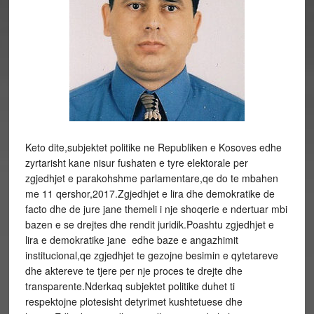
Keto dite,subjektet politike ne Republiken e Kosoves edhe
zyrtarisht kane nisur fushaten e tyre elektorale per
zgjedhjet e parakohshme parlamentare,qe do te mbahen
me 11 qershor,2017.Zgjedhjet e lira dhe demokratike de
facto dhe de jure jane themeli i nje shoqerie e ndertuar mbi
bazen e se drejtes dhe rendit juridik.Poashtu zgjedhjet e
lira e demokratike jane edhe baze e angazhimit
institucional,qe zgjedhjet te gezojne besimin e qytetareve
dhe aktereve te tjere per nje proces te drejte dhe
transparente.Nderkaq subjektet politike duhet ti
respektojne plotesisht detyrimet kushtetuese dhe