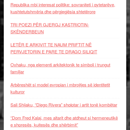
Republika mbi interesat politike: sovraniteti i qytetarëve,
kushtetutshmëria dhe përgjegjësia shtetërore
TRI POEZI PËR GJERGJ KASTRIOTIN-
SKËNDERBEUN
LETËR E ARKIVIT TE NAUM PRIFTIT NË
PERVJETORIN E PARE TE DRAGO SILIQIT
Oxhaku, nga elementi arkitektonik te simboli i trungut
familjar
Arbëreshët si model evropian i mbrojtjes së identitetit
kulturor
Sali Shijaku, “Diego Rivera” shqiptar i artit tonë kombëtar
“Dom Fred Kalaj, mes altarit dhe atdheut si hermeneutikë
e shpresës, kujtesës dhe shërbimit”