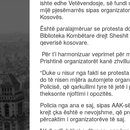
ishte edhe Vetëvendosje, së fundi
mijë pjesëmarrës sipas organizator
Kosovës.
Është paralajmëruar se protesta d
Biblioteka Kombëtare drejt Sheshit
qeverisë kosovare.
Për t’i harmonizuar veprimet për 
Prishtinë organizatorët kanë zhvil
“Duke u nisur nga fakti se protest
do të nisen mijëra automjete organ
Policisë, që qarkullimi tyre të jetë
theksonte njoftimi i opozitës.
Policia nga ana e saj, sipas AAK-
krejt çka është e nevojshme, që pr
përcaktim i organizatorëve të saj.