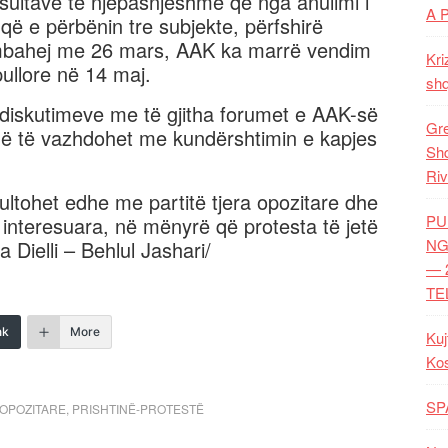
nsultave të njëpasnjëshme që nga anulimi i
A 
që e përbënin tre subjekte, përfshirë
 mbahej me 26 mars, AAK ka marrë vendim
Kri
pullore në 14 maj.
shq
s diskutimeve me të gjitha forumet e AAK-së
Gre
 që të vazhdohet me kundërshtimin e kapjes
Shq
Riv
ltohet edhe me partitë tjera opozitare dhe
PU
interesuara, në mënyrë që protesta të jetë
NG
Dielli – Behlul Jashari/
— 
TE
nk
More
Kuj
Ko
SP
 OPOZITARE
,
PRISHTINË-PROTESTË