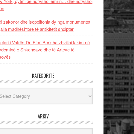
 York, qyteti që ndryshoi emrin… dhe ndryshoi
ën
i zakonor dhe isopolifonia dy nga monumentet
jalla madhështore të antikitetit shqiptar
etari i Vatrës Dr. Elmi Berisha zhvilloi takim në
deminë e Shkencave dhe të Arteve të
sovës
KATEGORITË
egoritë
ARKIV
iv