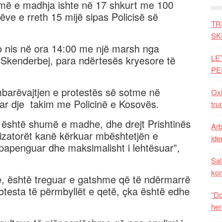
 më e madhja ishte në 17 shkurt me 100
ëve e rreth 15 mijë sipas Policisë së
TR
SK
o nis në ora 14:00 me një marsh nga
LE
 Skenderbej, para ndërtesës kryesore të
PE
mbarëvajtjen e protestës së sotme në
Oxh
luar dje takim me Policinë e Kosovës.
tru
a është shumë e madhe, dhe drejt Prishtinës
Arb
izatorët kanë kërkuar mbështetjën e
iden
 i papenguar dhe maksimalisht i lehtësuar”,
Sal
ko
së, është treguar e gatshme që të ndërmarrë
otesta të përmbyllët e qetë, çka është edhe
“Do
her