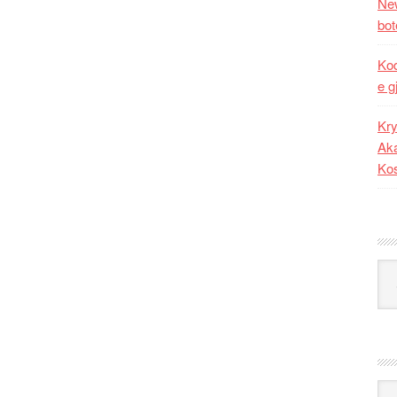
New
bot
Kod
e g
Kry
Aka
Ko
Kat
Ark