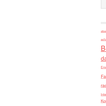
alba
asll
B
d
Env
Fa
ra
Inte
Ko