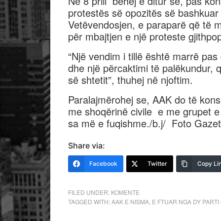
Në 8 prill bëhej e ditur se, pas ko
protestës së opozitës së bashkuar 
Vetëvendosjen, e paraparë që të
për mbajtjen e një proteste gjithpo
“Një vendim i tillë është marrë pa
dhe një përcaktimi të palëkundur,
së shtetit”, thuhej në njoftim.
Paralajmërohej se, AAK do të konsu
me shoqërinë civile e me grupet e 
sa më e fuqishme./b.j/ Foto Gazeta 
Share via:
Facebook
Twitter
Copy Li
FILED UNDER:
KOMENTE
TAGGED WITH:
AAK E NISMA
,
E FTUAR NGA DY PARTI