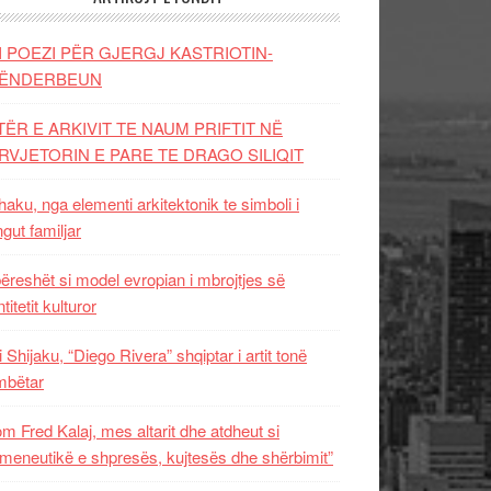
I POEZI PËR GJERGJ KASTRIOTIN-
ËNDERBEUN
TËR E ARKIVIT TE NAUM PRIFTIT NË
RVJETORIN E PARE TE DRAGO SILIQIT
aku, nga elementi arkitektonik te simboli i
ngut familjar
ëreshët si model evropian i mbrojtjes së
titetit kulturor
i Shijaku, “Diego Rivera” shqiptar i artit tonë
mbëtar
m Fred Kalaj, mes altarit dhe atdheut si
meneutikë e shpresës, kujtesës dhe shërbimit”