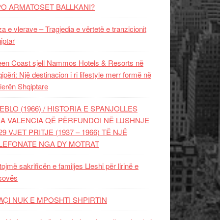
PO ARMATOSET BALLKANI?
za e vlerave – Tragjedia e vërtetë e tranzicionit
iptar
en Coast sjell Nammos Hotels & Resorts në
ipëri: Një destinacion i ri lifestyle merr formë në
ierën Shqiptare
EBLO (1966) / HISTORIA E SPANJOLLES
A VALENCIA QË PËRFUNDOI NË LUSHNJE
29 VJET PRITJE (1937 – 1966) TË NJË
LEFONATE NGA DY MOTRAT
tojmë sakrificën e familjes Lleshi për lirinë e
sovës
AÇI NUK E MPOSHTI SHPIRTIN