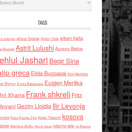
TAGS
arben llalla
alfons Grishaj
Anton Cefa
no kolonjari
Astrit Lulushi
Aurenc Bebja
an Bushati
ehlul Jashari
Beqir Sina
alip greca
Elida Buçpapaj
Elmi Berisha
Eugjen Merlika
er Bytyci
Ermira Babamusta
Frank shkreli
hri Xharra
Fritz
Ilir Levonja
Gezim Llojdia
dovani
kosova
rviste
Kolec Traboini
Keze Kozeta Zylo
sove
nderroi jete
Marjana Bulku
ne Kosove
Murat Gecaj