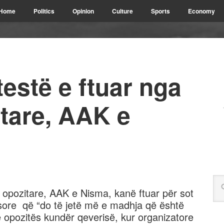
Home
Politics
Opinion
Culture
Sports
Economy
testë e ftuar nga
itare, AAK e
opozitare, AAK e Nisma, kanë ftuar për sot
ësore që “do të jetë më e madhja që është
 opozitës kundër qeverisë, kur organizatore