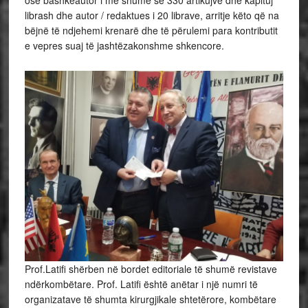
ose bashkëautor i më shumë se 330 artikujve dhe kapituj
librash dhe autor / redaktues i 20 librave, arritje këto që na
bëjnë të ndjehemi krenarë dhe të përulemi para kontributit
e vepres suaj të jashtëzakonshme shkencore.
Prof.Latifi shërben në bordet editoriale të shumë revistave
ndërkombëtare. Prof. Latifi është anëtar i një numri të
organizatave të shumta kirurgjikale shtetërore, kombëtare