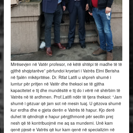
Mirësevjen në Vatër profesor, në këtë shtëpi të madhe të të
gjithë shqiptarëve” përfundoi kryetari i Vatrës Elmi Berisha
në fjalën mikëpritëse. Dr. Rifat Latifi u shpreh shumë i
lumtur për pritjen në Vatër dhe theksoi se të gjitha
kapacitetet e tij dhe mundësitë e tij do i vërë në shërbim të
Vatrës në të ardhmen. Prof.Latifi ndër të tjera theksoi: “Jam
shumë i gëzuar që jam sot në mesin tuaj. U gëzova shumë
kur erdha dhe e gjeta derën e Vatrës të hapur. Kjo derë
duhet të qëndrojë e hapur përgjthmonë për secilin prej
nesh që të kontribuojmë me aq sa mundemi. Unë kam
qenë pjesë e Vatrës që kur kam qenë në specializim në