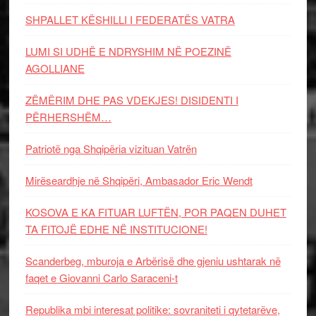
SHPALLET KËSHILLI I FEDERATËS VATRA
LUMI SI UDHË E NDRYSHIM NË POEZINË
AGOLLIANE
ZËMËRIM DHE PAS VDEKJES! DISIDENTI I
PËRHERSHËM…
Patriotë nga Shqipëria vizituan Vatrën
Mirëseardhje në Shqipëri, Ambasador Eric Wendt
KOSOVA E KA FITUAR LUFTËN, POR PAQEN DUHET
TA FITOJË EDHE NË INSTITUCIONE!
Scanderbeg, mburoja e Arbërisë dhe gjeniu ushtarak në
faqet e Giovanni Carlo Saraceni-t
Republika mbi interesat politike: sovraniteti i qytetarëve,