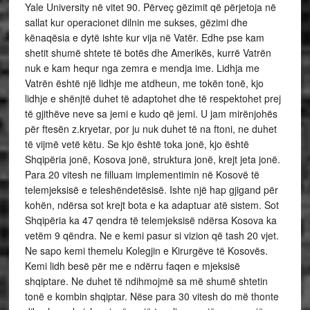
Yale University në vitet 90. Përveç gëzimit që përjetoja në
sallat kur operacionet dilnin me sukses, gëzimi dhe
kënaqësia e dytë ishte kur vija në Vatër. Edhe pse kam
shetit shumë shtete të botës dhe Amerikës, kurrë Vatrën
nuk e kam hequr nga zemra e mendja ime. Lidhja me
Vatrën është një lidhje me atdheun, me tokën tonë, kjo
lidhje e shënjtë duhet të adaptohet dhe të respektohet prej
të gjithëve neve sa jemi e kudo që jemi. U jam mirënjohës
për ftesën z.kryetar, por ju nuk duhet të na ftoni, ne duhet
të vijmë vetë këtu. Se kjo është toka jonë, kjo është
Shqipëria jonë, Kosova jonë, struktura jonë, krejt jeta jonë.
Para 20 vitesh ne filluam implementimin në Kosovë të
telemjeksisë e teleshëndetësisë. Ishte një hap gjigand për
kohën, ndërsa sot krejt bota e ka adaptuar atë sistem. Sot
Shqipëria ka 47 qendra të telemjeksisë ndërsa Kosova ka
vetëm 9 qëndra. Ne e kemi pasur si vizion që tash 20 vjet.
Ne sapo kemi themelu Kolegjin e Kirurgëve të Kosovës.
Kemi lidh besë për me e ndërru faqen e mjeksisë
shqiptare. Ne duhet të ndihmojmë sa më shumë shtetin
tonë e kombin shqiptar. Nëse para 30 vitesh do më thonte