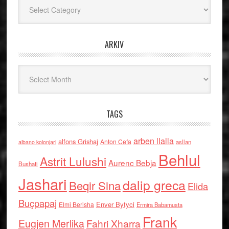
Kategoritë
ARKIV
Arkiv
TAGS
arben llalla
alfons Grishaj
Anton Cefa
asllan
albano kolonjari
Behlul
Astrit Lulushi
Aurenc Bebja
Bushati
Jashari
dalip greca
Beqir Sina
Elida
Buçpapaj
Enver Bytyci
Elmi Berisha
Ermira Babamusta
Frank
Eugjen Merlika
Fahri Xharra