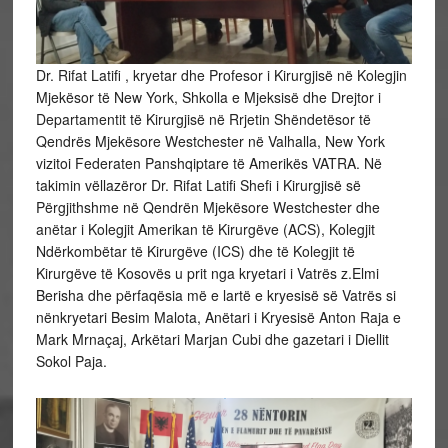
Dr. Rifat Latifi , kryetar dhe Profesor i Kirurgjisë në Kolegjin
Mjekësor të New York, Shkolla e Mjeksisë dhe Drejtor i
Departamentit të Kirurgjisë në Rrjetin Shëndetësor të
Qendrës Mjekësore Westchester në Valhalla, New York
vizitoi Federaten Panshqiptare të Amerikës VATRA. Në
takimin vëllazëror Dr. Rifat Latifi Shefi i Kirurgjisë së
Përgjithshme në Qendrën Mjekësore Westchester dhe
anëtar i Kolegjit Amerikan të Kirurgëve (ACS), Kolegjit
Ndërkombëtar të Kirurgëve (ICS) dhe të Kolegjit të
Kirurgëve të Kosovës u prit nga kryetari i Vatrës z.Elmi
Berisha dhe përfaqësia më e lartë e kryesisë së Vatrës si
nënkryetari Besim Malota, Anëtari i Kryesisë Anton Raja e
Mark Mrnaçaj, Arkëtari Marjan Cubi dhe gazetari i Diellit
Sokol Paja.