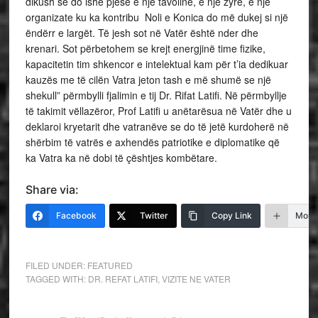
dikush se do ishe pjesë e një tavoline, e një zyre, e një
organizate ku ka kontribu Noli e Konica do më dukej si një
ëndërr e largët. Të jesh sot në Vatër është nder dhe
krenari. Sot përbetohem se krejt energjinë time fizike,
kapacitetin tim shkencor e intelektual kam për t’ia dedikuar
kauzës me të cilën Vatra jeton tash e më shumë se një
shekull” përmbylli fjalimin e tij Dr. Rifat Latifi. Në përmbyllje
të takimit vëllazëror, Prof Latifi u anëtarësua në Vatër dhe u
deklaroi kryetarit dhe vatranëve se do të jetë kurdoherë në
shërbim të vatrës e axhendës patriotike e diplomatike që
ka Vatra ka në dobi të çështjes kombëtare.
Share via:
Facebook
Twitter
Copy Link
More
FILED UNDER:
FEATURED
TAGGED WITH:
DR. REFAT LATIFI
,
VIZITE NE VATER