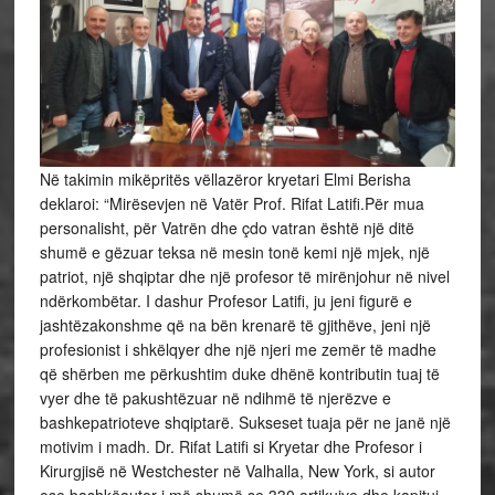
Në takimin mikëpritës vëllazëror kryetari Elmi Berisha
deklaroi: “Mirësevjen në Vatër Prof. Rifat Latifi.Për mua
personalisht, për Vatrën dhe çdo vatran është një ditë
shumë e gëzuar teksa në mesin tonë kemi një mjek, një
patriot, një shqiptar dhe një profesor të mirënjohur në nivel
ndërkombëtar. I dashur Profesor Latifi, ju jeni figurë e
jashtëzakonshme që na bën krenarë të gjithëve, jeni një
profesionist i shkëlqyer dhe një njeri me zemër të madhe
që shërben me përkushtim duke dhënë kontributin tuaj të
vyer dhe të pakushtëzuar në ndihmë të njerëzve e
bashkepatrioteve shqiptarë. Sukseset tuaja për ne janë një
motivim i madh. Dr. Rifat Latifi si Kryetar dhe Profesor i
Kirurgjisë në Westchester në Valhalla, New York, si autor