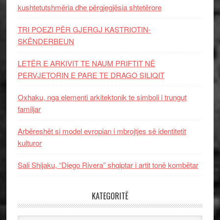
kushtetutshmëria dhe përgjegjësia shtetërore
TRI POEZI PËR GJERGJ KASTRIOTIN-
SKËNDERBEUN
LETËR E ARKIVIT TE NAUM PRIFTIT NË
PERVJETORIN E PARE TE DRAGO SILIQIT
Oxhaku, nga elementi arkitektonik te simboli i trungut
familjar
Arbëreshët si model evropian i mbrojtjes së identitetit
kulturor
Sali Shijaku, “Diego Rivera” shqiptar i artit tonë kombëtar
KATEGORITË