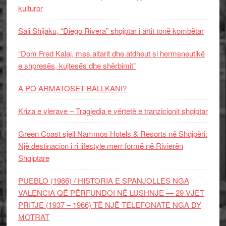
kulturor
Sali Shijaku, “Diego Rivera” shqiptar i artit tonë kombëtar
“Dom Fred Kalaj, mes altarit dhe atdheut si hermeneutikë
e shpresës, kujtesës dhe shërbimit”
A PO ARMATOSET BALLKANI?
Kriza e vlerave – Tragjedia e vërtetë e tranzicionit shqiptar
Green Coast sjell Nammos Hotels & Resorts në Shqipëri:
Një destinacion i ri lifestyle merr formë në Rivierën
Shqiptare
PUEBLO (1966) / HISTORIA E SPANJOLLES NGA
VALENCIA QË PËRFUNDOI NË LUSHNJE — 29 VJET
PRITJE (1937 – 1966) TË NJË TELEFONATE NGA DY
MOTRAT