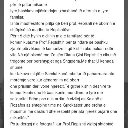
për të pritur mikun e
tyre,bashkevuajtësin,dajen,xhaxhanë,të afermin e tyre
familjar.
Ishte madheshtore pritja që bëri prof.Repishti në oborrin e
shtëpisë së madhe te Repishtëve.
Për 15 ditë hynin e dilnin miq e familjarë për të
komunikuar,me Prof.Repishtin për ta ndarë së bashku
zjarrin përvëlues të komunizmit që kishin akumuluar ndër
vite.Në një bisedë me Zonjën Diana Çipi Repishti e cila më
tregonte për përshtypjet nga Shqipëria.Më tha:”U kënaqa
shumë
kur takova miqtë e Samiut,kanë mbetur të paharruara ato
mbrëmje vere kur qëndronim në oborr
dhe prisnim deri vonë njerëzit.Të gjithë kishin dëshirë të
komunikonin dhe të bashkonin mendimet e tyre me
solidaritet.Edhe pse nuk arrita të vizitoj as Kalanë e
Rozafës as shtëpinë time në Gjirokastër unë erdha e
mbushur me dashuri dhe respekt për ata njerëz bujarë dhe
mikpritës.”
Po ju dergoj nje fotografi kur Prof.Repishti vizitoj shtëpinë