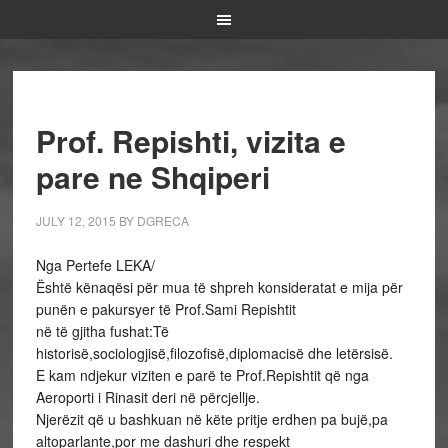
Prof. Repishti, vizita e
pare ne Shqiperi
JULY 12, 2015
BY
DGRECA
Nga Pertefe LEKA/
Është kënaqësi për mua të shpreh konsideratat e mija për
punën e pakursyer të Prof.Sami Repishtit
në të gjitha fushat:Të
historisë,sociologjisë,filozofisë,diplomacisë dhe letërsisë.
E kam ndjekur viziten e parë te Prof.Repishtit që nga
Aeroporti i Rinasit deri në përcjellje.
Njerëzit që u bashkuan në këte pritje erdhen pa bujë,pa
altoparlante,por me dashuri dhe respekt