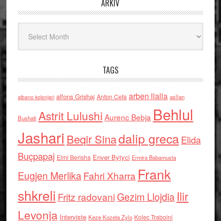
ARKIV
Arkiv
TAGS
arben llalla
alfons Grishaj
Anton Cefa
asllan
albano kolonjari
Behlul
Astrit Lulushi
Aurenc Bebja
Bushati
Jashari
dalip greca
Beqir Sina
Elida
Buçpapaj
Enver Bytyci
Elmi Berisha
Ermira Babamusta
Frank
Eugjen Merlika
Fahri Xharra
shkreli
Ilir
Gezim Llojdia
Fritz radovani
Levonja
Interviste
Kolec Traboini
Keze Kozeta Zylo