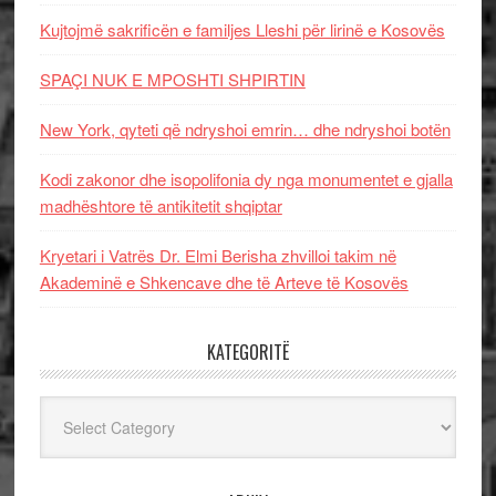
Kujtojmë sakrificën e familjes Lleshi për lirinë e Kosovës
SPAÇI NUK E MPOSHTI SHPIRTIN
New York, qyteti që ndryshoi emrin… dhe ndryshoi botën
Kodi zakonor dhe isopolifonia dy nga monumentet e gjalla
madhështore të antikitetit shqiptar
Kryetari i Vatrës Dr. Elmi Berisha zhvilloi takim në
Akademinë e Shkencave dhe të Arteve të Kosovës
KATEGORITË
Kategoritë