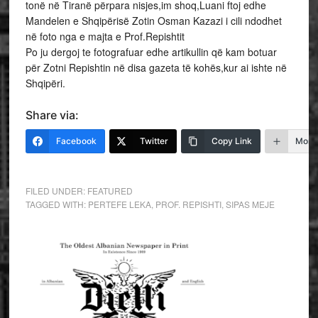
tonë në Tiranë përpara nisjes,im shoq,Luani ftoj edhe
Mandelen e Shqipërisë Zotin Osman Kazazi i cili ndodhet
në foto nga e majta e Prof.Repishtit
Po ju dergoj te fotografuar edhe artikullin që kam botuar
për Zotni Repishtin në disa gazeta të kohës,kur ai ishte në
Shqipëri.
Share via:
Facebook
Twitter
Copy Link
More
FILED UNDER:
FEATURED
TAGGED WITH:
PERTEFE LEKA
,
PROF. REPISHTI
,
SIPAS MEJE