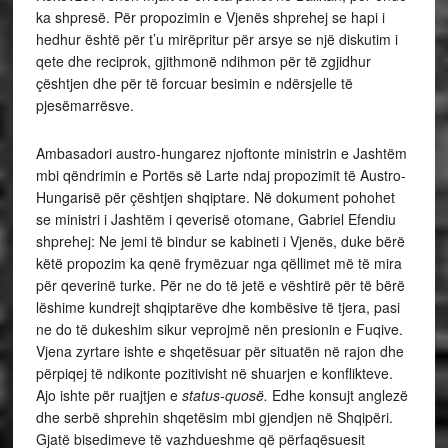
ka shpresë. Për propozimin e Vjenës shprehej se hapi i
hedhur është për t’u mirëpritur për arsye se një diskutim i
qete dhe reciprok, gjithmonë ndihmon për të zgjidhur
çështjen dhe për të forcuar besimin e ndërsjelle të
pjesëmarrësve.
Ambasadori austro-hungarez njoftonte ministrin e Jashtëm
mbi qëndrimin e Portës së Larte ndaj propozimit të Austro-
Hungarisë për çështjen shqiptare. Në dokument pohohet
se ministri i Jashtëm i qeverisë otomane, Gabriel Efendiu
shprehej: Ne jemi të bindur se kabineti i Vjenës, duke bërë
këtë propozim ka qenë frymëzuar nga qëllimet më të mira
për qeverinë turke. Për ne do të jetë e vështirë për të bërë
lëshime kundrejt shqiptarëve dhe kombësive të tjera, pasi
ne do të dukeshim sikur veprojmë nën presionin e Fuqive.
Vjena zyrtare ishte e shqetësuar për situatën në rajon dhe
përpiqej të ndikonte pozitivisht në shuarjen e konflikteve.
Ajo ishte për ruajtjen e
status-quosë.
Edhe konsujt anglezë
dhe serbë shprehin shqetësim mbi gjendjen në Shqipëri.
Gjatë bisedimeve të vazhdueshme që përfaqësuesit