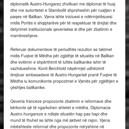
diplomatik Austro-Hungarez zhvilluan me diplomat të huaj
dhe me autoritetet e Stambollit shpreheshin për ruajtjen e
paqes në Ballkan. Vjena ishte iniciuesi e ndërmjetësuesi
midis Portës e shqiptarëve për të respektuar të drejtat dhe
detyrimet institucionale qeverisëse si dhe për zbatimin e
marrëveshjeve.
Referuar dokumenteve të periudhës rezulton se takimet
midis Fuqive të Mëdha për zgjidhje të situatës në Ballkan
dhe evitimin e shpërthimit të luftës ballkanike ishin të
vazhdueshme. Konti Berchtold nëpërmjet udhëzimit
drejtuar ambasadave të Austro-Hungarisë pranë Fuqive të
Mëdha iu komunikonte propozimet e Vjenës për zgjidhjen e
çështjes ballkanike.
Qeveria franceze propozonte zbatimin e reformave dhe
kërkonte që të ngarkohen shtetet e mëdha. Diplomacia
Austro-hungareze e ndiqte situatën hap pas hapi dhe
mund të thuhet se ishte nga më aktivet në rajon. Vjena
mbështeste reformat dhe propozonte ndryshime në