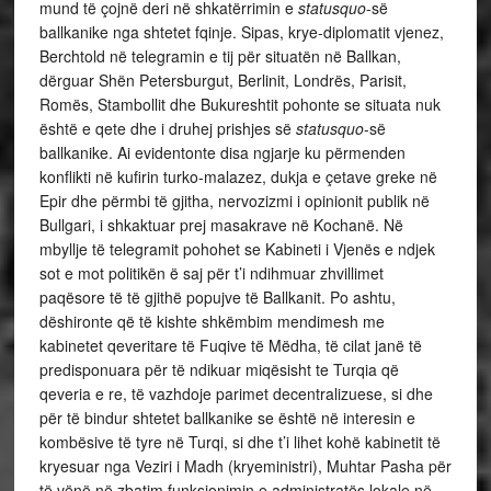
mund të çojnë deri në shkatërrimin e
statusquo
-së
ballkanike nga shtetet fqinje. Sipas, krye-diplomatit vjenez,
Berchtold në telegramin e tij për situatën në Ballkan,
dërguar Shën Petersburgut, Berlinit, Londrës, Parisit,
Romës, Stambollit dhe Bukureshtit pohonte se situata nuk
është e qete dhe i druhej prishjes së
statusquo
-së
ballkanike. Ai evidentonte disa ngjarje ku përmenden
konflikti në kufirin turko-malazez, dukja e çetave greke në
Epir dhe përmbi të gjitha, nervozizmi i opinionit publik në
Bullgari, i shkaktuar prej masakrave në Kochanë. Në
mbyllje të telegramit pohohet se Kabineti i Vjenës e ndjek
sot e mot politikën ë saj për t’i ndihmuar zhvillimet
paqësore të të gjithë popujve të Ballkanit. Po ashtu,
dëshironte që të kishte shkëmbim mendimesh me
kabinetet qeveritare të Fuqive të Mëdha, të cilat janë të
predisponuara për të ndikuar miqësisht te Turqia që
qeveria e re, të vazhdoje parimet decentralizuese, si dhe
për të bindur shtetet ballkanike se është në interesin e
kombësive të tyre në Turqi, si dhe t’i lihet kohë kabinetit të
kryesuar nga Veziri i Madh (kryeministri), Muhtar Pasha për
të vënë në zbatim funksionimin e administratës lokale në