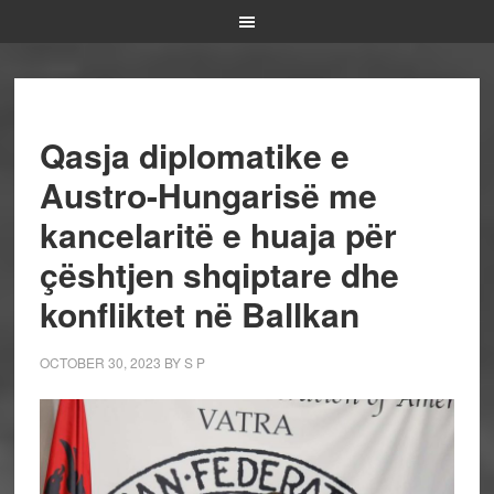
Qasja diplomatike e
Austro-Hungarisë me
kancelaritë e huaja për
çështjen shqiptare dhe
konfliktet në Ballkan
OCTOBER 30, 2023
BY
S P