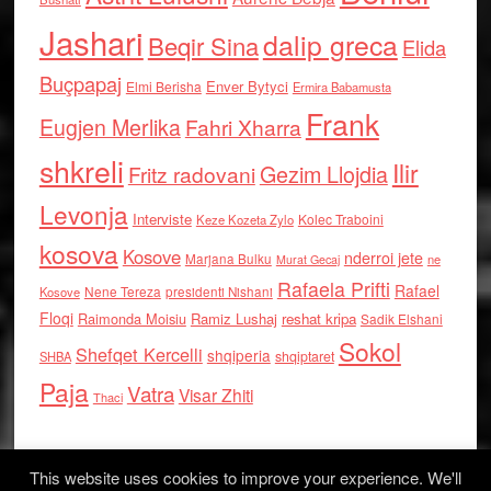
Jashari
dalip greca
Beqir Sina
Elida
Buçpapaj
Enver Bytyci
Elmi Berisha
Ermira Babamusta
Frank
Eugjen Merlika
Fahri Xharra
shkreli
Ilir
Gezim Llojdia
Fritz radovani
Levonja
Interviste
Kolec Traboini
Keze Kozeta Zylo
kosova
Kosove
nderroi jete
Marjana Bulku
ne
Murat Gecaj
Rafaela Prifti
Rafael
Nene Tereza
Kosove
presidenti Nishani
Floqi
Raimonda Moisiu
Ramiz Lushaj
reshat kripa
Sadik Elshani
Sokol
Shefqet Kercelli
shqiperia
shqiptaret
SHBA
Paja
Vatra
Visar Zhiti
Thaci
This website uses cookies to improve your experience. We'll