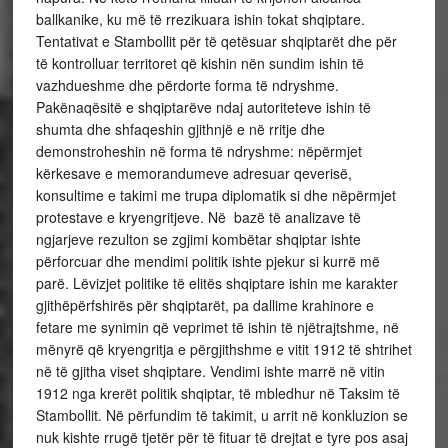
ballkanike, ku më të rrezikuara ishin tokat shqiptare.
Tentativat e Stambollit për të qetësuar shqiptarët dhe për
të kontrolluar territoret që kishin nën sundim ishin të
vazhdueshme dhe përdorte forma të ndryshme.
Pakënaqësitë e shqiptarëve ndaj autoriteteve ishin të
shumta dhe shfaqeshin gjithnjë e në rritje dhe
demonstroheshin në forma të ndryshme: nëpërmjet
kërkesave e memorandumeve adresuar qeverisë,
konsultime e takimi me trupa diplomatik si dhe nëpërmjet
protestave e kryengritjeve. Në bazë të analizave të
ngjarjeve rezulton se zgjimi kombëtar shqiptar ishte
përforcuar dhe mendimi politik ishte pjekur si kurrë më
parë. Lëvizjet politike të elitës shqiptare ishin me karakter
gjithëpërfshirës për shqiptarët, pa dallime krahinore e
fetare me synimin që veprimet të ishin të njëtrajtshme, në
mënyrë që kryengritja e përgjithshme e vitit 1912 të shtrihet
në të gjitha viset shqiptare. Vendimi ishte marrë në vitin
1912 nga krerët politik shqiptar, të mbledhur në Taksim të
Stambollit. Në përfundim të takimit, u arrit në konkluzion se
nuk kishte rrugë tjetër për të fituar të drejtat e tyre pos asaj