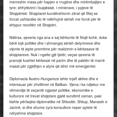
merreshin masa për hapjen e rrugëve dhe mirëmbajtjen e
tyre; shfrytëzimi i bujqësisë, i minierave, i pyjeve të
Shqipërisë.
Shqiptaret kundërshtonin zërat që flitej se
forcat ushtarake do të ndërhyjnë sërish me forcë për të
shtypur revoltën në Shqipëri.
Ndërsa, qeveria nga ana e saj kërkonte të fitojë kohë, duke
bërë lojë politike dhe i shmangej sërish detyrimeve dhe
vijonte të jepte premtime për realizimin e kërkesave të
shqiptareve. Nuk i ngelte gjë tjetër, veçse qeveria të
pranojë kushtet kërkesat në parim dhe të paktën të marrë
masat për zgjidhjen e atyre që ishin më emergjentet.
Diplomacia Austro-Hungareze ishte mjaft aktive dhe e
interesuar për zhvillimet në Ballkan. Vjena i ka ndjekur me
vëmendje të veçantë ngjarjet politike, ekonomike e
kulturore në trevat shqiptare gjatë sundimit osman, pasi
kishte përfaqësi diplomatike në Shkodër, Shkup, Manastir e
Janinë, si dhe shume zyra konsullore neper qytete të
ndryshme shqiptare.