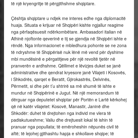
të një kryengritje të përgjithshme shqiptare.
Çështja shqiptare u ndjek me interes edhe nga diplomacitë
huaja. Situata e krijuar në Shqipëri kishte ngjallur reagime
nga përfaqësuesit ndërkombëtare. Ambasadori italian në
Athinë njoftonte qeverinë e tij se gjendja në Shqipëri ishte e
rëndë. Nga informacionet e mbledhura pohonte se ne zona
të ndryshme të Shqipërisë nuk lënë më vend për dyshime
mbi mundësinë e përgatitjeve për një revoltë tjetër në
pranverën e ardhshme. Qëllimet e lëvizjes duket se janë
administrative dhe qendrat kryesore janë Vilajeti i Kosovës,
i Shkodrës, qarqet e Beratit, Gjirokastrës, Delvinës,
Përmetit, si dhe për t’u shtrirë sa më shumë të ishte e
mundur në Shqipërinë e Jugut. Në një memorandum të
dërguar nga deputetet shqiptar për Portën e Lartë kërkohej
që në katër vilajetet: Kosovë, Manastir, Janinë dhe
Shkodër: duhet të drejtohen nga individ me vlera të
padiskutueshme; Valiu dhe drejtuesit lokal të ishin të
pranuar nga popullata; të emëroheshin nëpunës civil të
aftë; të lejohej gjithashtu hapja e shkollave shqipe; të