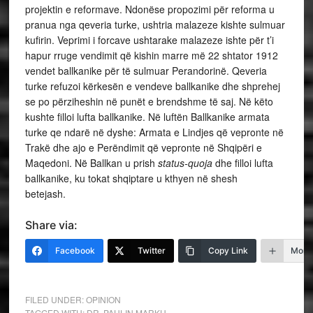
projektin e reformave. Ndonëse propozimi për reforma u
pranua nga qeveria turke, ushtria malazeze kishte sulmuar
kufirin. Veprimi i forcave ushtarake malazeze ishte për t’i
hapur rruge vendimit që kishin marre më 22 shtator 1912
vendet ballkanike për të sulmuar Perandorinë. Qeveria
turke refuzoi kërkesën e vendeve ballkanike dhe shprehej
se po përziheshin në punët e brendshme të saj. Në këto
kushte filloi lufta ballkanike. Në luftën Ballkanike armata
turke qe ndarë në dyshe: Armata e Lindjes që vepronte në
Trakë dhe ajo e Perëndimit që vepronte në Shqipëri e
Maqedoni. Në Ballkan u prish
status-quoja
dhe filloi lufta
ballkanike, ku tokat shqiptare u kthyen në shesh
betejash.
Share via:
Facebook
Twitter
Copy Link
More
FILED UNDER:
OPINION
TAGGED WITH:
DR. PAULIN MARKU