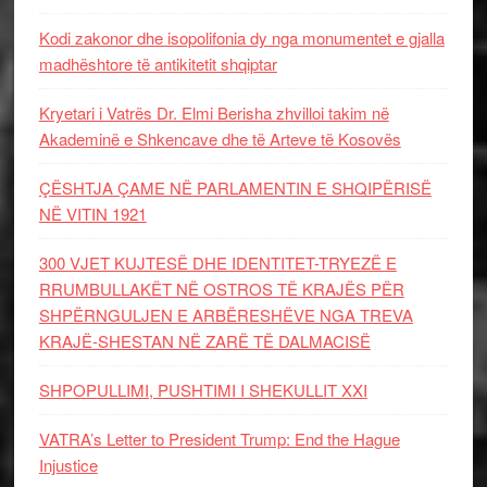
Kodi zakonor dhe isopolifonia dy nga monumentet e gjalla
madhështore të antikitetit shqiptar
Kryetari i Vatrës Dr. Elmi Berisha zhvilloi takim në
Akademinë e Shkencave dhe të Arteve të Kosovës
ÇËSHTJA ÇAME NË PARLAMENTIN E SHQIPËRISË
NË VITIN 1921
300 VJET KUJTESË DHE IDENTITET-TRYEZË E
RRUMBULLAKËT NË OSTROS TË KRAJËS PËR
SHPËRNGULJEN E ARBËRESHËVE NGA TREVA
KRAJË-SHESTAN NË ZARË TË DALMACISË
SHPOPULLIMI, PUSHTIMI I SHEKULLIT XXI
VATRA’s Letter to President Trump: End the Hague
Injustice