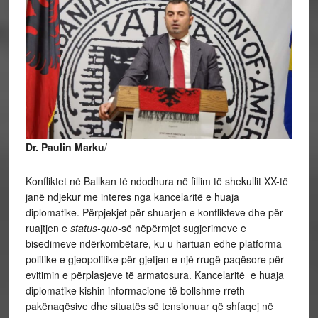
Dr. Paulin Marku
/
Konfliktet në Ballkan të ndodhura në fillim të shekullit XX-të
janë ndjekur me interes nga kancelaritë e huaja
diplomatike. Përpjekjet për shuarjen e konflikteve dhe për
ruajtjen e
status-quo
-së nëpërmjet sugjerimeve e
bisedimeve ndërkombëtare, ku u hartuan edhe platforma
politike e gjeopolitike për gjetjen e një rrugë paqësore për
evitimin e përplasjeve të armatosura. Kancelaritë e huaja
diplomatike kishin informacione të bollshme rreth
pakënaqësive dhe situatës së tensionuar që shfaqej në