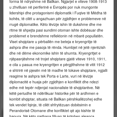
forma të ndryshme në Ballkan. Ngjarjet e viteve 1908-1913
u zhvilluan në periferinë e Evropës por nuk mungonte
lidershipi dhe protagonismi diplomatik i Fuqive të Mëdha të
kohës, të cilët u angazhuan për zgjidhjen e problemeve në
rrugë diplomatike. Këto lëvizje ishin të dukshme dhe me
ritme të shpejta pasi sundimi otoman ishte dobësuar dhe
problemet e brendshme reflektonin në mbarë popullatën.
Viset shqiptare u përballën me beteja e kryengritje të
ashpra dhe me pasoja të rënda. Humbjet në jetë njerëzish
dhe në dëme ekonomike ishin të shumta. Kryengritjet e
njëpasnjëshme në trojet shqiptare gjatë viteve 1910, 1911,
e cila u pasua me kryengritjen e përgjithshme të vitit 1912
e shtrirë në pjesën më të madhe të tokave shqiptare, ngjalli
reagime te ashpra tek Porta e Larte, vuri në lëvizje
diplomacitë e huaja për zgjidhjen e konfliktit dhe ndezi
edhe më tepër ndjenjat nacionaliste të shqiptarëve. Në
këtë periudhe të ndërlikuar historike për të ardhmen e
kombit shqiptar, situata në Ballkan përshkallëzohej edhe
tek vendet fqinje, të cilët shfrytëzuan dobësimin e
Perandorisë Otomane dhe konfliktet që ajo kishte të
hapura. Në këto rrethana filluan të krijohen aleanca