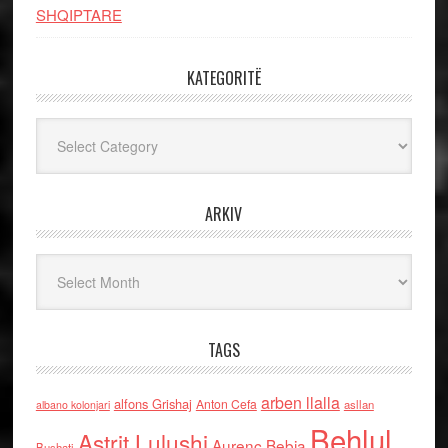
SHQIPTARE
KATEGORITË
Kategoritë
ARKIV
Arkiv
TAGS
arben llalla
alfons Grishaj
Anton Cefa
asllan
albano kolonjari
Behlul
Astrit Lulushi
Aurenc Bebja
Bushati