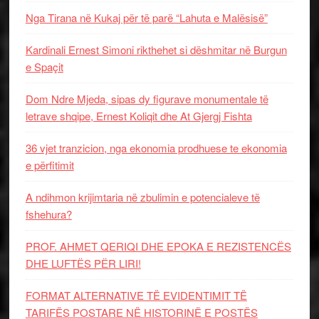
Nga Tirana në Kukaj për të parë “Lahuta e Malësisë”
Kardinali Ernest Simoni rikthehet si dëshmitar në Burgun
e Spaçit
Dom Ndre Mjeda, sipas dy figurave monumentale të
letrave shqipe, Ernest Koliqit dhe At Gjergj Fishta
36 vjet tranzicion, nga ekonomia prodhuese te ekonomia
e përfitimit
A ndihmon krijimtaria në zbulimin e potencialeve të
fshehura?
PROF. AHMET QERIQI DHE EPOKA E REZISTENCЁS
DHE LUFTЁS PЁR LIRI!
FORMAT ALTERNATIVE TË EVIDENTIMIT TË
TARIFËS POSTARE NË HISTORINË E POSTËS