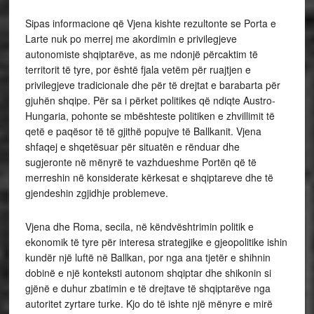
Sipas informacione që Vjena kishte rezultonte se Porta e
Larte nuk po merrej me akordimin e privilegjeve
autonomiste shqiptarëve, as me ndonjë përcaktim të
territorit të tyre, por është fjala vetëm për ruajtjen e
privilegjeve tradicionale dhe për të drejtat e barabarta për
gjuhën shqipe. Për sa i përket politikes që ndiqte Austro-
Hungaria, pohonte se mbështeste politiken e zhvillimit të
qetë e paqësor të të gjithë popujve të Ballkanit. Vjena
shfaqej e shqetësuar për situatën e rënduar dhe
sugjeronte në mënyrë te vazhdueshme Portën që të
merreshin në konsiderate kërkesat e shqiptareve dhe të
gjendeshin zgjidhje problemeve.
Vjena dhe Roma, secila, në këndvështrimin politik e
ekonomik të tyre për interesa strategjike e gjeopolitike ishin
kundër një luftë në Ballkan, por nga ana tjetër e shihnin
dobinë e një konteksti autonom shqiptar dhe shikonin si
gjënë e duhur zbatimin e të drejtave të shqiptarëve nga
autoritet zyrtare turke. Kjo do të ishte një mënyre e mirë