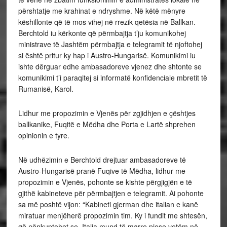
përshtatje me krahinat e ndryshme. Në këtë mënyre
këshillonte që të mos vihej në rrezik qetësia në Ballkan.
Berchtold iu kërkonte që përmbajtja t’ju komunikohej
ministrave të Jashtëm përmbajtja e telegramit të njoftohej
si është pritur ky hap i Austro-Hungarisë. Komunikimi iu
ishte dërguar edhe ambasadoreve vjenez dhe shtonte se
komunikimi t’i paraqitej si informatë konfidenciale mbretit të
Rumanisë, Karol.
Lidhur me propozimin e Vjenës për zgjidhjen e çështjes
ballkanike, Fuqitë e Mëdha dhe Porta e Lartë shprehen
opinionin e tyre.
Në udhëzimin e Berchtold drejtuar ambasadoreve të
Austro-Hungarisë pranë Fuqive të Mëdha, lidhur me
propozimin e Vjenës, pohonte se kishte përgjigjën e të
gjithë kabineteve për përmbajtjen e telegramit. Ai pohonte
sa më poshtë vijon: “Kabineti gjerman dhe italian e kanë
miratuar menjëherë propozimin tim. Ky i fundit me shtesën,
që nënkuptohet se, Italia mund të marre pjese vetëm në