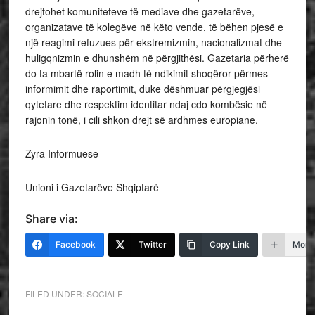
drejtohet komuniteteve të mediave dhe gazetarëve,
organizatave të kolegëve në këto vende, të bëhen pjesë e
një reagimi refuzues për ekstremizmin, nacionalizmat dhe
huligqnizmin e dhunshëm në përgjithësi. Gazetaria përherë
do ta mbartë rolin e madh të ndikimit shoqëror përmes
informimit dhe raportimit, duke dëshmuar përgjegjësi
qytetare dhe respektim identitar ndaj cdo kombësie në
rajonin tonë, i cili shkon drejt së ardhmes europiane.
Zyra Informuese
Unioni i Gazetarëve Shqiptarë
Share via:
Facebook
Twitter
Copy Link
More
FILED UNDER:
SOCIALE