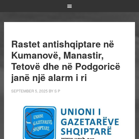
Rastet antishqiptare në
Kumanovë, Manastir,
Tetovë dhe në Podgoricë
janë një alarm i ri
SEPTEMBER 5, 2025
BY
S P