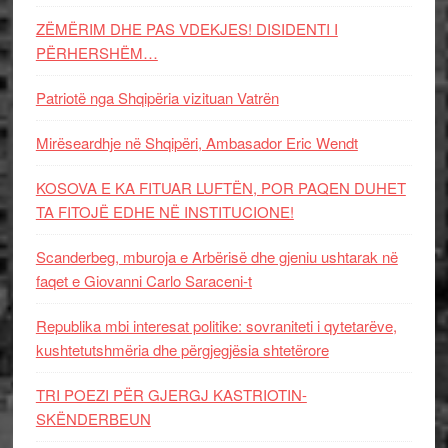
ZËMËRIM DHE PAS VDEKJES! DISIDENTI I
PËRHERSHËM…
Patriotë nga Shqipëria vizituan Vatrën
Mirëseardhje në Shqipëri, Ambasador Eric Wendt
KOSOVA E KA FITUAR LUFTËN, POR PAQEN DUHET
TA FITOJË EDHE NË INSTITUCIONE!
Scanderbeg, mburoja e Arbërisë dhe gjeniu ushtarak në
faqet e Giovanni Carlo Saraceni-t
Republika mbi interesat politike: sovraniteti i qytetarëve,
kushtetutshmëria dhe përgjegjësia shtetërore
TRI POEZI PËR GJERGJ KASTRIOTIN-
SKËNDERBEUN