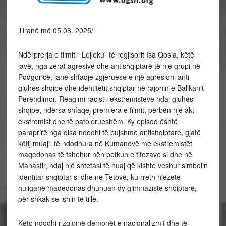
Tiranë më 05.08. 2025/
Ndërprerja e filmit “ Lejleku” të regjisorit Isa Qosja, këtë
javë, nga zërat agresivë dhe antishqiptarë të një grupi në
Podgoricë, janë shfaqje zgjeruese e një agresioni anti
gjuhës shqipe dhe identitetit shqiptar në rajonin e Ballkanit
Perëndimor. Reagimi racist i ekstremistëve ndaj gjuhës
shqipe, ndërsa shfaqej premiera e filmit, përbën një akt
ekstremist dhe të patolerueshëm. Ky episod është
paraprirë nga disa ndodhi të bujshme antishqiptare, gjatë
këtij muaji, të ndodhura në Kumanovë me ekstremistët
maqedonas të fshehur nën petkun e tifozave si dhe në
Manastir, ndaj një shtetasi të huaj që kishte veshur simbolin
identitar shqiptar si dhe në Tetovë, ku rreth njëzetë
huliganë maqedonas dhunuan dy gjimnazistë shqiptarë,
për shkak se ishin të tillë.
Këto ndodhi rizgjojnë demonët e nacionalizmit dhe të