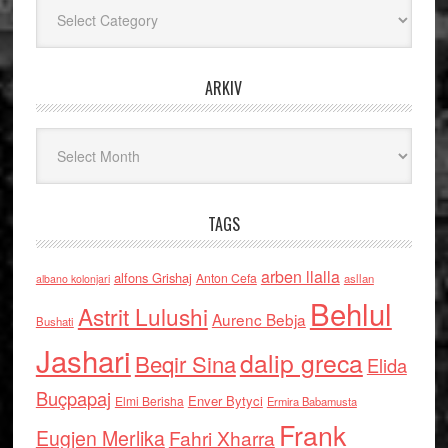
Kategoritë
ARKIV
Arkiv
TAGS
arben llalla
alfons Grishaj
Anton Cefa
asllan
albano kolonjari
Behlul
Astrit Lulushi
Aurenc Bebja
Bushati
Jashari
dalip greca
Beqir Sina
Elida
Buçpapaj
Enver Bytyci
Elmi Berisha
Ermira Babamusta
Frank
Eugjen Merlika
Fahri Xharra