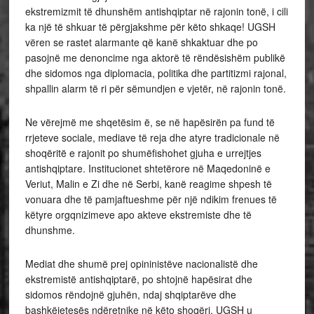
ekstremizmit të dhunshëm antishqiptar në rajonin tonë, i cili
ka një të shkuar të përgjakshme për këto shkaqe! UGSH
vëren se rastet alarmante që kanë shkaktuar dhe po
pasojnë me denoncime nga aktorë të rëndësishëm publikë
dhe sidomos nga diplomacia, politika dhe partitizmi rajonal,
shpallin alarm të ri për sëmundjen e vjetër, në rajonin tonë.
Ne vërejmë me shqetësim ë, se në hapësirën pa fund të
rrjeteve sociale, mediave të reja dhe atyre tradicionale në
shoqëritë e rajonit po shumëfishohet gjuha e urrejtjes
antishqiptare. Institucionet shtetërore në Maqedoninë e
Veriut, Malin e Zi dhe në Serbi, kanë reagime shpesh të
vonuara dhe të pamjaftueshme për një ndikim frenues të
këtyre orgqnizimeve apo akteve ekstremiste dhe të
dhunshme.
Mediat dhe shumë prej opininistëve nacionalistë dhe
ekstremistë antishqiptarë, po shtojnë hapësirat dhe
sidomos rëndojnë gjuhën, ndaj shqiptarëve dhe
bashkëjetesës ndëretnike në këto shoqëri. UGSH u