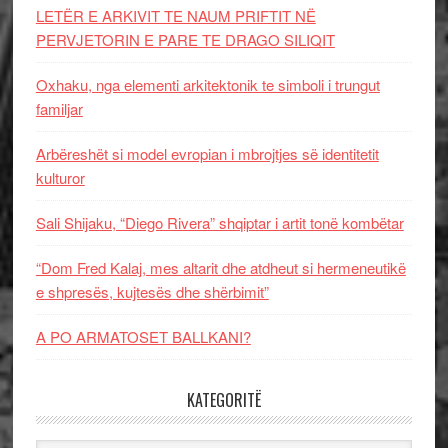
LETËR E ARKIVIT TE NAUM PRIFTIT NË
PERVJETORIN E PARE TE DRAGO SILIQIT
Oxhaku, nga elementi arkitektonik te simboli i trungut
familjar
Arbëreshët si model evropian i mbrojtjes së identitetit
kulturor
Sali Shijaku, “Diego Rivera” shqiptar i artit tonë kombëtar
“Dom Fred Kalaj, mes altarit dhe atdheut si hermeneutikë
e shpresës, kujtesës dhe shërbimit”
A PO ARMATOSET BALLKANI?
KATEGORITË