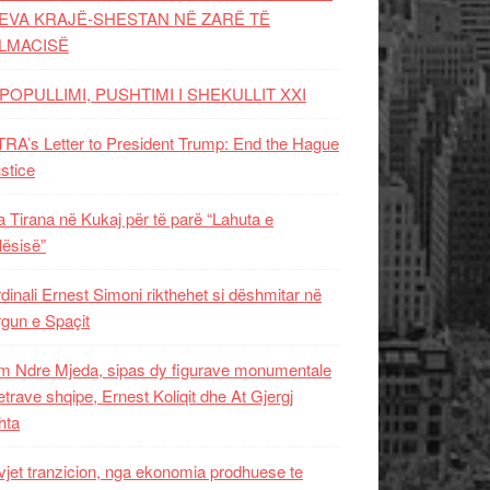
EVA KRAJË-SHESTAN NË ZARË TË
LMACISË
POPULLIMI, PUSHTIMI I SHEKULLIT XXI
RA’s Letter to President Trump: End the Hague
ustice
 Tirana në Kukaj për të parë “Lahuta e
ësisë”
dinali Ernest Simoni rikthehet si dëshmitar në
gun e Spaçit
 Ndre Mjeda, sipas dy figurave monumentale
letrave shqipe, Ernest Koliqit dhe At Gjergj
hta
vjet tranzicion, nga ekonomia prodhuese te