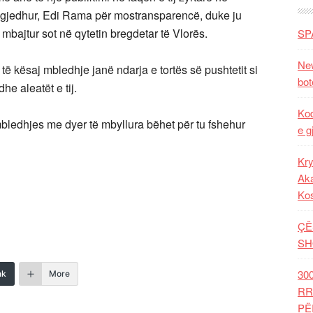
 zgjedhur, Edi Rama për mostransparencë, duke ju
bajtur sot në qytetin bregdetar të Vlorës.
SP
New
të kësaj mbledhje janë ndarja e tortës së pushtetit si
bot
he aleatët e tij.
Kod
mbledhjes me dyer të mbyllura bëhet për tu fshehur
e g
Kry
Aka
Ko
ÇË
SH
30
nk
More
RR
PË