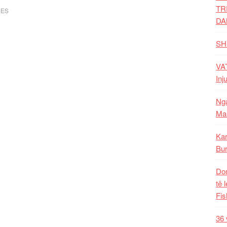
TR
MES
DA
SH
VAT
Inj
Nga
Mal
Kar
Bur
Dom
të 
Fis
36 