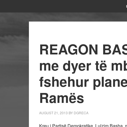
REAGON BAS
me dyer të mb
fshehur planet
Ramës
AUGUST 21, 2013
BY
DGRECA
Kreu i Partisë Demokratike, Lulzim Basha, me