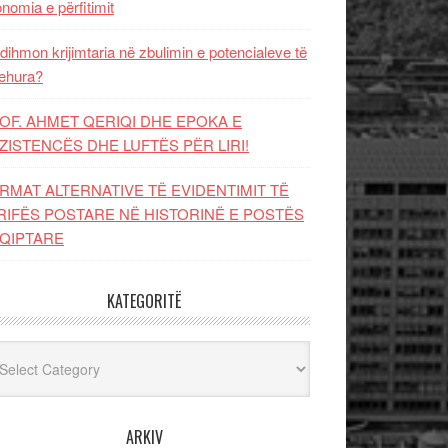
nomia e përfitimit
dihmon krijimtaria në zbulimin e potencialeve të
ehura?
OF. AHMET QERIQI DHE EPOKA E
ZISTENCЁS DHE LUFTЁS PЁR LIRI!
RMAT ALTERNATIVE TË EVIDENTIMIT TË
RIFËS POSTARE NË HISTORINË E POSTËS
QIPTARE
KATEGORITË
egoritë
ARKIV