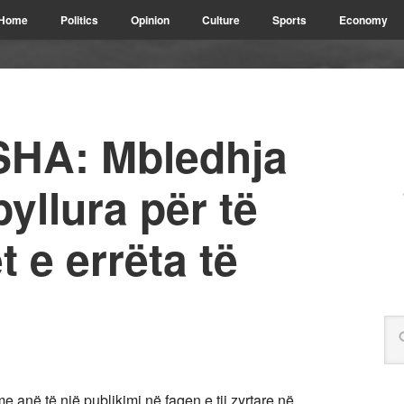
Home
Politics
Opinion
Culture
Sports
Economy
HA: Mbledhja
yllura për të
 e errëta të
 anë të një publikimi në faqen e tij zyrtare në