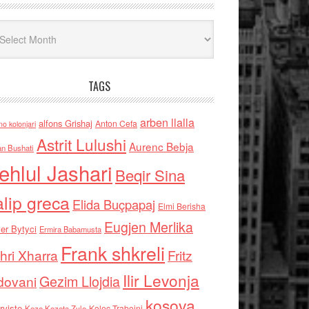
iv
TAGS
arben llalla
alfons Grishaj
Anton Cefa
no kolonjari
Astrit Lulushi
Aurenc Bebja
an Bushati
ehlul Jashari
Beqir Sina
alip greca
Elida Buçpapaj
Elmi Berisha
Eugjen Merlika
er Bytyci
Ermira Babamusta
Frank shkreli
hri Xharra
Fritz
Ilir Levonja
Gezim Llojdia
dovani
kosova
rviste
Kolec Traboini
Keze Kozeta Zylo