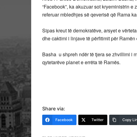
“Facebook”, ka akuzuar sot kryeministrin e
referuar mbledhjes së qeverisë që Rama ka m
Sipas kreut të demokratëve, arsyet e vërteta 
dhe caktimi i linjave të përfitimit për Ramën d
Basha u shpreh ndër të tjera se zhvillimi i 
qytetarëve planet e errëta të Ramës.
Share via:
Facebook
Twitter
Copy Li