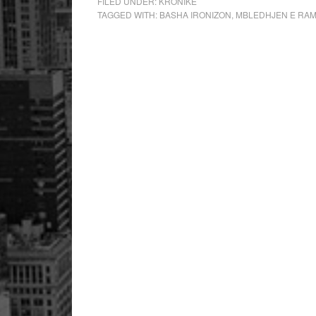
FILED UNDER:
KRONIKE
TAGGED WITH:
BASHA IRONIZON
,
MBLEDHJEN E RA