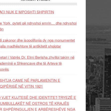
AÇI NUK E MPOSHTI SHPIRTIN
 York, qyteti që ndryshoi emrin… dhe ndryshoi
ën
i zakonor dhe isopolifonia dy nga monumentet
jalla madhështore të antikitetit shqiptar
etari i Vatrës Dr. Elmi Berisha zhvilloi takim në
deminë e Shkencave dhe të Arteve të
sovës
SHTJA ÇAME NË PARLAMENTIN E
QIPËRISË NË VITIN 1921
0 VJET KUJTESË DHE IDENTITET-TRYEZË E
UMBULLAKËT NË OSTROS TË KRAJËS
R SHPËRNGULJEN E ARBËRESHËVE NGA