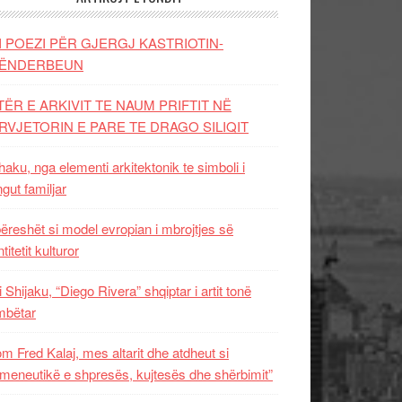
I POEZI PËR GJERGJ KASTRIOTIN-
ËNDERBEUN
TËR E ARKIVIT TE NAUM PRIFTIT NË
RVJETORIN E PARE TE DRAGO SILIQIT
aku, nga elementi arkitektonik te simboli i
ngut familjar
ëreshët si model evropian i mbrojtjes së
titetit kulturor
i Shijaku, “Diego Rivera” shqiptar i artit tonë
mbëtar
m Fred Kalaj, mes altarit dhe atdheut si
meneutikë e shpresës, kujtesës dhe shërbimit”