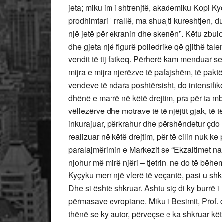
jeta; miku im i shtrenjtë, akademiku Kopi Kyçy
prodhimtari i rrallë, ma shuajti kureshtjen, 
një jetë për ekranin dhe skenën”. Këtu zbulov
dhe gjeta një figurë poliedrike që gjithë talen
vendit të tij fatkeq. Përherë kam menduar se 
mijra e mijra njerëzve të pafajshëm, të pakt
vendeve të ndara poshtërsisht, do intensifik
dhënë e marrë në këtë drejtim, pra për ta mb
vëllezërve dhe motrave të të njëjtit gjak, të të
inkurajuar, përkrahur dhe përshëndetur çdo 
realizuar në këtë drejtim, për të cilin nuk k
paralajmërimin e Markezit se “Ekzaltimet na
njohur më mirë njëri – tjetrin, ne do të bëhe
Kyçyku merr një vlerë të veçantë, pasi u s
Dhe si është shkruar. Ashtu siç di ky burrë i 
përmasave evropiane. Miku i Besimit, Prof. d
thënë se ky autor, përveçse e ka shkruar kët