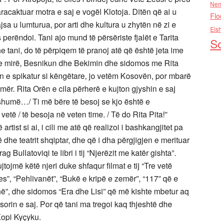
Nen
e paracaktuar motra e saj e vogël Klotoja. Ditën që ai u
Flo
sa u lumturua, por arti dhe kultura u zhytën në zi e
Els
s perëndoi. Tani ajo mund të përsëriste fjalët e Tarita
So
 tani, do të përpiqem të pranoj atë që është jeta ime
e mirë, Besnikun dhe Bekimin dhe sidomos me Rita
n e spikatur si këngëtare, jo vetëm Kosovën, por mbarë
mër. Rita Orën e cila përherë e kujton gjyshin e saj
humë…/ Ti më bëre të besoj se kjo është e
të / të besoja në veten time. / Të do Rita Pita!”
rtist si ai, i cili me atë që realizoi i bashkangjitet pa
he teatrit shqiptar, dhe që i dha përgjigjen e merituar
 Bullatoviqi te libri i tij “Njerëzit me katër gishta”.
tojmë këtë njeri duke shfaqur filmat e tij “Tre vetë
s”, “Pehlivanët”, “Bukë e kripë e zemër”, “117” që e
tonë”, dhe sidomos “Era dhe Lisi” që më kishte mbetur aq
sorin e saj. Por që tani ma tregoi kaq thjeshtë dhe
 Kopi Kyçyku.