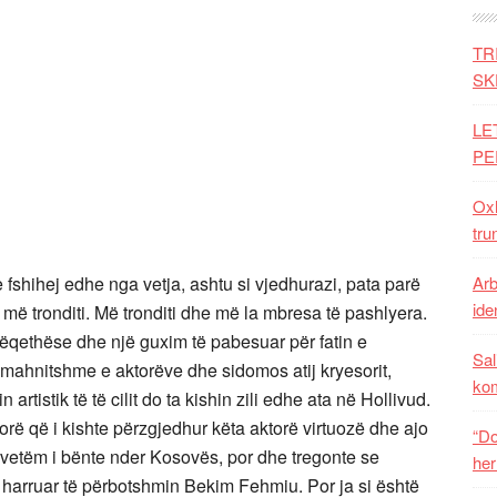
TR
SK
LE
PE
Oxh
tru
 fshihej edhe nga vetja, ashtu si vjedhurazi, pata parë
Arb
iden
që më tronditi. Më tronditi dhe më la mbresa të pashlyera.
 rrëqethëse dhe një guxim të pabesuar për fatin e
Sal
e mahnitshme e aktorëve dhe sidomos atij kryesorit,
ko
rtistik të të cilit do ta kishin zili edhe ata në Hollivud.
rë që i kishte përzgjedhur këta aktorë virtuozë dhe ajo
“Do
o vetëm i bënte nder Kosovës, por dhe tregonte se
her
pa harruar të përbotshmin Bekim Fehmiu. Por ja si është