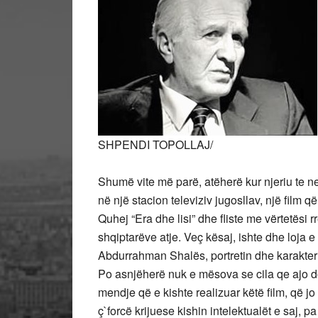
SHPENDI TOPOLLAJ/
Shumë vite më parë, atëherë kur njeriu te ne
në një stacion televiziv jugosllav, një film 
Quhej “Era dhe lisi” dhe fliste me vërtetësi
shqiptarëve atje. Veç kësaj, ishte dhe loja 
Abdurrahman Shalës, portretin dhe karakterin a
Po asnjëherë nuk e mësova se cila qe ajo do
mendje që e kishte realizuar këtë film, që j
ç`forcë krijuese kishin intelektualët e saj, 