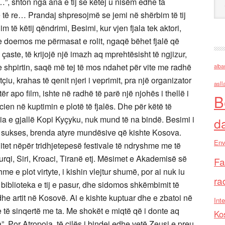
i…”, shton nga ana e tij se këtej u nisëm edhe ta
 të re… Prandaj shpresojmë se jemi në shërbim të tij
 të këtij qëndrimi, Besimi, kur vjen fjala tek aktori,
 doemos me përmasat e rolit, ngaqë bëhet fjalë që
 çaste, të krijojë një imazh aq mprehtësisht të ngjizur,
e shpirtin, saqë më tej të mos ndahet për vite me radhë
alba
, krahas të qenit njeri i veprimit, pra një organizator
asll
atër apo film, ishte në radhë të parë një njohës i thellë i
B
ricien në kuptimin e plotë të fjalës. Dhe për këtë të
ia e gjallë Kopi Kyçyku, nuk mund të na bindë. Besimi i
d
me sukses, brenda atyre mundësive që kishte Kosova.
Env
jitet nëpër tridhjetepesë festivale të ndryshme me të
 Turqi, Siri, Kroaci, Tiranë etj. Mësimet e Akademisë së
Fa
e e plot virtyte, i kishin vlejtur shumë, por ai nuk iu
ra
iblioteka e tij e pasur, dhe sidomos shkëmbimit të
he artit në Kosovë. Ai e kishte kuptuar dhe e zbatoi në
Inte
 të sinqertë me ta. Me shokët e miqtë që i donte aq
Ko
da”. Por Atropoja, të cilës i bindej edhe vetë Zeusi e preu