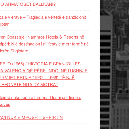
PO ARMATOSET BALLKANI?
za e vlerave – Tragjedia e vërtetë e tranzicionit
iptar
en Coast sjell Nammos Hotels & Resorts në
ipëri: Një destinacion i ri lifestyle merr formë në
ierën Shqiptare
EBLO (1966) / HISTORIA E SPANJOLLES
A VALENCIA QË PËRFUNDOI NË LUSHNJE
29 VJET PRITJE (1937 – 1966) TË NJË
LEFONATE NGA DY MOTRAT
tojmë sakrificën e familjes Lleshi për lirinë e
sovës
AÇI NUK E MPOSHTI SHPIRTIN