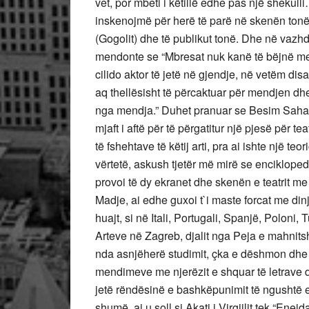
vet, por mbeti i këtillë edhe pas një shekull
inskenojmë për herë të parë në skenën tonë
(Gogolit) dhe të publikut tonë. Dhe në vazhdim
mendonte se “Mbresat nuk kanë të bëjnë me
cilido aktor të jetë në gjendje, në vetëm disa
aq thellësisht të përcaktuar për mendjen dh
nga mendja.” Duhet pranuar se Besim Sahatçiu
mjaft i aftë për të përgatitur një pjesë për te
të fshehtave të këtij arti, pra ai ishte një teo
vërtetë, askush tjetër më mirë se encikloped
provoi të dy ekranet dhe skenën e teatrit 
Madje, ai edhe guxoi t`i maste forcat me din
huajt, si në Itali, Portugali, Spanjë, Poloni,
Arteve në Zagreb, djalit nga Peja e mahnitshm
nda asnjëherë studimit, çka e dëshmon dhe b
mendimeve me njerëzit e shquar të letrave d
jetë rëndësinë e bashkëpunimit të ngushtë e
shumë, ai u soll si Akati i Virgjilit tek “Enei