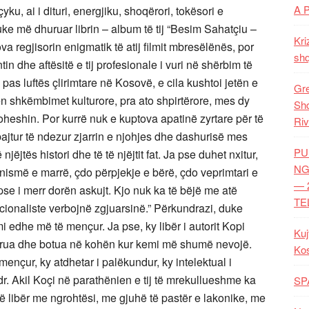
A 
ku, ai i dituri, energjiku, shoqërori, tokësori e
duke më dhuruar librin – album të tij “Besim Sahatçiu –
Kri
a regjisorin enigmatik të atij filmit mbresëlënës, por
shq
tin dhe aftësitë e tij profesionale i vuri në shërbim të
pas luftës çlirimtare në Kosovë, e cila kushtoi jetën e
Gre
ën shkëmbimet kulturore, pra ato shpirtërore, mes dy
Shq
oheshin. Por kurrë nuk e kuptova apatinë zyrtare për të
Riv
ajtur të ndezur zjarrin e njohjes dhe dashurisë mes
PU
 njëjtës histori dhe të të njëjtit fat. Ja pse duhet nxitur,
NG
nismë e marrë, çdo përpjekje e bërë, çdo veprimtari e
— 
e pse i merr dorën askujt. Kjo nuk ka të bëjë me atë
TE
cionaliste verbojnë zgjuarsinë.” Përkundrazi, duke
mi edhe më të mençur. Ja pse, ky libër i autorit Kopi
Kuj
hkrua dhe botua në kohën kur kemi më shumë nevojë.
Ko
mençur, ky atdhetar i palëkundur, ky intelektual i
r. Akil Koçi në parathënien e tij të mrekullueshme ka
SP
ë libër me ngrohtësi, me gjuhë të pastër e lakonike, me