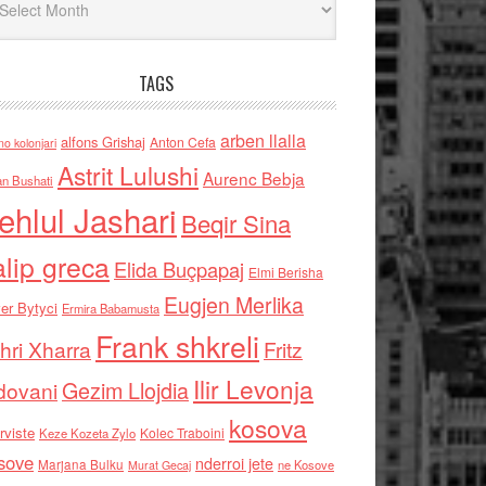
TAGS
arben llalla
alfons Grishaj
Anton Cefa
no kolonjari
Astrit Lulushi
Aurenc Bebja
an Bushati
ehlul Jashari
Beqir Sina
alip greca
Elida Buçpapaj
Elmi Berisha
Eugjen Merlika
er Bytyci
Ermira Babamusta
Frank shkreli
hri Xharra
Fritz
Ilir Levonja
Gezim Llojdia
dovani
kosova
rviste
Kolec Traboini
Keze Kozeta Zylo
sove
nderroi jete
Marjana Bulku
ne Kosove
Murat Gecaj