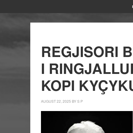
REGJISORI 
I RINGJALLU
KOPI KYÇYK
AUGUST 22, 2025
BY
S P