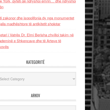
 York, qyteti që ndryshoi emrin… dhe ndryshoi
ën
i zakonor dhe isopolifonia dy nga monumentet
jalla madhështore të antikitetit shqiptar
etari i Vatrës Dr. Elmi Berisha zhvilloi takim në
deminë e Shkencave dhe të Arteve të
sovës
KATEGORITË
egoritë
ARKIV
iv