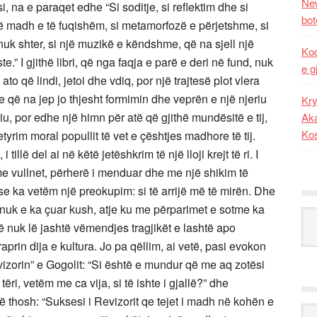
New
i, na e paraqet edhe “Si soditje, si reflektim dhe si
bot
 madh e të fuqishëm, si metamorfozë e përjetshme, si
nuk shter, si një muzikë e këndshme, që na sjell një
Kod
.” I gjithë libri, që nga faqja e parë e deri në fund, nuk
e g
o që lindi, jetoi dhe vdiq, por një trajtesë plot vlera
ike që na jep jo thjesht formimin dhe veprën e një njeriu
Kry
, por edhe një himn për atë që gjithë mundësitë e tij,
Aka
Ko
etyrim moral popullit të vet e çështjes madhore të tij.
illë del ai në këtë jetëshkrim të një lloji krejt të ri. I
 me vullnet, përherë i menduar dhe me një shikim të
ht se ka vetëm një preokupim: si të arrijë më të mirën. Dhe
ku nuk e ka çuar kush, atje ku me përparimet e sotme ka
Kat
erë nuk lë jashtë vëmendjes tragjikët e lashtë apo
aprin dija e kultura. Jo pa qëllim, ai vetë, pasi evokon
vizorin” e Gogolit: “Si është e mundur që me aq zotësi
tëri, vetëm me ca vija, si të ishte i gjallë?” dhe
ë thosh: “Suksesi i Revizorit qe tejet i madh në kohën e
Ark