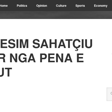
Home
Politics
Opinion
Culture
Sports
Economy
BESIM SAHATÇIU
R NGA PENA E
UT