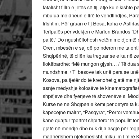
fatalisht fillin e jetës së tij, atje ku e kisht
mbulua me dheun e lirë të vendlindjes, Paraj
trishtim. Për gruan e tij Besa, koha e Astiria
Teripaiës për vdekjen e Marlon Brandos “Dhe
pa të.” Do ngushëllohesh vetëm me djemtë 
Orën, mbesën e saj që po nderon me talenti
Shqipërinë, të cilën ka treguar se e ka në ze
flokëbardhë: “Më mungon gjysh… / Të dua s
mundshme. / Ti besove tek unë para se unë ve
Kosova, pa tjetër do të krenohet gjatë me një a
asnjë mëdyshje kolosëve të kinematografisë d
shpifjeve dhe fyerjeve të shovenëve si Miodrag
Kurse ne në Shqipëri e kemi për detyrë ta kuj
kapëcejnë malin”, “Pasqyra”, “Përroi vërshue
kanë quajtur “portret shpirtëror të popullit 
gjatë në mendje dhe nuk dija asgjë për regji
madhërishëm njëkohësisht, miku im i mirë