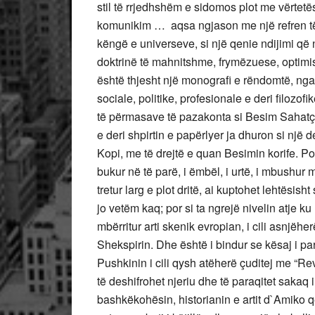
stil të rrjedhshëm e sidomos plot me vërtetës
komunikim … aqsa ngjason me një refren të
këngë e universeve, si një qenie ndijimi që 
doktrinë të mahnitshme, frymëzuese, optimiste
është thjesht një monografi e rëndomtë, nga at
sociale, politike, profesionale e deri filozof
të përmasave të pazakonta si Besim Sahatçiu
e deri shpirtin e papërlyer ja dhuron si një d
Kopi, me të drejtë e quan Besimin korife. Po, i t
bukur në të parë, i ëmbël, i urtë, i mbushur
tretur larg e plot dritë, ai kuptohet lehtësis
jo vetëm kaq; por si ta ngrejë nivelin atje 
mbërritur arti skenik evropian, i cili asnjëh
Shekspirin. Dhe është i bindur se kësaj i par
Pushkinin i cili qysh atëherë çuditej me “Re
të deshifrohet njeriu dhe të paraqitet sakaq i 
bashkëkohësin, historianin e artit d`Amiko q