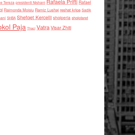
Rafaela Prifti
Rafael
e Tereza
presidenti Nishani
qi
Raimonda Moisiu
Ramiz Lushaj
reshat kripa
Sadik
Shefqet Kercelli
shqiperia
hani
shqiptaret
SHBA
kol Paja
Vatra
Visar Zhiti
Thaci