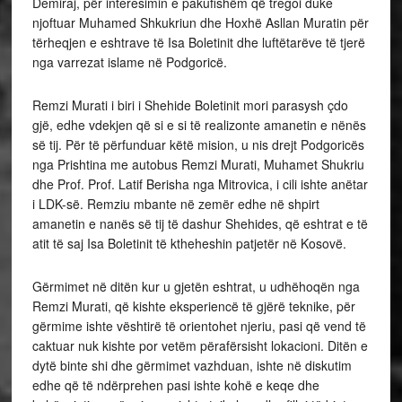
Demiraj, për interesimin e pakufishëm që tregoi duke
njoftuar Muhamed Shkukriun dhe Hoxhë Asllan Muratin për
tërheqjen e eshtrave të Isa Boletinit dhe luftëtarëve të tjerë
nga varrezat islame në Podgoricë.
Remzi Murati i biri i Shehide Boletinit mori parasysh çdo
gjë, edhe vdekjen që si e si të realizonte amanetin e nënës
së tij. Për të përfunduar këtë mision, u nis drejt Podgoricës
nga Prishtina me autobus Remzi Murati, Muhamet Shukriu
dhe Prof. Prof. Latif Berisha nga Mitrovica, i cili ishte anëtar
i LDK-së. Remziu mbante në zemër edhe në shpirt
amanetin e nanës së tij të dashur Shehides, që eshtrat e të
atit të saj Isa Boletinit të ktheheshin patjetër në Kosovë.
Gërmimet në ditën kur u gjetën eshtrat, u udhëhoqën nga
Remzi Murati, që kishte eksperiencë të gjërë teknike, për
gërmime ishte vështirë të orientohet njeriu, pasi që vend të
caktuar nuk kishte por vetëm përafërsisht lokacioni. Ditën e
dytë binte shi dhe gërmimet vazhduan, ishte në diskutim
edhe që të ndërprehen pasi ishte kohë e keqe dhe