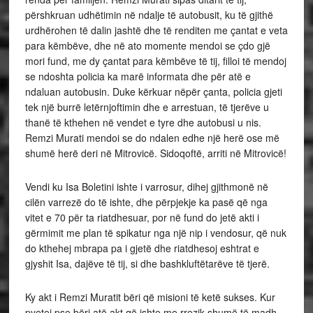
përshkruan udhëtimin në ndalje të autobusit, ku të gjithë
urdhërohen të dalin jashtë dhe të renditen me çantat e veta
para këmbëve, dhe në ato momente mendoi se çdo gjë
mori fund, me dy çantat para këmbëve të tij, filloi të mendoj
se ndoshta policia ka marë informata dhe për atë e
ndaluan autobusin. Duke kërkuar nëpër çanta, policia gjeti
tek një burrë letërnjoftimin dhe e arrestuan, të tjerëve u
thanë të kthehen në vendet e tyre dhe autobusi u nis.
Remzi Murati mendoi se do ndalen edhe një herë ose më
shumë herë deri në Mitrovicë. Sidoqoftë, arriti në Mitrovicë!
Vendi ku Isa Boletini ishte i varrosur, dihej gjithmonë në
cilën varrezë do të ishte, dhe përpjekje ka pasë që nga
vitet e 70 për ta riatdhesuar, por në fund do jetë akti i
gërmimit me plan të spikatur nga një nip i vendosur, që nuk
do kthehej mbrapa pa i gjetë dhe riatdhesoj eshtrat e
gjyshit Isa, dajëve të tij, si dhe bashkluftëtarëve të tjerë.
Ky akt i Remzi Muratit bëri që misioni të ketë sukses. Kur
pyetej pse bëri atë akt që ishte me rrezik shumë të madh,