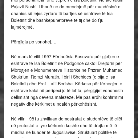
Pajazit Nushit i thanë ne do mendojmë për mundësinë e
dhanies së lejes zyrtare të bartjes së eshtrave të Isa
Boletinit dhe bashkëpunëtorëve të tij dhe do t’ju
lajmërojmë.
Përgjigja po vonohej….
Në mars të vitit 1997 Përfaqësia Kosovare për gjetjen e
eshtrave të Isa Boletinit në Podgoricë caktoi Drejtorin për
Mbrojtjen e Monumenteve Historike në Prizren Muhamed
Shukriun, Remzi Muratin, i biri i Shehides (e bija e Isa
Boletinit) dhe Prof. Latif Berisha. Kërkesa për tërheqjen e
eshtrave kaloi në peripeci jo të lehta, përgjgijet vonohesin
qëllimisht nga qeveria malezeze. Më pas erdhi konfirmimi
negativ dhe kërkimet u ndalën përkohësisht.
Në vitin 1981u zhvilluan demostratat e studentëve të cilët
në protestat e tyre kërkonin kushte dhe të drejta më të
mëdha në kuadër të Jugosllavisë. Struktuart politike të