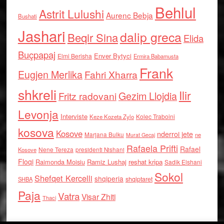
Behlul
Astrit Lulushi
Aurenc Bebja
Bushati
Jashari
dalip greca
Beqir Sina
Elida
Buçpapaj
Enver Bytyci
Elmi Berisha
Ermira Babamusta
Frank
Eugjen Merlika
Fahri Xharra
shkreli
Ilir
Gezim Llojdia
Fritz radovani
Levonja
Interviste
Kolec Traboini
Keze Kozeta Zylo
kosova
Kosove
nderroi jete
Marjana Bulku
ne
Murat Gecaj
Rafaela Prifti
Rafael
Nene Tereza
Kosove
presidenti Nishani
Floqi
Raimonda Moisiu
Ramiz Lushaj
reshat kripa
Sadik Elshani
Sokol
Shefqet Kercelli
shqiperia
shqiptaret
SHBA
Paja
Vatra
Visar Zhiti
Thaci