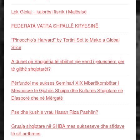
Lek Gjolaj – kalorësi fisnik i Malësisë
FEDERATA VATRA SHPALLË KRYESINË
“Pinocchio’s Harvard” by Tertini Set to Make a Global
Slice
A duhet që Shqipëria të ribëhet një vend i jetueshëm për
të gjithë shqiptarët?
Përfundoi me sukses Seminari XIX Mbarëkombëtar i
Mësuesve të Gjuhës Shqipe dhe Kulturës Shqiptare në
Diasporë dhe në Mërgatë
Pse dhe kush e vrau Hasan Riza Pashën?
Gruaja shqiptare në SHBA mes sukseseve dhe sfidave
të së ardhmes