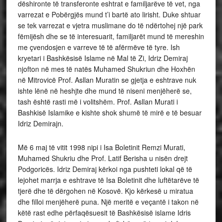
dëshironte të transferonte eshtrat e familjarëve të vet, nga
varrezat e Pobërgjës mund t’i bartë ato lirisht. Duke shtuar
se tek varrezat e vjetra muslimane do të ndërtohej një park
fëmijësh dhe se të interesuarit, familjarët mund të mereshin
me çvendosjen e varreve të të afërmëve të tyre. Ish
kryetari i Bashkësisë Islame në Mal të Zi, Idriz Demiraj
njofton në mes të natës Muhamed Shukriun dhe Hoxhën
në Mitrovicë Prof. Asllan Muratin se gjetja e eshtrave nuk
ishte lënë në heshjte dhe mund të niseni menjëherë se,
tash është rasti më i volitshëm. Prof. Asllan Murati i
Bashkisë Islamike e kishte shok shumë të mirë e të besuar
Idriz Demirajn.
Më 6 maj të vitit 1998 nipi i Isa Boletinit Remzi Murati,
Muhamed Shukriu dhe Prof. Latif Berisha u nisën drejt
Podgoricës. Idriz Demiraj kërkoi nga pushteti lokal që të
lejohet marrja e eshtrave të Isa Boletinit dhe luftëtarëve të
tjerë dhe të dërgohen në Kosovë. Kjo kërkesë u miratua
dhe filloi menjëherë puna. Një meritë e veçantë i takon në
këtë rast edhe përfaqësuesit të Bashkësisë islame Idris