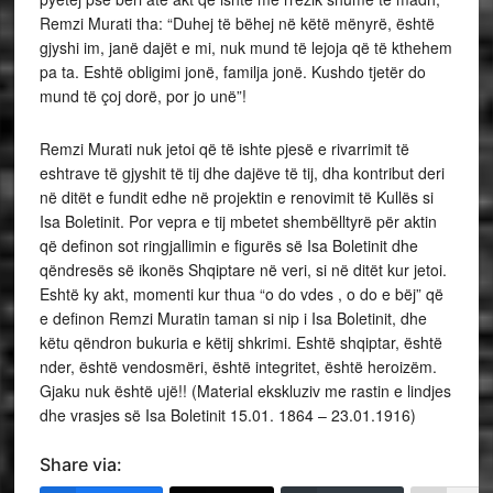
Remzi Murati tha: “Duhej të bëhej në këtë mënyrë, është
gjyshi im, janë dajët e mi, nuk mund të lejoja që të kthehem
pa ta. Eshtë obligimi jonë, familja jonë. Kushdo tjetër do
mund të çoj dorë, por jo unë”!
Remzi Murati nuk jetoi që të ishte pjesë e rivarrimit të
eshtrave të gjyshit të tij dhe dajëve të tij, dha kontribut deri
në ditët e fundit edhe në projektin e renovimit të Kullës si
Isa Boletinit. Por vepra e tij mbetet shembëlltyrë për aktin
që definon sot ringjallimin e figurës së Isa Boletinit dhe
qëndresës së ikonës Shqiptare në veri, si në ditët kur jetoi.
Eshtë ky akt, momenti kur thua “o do vdes , o do e bëj” që
e definon Remzi Muratin taman si nip i Isa Boletinit, dhe
këtu qëndron bukuria e këtij shkrimi. Eshtë shqiptar, është
nder, është vendosmëri, është integritet, është heroizëm.
Gjaku nuk është ujë!! (Material ekskluziv me rastin e lindjes
dhe vrasjes së Isa Boletinit 15.01. 1864 – 23.01.1916)
Share via: