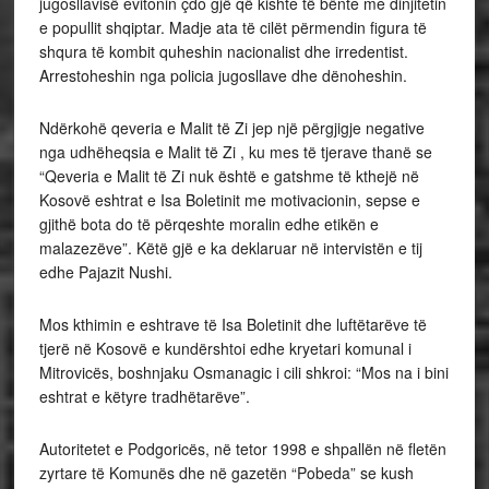
jugosllavisë evitonin çdo gjë që kishte të bënte me dinjitetin
e popullit shqiptar. Madje ata të cilët përmendin figura të
shqura të kombit quheshin nacionalist dhe irredentist.
Arrestoheshin nga policia jugosllave dhe dënoheshin.
Ndërkohë qeveria e Malit të Zi jep një përgjigje negative
nga udhëheqsia e Malit të Zi , ku mes të tjerave thanë se
“Qeveria e Malit të Zi nuk është e gatshme të kthejë në
Kosovë eshtrat e Isa Boletinit me motivacionin, sepse e
gjithë bota do të përqeshte moralin edhe etikën e
malazezëve”. Këtë gjë e ka deklaruar në intervistën e tij
edhe Pajazit Nushi.
Mos kthimin e eshtrave të Isa Boletinit dhe luftëtarëve të
tjerë në Kosovë e kundërshtoi edhe kryetari komunal i
Mitrovicës, boshnjaku Osmanagic i cili shkroi: “Mos na i bini
eshtrat e këtyre tradhëtarëve”.
Autoritetet e Podgoricës, në tetor 1998 e shpallën në fletën
zyrtare të Komunës dhe në gazetën “Pobeda” se kush