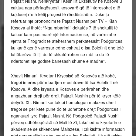
Pajazit Nushi, Nënkryetar i Këshillit Ekzekutiv në Kosovë u
caktua nga përfaqësuesit kosovarë që të interesohej e të
kujdesej rreth këtij proçesi të rëndësishëm. Duke ju
referuar një prononcimi të Pajazit Nushin për TV – Klan
Kosova ai thotë: “Nga mbarimi i dekatës 7 të shekullit të
kaluar kam pas marë një informacion se, në varrezat e
vjetra të Titogradit të atëhershëm përkatësisht Podgoricës,
ku kanë qenë varrosur edhe eshtrat e Isa Boletinit dhe tetë
luftëtarëve të tij, do të shkatërrohen se mbi to do të
ndërtohet një godinë banesash shumë e madhe”.
Xhavit Nimani, Kryetar i Kryesisë së Kosovës atë kohë,
tregoi interes për mbartjen e eshtrave të Isa Boletinit në
Kosovë. Ai dhe kryesia e Kosovës e përkrahën dhe
angazhuan drejt për drejt Pajazit Nushin për të kryer këtë
detyrë. Xh. Nimani kontaktoi homologun malazes dhe i
tregoi se për këtë punë do të udhëtone drejt Podgoricës i
ngarkuari tyre Pajazit Nushi. Në Podgroicë Pajazit Nushi
përveç udhëheqësisë së Mali të Zi, takoi edhe kryetarin e
akademisë së shkencave Malazese, i cili kishte informacion
mbi personaliteitn dhe veprën e Isa Boletinit. Në atë takim