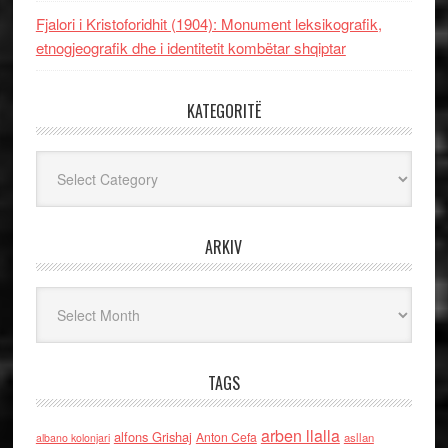
Fjalori i Kristoforidhit (1904): Monument leksikografik,
etnogjeografik dhe i identitetit kombëtar shqiptar
KATEGORITË
Kategoritë
ARKIV
Arkiv
TAGS
arben llalla
alfons Grishaj
Anton Cefa
asllan
albano kolonjari