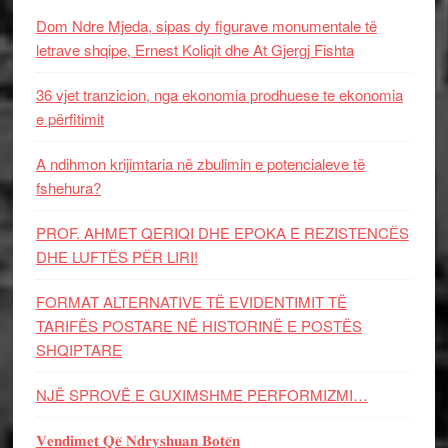
Dom Ndre Mjeda, sipas dy figurave monumentale të
letrave shqipe, Ernest Koliqit dhe At Gjergj Fishta
36 vjet tranzicion, nga ekonomia prodhuese te ekonomia
e përfitimit
A ndihmon krijimtaria në zbulimin e potencialeve të
fshehura?
PROF. AHMET QERIQI DHE EPOKA E REZISTENCЁS
DHE LUFTЁS PЁR LIRI!
FORMAT ALTERNATIVE TË EVIDENTIMIT TË
TARIFËS POSTARE NË HISTORINË E POSTËS
SHQIPTARE
NJË SPROVË E GUXIMSHME PERFORMIZMI…
𝐕𝐞𝐧𝐝𝐢𝐦𝐞𝐭 𝐐𝐞̈ 𝐍𝐝𝐫𝐲𝐬𝐡𝐮𝐚𝐧 𝐁𝐨𝐭𝐞̈𝐧