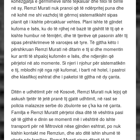
kohëzgjatja e gërmimeve ishte tejkaluar dhe filloi të binte
në sy, Remzi Murati nuk pranoi që të ndërpritej puna dhe
në kohë me shi vazhdoj të gërmoj sistematikisht sipas
planit që i kishte përcaktuar vehtes. Plani ishte të gjindet
kufoma e Isës, ku do të njihej në bazë të gishtit të tij që e
kishte humbur në fëmijëri, dhe të tjerëve që pasonin afër tij
sipas përshkrimeve të varosjes së tyre. Të gjitha këto i
përshkruan Remzi Murati në ditarin e tij si dhe momentin
kur arriti të shpaloj kufomën e Isës, dhe ndjenjën që
përjetoi në ato momente. Si njeri i njohur për sistematikën
e tij, mblodhi një nga një kufomat, i barti në hotel, i pastroi
dhe klasifikoj eshtrat dhe i paketoi të gjitha në dy çanta.
Ditën e udhëtimit për në Kosovë, Remzi Murati nuk lejoj që
askush tjetër të jetë pranë tij gjatë udhtimit, në rast se
policia malazeze serbe do zbulonte se ç’ka ka në çanta.
Familja e Remzi Muratit përjetoi disa ditë të vështira pasi
që të gjithë e dinin se momenti më i vështirë do ishte
transporti për në Mitrovicë nëse gjinden eshtrat, po nuk
kishin kontakt me Remziun, dhe ato ditë ishin shumë të
rënda për familjen. Remzi Murati sipas ditarit të tij,