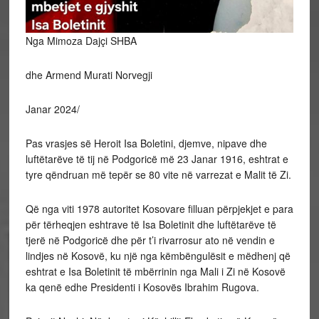
Nga Mimoza Dajçi SHBA
dhe Armend Murati Norvegji
Janar 2024/
Pas
vrasjes së Heroit Isa Boletini, djemve, nipave dhe
luftëtarëve të tij në Podgoricë më 23 Janar 1916, eshtrat e
tyre qëndruan më tepër se 80 vite në varrezat e Malit të Zi.
Që nga viti 1978 autoritet Kosovare filluan përpjekjet e para
për tërheqjen eshtrave të Isa Boletinit dhe luftëtarëve të
tjerë në Podgoricë dhe për t’i rivarrosur ato në vendin e
lindjes në Kosovë, ku një nga këmbëngulësit e mëdhenj që
eshtrat e Isa Boletinit të mbërrinin nga Mali i Zi në Kosovë
ka qenë edhe Presidenti i Kosovës Ibrahim Rugova.