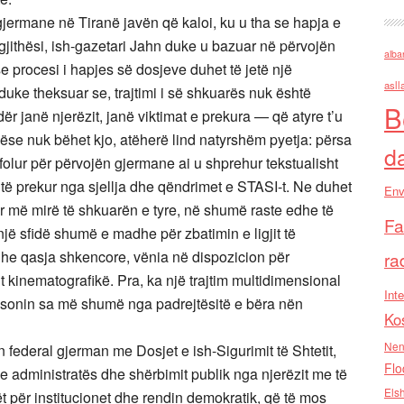
ermane në Tiranë javën që kaloi, ku u tha se hapja e
gjithësi, ish-gazetari Jahn duke u bazuar në përvojën
alba
 procesi i hapjes së dosjeve duhet të jetë një
asll
uke theksuar se, trajtimi i së shkuarës nuk është
B
ër janë njerëzit, janë viktimat e prekura — që atyre t’u
Nëse nuk bëhet kjo, atëherë lind natyrshëm pyetja: përsa
d
folur për përvojën gjermane ai u shprehur tekstualisht
z të prekur nga sjellja dhe qëndrimet e STASI-t. Ne duhet
Env
ur më mirë të shkuarën e tyre, në shumë raste edhe të
Fa
ë sfidë shumë e madhe për zbatimin e ligjit të
dhe qasja shkencore, vënia në dispozicion për
ra
 kinematografikë. Pra, ka një trajtim multidimensional
Inte
mësonin sa më shumë nga padrejtësitë e bëra nën
Ko
Nen
 federal gjerman me Dosjet e ish-Sigurimit të Shtetit,
Flo
 e administratës dhe shërbimit publik nga njerëzit me të
Els
ët për institucionet dhe rendin demokratik, që të mos