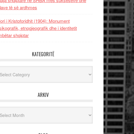
uaja shqiptare në SHBA mes sukseseve dhe
dave të së ardhmes
lori i Kristoforidhit (1904): Monument
sikografik, etnogjeografik dhe i identitetit
bëtar shqiptar
KATEGORITË
egoritë
ARKIV
iv