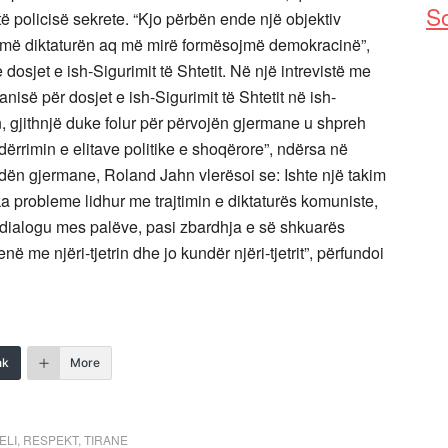
So
ë policisë sekrete. “Kjo përbën ende një objektiv
më diktaturën aq më mirë formësojmë demokracinë”,
 dosjet e ish-Sigurimit të Shtetit. Në një intrevistë me
isë për dosjet e ish-Sigurimit të Shtetit në ish-
 gjithnjë duke folur për përvojën gjermane u shpreh
ërrimin e elitave politike e shoqërore”, ndërsa në
ën gjermane, Roland Jahn vlerësoi se: Ishte një takim
a probleme lidhur me trajtimin e diktaturës komuniste,
e dialogu mes palëve, pasi zbardhja e së shkuarës
me njëri-tjetrin dhe jo kundër njëri-tjetrit”, përfundoi
nk
More
ELI
,
RESPEKT
,
TIRANE