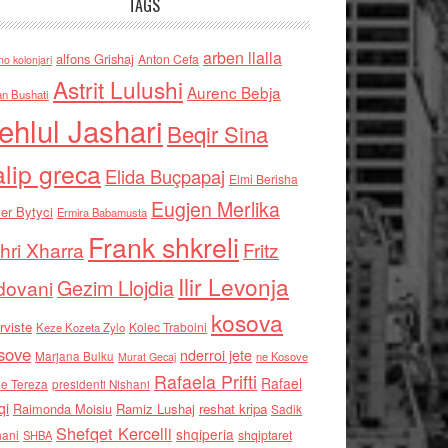
TAGS
arben llalla
alfons Grishaj
Anton Cefa
no kolonjari
Astrit Lulushi
Aurenc Bebja
an Bushati
ehlul Jashari
Beqir Sina
alip greca
Elida Buçpapaj
Elmi Berisha
Eugjen Merlika
er Bytyci
Ermira Babamusta
Frank shkreli
hri Xharra
Fritz
Ilir Levonja
Gezim Llojdia
dovani
kosova
rviste
Kolec Traboini
Keze Kozeta Zylo
sove
nderroi jete
Marjana Bulku
ne Kosove
Murat Gecaj
Rafaela Prifti
Rafael
e Tereza
presidenti Nishani
qi
Raimonda Moisiu
Ramiz Lushaj
reshat kripa
Sadik
Shefqet Kercelli
shqiperia
hani
shqiptaret
SHBA