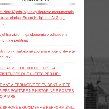
 Ndre Mjeda, sipas dy figurave monumentale
letrave shqipe, Ernest Koliqit dhe At Gjergj
hta
vjet tranzicion, nga ekonomia prodhuese te
nomia e përfitimit
dihmon krijimtaria në zbulimin e potencialeve të
ehura?
OF. AHMET QERIQI DHE EPOKA E
ZISTENCЁS DHE LUFTЁS PЁR LIRI!
RMAT ALTERNATIVE TË EVIDENTIMIT TË
RIFËS POSTARE NË HISTORINË E POSTËS
QIPTARE
Ë SPROVË E GUXIMSHME PERFORMIZMI…