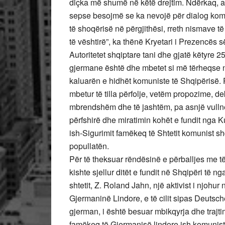
diçka më shumë në këtë drejtim. Ndërkaq, ai 
sepse besojmë se ka nevojë për dialog kombë
të shoqërisë në përgjithësi, rreth nismave të
të vështirë”, ka thënë Kryetari i Prezencë
Autoritetet shqiptare tani dhe gjatë këtyre 
gjermane është dhe mbetet si më tërheqse ng
kaluarën e hidhët komuniste të Shqipërisë. 
mbetur të tilla përfolje, vetëm propozime, d
mbrendshëm dhe të jashtëm, pa asnjë vullnet
përfshirë dhe miratimin kohët e fundit nga Ku
ish-Sigurimit famëkeq të Shtetit komunist shq
popullatën.
Për të theksuar rëndësinë e përballjes me
kishte sjellur ditët e fundit në Shqipëri të n
shtetit, Z. Roland Jahn, një aktivist i njohur
Gjermaninë Lindore, e të cilit sipas Deutsc
gjerman, i është besuar mbikqyrja dhe trajtim
famëkeq të Gjermanisë lindore ish komunist