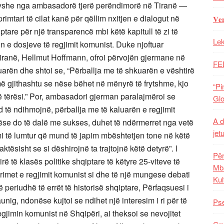
yshe nga ambasadorë tjerë perëndimorë në Tiranë —
imtari të cilat kanë për qëllim nxitjen e dialogut në
𝐕𝐞
ptare për një transparencë mbi këtë kapitull të zi të
Lek
en e dosjeve të regjimit komunist. Duke njoftuar
Tiranë, Hellmut Hoffmann, ofroi përvojën gjermane në
FE
uarën dhe shtoi se, “Përballja me të shkuarën e vështirë
më gjithashtu se nëse bëhet në mënyrë të frytshme, kjo
“Pi
 tërësi.” Por, ambasadori gjerman paralajmëroi se
Glo
të ndihmojnë, përballja me të kaluarën e regjimit
A d
ëse do të dalë me sukses, duhet të ndërmerret nga vetë
jet
mi të lumtur që mund të japim mbështetjen tone në këtë
tësisht se si dëshirojnë ta trajtojnë këtë detyrë”. I
Për
rë të klasës politike shqiptare të këtyre 25-viteve të
Mba
krimet e regjimit komunist si dhe të një mungese debati
Kul
ë periudhë të errët të historisë shqiptare, Përfaqsuesi i
g, ndonëse kujtoi se ndihet një interesim i ri për të
Pse
 regjimin komunist në Shqipëri, ai theksoi se nevojitet