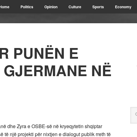
Home
Politics
Opinion
Culture
Sports
Economy
R PUNËN E
 GJERMANE NË
në dhe Zyra e OSBE-së në kryeqytetin shqiptar
të një projekti për nixtjen e dialogut publik rreth të