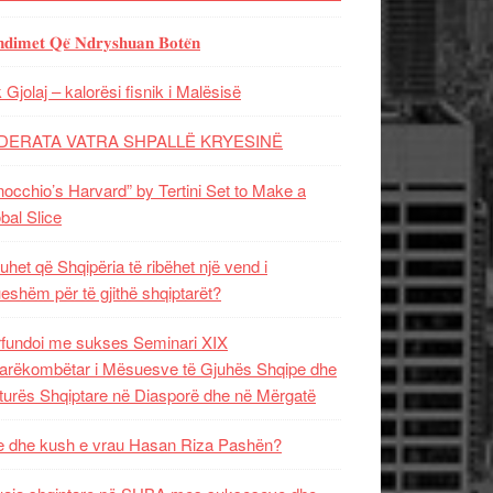
𝐝𝐢𝐦𝐞𝐭 𝐐𝐞̈ 𝐍𝐝𝐫𝐲𝐬𝐡𝐮𝐚𝐧 𝐁𝐨𝐭𝐞̈𝐧
 Gjolaj – kalorësi fisnik i Malësisë
DERATA VATRA SHPALLË KRYESINË
nocchio’s Harvard” by Tertini Set to Make a
bal Slice
uhet që Shqipëria të ribëhet një vend i
ueshëm për të gjithë shqiptarët?
fundoi me sukses Seminari XIX
rëkombëtar i Mësuesve të Gjuhës Shqipe dhe
turës Shqiptare në Diasporë dhe në Mërgatë
 dhe kush e vrau Hasan Riza Pashën?