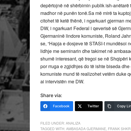
depërtojnë në shërbimin publik ish-anëtarë t
madhor në punën tonë.Sa më mirë ta kuptoj
citohet të ketë thënë, i ngarkuari gjerman me
DW, i ngarkuari Federal i qeverisë së Gjerman
Gjermaninë lindore komuniste, Roland Jahn,
se, “Hapja e dosjeve të STASI-t mundësoi nd
lidhje me seminarin dhe takimet në ambasad
shumë interesant, që tregoi se në Shqipëri k
por rruga e zgjidhjes do të ishte biseda dh
komuniste mund të realizohet vetëm duke qenë 
ai intervistën me DW.
Share via:
Facebook
Twitter
Copy Li
FILED UNDER:
ANALIZA
TAGGED WITH:
AMBASADA GJERMANE
,
FRANK SHKR