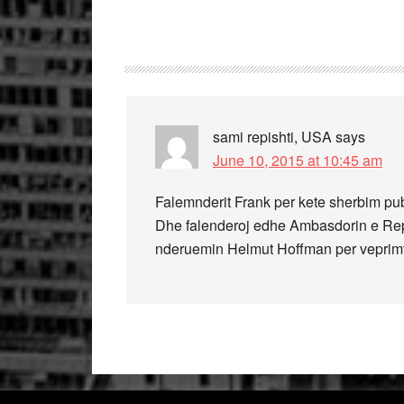
sami repishti, USA
says
June 10, 2015 at 10:45 am
Falemnderit Frank per kete sherbim publ
Dhe falenderoj edhe Ambasdorin e Rep
nderuemin Helmut Hoffman per veprimtari