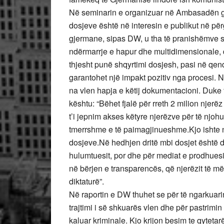
Në seminarin e organizuar në Ambasadën gj
dosjeve është në interesin e publikut në për
gjermane, sipas DW, u tha të pranishëmve se
ndërmarrje e hapur dhe multidimensionale, d
thjesht punë shqyrtimi dosjesh, pasi në qend
garantohet një impakt pozitiv nga procesi. 
na vlen hapja e këtij dokumentacioni. Duke 
kështu: “Bëhet fjalë për rreth 2 milion njerë
t’i jepnim akses këtyre njerëzve për të njoh
tmerrshme e të paimagjinueshme.Kjo ishte nj
dosjeve.Në hedhjen dritë mbi dosjet është 
hulumtuesit, por dhe për mediat e prodhuesit
në bërjen e transparencës, që njerëzit të 
diktaturë”.
Në raportin e DW thuhet se për të ngarkuarin
trajtimi i së shkuarës vlen dhe për pastrimin
kaluar kriminale. Kjo krijon besim te qytetar