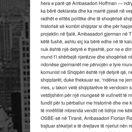
hera e parë që Ambasadori Hoffman — ndr
ka bërë deklarata dhe ka marrë pjesë në vepr
radhët e elitës politike dhe të shoqërisë shqi
historisë së kombit shqiptar si dhe për hapj
projektin në fjalë, Ambasadori gjerman në 
këtë fushë, ashtu siç ka bërë edhe në të kal
nuk është një detyrë e thjeshtë, por ne e di
mund t’i shërbejë njerëzve dhe shoqërisë në
ndonëse gjermanët me përvojën e tyre mund 
komunist në Shqipëri është një detyrë që, n
shqiptarët, duke theksuar se, “ndërsa ne je
mes, u takon vetë shqiptarëve të vendosin sak
vetdijshëm për një mungesë të vullnetit të mi
fundit për tu përballur me historinë dhe me 
të mirëfilltë mbrenda vendit në lidhje me kët
OSBE-së në Tiranë, Ambasadori Florian Rauni
trajtuar shkeljet e të drejtave të njeriut nën