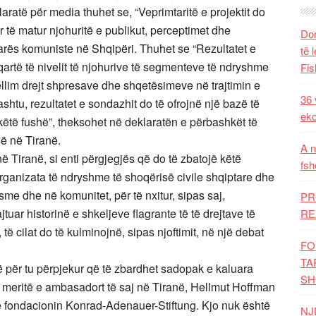
ratë për media thuhet se, “Veprimtaritë e projektit do
 të matur njohuritë e publikut, perceptimet dhe
Dom
kuarës komuniste në Shqipëri. Thuhet se “Rezultatet e
të 
qartë të nivelit të njohurive të segmenteve të ndryshme
Fis
hellim drejt shpresave dhe shqetësimeve në trajtimin e
36 
shtu, rezultatet e sondazhit do të ofrojnë një bazë të
eko
ë fushë”, theksohet në deklaratën e përbashkët të
 në Tiranë.
A n
 Tiranë, si enti përgjegjës që do të zbatojë këtë
fsh
ganizata të ndryshme të shoqërisë civile shqiptare dhe
me dhe në komunitet, për të nxitur, sipas saj,
PR
jtuar historinë e shkeljeve flagrante të të drejtave të
RE
të cilat do të kulminojnë, sipas njoftimit, në një debat
FO
TA
ë për tu përpjekur që të zbardhet sadopak e kaluara
SH
të meritë e ambasadort të saj në Tiranë, Hellmut Hoffman
 fondacionin Konrad-Adenauer-Stiftung. Kjo nuk është
NJ