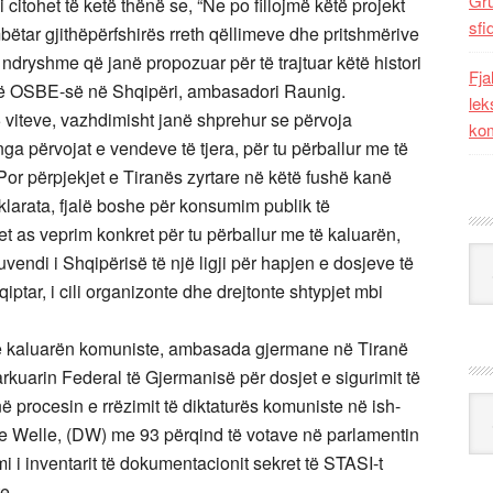
Gr
citohet të ketë thënë se, “Ne po fillojmë këtë projekt
sfi
tar gjithëpërfshirës rreth qëllimeve dhe pritshmërive
 ndryshme që janë propozuar për të trajtuar këtë histori
Fja
s së OSBE-së në Shqipëri, ambasadori Raunig.
lek
25 viteve, vazhdimisht janë shprehur se përvoja
kom
a përvojat e vendeve të tjera, për tu përballur me të
Por përpjekjet e Tiranës zyrtare në këtë fushë kanë
eklarata, fjalë boshe për konsumim publik të
 as veprim konkret për tu përballur me të kaluarën,
Kat
vendi i Shqipërisë të një ligji për hapjen e dosjeve të
iptar, i cili organizonte dhe drejtonte shtypjet mbi
 të kaluarën komuniste, ambasada gjermane në Tiranë
garkuarin Federal të Gjermanisë për dosjet e sigurimit të
 në procesin e rrëzimit të diktaturës komuniste në ish-
Ark
he Welle, (DW) me 93 përqind të votave në parlamentin
i i inventarit të dokumentacionit sekret të STASI-t
e.