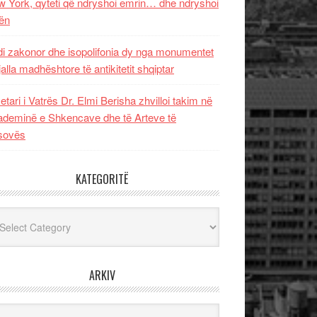
 York, qyteti që ndryshoi emrin… dhe ndryshoi
ën
i zakonor dhe isopolifonia dy nga monumentet
jalla madhështore të antikitetit shqiptar
etari i Vatrës Dr. Elmi Berisha zhvilloi takim në
deminë e Shkencave dhe të Arteve të
sovës
KATEGORITË
egoritë
ARKIV
iv