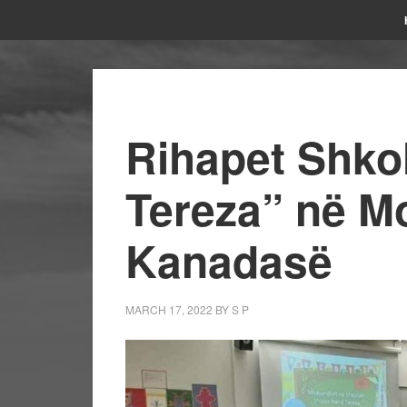
Rihapet Shko
Tereza” në Mo
Kanadasë
MARCH 17, 2022
BY
S P