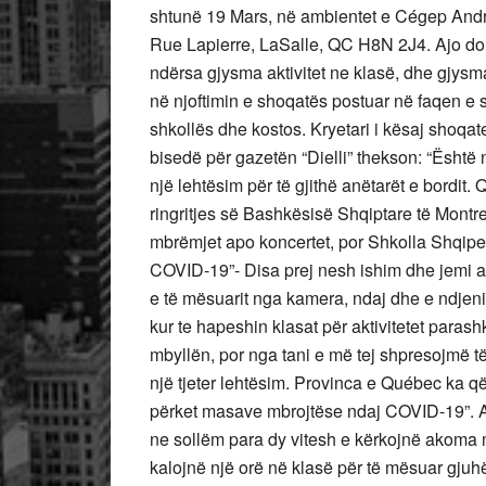
shtunë 19 Mars, në ambientet e Cégep André-
Rue Lapierre, LaSalle, QC H8N 2J4. Ajo do t
ndërsa gjysma aktivitet ne klasë, dhe gjysma 
në njoftimin e shoqatës postuar në faqen e s
shkollës dhe kostos. Kryetari i kësaj shoqa
bisedë për gazetën “Dielli” thekson: “Ësht
një lehtësim për të gjithë anëtarët e bordit
ringritjes së Bashkësisë Shqiptare të Montrea
mbrëmjet apo koncertet, por Shkolla Shqipe
COVID-19”- Disa prej nesh ishim dhe jemi 
e të mësuarit nga kamera, ndaj dhe e ndjen
kur te hapeshin klasat për aktivitetet parash
mbyllën, por nga tani e më tej shpresojmë 
një tjeter lehtësim. Provinca e Québec ka q
përket masave mbrojtëse ndaj COVID-19”. Ai 
ne sollëm para dy vitesh e kërkojnë akoma 
kalojnë një orë në klasë për të mësuar gjuhë