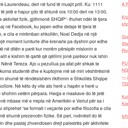
A 
Laurendeau, deri në fund të muajit prill. Ku: 1111
ë jetë e hapur çdo të shtunë ora 10:00 deri ne 13:00,
Kri
aktivitet fizik, gjithmonë SHQIP”- thuhet ndër të tjera
shq
aj në Facebook, ku jepen edhe detaje të tjera të
te, e cila e mirëmban shkollën, Noel Dedja në një
Gre
ë një moment lumturie dhe krenarie pa dyshim por edhe
Shq
. Që në ditën e parë kur morëm përsipër misionin e
Riv
lit e kishim të qartë që qëllimi jonë parësor nuk ishin
PU
 Nënë Tereza. Ajo u pezullua pa afat për shkak te
NG
akoma studentë dhe e kuptojme më së miri vështirësinë
— 
im shumë të rëndësishëm rikthimin e Shkollës Shqipe
TE
kollore. Në këto dy vite ato herë u hapën e herë u
të shohim vetëm përpara. Heqja e maskave do të jetë
Kuj
ënë mbase më e rrepta në Amerikën e Veriut për sa i
Ko
shprehet “se formati i veçante por edhe filozofia e cila
më shumë prezencën fizike. Së pari, nxënësit do të
SP
n dhe pastaj zhvendosen drejt palestrës për aktivitete