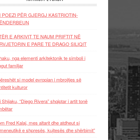
I POEZI PËR GJERGJ KASTRIOTIN-
ËNDERBEUN
TËR E ARKIVIT TE NAUM PRIFTIT NË
RVJETORIN E PARE TE DRAGO SILIQIT
aku, nga elementi arkitektonik te simboli i
ngut familjar
ëreshët si model evropian i mbrojtjes së
titetit kulturor
i Shijaku, “Diego Rivera” shqiptar i artit tonë
mbëtar
m Fred Kalaj, mes altarit dhe atdheut si
meneutikë e shpresës, kujtesës dhe shërbimit”