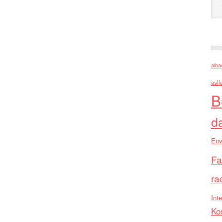
alba
asll
B
d
Env
Fa
ra
Inte
Ko