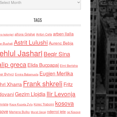
TAGS
arben llalla
alfons Grishaj
Anton Cefa
no kolonjari
Astrit Lulushi
Aurenc Bebja
an Bushati
ehlul Jashari
Beqir Sina
alip greca
Elida Buçpapaj
Elmi Berisha
Eugjen Merlika
er Bytyci
Ermira Babamusta
Frank shkreli
hri Xharra
Fritz
Ilir Levonja
Gezim Llojdia
dovani
kosova
rviste
Kolec Traboini
Keze Kozeta Zylo
sove
nderroi jete
Marjana Bulku
ne Kosove
Murat Gecaj