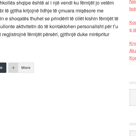
New
 i shkollës shqipe është ai i një vendi ku fëmijët jo vetëm
bot
 të gjitha krijojnë lidhje të çmuara miqësore me
 e shoqatës thuhet se prindërit të cilët kishin fëmijët të
Kod
llonte aktivitetin do të kontaktohen personalisht për t’u
e g
egjistrojnë fëmijët përsëri, gjithnjë duke mirëpritur
Kry
Aka
Ko
nk
More
Kat
Ark