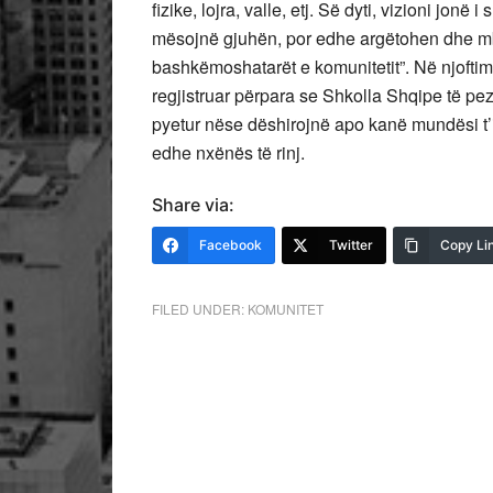
fizike, lojra, valle, etj. Së dyti, vizioni jonë
mësojnë gjuhën, por edhe argëtohen dhe mbi
bashkëmoshatarët e komunitetit”. Në njoftimin
regjistruar përpara se Shkolla Shqipe të pezu
pyetur nëse dëshirojnë apo kanë mundësi t’i r
edhe nxënës të rinj.
Share via:
Facebook
Twitter
Copy Li
FILED UNDER:
KOMUNITET