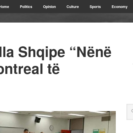
Home
Politics
Opinion
Culture
Sports
Economy
lla Shqipe “Nënë
ntreal të