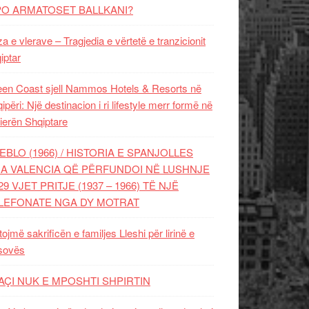
PO ARMATOSET BALLKANI?
za e vlerave – Tragjedia e vërtetë e tranzicionit
iptar
en Coast sjell Nammos Hotels & Resorts në
ipëri: Një destinacion i ri lifestyle merr formë në
ierën Shqiptare
EBLO (1966) / HISTORIA E SPANJOLLES
A VALENCIA QË PËRFUNDOI NË LUSHNJE
29 VJET PRITJE (1937 – 1966) TË NJË
LEFONATE NGA DY MOTRAT
tojmë sakrificën e familjes Lleshi për lirinë e
sovës
AÇI NUK E MPOSHTI SHPIRTIN