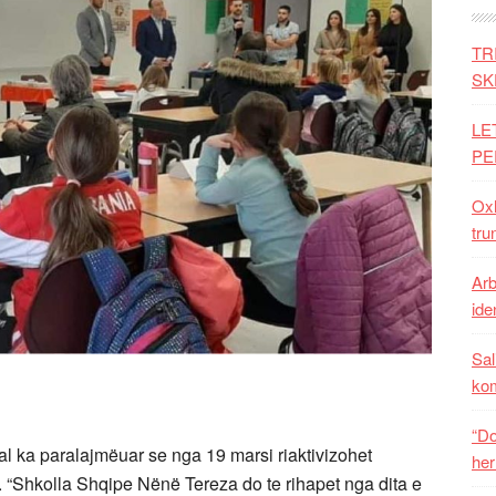
TR
SK
LE
PE
Oxh
tru
Arb
iden
Sal
ko
“Do
 ka paralajmëuar se nga 19 marsi riaktivizohet
her
 “Shkolla Shqipe Nënë Tereza do te rihapet nga dita e