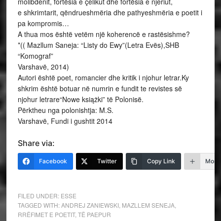
molibdenit, fortësia e çelikut dhe fortësia e njeriut,
e shkrimtarit, qëndrueshmëria dhe pathyeshmëria e poetit i
pa kompromis…
A thua mos është vetëm një koherencë e rastësishme?
*(( Mazllum Saneja: “Listy do Ewy”(Letra Evës),SHB
“Komograf”
Varshavë, 2014)
Autori është poet, romancier dhe kritik i njohur letrar.Ky
shkrim është botuar në numrin e fundit te revistes së
njohur letrare“Nowe książki” të Polonisë.
Përktheu nga polonishtja: M.S.
Varshavë, Fundi i gushtit 2014
Share via:
Facebook
Twitter
Copy Link
More
FILED UNDER:
ESSE
TAGGED WITH:
ANDREJ ZANIEWSKI
,
MAZLLEM SENEJA
,
RRËFIMET E POETIT
,
TË PAEPUR