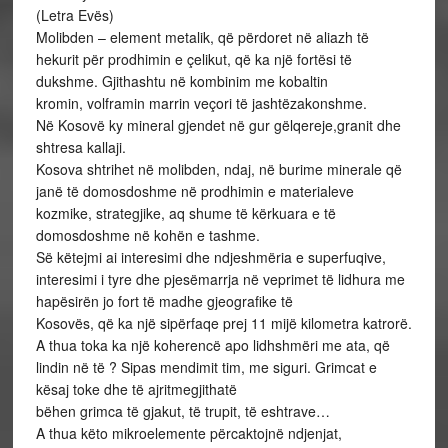
(Letra Evës)
Molibden – element metalik, që përdoret në aliazh të
hekurit për prodhimin e çelikut, që ka një fortësi të
dukshme. Gjithashtu në kombinim me kobaltin
kromin, volframin marrin veçori të jashtëzakonshme.
Në Kosovë ky mineral gjendet në gur gëlqereje,granit dhe
shtresa kallaji.
Kosova shtrihet në molibden, ndaj, në burime minerale që
janë të domosdoshme në prodhimin e materialeve
kozmike, strategjike, aq shume të kërkuara e të
domosdoshme në kohën e tashme.
Së këtejmi ai interesimi dhe ndjeshmëria e superfuqive,
interesimi i tyre dhe pjesëmarrja në veprimet të lidhura me
hapësirën jo fort të madhe gjeografike të
Kosovës, që ka një sipërfaqe prej 11 mijë kilometra katrorë.
A thua toka ka një koherencë apo lidhshmëri me ata, që
lindin në të ? Sipas mendimit tim, me siguri. Grimcat e
kësaj toke dhe të ajritmegjithatë
bëhen grimca të gjakut, të trupit, të eshtrave…
A thua këto mikroelemente përcaktojnë ndjenjat,