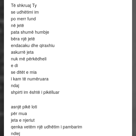
Të shkruaj Ty
se udhëtimi im
po merr fund
në jetë
pata shumë humbje
bëra një jetë
endacaku dhe qiraxhiu
askurrë jeta
nuk më përkëdheli
e di
se ditët e mia
i kam të numëruara
ndaj
shpirti im është i pikëlluar
asnjë pikë loti
për mua
jeta e njeriut
qenka vetëm një udhëtim i pambarim
ndiej