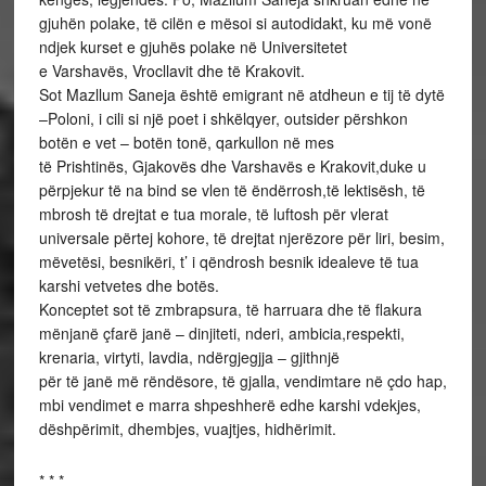
gjuhën polake, të cilën e mësoi si autodidakt, ku më vonë
ndjek kurset e gjuhës polake në Universitetet
e Varshavës, Vrocllavit dhe të Krakovit.
Sot Mazllum Saneja është emigrant në atdheun e tij të dytë
–Poloni, i cili si një poet i shkëlqyer, outsider përshkon
botën e vet – botën tonë, qarkullon në mes
të Prishtinës, Gjakovës dhe Varshavës e Krakovit,duke u
përpjekur të na bind se vlen të ëndërrosh,të lektisësh, të
mbrosh të drejtat e tua morale, të luftosh për vlerat
universale përtej kohore, të drejtat njerëzore për liri, besim,
mëvetësi, besnikëri, t’ i qëndrosh besnik idealeve të tua
karshi vetvetes dhe botës.
Konceptet sot të zmbrapsura, të harruara dhe të flakura
mënjanë çfarë janë – dinjiteti, nderi, ambicia,respekti,
krenaria, virtyti, lavdia, ndërgjegjja – gjithnjë
për të janë më rëndësore, të gjalla, vendimtare në çdo hap,
mbi vendimet e marra shpeshherë edhe karshi vdekjes,
dëshpërimit, dhembjes, vuajtjes, hidhërimit.
* * *