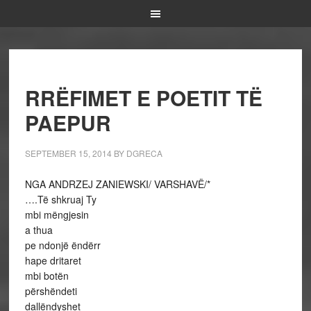
RRËFIMET E POETIT TË
PAEPUR
SEPTEMBER 15, 2014
BY
DGRECA
NGA ANDRZEJ ZANIEWSKI/ VARSHAVË/*
….Të shkruaj Ty
mbi mëngjesin
a thua
pe ndonjë ëndërr
hape dritaret
mbi botën
përshëndeti
dallëndyshet