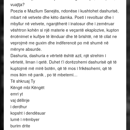
vuajtja?
Poezia e Mazllum Sanejës, ndonëse i kushtohet dashurisë,
mbart në vetvete dhe këto damka. Poeti i revoltuar dhe i
mbyllur në vetvete, nganjëherë i inatosur dhe i zemëruar
vështron kohën si një materie e veçantë eksplozive, kupton
ërcënimet e kufijve të lënduar dhe të brishtë, në të cilat ne
veprojmë me guxim dhe indiferencë po më shumë në
mënyre absurde.
Dashuria, dashuria e vërtetë është azil, një strehim i
vërtetë, liman i qetë. Duhet t’i dorëzohemi dashurisë që të
kuptojmë më mirë botën, që të mos i frikësohemi, që të
mos ikim në panik , po të mbetemi…
Të shkruaj Ty
Këngë mbi Këngët
emri yt
vaj dëllinje
i derdhur
kopsht i dendësuar
lumë i rrëmbyer
burim drite