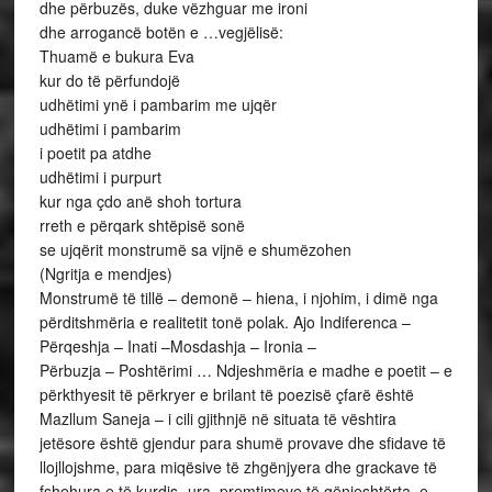
dhe përbuzës, duke vëzhguar me ironi
dhe arrogancë botën e …vegjëlisë:
Thuamë e bukura Eva
kur do të përfundojë
udhëtimi ynë i pambarim me ujqër
udhëtimi i pambarim
i poetit pa atdhe
udhëtimi i purpurt
kur nga çdo anë shoh tortura
rreth e përqark shtëpisë sonë
se ujqërit monstrumë sa vijnë e shumëzohen
(Ngritja e mendjes)
Monstrumë të tillë – demonë – hiena, i njohim, i dimë nga
përditshmëria e realitetit tonë polak. Ajo Indiferenca –
Përqeshja – Inati –Mosdashja – Ironia –
Përbuzja – Poshtërimi … Ndjeshmëria e madhe e poetit – e
përkthyesit të përkryer e brilant të poezisë çfarë është
Mazllum Saneja – i cili gjithnjë në situata të vështira
jetësore është gjendur para shumë provave dhe sfidave të
llojllojshme, para miqësive të zhgënjyera dhe grackave të
fshehura e të kurdis- ura, premtimeve të gënjeshtërta, e