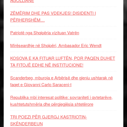
AGOLLIANE
ZËMËRIM DHE PAS VDEKJES! DISIDENTI I
PËRHERSHËM…
Patriotë nga Shqipëria vizituan Vatrën
Mirëseardhje në Shqipëri, Ambasador Eric Wendt
KOSOVA E KA FITUAR LUFTËN, POR PAQEN DUHET
TA FITOJË EDHE NË INSTITUCIONE!
Scanderbeg, mburoja e Arbërisë dhe gjeniu ushtarak në
faqet e Giovanni Carlo Saraceni-t
Republika mbi interesat politike: sovraniteti i qytetarëve,
kushtetutshmëria dhe përgjegjësia shtetërore
TRI POEZI PËR GJERGJ KASTRIOTIN-
SKËNDERBEUN