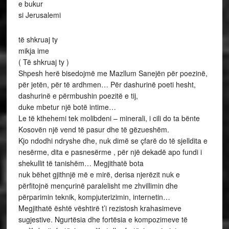
e bukur
si Jerusalemi
të shkruaj ty
mikja ime
( Të shkruaj ty )
Shpesh herë bisedojmë me Mazllum Sanejën për poezinë,
për jetën, për të ardhmen… Për dashurinë poeti hesht,
dashurinë e përmbushin poezitë e tij,
duke mbetur një botë intime…
Le të kthehemi tek molibdeni – minerali, i cili do ta bënte
Kosovën një vend të pasur dhe të gëzueshëm.
Kjo ndodhi ndryshe dhe, nuk dimë se çfarë do të sjelldita e
nesërme, dita e pasnesërme , për një dekadë apo fundi i
shekullit të tanishëm… Megjithatë bota
nuk bëhet gjithnjë më e mirë, derisa njerëzit nuk e
përfitojnë mençurinë paralelisht me zhvillimin dhe
përparimin teknik, kompjuterizimin, internetin…
Megjithatë është vështirë t’i rezistosh krahasimeve
sugjestive. Ngurtësia dhe fortësia e kompozimeve të