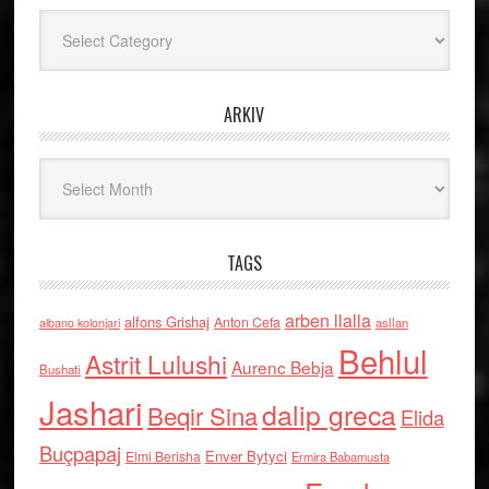
Kategoritë
ARKIV
Arkiv
TAGS
arben llalla
alfons Grishaj
Anton Cefa
asllan
albano kolonjari
Behlul
Astrit Lulushi
Aurenc Bebja
Bushati
Jashari
dalip greca
Beqir Sina
Elida
Buçpapaj
Enver Bytyci
Elmi Berisha
Ermira Babamusta