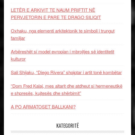
LETËR E ARKIVIT TE NAUM PRIFTIT NË
PERVJETORIN E PARE TE DRAGO SILIQIT
Oxhaku, nga elementi arkitektonik te simboli i trungut
familjar
Arbëreshët si model evropian i mbrojtjes së identitetit
kulturor
Sali Shijaku, “Diego Rivera” shqiptar i artit tonë kombëtar
“Dom Fred Kalaj, mes altarit dhe atdheut si hermeneutikë
e shpresës, kujtesës dhe shërbimit”
A PO ARMATOSET BALLKANI?
KATEGORITË