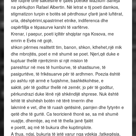
Me fuqinë dhe saktësinë e fjalës poetike Mazllum Saneja
na përkujton Rafael Albertin. Në letrat e tij poeti damkos,
stigmatizon turpin e botës së përdhosur çfarë janë luftërat,
uria, dëshpërimi,spastrimet etnike, indiferenca dhe
ospërfillja e tëpasurve karshi të varfërve.
Krenar, i paepur, poeti içiltër shqiptar nga Kosova, me
emrin e Evës në gojë,
shkon përmes realitetit tim, banon, shkon, kthehet,një mik
dhe mbrojtës, poet e më shumë se poet. Njeri,që duke e
kuptuar thellë njerëzimin si një mision të
pareshtur në mes të humburve, të shastisurve, të
pasigurtëve, të frikësuarve për të ardhmen. Poezia është
po ashtu një armë e fuqishme, bashkëkohëse, e
saktë, për të goditur thellë në zemër, jo për të goditur,
përkundrazi duke lënë një shkëndijë shprese. Nuk është
lehtë të shohësh botën në tërë tmerrin dhe
lakminë e vet, dhe të ruash qetësinë, pamjen dhe fytyrën e
qetë dhe të gurtë. Ca teoricienë thonë se, sa më shumë
vuajtje, dhembje, aq më të thella janë fjalët
e poetit, aq më të bukura dhe kuptimplote.
A thua, ndaj, bukuria të jetë varur nga vdekja ,fatkeqësia,