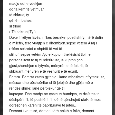
madje edhe vdekjen
do ta kem të vetmuar
të shkruaj ty
që të mbahesh
si trime
( Të shkruaj Ty )
Duke i rrëfyer Evës, mikes besnike, poeti shfryn tërë dufin
e mllefin, tërë vuajtjen e dhembjen,sepse vetëm Asaj i
rrëfen sekretet e shpirtit të vet të
sfilitur, sepse vetëm Ajo e kupton thellësisht tipin e
personalitetit të tij të ndërlikuar, ia kupton çdo
gjest,shprehjen e fytyrës, mënyrën e të folurit, të
shkruarit,mënyrën e të veshurit e të ecurit.
Femra. Femrat zaten gjithnjë i kanë mbështetur,frymëzuar,
mësuar dhe pëshpëritur si të jetojnë dhe gjëja më e
rëndësishme: janë përpjekur që t’i
kuptojnë. Dhe madje në çaste të humbjes, të disfatës,të
dëshpërimit, të poshtërimit, që të qëndrojnë stoik,të mos
dorëzohen karshi te papriturave të jetës…
Demoni i vetmisë, demoni tërë ankth e frikë, demoni