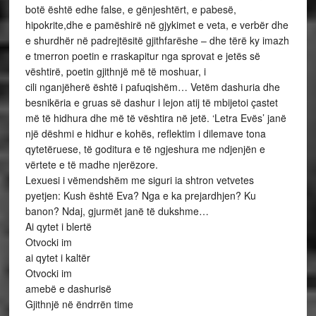
botë është edhe false, e gënjeshtërt, e pabesë,
hipokrite,dhe e pamëshirë në gjykimet e veta, e verbër dhe
e shurdhër në padrejtësitë gjithfarëshe – dhe tërë ky imazh
e tmerron poetin e rraskapitur nga sprovat e jetës së
vështirë, poetin gjithnjë më të moshuar, i
cili nganjëherë është i pafuqishëm… Vetëm dashuria dhe
besnikëria e gruas së dashur i lejon atij të mbijetoi çastet
më të hidhura dhe më të vështira në jetë. ‘Letra Evës’ janë
një dëshmi e hidhur e kohës, reflektim i dilemave tona
qytetëruese, të goditura e të ngjeshura me ndjenjën e
vërtete e të madhe njerëzore.
Lexuesi i vëmendshëm me siguri ia shtron vetvetes
pyetjen: Kush është Eva? Nga e ka prejardhjen? Ku
banon? Ndaj, gjurmët janë të dukshme…
Ai qytet i blertë
Otvocki im
ai qytet i kaltër
Otvocki im
amebë e dashurisë
Gjithnjë në ëndrrën time