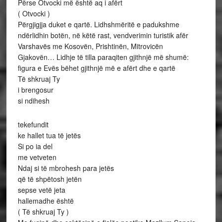
Përse Otvocki më është aq i afërt
( Otvocki )
Përgjigjja duket e qartë. Lidhshmëritë e padukshme
ndërlidhin botën, në këtë rast, vendverimin turistik afër
Varshavës me Kosovën, Prishtinën, Mitrovicën
Gjakovën… Lidhje të tilla paraqiten gjithnjë më shumë:
figura e Evës bëhet gjithnjë më e afërt dhe e qartë
Të shkruaj Ty
i brengosur
si ndihesh
tekefundit
ke hallet tua të jetës
Si po ia del
me vetveten
Ndaj si të mbrohesh para jetës
që të shpëtosh jetën
sepse vetë jeta
hallemadhe është
( Të shkruaj Ty )