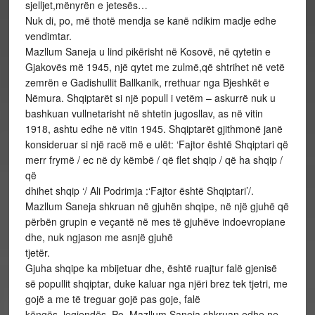
sjelljet,mënyrën e jetesës…
Nuk di, po, më thotë mendja se kanë ndikim madje edhe
vendimtar.
Mazllum Saneja u lind pikërisht në Kosovë, në qytetin e
Gjakovës më 1945, një qytet me zulmë,që shtrihet në vetë
zemrën e Gadishullit Ballkanik, rrethuar nga Bjeshkët e
Nëmura. Shqiptarët si një popull i vetëm – askurrë nuk u
bashkuan vullnetarisht në shtetin jugosllav, as në vitin
1918, ashtu edhe në vitin 1945. Shqiptarët gjithmonë janë
konsideruar si një racë më e ulët: ‘Fajtor është Shqiptari që
merr frymë / ec në dy këmbë / që flet shqip / që ha shqip /
që
dhihet shqip ‘/ Ali Podrimja :‘Fajtor është Shqiptari’/.
Mazllum Saneja shkruan në gjuhën shqipe, në një gjuhë që
përbën grupin e veçantë në mes të gjuhëve indoevropiane
dhe, nuk ngjason me asnjë gjuhë
tjetër.
Gjuha shqipe ka mbijetuar dhe, është ruajtur falë gjenisë
së popullit shqiptar, duke kaluar nga njëri brez tek tjetri, me
gojë a me të treguar gojë pas goje, falë
këngës, legjendës. Po, Mazllum Saneja shkruan edhe ne