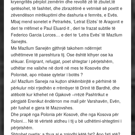
kryengritës përplot zemërim dhe revoltë zë të zbutet,të
qetësohet, të fashitet, dhe zbrazëtinë e vetmisë së poetit e
zëvendëson mirëkuptimi dhe dashuria e femrës, e Evës.
Mbaj mend sonetet e Petrarkës, ‘Letrat Elzës’ të Aragonit e
deri te rrëfimet e Paul Eluard-it , deri te frazat subtile të
Federico Garcia Lorces… e deri te ‘Letra Evës’ të Mazllum
Sanejës.
Me Mazllum Sanejën gjithnjë takohem ndërmjet
udhëtimeve të pareshtura tij. Ose është kthyer ose ka
shkuar. Emigrant, refugjat, poet shtegtar i përjetshëm,
udhëtar me valixhe në dorë në mes te Kosovës dhe
Polonisë, apo mbase qytetar i botës ?
Jo! Mazllum Saneja na kujton shkëmbinjtë e përhimë të
përkulur mbi rrjedhën e rrëmbyer të Drinit të Bardhë, dhe
atëbotë kur kthehet në Gjakovë –rrëzë Pashtrikut e
përgjatë Erenikut ëndërron me mall për Varshavën, Evën,
për fushat e gjera të Mazovshes.
Dhe prapë nga Polonia për Kosovë, dhe nga Kosova për
Poloni… Në të vërtetë atdheu i tij u bë udhëtimi-shtegtimi i
përjetshëm.
Shtrohet pyetja: a thua ai e zgjodhi këtë fat? Apo fati atë?