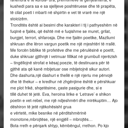
kushedi para sa e sa sjelljeve poshtëruese dhe të prapëta,
të cilat poeti i mbarti në shpirtin e vet të vrarë me një
stoicizëm.
Tronditës është ai besimi dhe karakteri i tij i pathyeshëm në
fuqinë e fjalës, që është më e fuqishme se muret, grilat,
burgjet, terrori, shfarosja. Dhe me fjalën poetike, Mazllumi
shkruan dhe lëron vargun poetik me një mjeshtëri të rrallë.
Me forcën biblike të profetëve dhe me përulësinë e poetit,
duke shkruar gjithnjë i vetmuar fillikat në grumbull njerëzish
– tingëllojnë strofat e kësaj poezie, të destinuara për të
gjithë ata që kanë mbijetuar ose mbijetojnë sikur autori.
Dhe dashuria,një dashuri e thellë e një njeriu me përvojë
dhe të thekur – e kredhur në zhgënjime është e përshkuar
me plot frikë, shqetësime, çaste pasigurie dhe, si e
tillë duhet të jetë. Eva, heroina lirike e ‘Letrave’ e shikon
poetin e vet-rebel, me një ndjeshmëri dhe mirëkuptim… Ajo
dëshiron të jetë njëkohësisht grua
e vërtetë, mike besnike në përditshmërinë
monotone,mbrojtëse, një engjëll – mbrojtës…
Bota rreth e përqark shtyp, këmbëngul, rrethon. Po kjo