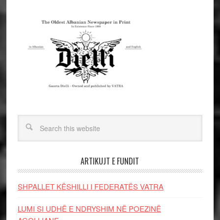
ARTIKUJT E FUNDIT
SHPALLET KËSHILLI I FEDERATËS VATRA
LUMI SI UDHË E NDRYSHIM NË POEZINË