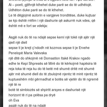
Ai – poeti, gjithnjë kthehet duke parë se do të udhëtojë.
Udhëton duke parë se do të kthehet.
Le të dëgjojmë autorin e vargjeve tronditëse, duke kujtuar
se kjo është rrëfim i një dashurie që askurrë nuk vdes, që
është më e fort se vdekja:
Asgjë nuk do të na ndajë sepse kemi një tokë një ajër një
qiell një diell
sepse ti je krejt ç’ndodh në kozmos sepse ti je Ervehe
Penelopë Maria Valevska
një ditë do shkojmë në Domastion Itakë Krakov ngado
edhe te Kepi Shpresës së Mirë do të kërkojmë hapësira të
reja toka të reja ku do të ketë më shumë dritë më shumë
ajër më shumë diell do të zbulojmë njerëz të mirë njerëz të
kuptueshëm mbi gërmadhat e botës së vjetër do të ngremë
një të re
botë të simbiozës së shpirtit arsyes e dashurisë një
horizont të ri pa çelësa pa dryë
oh Eva
asgjë nuk do të na ndajë