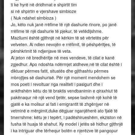
ti ke hyrë në dridhmat e shpirtit tim
si në shpirtin e vjershave simbioze
( Nuk ndahet simbioza )
Jo, këto nuk janë rrëfime të një dashurie rinore, po janë
rrëfime të një dashurie të pjekur, të vetëdijshme.
Mazllumi është gjithnjë në kërkim të së vërtetës për
vetveten. Ai ndien nevojën e rrëfimit, të pëshpëritjes, të
përshkrimit të ndjenjave të veta.
Ai jeton në bredhëritje në mes vendeve, të cilat e kanë
zgjedhur. Apo ndoshta ndërmjet atdheve,në të cilat është i
diktuar përmes fatit, situatës dhe gjithashtu përmes
mbrojtjes së dashurisë. Për një moment mendohem se
mos poeti i revoltuar nga realiteti i pasigurt dhe i
ankthshëm këtu do të braktis vendbanimin e qiraxhiut të
pakënaqur në një vend tjetër, sepse tashmë një kohë të
gjatë e ka molisur ai fati i emigrantit të zhgënjyer në
vetminë e mërgimit,duke dëgjuar nganjëherë ato fjalë të
tmerrshme: këtu je i tepërt, i padëshirueshëm, ekziston në
fusha të huaja të shahut. Ky model i jetës së hidhur gjithnjë
i ka intriguar dhe tërhequr botën e njerëzve të pangopur