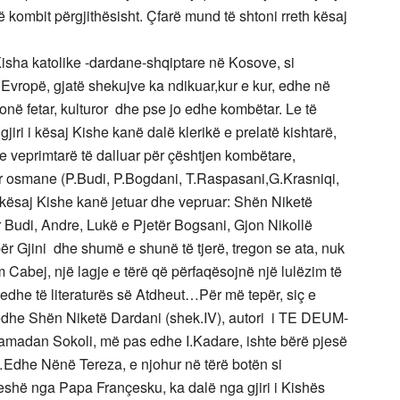
ë kombit përgjithësisht. Çfarë mund të shtoni rreth kësaj
isha katolike -dardane-shqiptare në Kosove, si
në Evropë, gjatë shekujve ka ndikuar,kur e kur, edhe në
onë fetar, kulturor dhe pse jo edhe kombëtar. Le të
jiri i kësaj Kishe kanë dalë klerikë e prelatë kishtarë,
e veprimtarë të dalluar për çështjen kombëtare,
ër osmane (P.Budi, P.Bogdani, T.Raspasani,G.Krasniqi,
n e kësaj Kishe kanë jetuar dhe vepruar: Shën Niketë
r Budi, Andre, Lukë e Pjetër Bogsani, Gjon Nikollë
r Gjini dhe shumë e shunë të tjerë, tregon se ata, nuk
m Cabej, një lagje e tërë që përfaqësojnë një lulëzim të
edhe të literaturës së Atdheut…Për më tepër, siç e
te edhe Shën Niketë Dardani (shek.IV), autori i TE DEUM-
amadan Sokoli, më pas edhe I.Kadare, ishte bërë pjesë
…Edhe Nënë Tereza, e njohur në tërë botën si
eshë nga Papa Françesku, ka dalë nga gjiri i Kishës