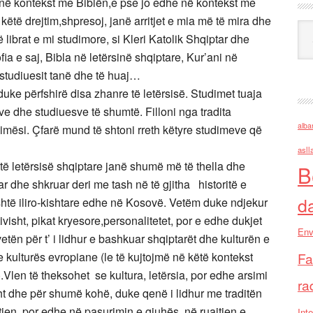
j në kontekst me Biblën,e pse jo edhe në kontekst me
këtë drejtim,shpresoj, janë arritjet e mia më të mira dhe
Ark
librat e mi studimore, si Kleri Katolik Shqiptar dhe
fia e saj, Bibla në letërsinë shqiptare, Kur’ani në
r studiuesit tanë dhe të huaj…
uke përfshirë disa zhanre të letërsisë. Studimet tuaja
e dhe studiuesve të shumtë. Filloni nga tradita
alba
jimësi. Çfarë mund të shtoni rreth këtyre studimeve që
asll
 të letërsisë shqiptare janë shumë më të thella dhe
B
dhe shkruar deri me tash në të gjitha historitë e
d
ashtë iliro-kishtare edhe në Kosovë. Vetëm duke ndjekur
tivisht, pikat kryesore,personalitetet, por e edhe dukjet
Env
vetën për t’ i lidhur e bashkuar shqiptarët dhe kulturën e
 kulturës evropiane (le të kujtojmë në këtë kontekst
Fa
Vlen të theksohet se kultura, letërsia, por edhe arsimi
ra
sht dhe për shumë kohë, duke qenë i lidhur me traditën
jtjen, por edhe në pasurimin e gjuhës, në ruajtjen e
Inte