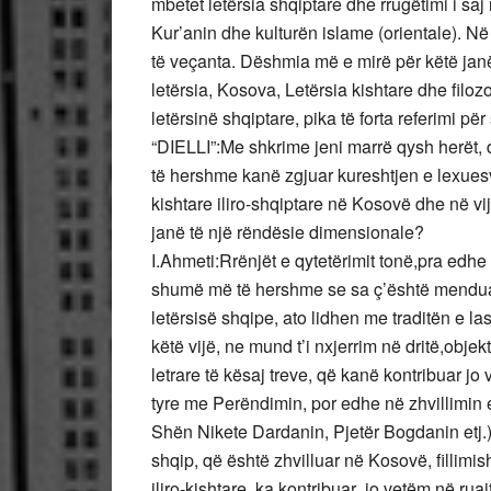
mbetet letërsia shqiptare dhe rrugëtimi i sa
Kur’anin dhe kulturën islame (orientale). Në 
të veçanta. Dëshmia më e mirë për këtë janë 
letërsia, Kosova, Letërsia kishtare dhe filozo
letërsinë shqiptare, pika të forta referimi pë
“DIELLI”:Me shkrime jeni marrë qysh herët, d
të hershme kanë zgjuar kureshtjen e lexuesv
kishtare iliro-shqiptare në Kosovë dhe në vi
janë të një rëndësie dimensionale?
I.Ahmeti:Rrënjët e qytetërimit tonë,pra edhe
shumë më të hershme se sa ç’është menduar 
letërsisë shqipe, ato lidhen me traditën e l
këtë vijë, ne mund t’i nxjerrim në dritë,objek
letrare të kësaj treve, që kanë kontribuar jo 
tyre me Perëndimin, por edhe në zhvillimin e
Shën Nikete Dardanin, Pjetër Bogdanin etj.).
shqip, që është zhvilluar në Kosovë, fillimi
iliro-kishtare, ka kontribuar jo vetëm në rua