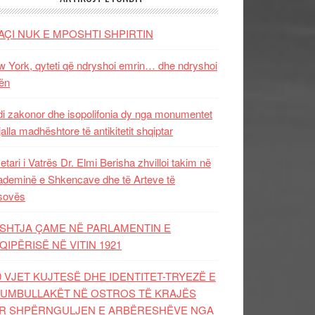
AÇI NUK E MPOSHTI SHPIRTIN
 York, qyteti që ndryshoi emrin… dhe ndryshoi
ën
i zakonor dhe isopolifonia dy nga monumentet
jalla madhështore të antikitetit shqiptar
etari i Vatrës Dr. Elmi Berisha zhvilloi takim në
deminë e Shkencave dhe të Arteve të
sovës
SHTJA ÇAME NË PARLAMENTIN E
QIPËRISË NË VITIN 1921
0 VJET KUJTESË DHE IDENTITET-TRYEZË E
UMBULLAKËT NË OSTROS TË KRAJËS
R SHPËRNGULJEN E ARBËRESHËVE NGA