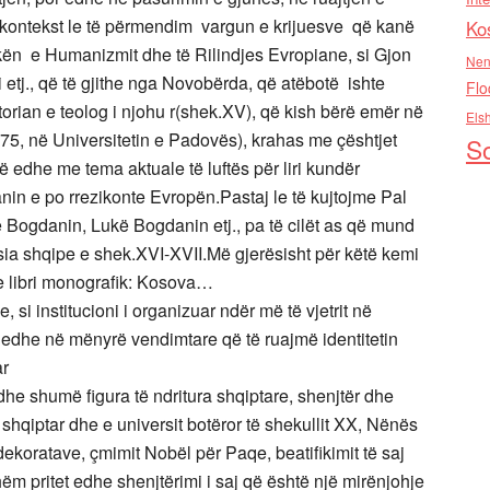
 kontekst le të përmendim vargun e krijuesve që kanë
Ko
ën e Humanizmit dhe të Rilindjes Evropiane, si Gjon
Nen
 etj., që të gjithe nga Novobërda, që atëbotë ishte
Flo
orian e teolog i njohu r(shek.XV), që kish bërë emër në
Els
75, në Universitetin e Padovës), krahas me çështjet
So
ë edhe me tema aktuale të luftës për liri kundër
in e po rrezikonte Evropën.Pastaj le të kujtojme Pal
 Bogdanin, Lukë Bogdanin etj., pa të cilët as që mund
sia shqipe e shek.XVI-XVII.Më gjerësisht për këtë kemi
 libri monografik: Kosova…
si institucioni i organizuar ndër më të vjetrit në
, edhe në mënyrë vendimtare që të ruajmë identitetin
ar
edhe shumë figura të ndritura shqiptare, shenjtër dhe
 shqiptar dhe e universit botëror të shekullit XX, Nënës
koratave, çmimit Nobël për Paqe, beatifikimit të saj
hshëm pritet edhe shenjtërimi i saj që është një mirënjohje