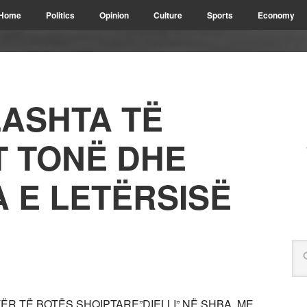
Home
Politics
Opinion
Culture
Sports
Economy
LASHTA TË
T TONË DHE
 E LETËRSISË
ËR TË BOTËS SHQIPTARE”DIELLI” NË SHBA, ME