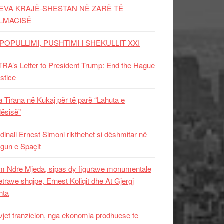
EVA KRAJË-SHESTAN NË ZARË TË
LMACISË
POPULLIMI, PUSHTIMI I SHEKULLIT XXI
RA’s Letter to President Trump: End the Hague
ustice
 Tirana në Kukaj për të parë “Lahuta e
ësisë”
dinali Ernest Simoni rikthehet si dëshmitar në
gun e Spaçit
 Ndre Mjeda, sipas dy figurave monumentale
letrave shqipe, Ernest Koliqit dhe At Gjergj
hta
vjet tranzicion, nga ekonomia prodhuese te