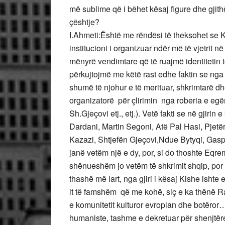
më sublime që i bëhet kësaj figure dhe gjith
çështje?
I.Ahmeti:Është me rëndësi të theksohet se K
institucioni i organizuar ndër më të vjetrit 
mënyrë vendimtare që të ruajmë identitetin t
përkujtojmë me këtë rast edhe faktin se nga g
shumë të njohur e të merituar, shkrimtarë dh
organizatorë për çlirimin nga roberia e eg
Sh.Gjeçovi etj., etj.). Vetë fakti se në gjiri
Dardani, Martin Segoni, Atë Pal Hasi, Pjetë
Kazazi, Shtjefën Gjeçovi,Ndue Bytyqi, Gaspë
janë vetëm një e dy, por, si do thoshte Eqre
shënueshëm jo vetëm të shkrimit shqip, por 
thashë më lart, nga gjiri i kësaj Kishe ish
it të famshëm që me kohë, siç e ka thënë R
e komunitetit kulturor evropian dhe botëror
humaniste, tashme e dekretuar për shenjtër