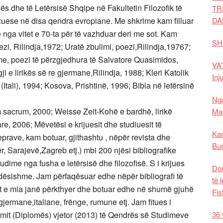
 dhe të Letërsisë Shqipe në Fakultetin Filozofik të
TR
zuese në disa qendra evropiane. Me shkrime kam filluar
DA
ë nga vitet e 70-ta për të vazhduar deri me sot. Kam
SH
ezi, Rilindja,1972; Uratë zbulimi, poezi,Rilindja,19767;
me, poezi të përzgjedhura të Salvatore Quasimidos,
VAT
gji e lirikës së re gjermane,Rilindja, 1988; Kleri Katolik
Inj
Itali), 1994; Kosova, Prishtinë, 1996; Bibla në letërsinë
Nga
cum sacrum, 2000; Weisse Zeit-Kohë e bardhë, lirikë
Mal
re, 2006; Mëvetësi e krijuesit dhe studiuesit të
Kar
prave, kam botuar, gjithashtu , nëpër revista dhe
Bur
, Sarajevë,Zagreb etj.) mbi 200 njësi bibliografike
studime nga fusha e letërsisë dhe filozofisë. S i krijues
Dom
ësishme. Jam përfaqësuar edhe nëpër bibliografi të
të 
et e mia janë përkthyer dhe botuar edhe në shumë gjuhë
Fis
jermane,italiane, frënge, rumune etj. Jam fitues i
it (Diplomës) vjetor (2013) të Qendrës së Studimeve
36 