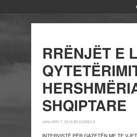
RRËNJËT E 
QYTETËRIMI
HERSHMËRIA
SHQIPTARE
JANUARY 7, 2016
BY
DGRECA
INTERVISTË PËR GAZETËN ME TE VJET