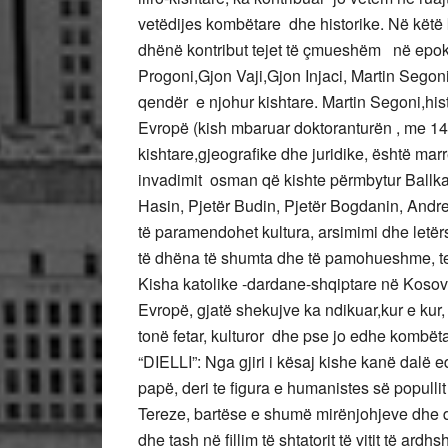
vetëdijes kombëtare dhe historike. Në këtë
dhënë kontribut tejet të çmueshëm në epok
Progoni,Gjon Vaji,Gjon Injaci, Martin Segoni
qendër e njohur kishtare. Martin Segoni,hist
Evropë (kish mbaruar doktoranturën , me 14
kishtare,gjeografike dhe juridike, është marr
invadimit osman që kishte përmbytur Ballkan
Hasin, Pjetër Budin, Pjetër Bogdanin, Andre
të paramendohet kultura, arsimimi dhe letër
të dhëna të shumta dhe të pamohueshme, te
Kisha katolike -dardane-shqiptare në Kosove, 
Evropë, gjatë shekujve ka ndikuar,kur e kur
tonë fetar, kulturor dhe pse jo edhe kombët
“DIELLI”: Nga gjiri i kësaj kishe kanë dalë 
papë, deri te figura e humanistes së popullit
Tereze, bartëse e shumë mirënjohjeve dhe de
dhe tash në fillim të shtatorit të vitit të ard