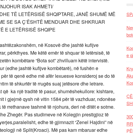
ËNJOHUR ISAK AHMETI/
EDHE TË LETËRSISË SHQIPTARE, JANË SHUMË MË
SP
ME SE SA Ç’ËSHTË MENDUAR DHE SHKRUAR
New
TË E LETËRSISË SHQIPE
bot
të jashtëzakonshëm, në Kosovë dhe jashtë kufijve
Kod
etrar, përkthyes. Me këtë emër të shquar të letërsisë, të
e g
zetën kombëtare “Bota sot” zhvilluam këtë intervistë.
hur (edhe jashtë kufijve kombëtarë), në fushën e
Kry
 për të qenë edhe më afër lexuesve konsideroj se do të
Aka
Ko
tim të shkurtër të rrugës suaj jetësore dhe letrare.
at që ka një traditë të pasur, shumëshekullore: kishtare,
ÇË
simit i gjejmë qysh në vitin 1584 për të vazhduar, ndonëse
SH
ë rrethanave tashmë të njohura, deri në ditët e sotme.
i dhe Zhegër. Pas studimeve në Kolegjin prestigjioz të
30
erjes,paralelisht, edhe të gjimnazit “Zenel Hajdini” në
RR
e teologji në Split(Kroaci). Më pas kam mbaruar edhe
PË