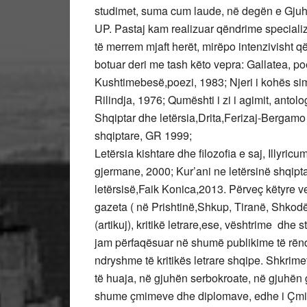
studimet, suma cum laude, në degën e Gjuhës
UP. Pastaj kam realizuar qëndrime speciali
të merrem mjaft herët, mirëpo intenzivisht q
botuar deri me tash këto vepra: Gallatea, po
Kushtimebesë,poezi, 1983; Njeri i kohës si
Rilindja, 1976; Qumështi i zi i agimit, antolo
Shqiptar dhe letërsia,Drita,Ferizaj-Bergamo (
shqiptare, GR 1999;
Letërsia kishtare dhe filozofia e saj, Illyri
gjermane, 2000; Kur’ani ne letërsinë shqipta
letërsisë,Faik Konica,2013. Përveç këtyre ve
gazeta ( në Prishtinë,Shkup, Tiranë, Shkodër
(artikuj), kritikë letrare,ese, vështrime dhe 
jam përfaqësuar në shumë publikime të rënd
ndryshme të kritikës letrare shqipe. Shkrim
të huaja, në gjuhën serbokroate, në gjuhën g
shume çmimeve dhe diplomave, edhe i Çmim