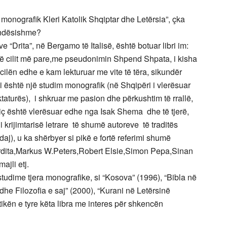
 monografik Kleri Katolik Shqiptar dhe Letërsia”, çka
rëndësishme?
e “Drita”, në Bergamo të Italisë, është botuar libri im:
ë të cilit më pare,me pseudonimin Shpend Shpata, i kisha
të cilën edhe e kam lekturuar me vite të tëra, sikundër
i është një studim monografik (në Shqipëri i vlerësuar
iktaturës), i shkruar me pasion dhe përkushtim të rrallë,
siç është vlerësuar edhe nga Isak Shema dhe të tjerë,
 krijimtarisë letrare të shumë autoreve të traditës
daj), u ka shërbyer si pikë e fortë referimi shumë
irdita,Markus W.Peters,Robert Elsie,Simon Pepa,Sinan
ajli etj.
udime tjera monografike, si “Kosova” (1996), “Bibla në
 dhe Filozofia e saj” (2000), “Kurani në Letërsinë
ikën e tyre këta libra me interes për shkencën