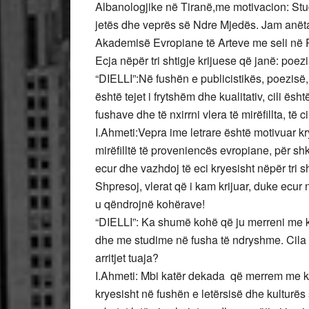
Albanologjike në Tiranë,me motivacion: Studi
jetës dhe veprës së Ndre Mjedës. Jam anëtar 
Akademisë Evropiane të Arteve me seli në P
Ecja nëpër tri shtigje krijuese që janë: po
“DIELLI”:Në fushën e publicistikës, poezisë, s
është tejet i frytshëm dhe kualitativ, cili ësh
fushave dhe të nxirrni vlera të mirëfillta, të
I.Ahmeti:Vepra ime letrare është motivuar kr
mirëfilltë të proveniencës evropiane, për s
ecur dhe vazhdoj të eci kryesisht nëpër tri 
Shpresoj, vlerat që i kam krijuar, duke ecur n
u qëndrojnë kohërave!
“DIELLI”: Ka shumë kohë që ju merreni me kri
dhe me studime në fusha të ndryshme. Cila ë
arritjet tuaja?
I.Ahmeti: Mbi katër dekada që merrem me kr
kryesisht në fushën e letërsisë dhe kulturë