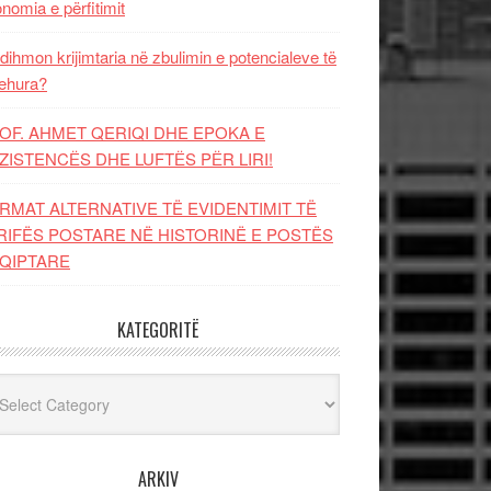
nomia e përfitimit
dihmon krijimtaria në zbulimin e potencialeve të
ehura?
OF. AHMET QERIQI DHE EPOKA E
ZISTENCЁS DHE LUFTЁS PЁR LIRI!
RMAT ALTERNATIVE TË EVIDENTIMIT TË
RIFËS POSTARE NË HISTORINË E POSTËS
QIPTARE
KATEGORITË
egoritë
ARKIV