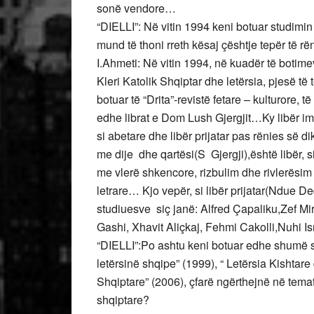
sonë vendore…
“DIELLI”: Në vitin 1994 keni botuar studimin
mund të thoni rreth kësaj çështje tepër të 
I.Ahmeti: Në vitin 1994, në kuadër të botimev
Kleri Katolik Shqiptar dhe letërsia, pjesë t
botuar të “Drita”-revistë fetare – kulturore, 
edhe librat e Dom Lush Gjergjit…Ky libër im
si abetare dhe libër prijatar pas rënies së d
me dije dhe qartësi(S Gjergji),është libër, 
me vlerë shkencore, rizbulim dhe rivlerësim i
letrare… Kjo vepër, si libër prijatar(Ndue De
studiuesve siç janë: Alfred Çapaliku,Zef M
Gashi, Xhavit Aliçkaj, Fehmi Cakolli,Nuhi Ism
“DIELLI”:Po ashtu keni botuar edhe shumë st
letërsinë shqipe” (1999), “ Letërsia Kishtare
Shqiptare” (2006), çfarë ngërthejnë në temat
shqiptare?