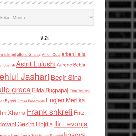
iv
TAGS
arben llalla
alfons Grishaj
Anton Cefa
no kolonjari
Astrit Lulushi
Aurenc Bebja
an Bushati
ehlul Jashari
Beqir Sina
alip greca
Elida Buçpapaj
Elmi Berisha
Eugjen Merlika
er Bytyci
Ermira Babamusta
Frank shkreli
hri Xharra
Fritz
Ilir Levonja
Gezim Llojdia
dovani
kosova
rviste
Kolec Traboini
Keze Kozeta Zylo