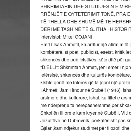
SHKRIMTARIN DHE STUDIUESIN E MIR
RRËNJËT E QYTETËRIMIT TONË, PRA 
TË THELLA DHE SHUMË MË TË HERSH
DERI ME TASH NË TË GJITHA HISTORI
Intervistoi: Mikel GOJANI
Emri i Isak Ahmetit, ka arritur një afirmim 
kombëtarë, si poet, publicist, eseist, kritik l
shkencës dhe publicistikës, këto ditë për ga
“DIELLI”: Shkrimtari Ahmeti, jeni emër i njo
letërsisë, shkencës dhe kulturës kombëtare,
kishte qenë me interes që ta jepni një prezan
I.Ahmeti: Jam i lindur në Stubëll (1946), fsh
arsimore dhe kulturore; fshat, ku fillet e ar
me ndërprerje të herëpashershme për shkak t
Shkollën fillore e kam kryer në Stubëll, Vit
Jezuitëve në Dubrovnik, përkatësisht pas kry
Gjilan,kam ndjekur studimet për filozofi dh