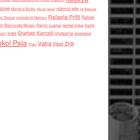
sove
nderroi jete
Marjana Bulku
ne Kosove
Murat Gecaj
Rafaela Prifti
Rafael
e Tereza
presidenti Nishani
qi
Raimonda Moisiu
Ramiz Lushaj
reshat kripa
Sadik
Shefqet Kercelli
shqiperia
hani
shqiptaret
SHBA
kol Paja
Vatra
Visar Zhiti
Thaci