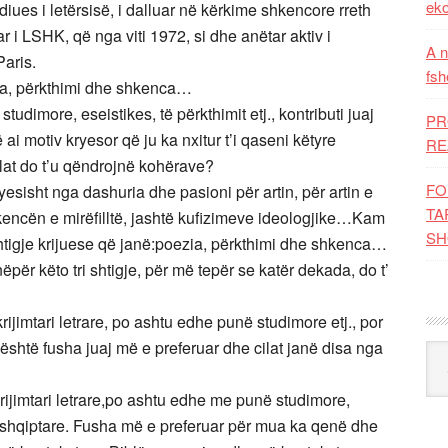
eko
ues i letërsisë, i dalluar në kërkime shkencore rreth
i LSHK, që nga viti 1972, si dhe anëtar aktiv i
A n
aris.
fsh
ezia, përkthimi dhe shkenca…
tudimore, eseistikes, të përkthimit etj., kontributi juaj
PR
të ai motiv kryesor që ju ka nxitur t’i qaseni këtyre
RE
 cilat do t’u qëndrojnë kohërave?
FO
yesisht nga dashuria dhe pasioni për artin, për artin e
TA
hkencën e mirëfilltë, jashtë kufizimeve ideologjike…Kam
SH
shtigje krijuese që janë:poezia, përkthimi dhe shkenca…
ëpër këto tri shtigje, për më tepër se katër dekada, do t’
jimtari letrare, po ashtu edhe punë studimore etj., por
shtë fusha juaj më e preferuar dhe cilat janë disa nga
Kat
ijimtari letrare,po ashtu edhe me punë studimore,
s shqiptare. Fusha më e preferuar për mua ka qenë dhe